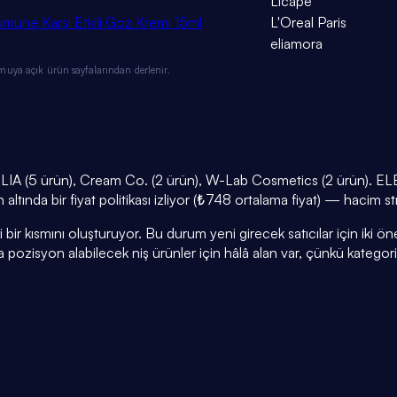
Licape
ümüne Karşı Etkili Göz Kremi 15ml
L'Oreal Paris
eliamora
muya açık ürün sayfalarından derlenir.
LIA (5 ürün), Cream Co. (2 ürün), W-Lab Cosmetics (2 ürün). ELE
ltında bir fiyat politikası izliyor (₺748 ortalama fiyat) — hacim st
r kısmını oluşturuyor. Bu durum yeni girecek satıcılar için iki öneml
a pozisyon alabilecek niş ürünler için hâlâ alan var, çünkü kategor