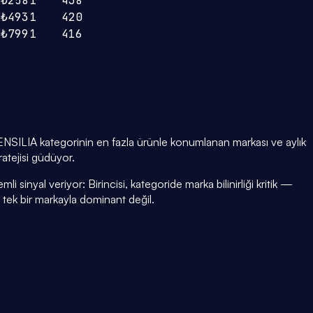
₺258
1
438
₺493
1
420
₺799
1
416
NSILIA kategorinin en fazla ürünle konumlanan markası ve aylık
ratejisi güdüyor.
i sinyal veriyor: Birincisi, kategoride marka bilinirliği kritik —
i tek bir markayla dominant değil.