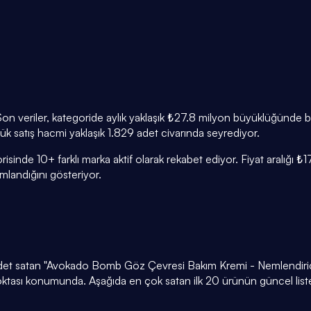
 Son veriler, kategoride aylık yaklaşık ₺27.8 milyon büyüklüğünde 
nlük satış hacmi yaklaşık 1.829 adet civarında seyrediyor.
isinde 10+ farklı marka aktif olarak rekabet ediyor. Fiyat aralığı 
andığını gösteriyor.
adet satan "Avokado Bomb Göz Çevresi Bakım Kremi - Nemlendirici C
 noktası konumunda. Aşağıda en çok satan ilk 20 ürünün güncel list