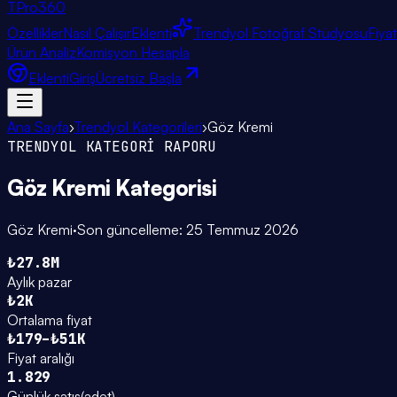
TPro
360
Özellikler
Nasıl Çalışır
Eklenti
Trendyol Fotoğraf Stüdyosu
Fiya
Ürün Analiz
Komisyon Hesapla
Eklenti
Giriş
Ücretsiz Başla
Ana Sayfa
›
Trendyol Kategorileri
›
Göz Kremi
TRENDYOL KATEGORİ RAPORU
Göz Kremi
Kategorisi
Göz Kremi
·
Son güncelleme:
25 Temmuz 2026
₺27.8M
Aylık pazar
₺2K
Ortalama fiyat
₺179–₺51K
Fiyat aralığı
1.829
Günlük satış
(
adet
)