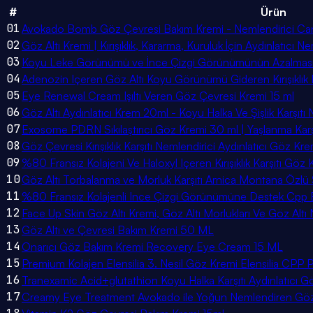
#
Ürün
01
Avokado Bomb Göz Çevresi Bakım Kremi - Nemlendirici Canlandı
02
Göz Altı Kremi | Kırışıklık, Kararma, Kuruluk İçin Aydınlatıcı 
03
Koyu Leke Görünümü ve İnce Çizgi Görünümünün Azalmasın 
04
Adenozin Içeren Göz Altı Koyu Görünümü Gideren Kırışıklık 
05
Eye Renewal Cream Işıltı Veren Göz Çevresi Kremi 15 ml
06
Göz Altı Aydınlatıcı Krem 20ml - Koyu Halka Ve Şişlik Karşıt
07
Exosome PDRN Sıkılaştırıcı Göz Kremi 30 ml | Yaşlanma Karşı
08
Göz Çevresi Kırışıklık Karşıtı Nemlendirici Aydınlatıcı Göz Kre
09
%80 Fransız Kolajeni Ve Haloxyl Içeren Kırışıklık Karşıtı Göz
10
Göz Altı Torbalanma ve Morluk Karşıtı Arnica Montana Özlü S
11
%80 Fransız Kolajenli Ince Çizgi Görünümüne Destek Cpp
12
Face Up Skin Göz Altı Kremi, Göz Altı Morlukları Ve Göz Altı
13
Göz Altı ve Çevresi Bakım Kremi 50 ML
14
Onarıcı Göz Bakım Kremi Recovery Eye Cream 15 ML
15
Premium Kolajen Elensilia 3. Nesil Göz Kremi Elensilia C
16
Tranexamic Acid+glutathion Koyu Halka Karşıtı Aydınlatıcı G
17
Creamy Eye Treatment Avokado ile Yoğun Nemlendiren Göz