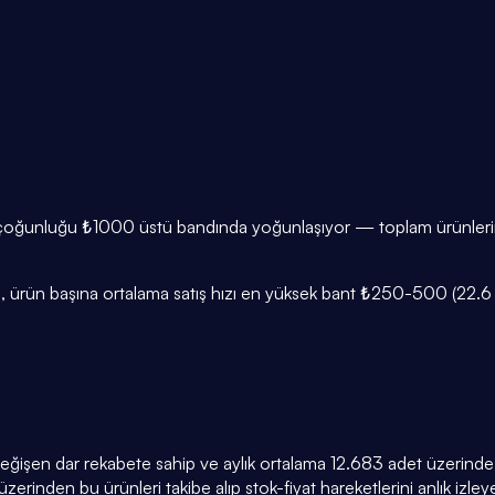
n çoğunluğu ₺1000 üstü bandında yoğunlaşıyor — toplam ürünlerin
, ürün başına ortalama satış hızı en yüksek bant ₺250-500 (22.6 ad
 değişen dar rekabete sahip ve aylık ortalama 12.683 adet üzerinde s
zerinden bu ürünleri takibe alıp stok-fiyat hareketlerini anlık izleyeb