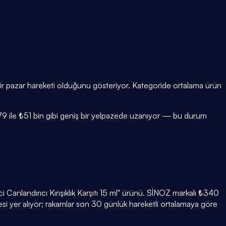
bir pazar hareketi olduğunu gösteriyor. Kategoride ortalama ürün
₺179 ile ₺51 bin gibi geniş bir yelpazede uzanıyor — bu durum
anlandırıcı Kırışıklık Karşıtı 15 ml" ürünü. SİNOZ markalı ₺340
esi yer alıyor; rakamlar son 30 günlük hareketli ortalamaya göre