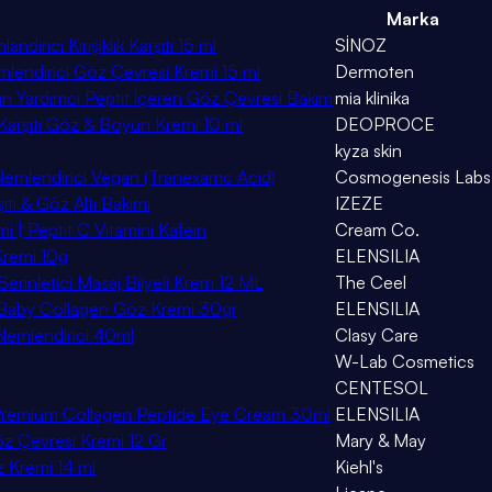
Marka
rıcı Kırışıklık Karşıtı 15 ml
SİNOZ
Nemlendirici Göz Çevresi Kremi 15 ml
Dermoten
Yardımcı Peptit İçeren Göz Çevresi Bakım
mia klinika
Karşıtı Göz & Boyun Kremi 10 ml
DEOPROCE
kyza skin
ı Nemlendirici Vegan (Tranexamc Acid)
Cosmogenesis Labs
tı & Göz Altı Bakımı
IZEZE
mi | Peptit C Vitamini Kafein
Cream Co.
 Kremi 10g
ELENSILIA
erinletici Masaj Bilyeli Krem 12 ML
The Ceel
 Baby Collagen Göz Kremi 30gr
ELENSILIA
 Nemlendirici 40ml
Clasy Care
W-Lab Cosmetics
CENTESOL
PP Premium Collagen Peptide Eye Cream 30ml
ELENSILIA
öz Çevresi Kremi 12 Gr
Mary & May
 Kremi 14 ml
Kiehl's