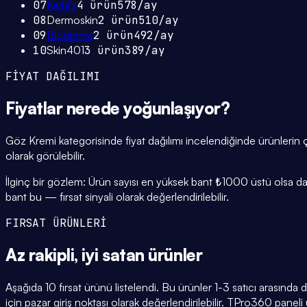
07
Kiehl's
4
ürün
578
/ay
08
Dermoskin
2
ürün
510
/ay
09
Bioderma
2
ürün
492
/ay
10
Skin401
3
ürün
389
/ay
FİYAT DAĞILIMI
Fiyatlar
nerede yoğunlaşıyor
?
Göz Kremi kategorisinde fiyat dağılımı incelendiğinde ürünleri
olarak görülebilir.
İlginç bir gözlem: Ürün sayısı en yüksek bant ₺1000 üstü olsa da
bant bu — fırsat sinyali olarak değerlendirilebilir.
FIRSAT ÜRÜNLERİ
Az rakipli,
iyi satan
ürünler
Aşağıda 10 fırsat ürünü listelendi. Bu ürünler 1-3 satıcı arasında
için pazar giriş noktası olarak değerlendirilebilir. TPro360 paneli ü