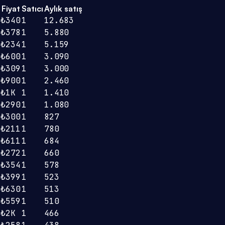
Fiyat
Satıcı
Aylık satış
₺340
1
12.683
₺378
1
5.880
₺234
1
5.159
₺600
1
3.090
₺309
1
3.000
₺900
1
2.460
₺1K
1
1.410
₺290
1
1.080
₺300
1
827
₺211
1
780
₺611
1
684
₺272
1
660
₺354
1
578
₺399
1
523
₺630
1
513
₺559
1
510
₺2K
1
466