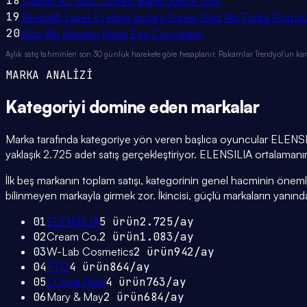
18
Vitamin K2 Göz Çevresi Bakım Kremi 15ml
19
Revitalift Lazer Eyebag Instant Eraser Göz Altı Torba Görün
20
Göz Altı Kapatıcı Krem Eye Concealer
Aylık satış tahminleri son 30 günlük harekete göre hesaplanır. Rakamlar Trendyol'un ka
MARKA ANALİZİ
Kategoriyi domine eden
markalar
Marka tarafında kategoriye yön veren başlıca oyuncular ELENSI
yaklaşık 2.725 adet satış gerçekleştiriyor. ELENSILIA ortalamanın a
İlk beş markanın toplam satışı, kategorinin genel hacminin önemli bi
bilinmeyen markayla girmek zor. İkincisi, güçlü markaların yanınd
01
ELENSILIA
5
ürün
2.725
/ay
02
Cream Co.
2
ürün
1.083
/ay
03
W-Lab Cosmetics
2
ürün
942
/ay
04
TTO
4
ürün
864
/ay
05
L'Oreal Paris
4
ürün
763
/ay
06
Mary & May
2
ürün
684
/ay