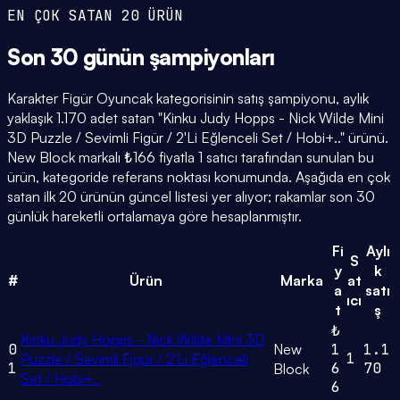
EN ÇOK SATAN 20 ÜRÜN
Son 30 günün
şampiyonları
Karakter Figür Oyuncak kategorisinin satış şampiyonu, aylık
yaklaşık 1.170 adet satan "Kinku Judy Hopps - Nick Wilde Mini
3D Puzzle / Sevimli Figür / 2'Li Eğlenceli Set / Hobi+.." ürünü.
New Block markalı ₺166 fiyatla 1 satıcı tarafından sunulan bu
ürün, kategoride referans noktası konumunda. Aşağıda en çok
satan ilk 20 ürünün güncel listesi yer alıyor; rakamlar son 30
günlük hareketli ortalamaya göre hesaplanmıştır.
Fi
Aylı
S
y
k
#
Ürün
Marka
at
a
satı
ıcı
t
ş
₺
Kinku Judy Hopps - Nick Wilde Mini 3D
0
New
1
1.1
1
Puzzle / Sevimli Figür / 2'Li Eğlenceli
1
6
70
Block
Set / Hobi+..
6