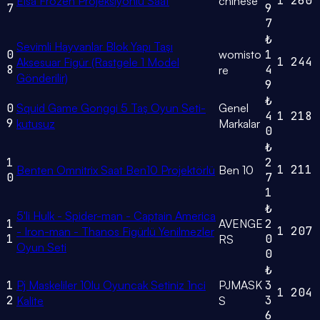
1
260
Elsa Frozen Projeksiyonlu Saat
chinese
7
9
7
₺
Sevimli Hayvanlar Blok Yapı Taşı
0
womisto
1
1
244
Aksesuar Figür (Rastgele 1 Model
8
4
re
Gönderilir)
9
₺
0
Squid Game Gonggi 5 Taş Oyun Seti-
Genel
4
1
218
9
kutusuz
Markalar
0
₺
1
2
1
211
Benten Omnitrix Saat Ben10 Projektörlü
Ben 10
0
7
1
₺
5'li Hulk - Spider-man - Captain America
1
AVENGE
2
1
207
- Iron-man - Thanos Figürlü Yenilmezler
1
0
RS
Oyun Seti
0
₺
1
Pj Maskeliler 10lu Oyuncak Setiniz 1nci
PJMASK
3
1
204
2
3
Kalite
S
6