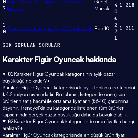
0
Squid Game Gonggi 5 Taş Oyun Seti-
Genel
4
1
218
9
kutusuz
Markalar
0
₺
1
2
1
211
Benten Omnitrix Saat Ben10 Projektörlü
Ben 10
0
7
1
SIK SORULAN SORULAR
Karakter Figür Oyuncak
hakkında
01
Karakter Figür Oyuncak kategorisinin aylık pazar
büyüklüğü ne kadar?
+
Karakter Figür Oyuncak kategorisinde aylık toplam ciro tahmini
₺4.2 milyon civarındadır. Bu tahmin, kategoride öne çıkan
ürünlerin satış hacmi ile ortalama fiyatların (₺640) çarpımına
dayanır. Trendyol'da bu kategoride listelenen tüm ürünler
kapsamında gerçek pazar büyüklüğü daha da büyük olabilir.
02
Karakter Figür Oyuncak kategorisinde ürün fiyatları hangi
aralıkta?
+
Karakter Figür Oyuncak kategorisinde en düşük ürün fiyatı