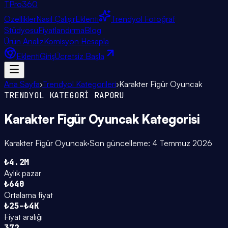
TPro
360
Özellikler
Nasıl Çalışır
Eklenti
Trendyol Fotoğraf
Stüdyosu
Fiyatlandırma
Blog
Ürün Analiz
Komisyon Hesapla
Eklenti
Giriş
Ücretsiz Başla
Ana Sayfa
›
Trendyol Kategorileri
›
Karakter Figür Oyuncak
TRENDYOL KATEGORİ RAPORU
Karakter Figür Oyuncak
Kategorisi
Karakter Figür Oyuncak
·
Son güncelleme:
4 Temmuz 2026
₺4.2M
Aylık pazar
₺640
Ortalama fiyat
₺25–₺4K
Fiyat aralığı
372