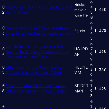
₺
Bricks
0
Nick Wilde & Judy Hopps Bricks Orijinal
4
1
450
make a
2
5
Kutulu Gönderim
wise life
0
₺
0
Squid Game Oyun 5 Taş Seti Kalamar
1
1
378
figurio
3
4
Oyun Renkli Taş Gonggi Kumlu Versiyon
5
₺
Çin Mantısı Dumpling Squishy Işıklı
0
UĞURD
7
1
360
Sürpriz Renkli -Dev Rainbow Mystery
4
9
AN
Squishy Bun - Viral Figür
9
₺
0
Stitch Sürpriz Figür Yumurta Stitch
HEDİYE
4
1
360
5
Çatlayan Sürpriz Yumurta 1 ADET
VİM
9
₺
0
Örümcek Adam Ok Atan Ağ Fırlatan
SPIDER
1
1
330
6
9
Eldiven Ve Maske + Hediye Cüzdan
MAN
3
₺
0
1