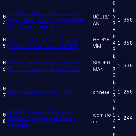
5
₺
Çin Mantısı Dumpling Squishy Işıklı
0
UĞURD
7
1
360
Sürpriz Renkli -Dev Rainbow Mystery
4
9
AN
Squishy Bun - Viral Figür
9
₺
0
Stitch Sürpriz Figür Yumurta Stitch
HEDİYE
4
1
360
5
Çatlayan Sürpriz Yumurta 1 ADET
VİM
9
₺
0
Örümcek Adam Ok Atan Ağ Fırlatan
SPIDER
1
1
330
6
9
Eldiven Ve Maske + Hediye Cüzdan
MAN
3
₺
0
1
1
260
Elsa Frozen Projeksiyonlu Saat
chinese
7
9
7
₺
Sevimli Hayvanlar Blok Yapı Taşı
0
womisto
1
1
244
Aksesuar Figür (Rastgele 1 Model
8
4
re
Gönderilir)
9
₺