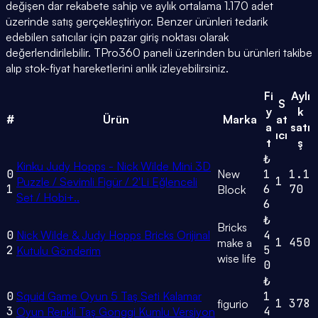
değişen dar rekabete sahip ve aylık ortalama 1.170 adet
üzerinde satış gerçekleştiriyor. Benzer ürünleri tedarik
edebilen satıcılar için pazar giriş noktası olarak
değerlendirilebilir. TPro360 paneli üzerinden bu ürünleri takibe
alıp stok-fiyat hareketlerini anlık izleyebilirsiniz.
Fi
Aylı
S
y
k
#
Ürün
Marka
at
a
satı
ıcı
t
ş
₺
Kinku Judy Hopps - Nick Wilde Mini 3D
0
New
1
1.1
1
Puzzle / Sevimli Figür / 2'Li Eğlenceli
1
6
70
Block
Set / Hobi+..
6
₺
Bricks
0
Nick Wilde & Judy Hopps Bricks Orijinal
4
1
450
make a
2
5
Kutulu Gönderim
wise life
0
₺
0
Squid Game Oyun 5 Taş Seti Kalamar
1
1
378
figurio
3
4
Oyun Renkli Taş Gonggi Kumlu Versiyon