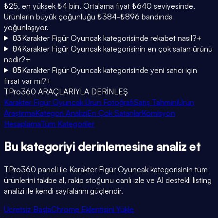
₺25, en yüksek ₺4 bin. Ortalama fiyat ₺640 seviyesinde.
Ürünlerin büyük çoğunluğu ₺384-₺896 bandında
yoğunlaşıyor.
03
Karakter Figür Oyuncak kategorisinde rekabet nasıl?
+
04
Karakter Figür Oyuncak kategorisinin en çok satan ürünü
nedir?
+
05
Karakter Figür Oyuncak kategorisinde yeni satıcı için
fırsat var mı?
+
TPro360 ARAÇLARIYLA DERİNLEŞ
Karakter Figür Oyuncak Ürün Fotoğrafı
Satış Tahmini
Ürün
Araştırma
Kategori Analizi
En Çok Satanlar
Komisyon
Hesaplama
Tüm Kategoriler
Bu kategoriyi
derinlemesine
analiz et
TPro360 paneli ile
Karakter Figür Oyuncak
kategorisinin tüm
ürünlerini takibe al, rakip stoğunu canlı izle ve AI destekli listing
analizi ile kendi sayfalarını güçlendir.
Ücretsiz Başla
Chrome Eklentisini Yükle