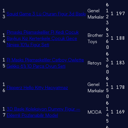
₺
1
Genel
1
1
197
Squid Game 3 Lü Oturan Figür 3d Baskı
3
2
Markalar
3
₺
Pjmasks Pijamaskeliler Pj Kedi Çocuk
1
Brother
3
1
188
Baykuş Kız Kertenkele Çocuk Gece
4
6
Toys
Ninjası 10'lu Figür Seti
0
₺
1
Pj Masks Pijamaskeliler Catboy Owlette
3
1
183
Retoys
5
6
Gekko 6'lı 10 Parça Oyun Seti
0
₺
1
Genel
1
1
178
Flipperz Hello Kitty Hacıyatmaz
6
5
Markalar
0
₺
1
3D Baskı Koleksiyon Dummy Figür –
1
1
169
MODA
7
4
Eklemli Pozlanabilir Model
5
₺