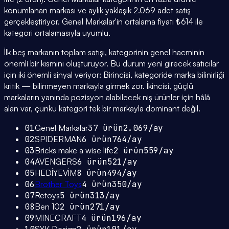
konumlanan markası ve aylık yaklaşık 2.069 adet satış
gerçekleştiriyor. Genel Markalar'in ortalama fiyatı ₺614 ile
kategori ortalamasıyla uyumlu.
İlk beş markanın toplam satışı, kategorinin genel hacminin
önemli bir kısmını oluşturuyor. Bu durum yeni girecek satıcılar
için iki önemli sinyal veriyor: Birincisi, kategoride marka bilinirliği
kritik — bilinmeyen markayla girmek zor. İkincisi, güçlü
markaların yanında pozisyon alabilecek niş ürünler için hâlâ
alan var, çünkü kategori tek bir markayla dominant değil.
01
Genel Markalar
37
ürün
2.069
/ay
02
SPIDERMAN
6
ürün
764
/ay
03
Bricks make a wise life
2
ürün
559
/ay
04
AVENGERS
6
ürün
521
/ay
05
HEDİYEVİM
8
ürün
494
/ay
06
Brother Toys
4
ürün
350
/ay
07
Retoys
5
ürün
313
/ay
08
Ben 10
2
ürün
271
/ay
09
MINECRAFT
4
ürün
196
/ay