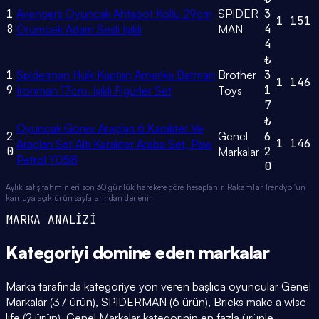
1
Avengers Oyuncak Ahtapot Kollu 29cm
SPIDER
3
1
151
8
4
Örümcek Adam Sesli Işıklı
MAN
4
₺
1
Spiderman Hulk Kaptan Amerika Batman
Brother
3
1
146
9
1
Ironman 17cm. Işıklı Figürler Set
Toys
7
₺
Oyuncak Görev Araçları 6 Karakter Ve
2
Genel
6
1
146
Araçları Set Altı Karakter Araba Set, Paw
0
2
Markalar
Petrol Y058
0
Aylık satış tahminleri son 30 günlük harekete göre hesaplanır. Rakamlar Trendyol'un
kamuya açık ürün sayfalarından derlenir.
MARKA ANALİZİ
Kategoriyi domine eden
markalar
Marka tarafında kategoriye yön veren başlıca oyuncular Genel
Markalar (37 ürün), SPIDERMAN (6 ürün), Bricks make a wise
life (2 ürün). Genel Markalar kategorinin en fazla ürünle