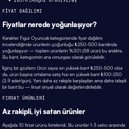
10
SYK Design
2
ürün
191
/ay
FİYAT DAĞILIMI
Fiyatlar
nerede yoğunlaşıyor
?
Karakter Figür Oyuncak kategorisinde fiyat dağılımı
incelendiğinde ürünlerin çoğunluğu ₺250-500 bandında
yoğunlaşıyor — toplam ürünlerin %30'i (58 ürün) bu aralıkta.
Bu bant, kategorinin ana omurgası olarak görülebilir.
İlginç bir gözlem: Ürün sayısı en yüksek bant ₺250-500 olsa
da, ürün başına ortalama satış hızı en yüksek bant ₺100-250
(3.9 adet/gün). Yani daha az rakiple karşılaşılan ama daha talepli
bir bant bu — fırsat sinyali olarak değerlendirilebilir.
FIRSAT ÜRÜNLERİ
Az rakipli,
iyi satan
ürünler
Aşağıda 10 fırsat ürünü listelendi. Bu ürünler 1-3 satıcı arasında