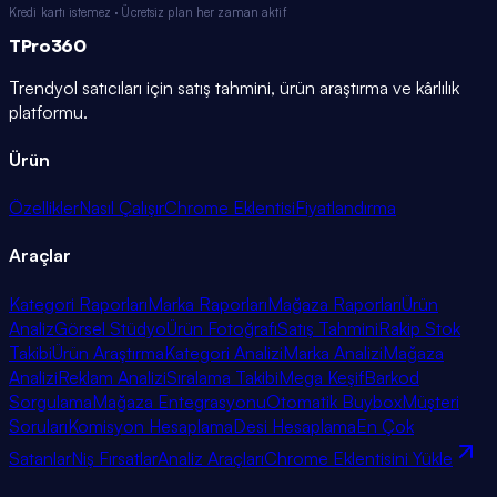
Kredi kartı istemez · Ücretsiz plan her zaman aktif
TPro
360
Trendyol satıcıları için satış tahmini, ürün araştırma ve kârlılık
platformu.
Ürün
Özellikler
Nasıl Çalışır
Chrome Eklentisi
Fiyatlandırma
Araçlar
Kategori Raporları
Marka Raporları
Mağaza Raporları
Ürün
Analiz
Görsel Stüdyo
Ürün Fotoğrafı
Satış Tahmini
Rakip Stok
Takibi
Ürün Araştırma
Kategori Analizi
Marka Analizi
Mağaza
Analizi
Reklam Analizi
Sıralama Takibi
Mega Keşif
Barkod
Sorgulama
Mağaza Entegrasyonu
Otomatik Buybox
Müşteri
Soruları
Komisyon Hesaplama
Desi Hesaplama
En Çok
Satanlar
Niş Fırsatlar
Analiz Araçları
Chrome Eklentisini Yükle