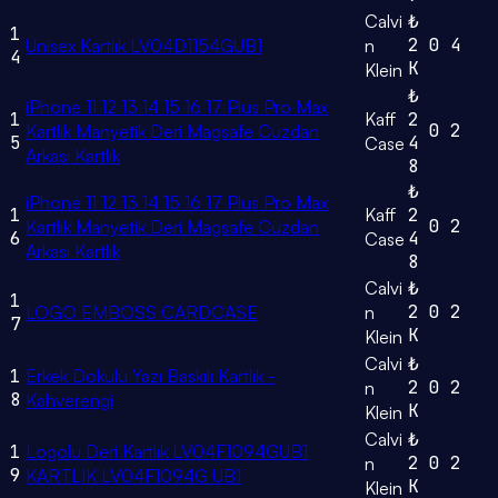
Calvi
₺
1
2
0
4
Unisex Kartlık LV04D1154GUB1
n
4
K
Klein
₺
iPhone 11 12 13 14 15 16 17 Plus Pro Max
1
Kaff
2
0
2
Kartlık Manyetik Deri Magsafe Cüzdan
5
4
Case
Arkası Kartlık
8
₺
iPhone 11 12 13 14 15 16 17 Plus Pro Max
1
Kaff
2
0
2
Kartlık Manyetik Deri Magsafe Cüzdan
6
4
Case
Arkası Kartlık
8
Calvi
₺
1
2
0
2
LOGO EMBOSS CARDCASE
n
7
K
Klein
Calvi
₺
1
Erkek Dokulu Yazı Baskılı Kartlık -
2
0
2
n
8
Kahverengi
K
Klein
Calvi
₺
1
Logolu Deri Kartlık LV04F1094GUB1
2
0
2
n
9
KARTLIK LV04F1094G UB1
K
Klein