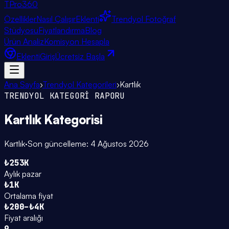
TPro
360
Özellikler
Nasıl Çalışır
Eklenti
Trendyol Fotoğraf
Stüdyosu
Fiyatlandırma
Blog
Ürün Analiz
Komisyon Hesapla
Eklenti
Giriş
Ücretsiz Başla
Ana Sayfa
›
Trendyol Kategorileri
›
Kartlık
TRENDYOL KATEGORİ RAPORU
Kartlık
Kategorisi
Kartlık
·
Son güncelleme:
4 Ağustos 2026
₺253K
Aylık pazar
₺1K
Ortalama fiyat
₺200–₺4K
Fiyat aralığı
9