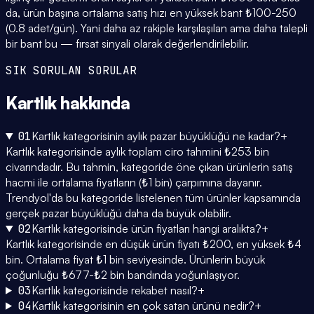
da, ürün başına ortalama satış hızı en yüksek bant ₺100-250
(0.8 adet/gün). Yani daha az rakiple karşılaşılan ama daha talepli
bir bant bu — fırsat sinyali olarak değerlendirilebilir.
SIK SORULAN SORULAR
Kartlık
hakkında
01
Kartlık kategorisinin aylık pazar büyüklüğü ne kadar?
+
Kartlık kategorisinde aylık toplam ciro tahmini ₺253 bin
civarındadır. Bu tahmin, kategoride öne çıkan ürünlerin satış
hacmi ile ortalama fiyatların (₺1 bin) çarpımına dayanır.
Trendyol'da bu kategoride listelenen tüm ürünler kapsamında
gerçek pazar büyüklüğü daha da büyük olabilir.
02
Kartlık kategorisinde ürün fiyatları hangi aralıkta?
+
Kartlık kategorisinde en düşük ürün fiyatı ₺200, en yüksek ₺4
bin. Ortalama fiyat ₺1 bin seviyesinde. Ürünlerin büyük
çoğunluğu ₺677-₺2 bin bandında yoğunlaşıyor.
03
Kartlık kategorisinde rekabet nasıl?
+
04
Kartlık kategorisinin en çok satan ürünü nedir?
+