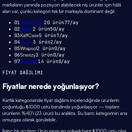
markaların yanında pozisyon alabilecek niş ürünler için hâlâ
alan var, çünkü kategori tek bir markayla dominant değil.
01
Calvin Klein
20
ürün
77
/ay
02
Fibaks
2
ürün
50
/ay
03
KaffCase
5
ürün
7
/ay
04
Guess
3
ürün
2
/ay
05
Wrapsol
2
ürün
0
/ay
06
Sneezy
3
ürün
0
/ay
07
soulcraft
14
ürün
0
/ay
FİYAT DAĞILIMI
Fiyatlar
nerede yoğunlaşıyor
?
Kartlık kategorisinde fiyat dağılımı incelendiğinde ürünlerin
çoğunluğu ₺1000 üstü bandında yoğunlaşıyor — toplam
ürünlerin %40'i (23 ürün) bu aralıkta. Bu bant, kategorinin ana
omurgası olarak görülebilir.
İlginç bir gözlem: Ürün sayısı en yüksek bant ₺1000 üstü olsa