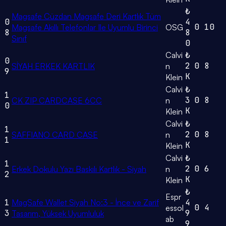
₺
Magsafe Cüzdan Magsafe Deri Kartlık Tüm
0
4
0
10
Magsafe Akıllı Telefonlar Ile Uyumlu Birinci
OSG
8
8
Sınıf
0
Calvi
₺
0
2
0
8
SİYAH ERKEK KARTLIK
n
9
K
Klein
Calvi
₺
1
3
0
8
CK ZIP CARDCASE 6CC
n
0
K
Klein
Calvi
₺
1
2
0
8
SAFFIANO CARD CASE
n
1
K
Klein
Calvi
₺
1
2
0
6
Erkek Dokulu Yazı Baskılı Kartlık - Siyah
n
2
K
Klein
₺
Espr
1
MagSafe Wallet Siyah No:3 - İnce ve Zarif
4
0
4
essol
3
9
Tasarım, Yüksek Uyumluluk
ab
9