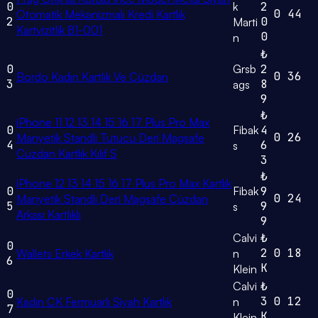
0
k
2
0
44
Otomatik Mekanizmalı Kredi Kartlık
2
0
Marti
Kartvizitlik 81-001
0
n
₺
0
Grsb
2
0
36
Bordo Kadın Kartlık Ve Cüzdan
3
8
ags
9
₺
iPhone 11 12 13 14 15 16 17 Plus Pro Max
0
Fibak
4
0
26
Manyetik Standlı Tutucu Deri Magsafe
4
6
s
Cüzdan Kartlık Kılıf S
3
₺
iPhone 12 13 14 15 16 17 Plus Pro Max Kartlık
0
Fibak
9
0
24
Manyetik Standlı Deri Magsafe Cüzdan
5
9
s
Arkası Kartlıklı
9
Calvi
₺
0
2
0
18
Wallets Erkek Kartlık
n
6
K
Klein
Calvi
₺
0
3
0
12
Kadın CK Fermuarlı Siyah Kartlık
n
7
K
Klein