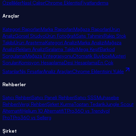
Özellikler
Nasıl Çalışır
Chrome Eklentisi
Fiyatlandırma
Araçlar
Kategori Raporları
Marka Raporları
Mağaza Raporları
Ürün
Analiz
Görsel Stüdyo
Ürün Fotoğrafı
Satış Tahmini
Rakip Stok
Takibi
Ürün Araştırma
Kategori Analizi
Marka Analizi
Mağaza
Analizi
Reklam Analizi
Sıralama Takibi
Mega Keşif
Barkod
Sorgulama
Mağaza Entegrasyonu
Otomatik Buybox
Müşteri
Soruları
Komisyon Hesaplama
Desi Hesaplama
En Çok
Satanlar
Niş Fırsatlar
Analiz Araçları
Chrome Eklentisini Yükle
Rehberler
Satıcı Rehberi
Satıcı Paneli Rehberi
Satıcı SSS
Muhasebe
Rehberi
Vergi Rehberi
Şirket Kurma
Toptan Tedarik
Jungle Scout
Alternatifi
Helium 10 Alternatifi
TPro360 vs Trendyol
Pro
TPro360 vs Sellerg
Şirket