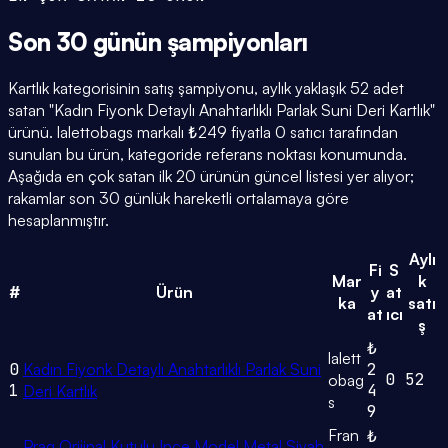
Son 30 günün
şampiyonları
Kartlık kategorisinin satış şampiyonu, aylık yaklaşık 52 adet
satan "Kadın Fiyonk Detaylı Anahtarlıklı Parlak Suni Deri Kartlık"
ürünü. lalettobags markalı ₺249 fiyatla 0 satıcı tarafından
sunulan bu ürün, kategoride referans noktası konumunda.
Aşağıda en çok satan ilk 20 ürünün güncel listesi yer alıyor;
rakamlar son 30 günlük hareketli ortalamaya göre
hesaplanmıştır.
Aylı
Fi
S
Mar
k
#
Ürün
y
at
ka
satı
at
ıcı
ş
₺
lalett
0
Kadın Fiyonk Detaylı Anahtarlıklı Parlak Suni
2
0
52
obag
1
4
Deri Kartlık
s
9
Fran
₺
Prag Orijinal Kutulu Ince Model Metal Siyah