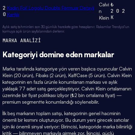
Calvi
₺
2
Kadın Foil Logolu Double Fermuar Detaylı
2
0
2
n
0
Kartlık
K
Klein
Aylık satış tahminleri son 30 günlük harekete göre hesaplanır. Rakamlar Trendyol'un
kamuya açık ürün sayfalarından derlenir.
MARKA ANALİZİ
Kategoriyi domine eden
markalar
Marka tarafında kategoriye yön veren başlıca oyuncular Calvin
Klein (20 ürün), Fibaks (2 ürün), KaffCase (5 ürün). Calvin Klein
kategorinin en fazla ürünle konumlanan markası ve aylık
yaklaşık 77 adet satış gerçekleştiriyor. Calvin Klein ortalamanın
üzerinde bir fiyat politikası izliyor (₺2 bin ortalama fiyat) —
premium segmentte konumlandığı söylenebilir.
İlk beş markanın toplam satışı, kategorinin genel hacminin
önemli bir kısmını oluşturuyor. Bu durum yeni girecek satıcılar
için iki önemli sinyal veriyor: Birincisi, kategoride marka bilinirliği
kritik — bilinmeyen markayla girmek zor. İkincisi, güçlü