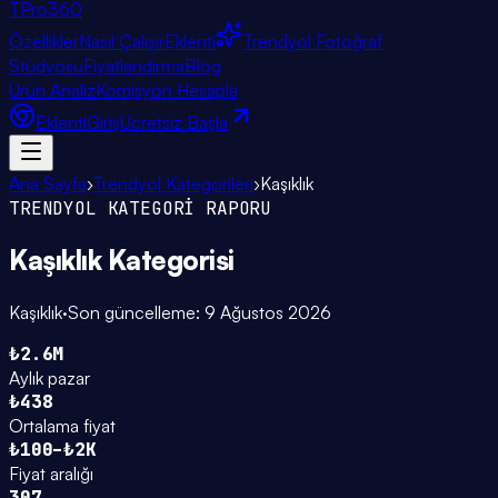
TPro
360
Özellikler
Nasıl Çalışır
Eklenti
Trendyol Fotoğraf
Stüdyosu
Fiyatlandırma
Blog
Ürün Analiz
Komisyon Hesapla
Eklenti
Giriş
Ücretsiz Başla
Ana Sayfa
›
Trendyol Kategorileri
›
Kaşıklık
TRENDYOL KATEGORİ RAPORU
Kaşıklık
Kategorisi
Kaşıklık
·
Son güncelleme:
9 Ağustos 2026
₺2.6M
Aylık pazar
₺438
Ortalama fiyat
₺100–₺2K
Fiyat aralığı
307