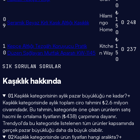
0
₺
Hilami
0
1
0
248
Seramik Beyaz Kirli Kaşık Altlığı Kaşıklık
ngo
9
5
Home
0
₺
1
Kepçe Altlığı Tezgâh Koruyucu Pratik
Kitche
1
0
237
0
5
Düzen Sağlayan Mutfak Aparatı KW-1145
n Way
0
SIK SORULAN SORULAR
Kaşıklık
hakkında
01
Kaşıklık kategorisinin aylık pazar büyüklüğü ne kadar?
+
Kaşıklık kategorisinde aylık toplam ciro tahmini ₺2.6 milyon
civarındadır. Bu tahmin, kategoride öne çıkan ürünlerin satış
hacmi ile ortalama fiyatların (₺438) çarpımına dayanır.
Trendyol'da bu kategoride listelenen tüm ürünler kapsamında
gerçek pazar büyüklüğü daha da büyük olabilir.
02
Kaşıklık kategorisinde ürün fiyatları hangi aralıkta?
+