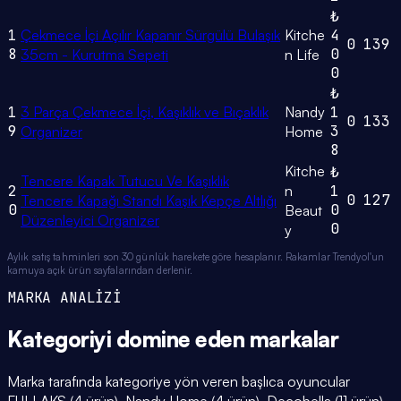
₺
1
Çekmece İçi Açılır Kapanır Sürgülü Bulaşık
Kitche
4
0
139
8
0
35cm - Kurutma Sepeti
n Life
0
₺
1
3 Parça Çekmece İçi, Kaşıklık ve Bıçaklık
Nandy
1
0
133
9
3
Organizer
Home
8
Kitche
₺
Tencere Kapak Tutucu Ve Kaşıklık
2
n
1
0
127
Tencere Kapağı Standı Kaşık Kepçe Altlığı
0
0
Beaut
Düzenleyici Organizer
0
y
Aylık satış tahminleri son 30 günlük harekete göre hesaplanır. Rakamlar Trendyol'un
kamuya açık ürün sayfalarından derlenir.
MARKA ANALİZİ
Kategoriyi domine eden
markalar
Marka tarafında kategoriye yön veren başlıca oyuncular