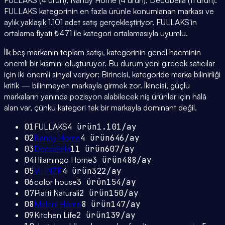
FULLAKS (4 ürün), Nandy Home (4 ürün), Decobella (11 ürün).
FULLAKS kategorinin en fazla ürünle konumlanan markası ve
aylık yaklaşık 1.101 adet satış gerçekleştiriyor. FULLAKS'in
ortalama fiyatı ₺471 ile kategori ortalamasıyla uyumlu.
İlk beş markanın toplam satışı, kategorinin genel hacminin
önemli bir kısmını oluşturuyor. Bu durum yeni girecek satıcılar
için iki önemli sinyal veriyor: Birincisi, kategoride marka bilinirliği
kritik — bilinmeyen markayla girmek zor. İkincisi, güçlü
markaların yanında pozisyon alabilecek niş ürünler için hâlâ
alan var, çünkü kategori tek bir markayla dominant değil.
01
FULLAKS
4
ürün
1.101
/ay
02
Nandy Home
4
ürün
646
/ay
03
Decobella
11
ürün
607
/ay
04
Hilamingo Home
3
ürün
488
/ay
05
VİLİNZE
4
ürün
322
/ay
06
color house
3
ürün
154
/ay
07
Piatti Naturali
2
ürün
150
/ay
08
Meleni Home
8
ürün
147
/ay
09
Kitchen Life
2
ürün
139
/ay