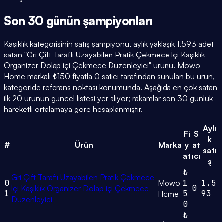
Son 30 günün
şampiyonları
Kaşıklık kategorisinin satış şampiyonu, aylık yaklaşık 1.593 adet
satan "Gri Çift Taraflı Uzayabilen Pratik Çekmece İçi Kaşıklık
Organizer Dolap içi Çekmece Düzenleyici" ürünü. Mowo
Home markalı ₺150 fiyatla 0 satıcı tarafından sunulan bu ürün,
kategoride referans noktası konumunda. Aşağıda en çok satan
ilk 20 ürünün güncel listesi yer alıyor; rakamlar son 30 günlük
hareketli ortalamaya göre hesaplanmıştır.
Aylı
Fi
S
k
#
Ürün
Marka
y
at
satı
at
ıcı
ş
₺
Gri Çift Taraflı Uzayabilen Pratik Çekmece
0
Mowo
1
1.5
0
İçi Kaşıklık Organizer Dolap içi Çekmece
1
5
93
Home
Düzenleyici
0
₺