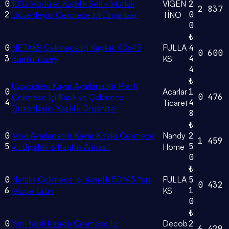
0
10’lu Modüler Kaşıklık Seti - Mutfak
VİGEN
2
2
837
2
0
Düzenleyici Çekmece İçi Organizer
TİNO
0
₺
0
NETAKS Çekmece içi Kaşıklık 40x45
FULLA
4
0
600
3
4
Kumlu Yüzey
KS
4
₺
Uzayabilen Kayar Ayarlanabilir Pratik
0
Acarlar
1
0
476
Çekmece İçi Kaşık ve Çekmece
4
4
Ticaret
Düzenleyici Kaşıklık Organizer
8
₺
0
Maxi Ayarlanabilir Kayar Kızaklı Çekmece
Nandy
2
1
459
5
5
Içi Bıçaklık & Kaşıklık Antrasit
Home
0
₺
0
Netaks Çekmece Içi Kaşıklık 50*45 Yeni
FULLA
5
0
432
6
1
Model Ürün
KS
0
₺
0
Yeni Nesil Kaşıklık Çekmece Içi
Decob
2
6
429