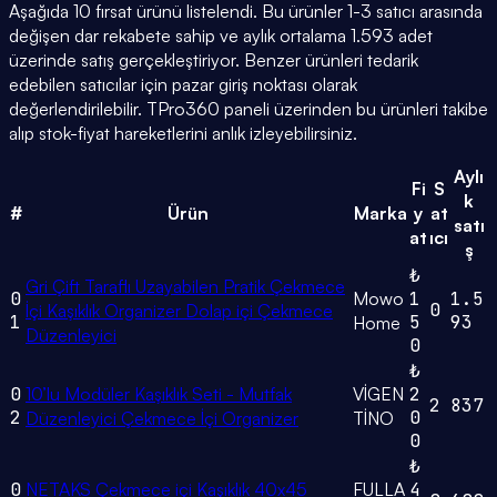
Aşağıda 10 fırsat ürünü listelendi. Bu ürünler 1-3 satıcı arasında
değişen dar rekabete sahip ve aylık ortalama 1.593 adet
üzerinde satış gerçekleştiriyor. Benzer ürünleri tedarik
edebilen satıcılar için pazar giriş noktası olarak
değerlendirilebilir. TPro360 paneli üzerinden bu ürünleri takibe
alıp stok-fiyat hareketlerini anlık izleyebilirsiniz.
Aylı
Fi
S
k
#
Ürün
Marka
y
at
satı
at
ıcı
ş
₺
Gri Çift Taraflı Uzayabilen Pratik Çekmece
0
Mowo
1
1.5
0
İçi Kaşıklık Organizer Dolap içi Çekmece
1
5
93
Home
Düzenleyici
0
₺
0
10’lu Modüler Kaşıklık Seti - Mutfak
VİGEN
2
2
837
2
0
Düzenleyici Çekmece İçi Organizer
TİNO
0
₺
0
NETAKS Çekmece içi Kaşıklık 40x45
FULLA
4