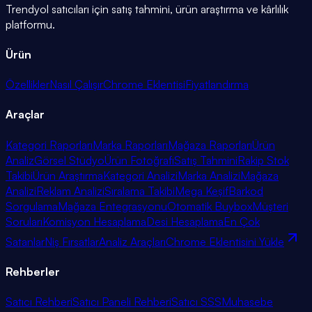
Trendyol satıcıları için satış tahmini, ürün araştırma ve kârlılık
platformu.
Ürün
Özellikler
Nasıl Çalışır
Chrome Eklentisi
Fiyatlandırma
Araçlar
Kategori Raporları
Marka Raporları
Mağaza Raporları
Ürün
Analiz
Görsel Stüdyo
Ürün Fotoğrafı
Satış Tahmini
Rakip Stok
Takibi
Ürün Araştırma
Kategori Analizi
Marka Analizi
Mağaza
Analizi
Reklam Analizi
Sıralama Takibi
Mega Keşif
Barkod
Sorgulama
Mağaza Entegrasyonu
Otomatik Buybox
Müşteri
Soruları
Komisyon Hesaplama
Desi Hesaplama
En Çok
Satanlar
Niş Fırsatlar
Analiz Araçları
Chrome Eklentisini Yükle
Rehberler
Satıcı Rehberi
Satıcı Paneli Rehberi
Satıcı SSS
Muhasebe