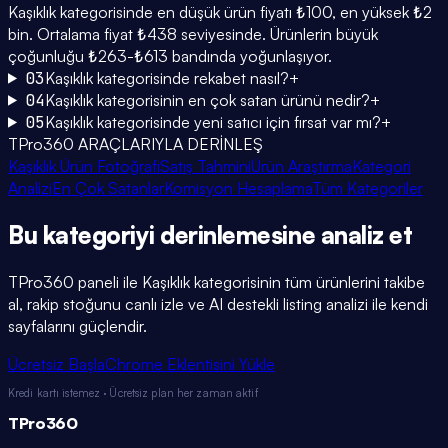
Kaşıklık kategorisinde en düşük ürün fiyatı ₺100, en yüksek ₺2
bin. Ortalama fiyat ₺438 seviyesinde. Ürünlerin büyük
çoğunluğu ₺263-₺613 bandında yoğunlaşıyor.
03
Kaşıklık kategorisinde rekabet nasıl?
+
04
Kaşıklık kategorisinin en çok satan ürünü nedir?
+
05
Kaşıklık kategorisinde yeni satıcı için fırsat var mı?
+
TPro360 ARAÇLARIYLA DERİNLEŞ
Kaşıklık Ürün Fotoğrafı
Satış Tahmini
Ürün Araştırma
Kategori
Analizi
En Çok Satanlar
Komisyon Hesaplama
Tüm Kategoriler
Bu kategoriyi
derinlemesine
analiz et
TPro360 paneli ile
Kaşıklık
kategorisinin tüm ürünlerini takibe
al, rakip stoğunu canlı izle ve AI destekli listing analizi ile kendi
sayfalarını güçlendir.
Ücretsiz Başla
Chrome Eklentisini Yükle
Kredi kartı istemez · Ücretsiz plan her zaman aktif
TPro
360