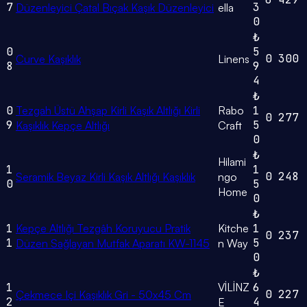
7
3
Düzenleyici Çatal Bıçak Kaşık Düzenleyici
ella
0
₺
0
5
0
300
Curve Kaşıklık
Linens
8
9
4
₺
0
Tezgah Üstü Ahşap Kirli Kaşık Altlığı Kirli
Rabo
1
0
277
9
5
Kaşıklık Kepçe Altlığı
Craft
0
₺
Hilami
1
1
0
248
Seramik Beyaz Kirli Kaşık Altlığı Kaşıklık
ngo
0
5
Home
0
₺
1
Kepçe Altlığı Tezgâh Koruyucu Pratik
Kitche
1
0
237
1
5
Düzen Sağlayan Mutfak Aparatı KW-1145
n Way
0
₺
1
VİLİNZ
6
0
227
Çekmece Içi Kaşıklık Gri - 50x45 Cm
2
4
E