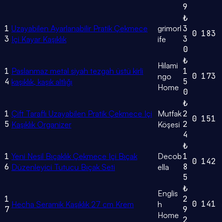
9
₺
1
Uzayabilen Ayarlanabilir Pratik Çekmece
grimorl
3
0
183
3
3
Içi Kayar Kaşıklık
ife
0
₺
Hilami
1
Paslanmaz metal siyah tezgah üstü kirli
1
0
173
ngo
4
5
kaşıklık, kaşık altlığı
Home
0
₺
1
Çift Taraflı Uzayabilen Pratik Çekmece Içi
Mutfak
2
0
151
5
2
Kaşıklık Organizer
Köşesi
4
₺
1
Yeni Nesil Bıçaklık Çekmece Içi Bıçak
Decob
1
0
142
6
8
Düzenleyici Tutucu Bıçak Seti
ella
5
₺
Englis
1
2
0
141
Hecha Seramik Kaşıklık 27 cm Krem
h
7
9
Home
2