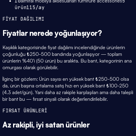
10
almital mobilya aksesuarları furniture accessories
5
ürün
115
/ay
FİYAT DAĞILIMI
Fiyatlar
nerede yoğunlaşıyor
?
Kaşıklık kategorisinde fiyat dağılımı incelendiğinde ürünlerin
çoğunluğu ₺250-500 bandında yoğunlaşıyor — toplam
ürünlerin %40'i (50 ürün) bu aralıkta. Bu bant, kategorinin ana
omurgası olarak görülebilir.
İlginç bir gözlem: Ürün sayısı en yüksek bant ₺250-500 olsa
da, ürün başına ortalama satış hızı en yüksek bant ₺100-250
(4.3 adet/gün). Yani daha az rakiple karşılaşılan ama daha talepli
bir bant bu — fırsat sinyali olarak değerlendirilebilir.
FIRSAT ÜRÜNLERİ
Az rakipli,
iyi satan
ürünler