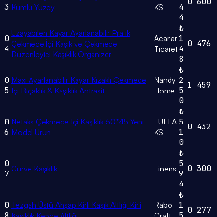
0
600
3
4
Kumlu Yüzey
KS
4
₺
Uzayabilen Kayar Ayarlanabilir Pratik
0
Acarlar
1
0
476
Çekmece İçi Kaşık ve Çekmece
4
4
Ticaret
Düzenleyici Kaşıklık Organizer
8
₺
0
Maxi Ayarlanabilir Kayar Kızaklı Çekmece
Nandy
2
1
459
5
5
Içi Bıçaklık & Kaşıklık Antrasit
Home
0
₺
0
Netaks Çekmece Içi Kaşıklık 50*45 Yeni
FULLA
5
0
432
6
1
Model Ürün
KS
0
₺
0
5
0
300
Curve Kaşıklık
Linens
7
9
4
₺
0
Tezgah Üstü Ahşap Kirli Kaşık Altlığı Kirli
Rabo
1
0
277
8
5
Kaşıklık Kepçe Altlığı
Craft