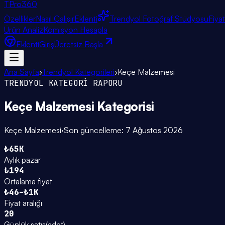
TPro
360
Özellikler
Nasıl Çalışır
Eklenti
Trendyol Fotoğraf Stüdyosu
Fiya
Ürün Analiz
Komisyon Hesapla
Eklenti
Giriş
Ücretsiz Başla
Ana Sayfa
›
Trendyol Kategorileri
›
Keçe Malzemesi
TRENDYOL KATEGORİ RAPORU
Keçe Malzemesi
Kategorisi
Keçe Malzemesi
·
Son güncelleme:
7 Ağustos 2026
₺65K
Aylık pazar
₺194
Ortalama fiyat
₺46–₺1K
Fiyat aralığı
20
Günlük satış
(
adet
)