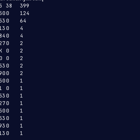
5
38
399
50
0
124
53
0
64
13
0
4
84
0
4
27
0
2
K
0
2
0
0
2
53
0
2
90
0
2
50
0
1
1
0
1
53
0
1
27
0
1
50
0
1
53
0
1
93
0
1
13
0
1