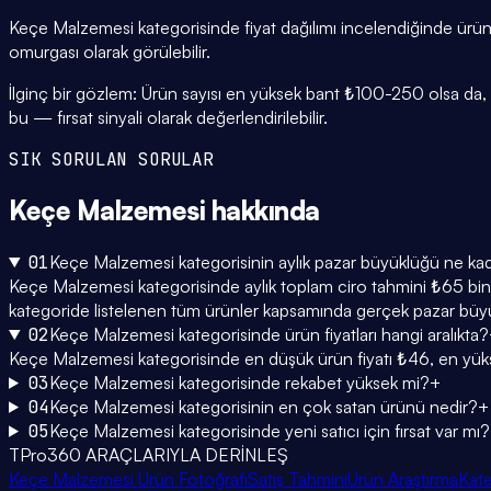
Keçe Malzemesi kategorisinde fiyat dağılımı incelendiğinde ürü
omurgası olarak görülebilir.
İlginç bir gözlem: Ürün sayısı en yüksek bant ₺100-250 olsa da, ü
bu — fırsat sinyali olarak değerlendirilebilir.
SIK SORULAN SORULAR
Keçe Malzemesi
hakkında
01
Keçe Malzemesi kategorisinin aylık pazar büyüklüğü ne ka
Keçe Malzemesi kategorisinde aylık toplam ciro tahmini ₺65 bin c
kategoride listelenen tüm ürünler kapsamında gerçek pazar büyü
02
Keçe Malzemesi kategorisinde ürün fiyatları hangi aralıkta?
Keçe Malzemesi kategorisinde en düşük ürün fiyatı ₺46, en yük
03
Keçe Malzemesi kategorisinde rekabet yüksek mi?
+
04
Keçe Malzemesi kategorisinin en çok satan ürünü nedir?
+
05
Keçe Malzemesi kategorisinde yeni satıcı için fırsat var mı?
TPro360 ARAÇLARIYLA DERİNLEŞ
Keçe Malzemesi Ürün Fotoğrafı
Satış Tahmini
Ürün Araştırma
Kate