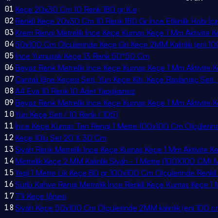
01
Keçe 20x30 Cm 10 Renk 180 gr K.e
02
Renkli Keçe 20x30 Cm 10 Renk 180 Gr İnce Etkinlik Hobi İ
03
Krem Rengi Metrelik Ince Keçe Kumaş Keçe 1 Mm Aktivite K
04
50x100 Cm Ölçülerinde Keçe Gri Keçe 2MM Kalınlık (eni 1
05
Ince Yumuşak Keçe 13 Renk 50*50 Cm
06
Beyaz Renk Metrelik Ince Keçe Kumaş Keçe 1 Mm Aktivite K
07
Çantalı İğne Keçesi Seti, Yün Keçe Kiti, Keçe Başlangıç Seti
08
A4 Eva 10 Renk 10 Adet Yapışkansız
09
Beyaz Renk Metrelik Ince Keçe Kumaş Keçe 1 Mm Aktivite K
10
Yün Keçe Seti / 10 Renk / 1051
11
İnce Keçe Kumaş Ten Rengi 1 Metre 100x100 Cm Ölçülerinde
12
Keçe 10lu Set 20 X 30 Cm
13
Siyah Renk Metrelik Ince Keçe Kumaş Keçe 1 Mm Aktivite K
14
Metrelik Keçe 2 MM Kalınlık Siyah - 1 Metre (100X100 CM) M
15
Yeşil 1 Metre Lik Keçe 80 gr 100x100 Cm Ölçülerinde Renk
16
Sütlü Kahve Rengi Metrelik İnce Renkli Keçe Kumaş Keçe 1
17
7'li Keçe Iğnesi
18
Siyah Keçe 50x100 Cm Ölçülerinde 2MM kalınlık (eni 100 c