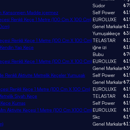
₺7
Südor
₺1
çin Kansorejen Madde içermez
Self Power
₺1
eçesi Renkli Keçe 1 Metre (100 Cm X 100 Cm)
EUROLUXE
₺1
00cm)
Genel Markalar
₺3
Yumuşakkeçe
₺1
eçesi Renkli Keçe 1 Metre (100 Cm X 100 Cm)
TELASTAR
₺1
, Kendin Yap Keçe
iğne izi
₺7
Bubu
₺1
eçesi Renkli Keçe 1 Metre (100 Cm X 100 Cm)
EUROLUXE
₺3
Genel Markalar
₺1
 Renkli Aktivite Metrelik Keçeler Yumuşak
Self Power
₺7
Genel Markalar
₺1
eçesi Renkli Keçe 1 Metre (100 Cm X 100 Cm)
EUROLUXE
₺1
etrelik Siyah Keçe
TELASTAR
₺1
li Keçe Kumaş
Self Power
₺1
 Mm Aktivite Keçesi 1 Metre (100 Cm X100 Cm)
EUROLUXE
₺1
Skc
₺1
m)
Genel Markalar