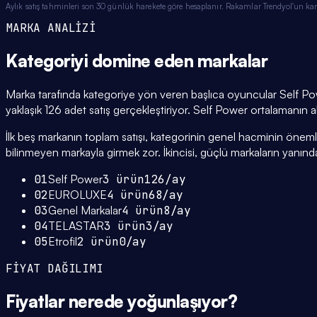
Aylık satış tahminleri son 30 günlük harekete göre hesaplanır. Rakamlar Trendyol'un ka
MARKA ANALİZİ
Kategoriyi domine eden
markalar
Marka tarafında kategoriye yön veren başlıca oyuncular Self Po
yaklaşık 126 adet satış gerçekleştiriyor. Self Power ortalamanın alt
İlk beş markanın toplam satışı, kategorinin genel hacminin önemli bi
bilinmeyen markayla girmek zor. İkincisi, güçlü markaların yanınd
01
Self Power
3
ürün
126
/ay
02
EUROLUXE
4
ürün
68
/ay
03
Genel Markalar
4
ürün
8
/ay
04
TELASTAR
3
ürün
3
/ay
05
Etrofil
2
ürün
0
/ay
FİYAT DAĞILIMI
Fiyatlar
nerede yoğunlaşıyor
?