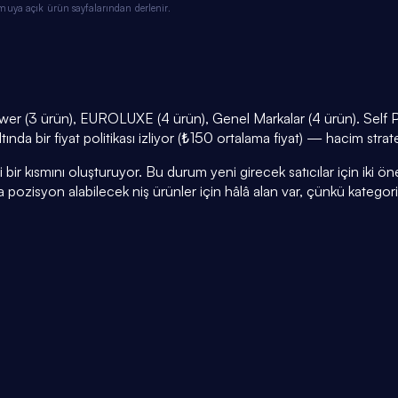
muya açık ürün sayfalarından derlenir.
wer (3 ürün), EUROLUXE (4 ürün), Genel Markalar (4 ürün). Self 
ında bir fiyat politikası izliyor (₺150 ortalama fiyat) — hacim strat
r kısmını oluşturuyor. Bu durum yeni girecek satıcılar için iki öneml
a pozisyon alabilecek niş ürünler için hâlâ alan var, çünkü kategor