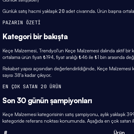
Günlük satış hacmi yaklaşık
20
adet civarında.
Ürün başına orta
PAZARIN ÖZETİ
Kategori
bir bakışta
Keçe Malzemesi, Trendyol'un Keçe Malzemesi dalında aktif bir ka
ortalama ürün fiyatı ₺194, fiyat aralığı ₺46 ile ₺1 bin arasında de
Rekabet yapısı açısından değerlendirildiğinde, Keçe Malzemesi k
sayısı 38'a kadar çıkıyor.
EN ÇOK SATAN 20 ÜRÜN
Son 30 günün
şampiyonları
Keçe Malzemesi kategorisinin satış şampiyonu, aylık yaklaşık 3
kategoride referans noktası konumunda. Aşağıda en çok satan ilk 
#
Ürün