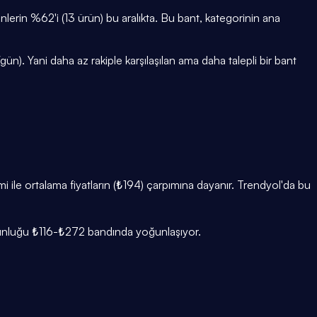
rin %62'i (13 ürün) bu aralıkta. Bu bant, kategorinin ana
n). Yani daha az rakiple karşılaşılan ama daha talepli bir bant
 ile ortalama fiyatların (₺194) çarpımına dayanır. Trendyol'da bu
ğunluğu ₺116-₺272 bandında yoğunlaşıyor.