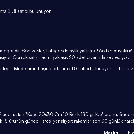
lama
1.8
satıcı bulunuyor.
tegoridir. Son veriler, kategoride aylık yaklaşık ₺65 bin büyüklü
ğişiyor. Günlük satış hacmi yaklaşık 20 adet civarında seyrediyor.
ategorisinde ürün başına ortalama 1.8 satıcı bulunuyor — bu seviy
99 adet satan "Keçe 20x30 Cm 10 Renk 180 gr K.e" ürünü. Südor ma
18 ürünün güncel listesi yer alıyor; rakamlar son 30 günlük harek
Marka
Fi