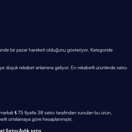
ğünde bir pazar hareketi olduğunu gösteriyor. Kategoride
e düşük rekabet anlamına geliyor. En rekabetli ürünlerde satıcı
rkalı ₺75 fiyatla 38 satıcı tarafından sunulan bu ürün,
etli ortalamaya göre hesaplanmıştır.
yat
Satıcı
Aylık satış