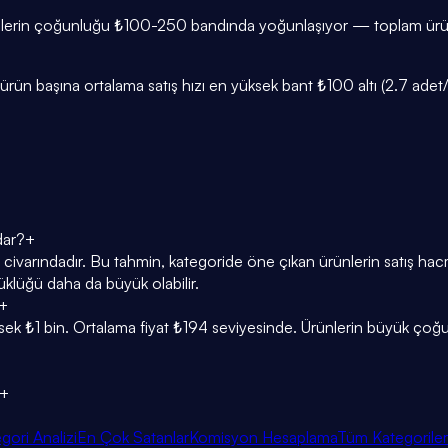
nlerin çoğunluğu ₺100-250 bandında yoğunlaşıyor — toplam ürünle
rün başına ortalama satış hızı en yüksek bant ₺100 altı (2.7 adet/gü
dar?
+
ivarındadır. Bu tahmin, kategoride öne çıkan ürünlerin satış hacmi
klüğü daha da büyük olabilir.
+
sek ₺1 bin. Ortalama fiyat ₺194 seviyesinde. Ürünlerin büyük ço
+
gori Analizi
En Çok Satanlar
Komisyon Hesaplama
Tüm Kategoriler