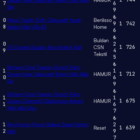
Desen Kare Dekoratif Kırlent Kılıfı Mila
HAMUR
7
6
Bej
9
₺
0
Peluş Teddy Puffy Dekoratif Yastık
Benlisso
9
1
742
8
Kırlent Kılıfı 43x43
Home
6
₺
Buldan
0
2
1
726
2'li Otantik Buldan Bezi Kırlent Kılıfı
CSN
9
4
Tekstil
5
₺
Bohem Özel Tasarım Punch Panç
1
1
1
712
Desen Kare Dekoratif Kırlent Kılıfı Mila
HAMUR
0
6
Gri
9
₺
Bohem Özel Tasarım Punch Panç
1
1
1
675
Desen Dekoratif Dikdörtgen Kırlent
HAMUR
1
6
Kılıfı Mila Ekru
7
₺
1
Bmyhome Punch Nakışlı 2adet Kırlent
2
1
639
Reset
2
9
Kılıfı
7