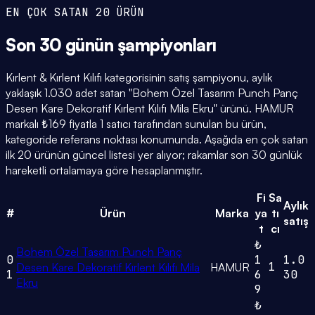
EN ÇOK SATAN 20 ÜRÜN
Son 30 günün
şampiyonları
Kırlent & Kırlent Kılıfı kategorisinin satış şampiyonu, aylık
yaklaşık 1.030 adet satan "Bohem Özel Tasarım Punch Panç
Desen Kare Dekoratif Kırlent Kılıfı Mila Ekru" ürünü. HAMUR
markalı ₺169 fiyatla 1 satıcı tarafından sunulan bu ürün,
kategoride referans noktası konumunda. Aşağıda en çok satan
ilk 20 ürünün güncel listesi yer alıyor; rakamlar son 30 günlük
hareketli ortalamaya göre hesaplanmıştır.
Fi
Sa
Aylık
#
Ürün
Marka
ya
tı
satış
t
cı
₺
Bohem Özel Tasarım Punch Panç
0
1
1.0
1
Desen Kare Dekoratif Kırlent Kılıfı Mila
HAMUR
1
6
30
Ekru
9
₺