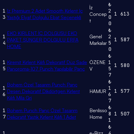
₺
İz
1
Iz Premium 2 Adet Smooth Kirlent Iç
2
1
613
Concep
3
0
Yastığı Elyaf Dolgulu Ebat Seçenekli
t
0
₺
EKO KIRLENT İÇ DOLGUSU EKO
1
Genel
2
1
587
PAKET SÜNGER DOLGULU ERFA
4
5
Markalar
HOME
0
₺
1
Kiremit Kırlent Kılıfı Dekoratif Düz Sade
ÖZENE
1
1
580
5
5
Panoroma-107 Punch Yapılabilir Panç
V
7
₺
Bohem Özel Tasarım Punch Panç
1
1
1
577
Desen Dekoratif Dikdörtgen Kırlent
HAMUR
6
6
Kılıfı Mila Gri
7
₺
1
Bohem Punch Panç Özel Tasarım
Benlisso
8
1
507
7
Dekoratif Yastık Kırlent Kılıfı 1 Adet
Home
1
₺
1
e-Bizz
4