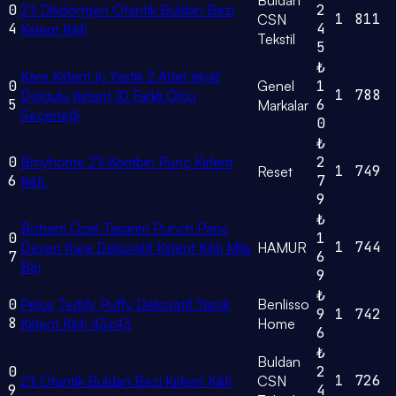
0
2'li Dikdörtgen Otantik Buldan Bezi
2
1
811
CSN
4
4
Kırlent Kılıfı
Tekstil
5
₺
Kare Kırlent Iç Yastık 2 Adet elyaf
0
Genel
1
1
788
Dolgulu Kırlent 10 Farklı Ölçü
5
6
Markalar
Seçeneği
0
₺
0
Bmyhome 2'li Kombin Punç Kırlent
2
1
749
Reset
6
7
Kılıfı.
9
₺
Bohem Özel Tasarım Punch Panç
0
1
1
744
Desen Kare Dekoratif Kırlent Kılıfı Mila
HAMUR
7
6
Bej
9
₺
0
Peluş Teddy Puffy Dekoratif Yastık
Benlisso
9
1
742
8
Kırlent Kılıfı 43x43
Home
6
₺
Buldan
0
2
1
726
2'li Otantik Buldan Bezi Kırlent Kılıfı
CSN
9
4