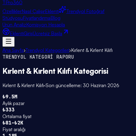
TPro
360
Özellikler
Nasıl Çalışır
Eklenti
Trendyol Fotoğraf
Stüdyosu
Fiyatlandırma
Blog
Ürün Analiz
Komisyon Hesapla
Eklenti
Giriş
Ücretsiz Başla
Ana Sayfa
›
Trendyol Kategorileri
›
Kırlent & Kırlent Kılıfı
TRENDYOL KATEGORİ RAPORU
Kırlent & Kırlent Kılıfı
Kategorisi
Kırlent & Kırlent Kılıfı
·
Son güncelleme:
30 Haziran 2026
₺9.5M
Aylık pazar
₺333
Ortalama fiyat
₺81–₺2K
Fiyat aralığı
1.185