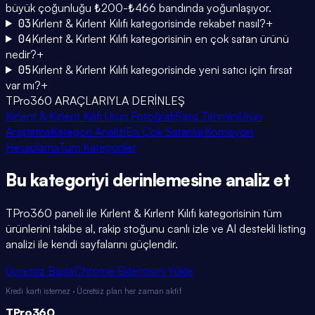
büyük çoğunluğu ₺200-₺466 bandında yoğunlaşıyor.
03
Kırlent & Kırlent Kılıfı kategorisinde rekabet nasıl?
+
04
Kırlent & Kırlent Kılıfı kategorisinin en çok satan ürünü
nedir?
+
05
Kırlent & Kırlent Kılıfı kategorisinde yeni satıcı için fırsat
var mı?
+
TPro360 ARAÇLARIYLA DERİNLEŞ
Kırlent & Kırlent Kılıfı Ürün Fotoğrafı
Satış Tahmini
Ürün
Araştırma
Kategori Analizi
En Çok Satanlar
Komisyon
Hesaplama
Tüm Kategoriler
Bu kategoriyi
derinlemesine
analiz et
TPro360 paneli ile
Kırlent & Kırlent Kılıfı
kategorisinin tüm
ürünlerini takibe al, rakip stoğunu canlı izle ve AI destekli listing
analizi ile kendi sayfalarını güçlendir.
Ücretsiz Başla
Chrome Eklentisini Yükle
Kredi kartı istemez · Ücretsiz plan her zaman aktif
TPro
360