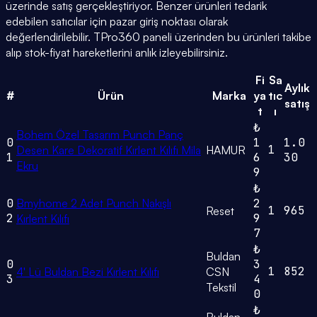
üzerinde satış gerçekleştiriyor. Benzer ürünleri tedarik
edebilen satıcılar için pazar giriş noktası olarak
değerlendirilebilir. TPro360 paneli üzerinden bu ürünleri takibe
alıp stok-fiyat hareketlerini anlık izleyebilirsiniz.
Fi
Sa
Aylık
#
Ürün
Marka
ya
tıc
satış
t
ı
₺
Bohem Özel Tasarım Punch Panç
0
1
1.0
1
Desen Kare Dekoratif Kırlent Kılıfı Mila
HAMUR
1
6
30
Ekru
9
₺
0
Bmyhome 2 Adet Punch Nakışlı
2
1
965
Reset
2
9
Kırlent Kılıfı
7
₺
Buldan
0
3
1
852
4' Lü Buldan Bezi Kırlent Kılıfı
CSN
3
4
Tekstil
0
₺
Buldan