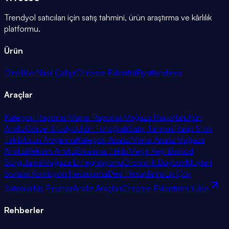
Trendyol satıcıları için satış tahmini, ürün araştırma ve kârlılık
platformu.
Ürün
Özellikler
Nasıl Çalışır
Chrome Eklentisi
Fiyatlandırma
Araçlar
Kategori Raporları
Marka Raporları
Mağaza Raporları
Ürün
Analiz
Görsel Stüdyo
Ürün Fotoğrafı
Satış Tahmini
Rakip Stok
Takibi
Ürün Araştırma
Kategori Analizi
Marka Analizi
Mağaza
Analizi
Reklam Analizi
Sıralama Takibi
Mega Keşif
Barkod
Sorgulama
Mağaza Entegrasyonu
Otomatik Buybox
Müşteri
Soruları
Komisyon Hesaplama
Desi Hesaplama
En Çok
Satanlar
Niş Fırsatlar
Analiz Araçları
Chrome Eklentisini Yükle
Rehberler