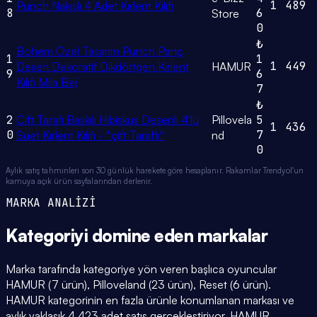
1
489
Punch Nakışlı 4 Adet Kırlent Kılıfı
8
6
Store
0
₺
Bohem Özel Tasarım Punch Panç
1
1
1
449
Desen Dekoratif Dikdörtgen Kırlent
HAMUR
9
6
Kılıfı Mila Bej
7
₺
2
Çift Tarafı Baskılı Hibiskus Desenli 4'lü
Pillovela
5
1
436
0
7
Süet Kırlent Kılıfı - *çift Taraflı*
nd
0
Aylık satış tahminleri son 30 günlük harekete göre hesaplanır. Rakamlar Trendyol'un
kamuya açık ürün sayfalarından derlenir.
MARKA ANALİZİ
Kategoriyi domine eden
markalar
Marka tarafında kategoriye yön veren başlıca oyuncular
HAMUR (7 ürün), Pilloveland (23 ürün), Reset (6 ürün).
HAMUR kategorinin en fazla ürünle konumlanan markası ve
aylık yaklaşık 4.423 adet satış gerçekleştiriyor. HAMUR