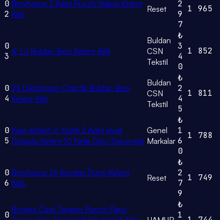
0
Bmyhome 2 Adet Punch Nakışlı Kırlent
2
1
965
Reset
2
9
Kılıfı
7
₺
Buldan
0
3
1
852
4' Lü Buldan Bezi Kırlent Kılıfı
CSN
3
4
Tekstil
0
₺
Buldan
0
2'li Dikdörtgen Otantik Buldan Bezi
2
1
811
CSN
4
4
Kırlent Kılıfı
Tekstil
5
₺
0
Kare Kırlent Iç Yastık 2 Adet elyaf
Genel
1
1
788
5
6
Dolgulu Kırlent 10 Farklı Ölçü Seçeneği
Markalar
0
₺
0
Bmyhome 2'li Kombin Punç Kırlent
2
1
749
Reset
6
7
Kılıfı.
9
₺
Bohem Özel Tasarım Punch Panç
0
1
1
744