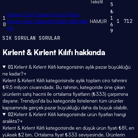
Tekstil
5
₺
Bohem Özel Tasarım Punch Panç
1
1
1
712
Desen Kare Dekoratif Kırlent Kılıfı Mila
HAMUR
0
6
Gri
9
SIK SORULAN SORULAR
Kırlent & Kırlent Kılıfı
hakkında
01
Kırlent & Kırlent Kılıfı kategorisinin aylık pazar büyüklüğü
ne kadar?
+
Kırlent & Kırlent Kılıfı kategorisinde aylık toplam ciro tahmini
₺9.5 milyon civarındadır. Bu tahmin, kategoride öne çıkan
ürünlerin satış hacmi ile ortalama fiyatların (₺333) çarpımına
dayanır. Trendyol'da bu kategoride listelenen tüm ürünler
kapsamında gerçek pazar büyüklüğü daha da büyük olabilir.
02
Kırlent & Kırlent Kılıfı kategorisinde ürün fiyatları hangi
aralıkta?
+
Kırlent & Kırlent Kılıfı kategorisinde en düşük ürün fiyatı ₺81, en
yüksek ₺2 bin. Ortalama fiyat ₺333 seviyesinde. Ürünlerin