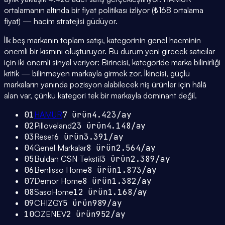
ortalamanın altında bir fiyat politikası izliyor (₺168 ortalama
fiyat) — hacim stratejisi güdüyor.
İlk beş markanın toplam satışı, kategorinin genel hacminin
önemli bir kısmını oluşturuyor. Bu durum yeni girecek satıcılar
için iki önemli sinyal veriyor: Birincisi, kategoride marka bilinirliği
kritik — bilinmeyen markayla girmek zor. İkincisi, güçlü
markaların yanında pozisyon alabilecek niş ürünler için hâlâ
alan var, çünkü kategori tek bir markayla dominant değil.
01
HAMUR
7
ürün
4.423
/ay
02
Pilloveland
23
ürün
4.148
/ay
03
Reset
6
ürün
3.391
/ay
04
Genel Markalar
8
ürün
2.564
/ay
05
Buldan CSN Tekstil
3
ürün
2.389
/ay
06
Benlisso Home
8
ürün
1.873
/ay
07
Demor Home
8
ürün
1.382
/ay
08
SasoHome
12
ürün
1.168
/ay
09
CHIZGY
5
ürün
989
/ay
10
ÖZENEV
2
ürün
952
/ay