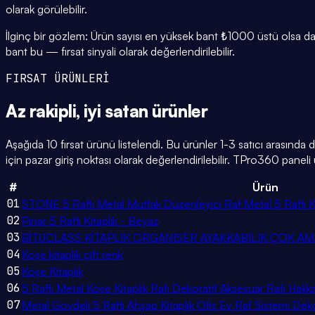
olarak görülebilir.
İlginç bir gözlem: Ürün sayısı en yüksek bant ₺1000 üstü olsa da,
bant bu — fırsat sinyali olarak değerlendirilebilir.
FIRSAT ÜRÜNLERİ
Az rakipli,
iyi satan
ürünler
Aşağıda 10 fırsat ürünü listelendi. Bu ürünler 1-3 satıcı arasında
için pazar giriş noktası olarak değerlendirilebilir. TPro360 paneli ü
#
Ürün
01
STONE 5 Raflı Metal Mutfak Düzenleyici Raf Metal 5 Raflı Ki
02
Pınar 5 Raflı Kitaplık - Beyaz
03
BİTUCLASS KİTAPLIK ORGANISER AYAKKABILIK ÇOK AM
04
Koşe kitaplik çift renk
05
Köşe Kitaplık
06
5 Raflı Metal Köşe Kitaplık Rafı Dekoratif Aksesuar Rafı Hali
07
Metal Gövdeli 5 Raflı Ahşap Kitaplık Ofis Ev Raf Sistemi Dek