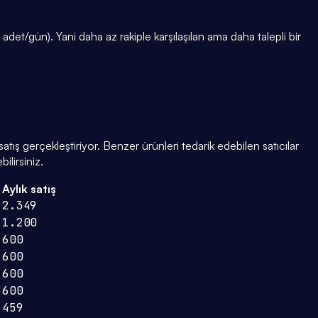
et/gün). Yani daha az rakiple karşılaşılan ama daha talepli bir
tış gerçekleştiriyor. Benzer ürünleri tedarik edebilen satıcılar
ilirsiniz.
ı
Aylık satış
2.349
1.200
600
600
600
600
459