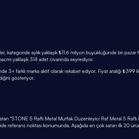
veriler, kategoride aylık yaklaşık ₺11.6 milyon büyüklüğünde bir paz
 hacmi yaklaşık 314 adet civarında seyrediyor.
sinde 3+ farklı marka aktif olarak rekabet ediyor. Fiyat aralığı ₺3
ğını gösteriyor.
t satan "STONE 5 Raflı Metal Mutfak Düzenleyici Raf Metal 5 Raflı 
ride referans noktası konumunda. Aşağıda en çok satan ilk 20 ürünü