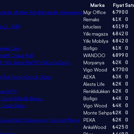
Marka
Fiyat
Satı
₺790
0
taplık Mutfak Rafı Baharatlık Kahverengi
Mgr Office
₺1K
0
Remaks
₺519
0
AÇLI RAF
bituclass
₺842
0
Yılkı magaza
₺842
0
Yılkı Mobilya
₺1K
0
karnas Çam
Bofigo
₺899
0
oratif Dosya Rafı
WANDOO
₺2K
0
Rafı Ofis Salon Raf 90x180cm Ceviz
Morpanya
₺770
0
Vigo Wood
₺3K
0
ir Raf Geniş Çocuk Odası
AEKA
₺2K
0
Alesta Life
₺2K
0
Rafı 5419
Renklidükkan
₺4K
0
k Geniş Kitaplık Beyaz
Bofigo
₺4K
0
i, Ceviz Renk
Vigo Wood
₺2K
0
Monte Sehpa
₺2K
0
r Çok Amaçlı Düzenleyici Raf-safir Meşe
PEKA
₺425
0
AnkaWood