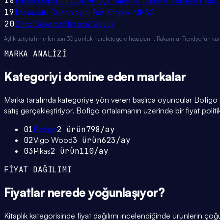
18
Elmas Dekoratif Çok Amaçlı Yatay Ve Dikey Kullanılabilir Raf, 
19
Masaüstü Düzenleyici Raf Kitaplık-MK30
20
Zero Dekoratif Kitaplık Beyaz
Aylık satış tahminleri son 30 günlük harekete göre hesaplanır. Rakamlar Trendyol'un ka
MARKA ANALİZİ
Kategoriyi domine eden
markalar
Marka tarafında kategoriye yön veren başlıca oyuncular Bofigo (
satış gerçekleştiriyor. Bofigo ortalamanın üzerinde bir fiyat poli
01
Bofigo
2
ürün
798
/ay
02
Vigo Wood
3
ürün
623
/ay
03
Pikas
2
ürün
110
/ay
FİYAT DAĞILIMI
Fiyatlar
nerede yoğunlaşıyor
?
Kitaplık kategorisinde fiyat dağılımı incelendiğinde ürünlerin 