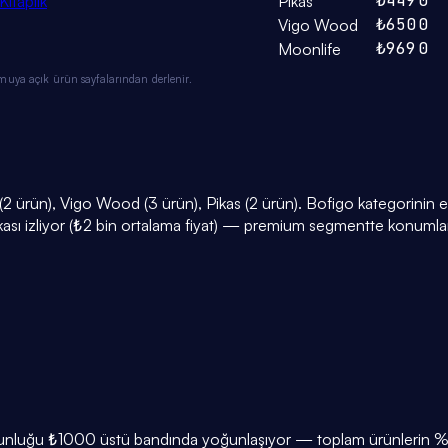
₺449
0
Kitaplık
Pikas
₺650
0
Vigo Wood
₺969
0
Moonlife
muya açık ürün sayfalarından derlenir.
2 ürün), Vigo Wood (3 ürün), Pikas (2 ürün). Bofigo kategorinin e
tikası izliyor (₺2 bin ortalama fiyat) — premium segmentte konumlan
çoğunluğu ₺1000 üstü bandında yoğunlaşıyor — toplam ürünlerin %50