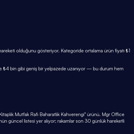
ar hareketi olduğunu gösteriyor. Kategoride ortalama ürün fiyatı ₺1
99 ile ₺4 bin gibi geniş bir yelpazede uzanıyor — bu durum hem
Kitaplık Mutfak Rafı Baharatlık Kahverengi" ürünü. Mgr Office
n güncel listesi yer alıyor; rakamlar son 30 günlük hareketli