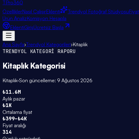
TPro
360
Özellikler
Nasıl Çalışır
Eklenti
Trendyol Fotoğraf Stüdyosu
Fiya
Ürün Analiz
Komisyon Hesapla
Eklenti
Giriş
Ücretsiz Başla
Ana Sayfa
›
Trendyol Kategorileri
›
Kitaplık
TRENDYOL KATEGORİ RAPORU
Kitaplık
Kategorisi
Kitaplık
·
Son güncelleme:
9 Ağustos 2026
₺11.6M
Aylık pazar
₺1K
Ortalama fiyat
₺399–₺4K
Fiyat aralığı
314
Günlük satış
(
adet
)