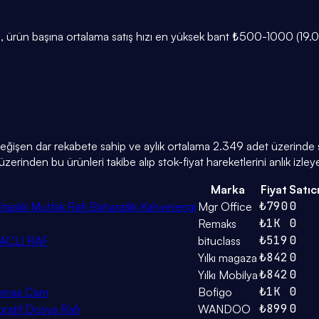
 ürün başına ortalama satış hızı en yüksek bant ₺500-1000 (19.0 ad
 değişen dar rekabete sahip ve aylık ortalama 2.349 adet üzerinde sa
zerinden bu ürünleri takibe alıp stok-fiyat hareketlerini anlık izleyeb
Marka
Fiyat
Satıc
₺790
0
taplık Mutfak Rafı Baharatlık Kahverengi
Mgr Office
₺1K
0
Remaks
₺519
0
AÇLI RAF
bituclass
₺842
0
Yılkı magaza
₺842
0
Yılkı Mobilya
₺1K
0
karnas Çam
Bofigo
₺899
0
oratif Dosya Rafı
WANDOO