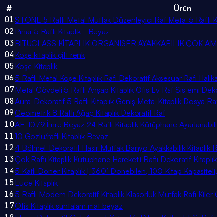
#
Ürün
01
STONE 5 Raflı Metal Mutfak Düzenleyici Raf Metal 5 Raflı Ki
02
Pınar 5 Raflı Kitaplık - Beyaz
03
BİTUCLASS KİTAPLIK ORGANISER AYAKKABILIK ÇOK AM
04
Koşe kitaplik çift renk
05
Köşe Kitaplık
06
5 Raflı Metal Köşe Kitaplık Rafı Dekoratif Aksesuar Rafı Hali
07
Metal Gövdeli 5 Raflı Ahşap Kitaplık Ofis Ev Raf Sistemi Dek
08
Aural Dekoratif 5 Raflı Kitaplık Geniş Metal Kitaplık Dosya 
09
Geometrik 8 Raflı Ağaç Kitaplık Dekoratif Raf
10
AE-1079 İmre Beyaz 24 Raflı Kitaplık Kütüphane Ayarlanabil
11
10 Gözlü/raflı Kitaplık Beyaz
12
4 Bölmeli Dekoratif Hasır Mutfak Banyo Ayakkabılık Kitaplık 
13
Çok Raflı Kitaplık Kütüphane Hareketli Raflı Dekoratif Kitaplı
14
5 Katlı Döner Kitaplık | 360° Dönebilen, 100 Kitap Kapasitel
15
Luce Kitaplık
16
5 Raflı Modern Dekoratif Kitaplık Klasörlük Mutfak Rafı Kile
17
Ofis Kitaplık suntalam mat beyaz