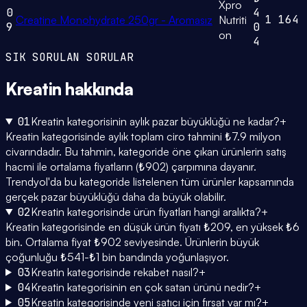
Xpro
0
4
1
164
Creatine Monohydrate 250gr - Aromasız
Nutriti
9
0
on
4
SIK SORULAN SORULAR
Kreatin
hakkında
01
Kreatin kategorisinin aylık pazar büyüklüğü ne kadar?
+
Kreatin kategorisinde aylık toplam ciro tahmini ₺7.9 milyon
civarındadır. Bu tahmin, kategoride öne çıkan ürünlerin satış
hacmi ile ortalama fiyatların (₺902) çarpımına dayanır.
Trendyol'da bu kategoride listelenen tüm ürünler kapsamında
gerçek pazar büyüklüğü daha da büyük olabilir.
02
Kreatin kategorisinde ürün fiyatları hangi aralıkta?
+
Kreatin kategorisinde en düşük ürün fiyatı ₺209, en yüksek ₺6
bin. Ortalama fiyat ₺902 seviyesinde. Ürünlerin büyük
çoğunluğu ₺541-₺1 bin bandında yoğunlaşıyor.
03
Kreatin kategorisinde rekabet nasıl?
+
04
Kreatin kategorisinin en çok satan ürünü nedir?
+
05
Kreatin kategorisinde yeni satıcı için fırsat var mı?
+