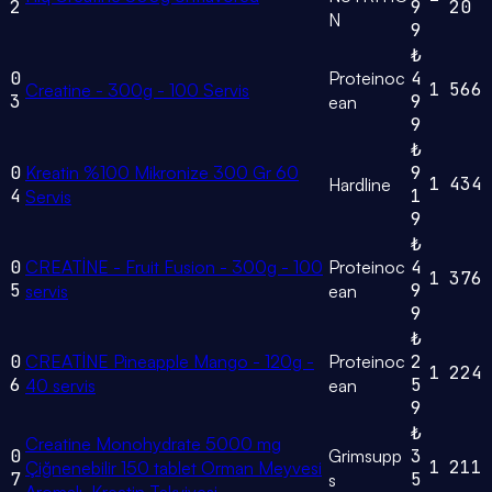
2
9
20
N
9
₺
0
Proteinoc
4
1
566
Creatine - 300g - 100 Servis
3
9
ean
9
₺
0
Kreatin %100 Mikronize 300 Gr 60
9
1
434
Hardline
4
1
Servis
9
₺
0
CREATİNE - Fruit Fusion - 300g - 100
Proteinoc
4
1
376
5
9
servis
ean
9
₺
0
CREATİNE Pineapple Mango - 120g -
Proteinoc
2
1
224
6
5
40 servis
ean
9
₺
Creatine Monohydrate 5000 mg
0
Grimsupp
3
1
211
Çiğnenebilir 150 tablet Orman Meyvesi
7
5
s