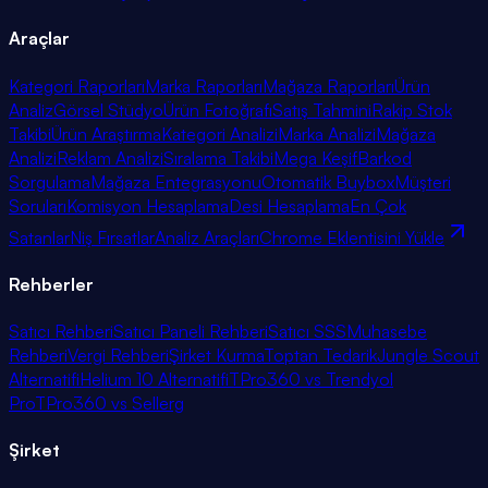
Araçlar
Kategori Raporları
Marka Raporları
Mağaza Raporları
Ürün
Analiz
Görsel Stüdyo
Ürün Fotoğrafı
Satış Tahmini
Rakip Stok
Takibi
Ürün Araştırma
Kategori Analizi
Marka Analizi
Mağaza
Analizi
Reklam Analizi
Sıralama Takibi
Mega Keşif
Barkod
Sorgulama
Mağaza Entegrasyonu
Otomatik Buybox
Müşteri
Soruları
Komisyon Hesaplama
Desi Hesaplama
En Çok
Satanlar
Niş Fırsatlar
Analiz Araçları
Chrome Eklentisini Yükle
Rehberler
Satıcı Rehberi
Satıcı Paneli Rehberi
Satıcı SSS
Muhasebe
Rehberi
Vergi Rehberi
Şirket Kurma
Toptan Tedarik
Jungle Scout
Alternatifi
Helium 10 Alternatifi
TPro360 vs Trendyol
Pro
TPro360 vs Sellerg
Şirket