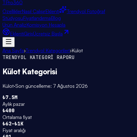
TPro
360
Özellikler
Nasıl Çalışır
Eklenti
Trendyol Fotoğraf
Stüdyosu
Fiyatlandırma
Blog
Ürün Analiz
Komisyon Hesapla
Eklenti
Giriş
Ücretsiz Başla
Ana Sayfa
›
Trendyol Kategorileri
›
Külot
TRENDYOL KATEGORİ RAPORU
Külot
Kategorisi
Külot
·
Son güncelleme:
7 Ağustos 2026
₺7.5M
Aylık pazar
₺400
Ortalama fiyat
₺62–₺1K
Fiyat aralığı
691