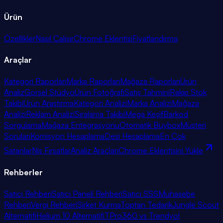
Ürün
Özellikler
Nasıl Çalışır
Chrome Eklentisi
Fiyatlandırma
Araçlar
Kategori Raporları
Marka Raporları
Mağaza Raporları
Ürün
Analiz
Görsel Stüdyo
Ürün Fotoğrafı
Satış Tahmini
Rakip Stok
Takibi
Ürün Araştırma
Kategori Analizi
Marka Analizi
Mağaza
Analizi
Reklam Analizi
Sıralama Takibi
Mega Keşif
Barkod
Sorgulama
Mağaza Entegrasyonu
Otomatik Buybox
Müşteri
Soruları
Komisyon Hesaplama
Desi Hesaplama
En Çok
Satanlar
Niş Fırsatlar
Analiz Araçları
Chrome Eklentisini Yükle
Rehberler
Satıcı Rehberi
Satıcı Paneli Rehberi
Satıcı SSS
Muhasebe
Rehberi
Vergi Rehberi
Şirket Kurma
Toptan Tedarik
Jungle Scout
Alternatifi
Helium 10 Alternatifi
TPro360 vs Trendyol