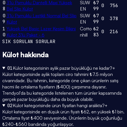
0
3'lü Pamuklu Dantelli Maxi Yüksek
SUW
₺7
0
756
8
99
Bel Slip Külot
EN
0
3'lü Pamuklu Lastikli Normal Bel Slip
SUW
₺7
0
378
9
99
Külot
EN
1
Yüksek Bel Basic Lazer Kesim Bikini
Cotto
₺2
0
216
0
83
Külot 3'lü Paket - 6
nhill
SIK SORULAN SORULAR
Külot
hakkında
01
Külot kategorisinin aylık pazar büyüklüğü ne kadar?
+
Külot kategorisinde aylık toplam ciro tahmini ₺7.5 milyon
civarındadır. Bu tahmin, kategoride öne çıkan ürünlerin satış
hacmi ile ortalama fiyatların (₺400) çarpımına dayanır.
Trendyol'da bu kategoride listelenen tüm ürünler kapsamında
gerçek pazar büyüklüğü daha da büyük olabilir.
02
Külot kategorisinde ürün fiyatları hangi aralıkta?
+
Külot kategorisinde en düşük ürün fiyatı ₺62, en yüksek ₺1 bin.
Ortalama fiyat ₺400 seviyesinde. Ürünlerin büyük çoğunluğu
₺240-₺560 bandında yoğunlaşıyor.