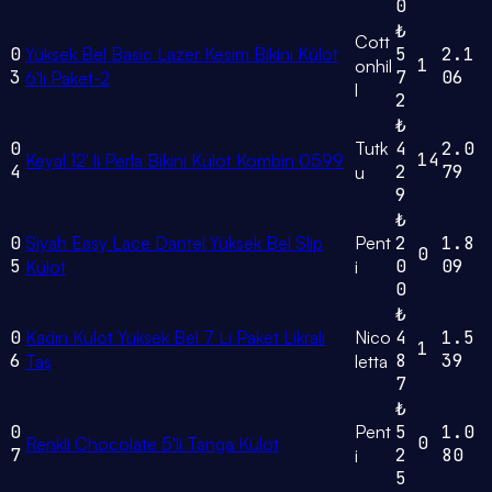
0
₺
Cott
0
Yüksek Bel Basic Lazer Kesim Bikini Külot
5
2.1
1
onhil
3
7
06
6'lı Paket-2
l
2
₺
0
Tutk
4
2.0
14
Keyal 12' li Perla Bikini Külot Kombin 0599
4
2
79
u
9
₺
0
Siyah Easy Lace Dantel Yüksek Bel Slip
Pent
2
1.8
0
5
0
09
Külot
i
0
₺
0
Kadın Külot Yuksek Bel 7 Li Paket Likralı
Nico
4
1.5
1
6
8
39
Taş
letta
7
₺
0
Pent
5
1.0
0
Renkli Chocolate 5'li Tanga Külot
7
2
80
i
5