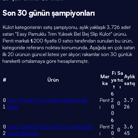
Son 30 günün
şampiyonları
Külot kategorisinin satış şampiyonu, aylık yaklaşık 3.726 adet
satan "Easy Pamuklu Trim Yüksek Bel Bej Slip Külot" ürünü.
Penti markalı ₺200 fiyatla 0 satıcı tarafından sunulan bu ürün,
kategoride referans noktası konumunda. Aşağıda en çok satan
ilk 20 ürünün güncel listesi yer alıyor; rakamlar son 30 günlük
hareketli ortalamaya göre hesaplanmıştır.
Fi
Sa
Mar
Aylık
#
Ürün
ya
tıc
ka
satış
t
ı
₺
0
Easy Pamuklu Trim Yüksek Bel Bej Slip
Pent
2
3.7
0
1
0
26
Külot
i
0
₺
0
Easy Yüksek Bel Pamuklu Trim Highwaist
Pent
2
3.6
0
2
0
45
Siyah Slip Külo
i