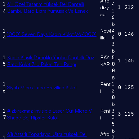
Afro
1
6’lı Özel Tasarım Yüksek Bel Dantelli
4
1
212
dizy
3
1
Bambu Bato Extra Yumuşak Ve Esnek
ac
6
₺
1
Newl
4
0
146
10001 Seven Days Kadın Külot V6-10001
4
6
illa
3
₺
1
Kadın Klasik Pamuklu Yanları Dantelli Düz
BAY
5
1
145
5
0
Bato Külot 3'lü Paket Ten Rengi
KAR
0
₺
1
Pent
1
0
125
Siyah Micro Lace Brazilian Külot
6
2
i
0
₺
1
#İzbırakmaz Invisible Laser Cut Micro V
Pent
3
3
115
7
3
Shape Bej Hipster Külot
i
5
₺
6'lı Astarlı Toparlayıcı Ultra Yüksek Bel
Afro
1
3