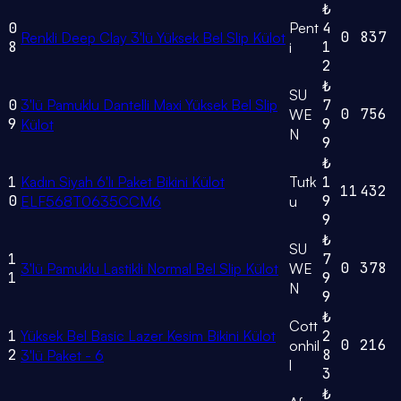
₺
0
Pent
4
0
837
Renkli Deep Clay 3'lü Yüksek Bel Slip Külot
8
1
i
2
₺
SU
0
3'lü Pamuklu Dantelli Maxi Yüksek Bel Slip
7
0
756
WE
9
9
Külot
N
9
₺
1
Kadın Siyah 6'lı Paket Bikini Külot
Tutk
1
11
432
0
9
ELF568T0635CCM6
u
9
₺
SU
1
7
0
378
3'lü Pamuklu Lastikli Normal Bel Slip Külot
WE
1
9
N
9
₺
Cott
1
Yüksek Bel Basic Lazer Kesim Bikini Külot
2
0
216
onhil
2
8
3'lü Paket - 6
l
3
₺