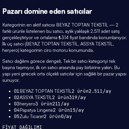
Pazarı domine eden
satıcılar
Kategorinin en aktif satıcısı BEYAZ TOPTAN TEKSTİL — 2
farklı ürünle listelenen bu satıcı, aylık yaklaşık 2.511 adet satış
gerçekleştiriyor ve ortalama ₺314 fiyat bandında konumlanıyor.
İlk üç satıcı (BEYAZ TOPTAN TEKSTİL, ASSYA TEKSTİL,
heryero) kategorinin ciro motoru konumunda.
Satıcı dağılımı görece dengeli. Tek bir satıcı kategoriyi tek
başına taşımıyor, ilk on satıcı arasında pay birbirine yakın. Bu
yapı yeni girecek orta ölçekli satıcılar için sağlıklı bir pazar yapısı
sunuyor.
01
BEYAZ TOPTAN TEKSTİL
2
ürün
2.511
/ay
02
ASSYA TEKSTİL
2
ürün
319
/ay
03
heryero
3
ürün
211
/ay
04
Papatya Lingerie
2
ürün
15
/ay
05
Zulu Ticaret
2
ürün
0
/ay
FİYAT DAĞILIMI