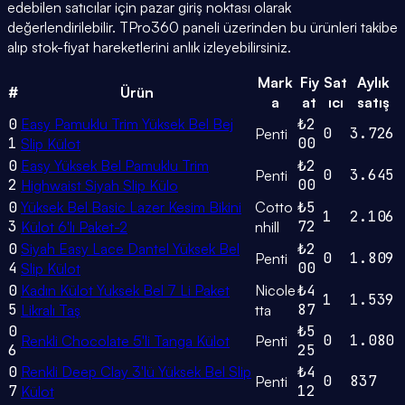
edebilen satıcılar için pazar giriş noktası olarak
değerlendirilebilir. TPro360 paneli üzerinden bu ürünleri takibe
alıp stok-fiyat hareketlerini anlık izleyebilirsiniz.
Mark
Fiy
Sat
Aylık
#
Ürün
a
at
ıcı
satış
0
Easy Pamuklu Trim Yüksek Bel Bej
₺2
0
3.726
Penti
1
00
Slip Külot
0
Easy Yüksek Bel Pamuklu Trim
₺2
0
3.645
Penti
2
00
Highwaist Siyah Slip Külo
0
Yüksek Bel Basic Lazer Kesim Bikini
Cotto
₺5
1
2.106
3
72
Külot 6'lı Paket-2
nhill
0
Siyah Easy Lace Dantel Yüksek Bel
₺2
0
1.809
Penti
4
00
Slip Külot
0
Kadın Külot Yuksek Bel 7 Li Paket
Nicole
₺4
1
1.539
5
87
Likralı Taş
tta
0
₺5
0
1.080
Renkli Chocolate 5'li Tanga Külot
Penti
6
25
0
Renkli Deep Clay 3'lü Yüksek Bel Slip
₺4
0
837
Penti
7
12
Külot