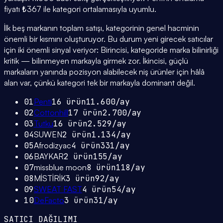
fiyatı ₺367 ile kategori ortalamasıyla uyumlu.
İlk beş markanın toplam satışı, kategorinin genel hacminin
önemli bir kısmını oluşturuyor. Bu durum yeni girecek satıcılar
için iki önemli sinyal veriyor: Birincisi, kategoride marka bilinirliği
kritik — bilinmeyen markayla girmek zor. İkincisi, güçlü
markaların yanında pozisyon alabilecek niş ürünler için hâlâ
alan var, çünkü kategori tek bir markayla dominant değil.
01
Penti
16
ürün
11.600
/ay
02
Cottonhill
17
ürün
2.700
/ay
03
Tutku
16
ürün
2.529
/ay
04
SUWEN
2
ürün
1.134
/ay
05
Afrodizyac
4
ürün
331
/ay
06
BAYKAR
2
ürün
155
/ay
07
missblue moon
8
ürün
118
/ay
08
MİSTİRİK
3
ürün
92
/ay
09
SWEAT FAST
4
ürün
54
/ay
10
DeFacto
3
ürün
31
/ay
SATICI DAĞILIMI