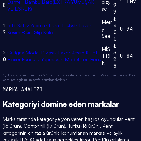
1
107
Dantelli Bambu Bato(EXTRA YUMUŞAK
dizy
8
9
VE ESNEK)
ac
9
₺
Merr
1
5 Li Set Iz Yapmaz Likralı Dikişsiz Lazer
4
0
94
y
9
0
Kesim Bikini Slip Külot
See
0
₺
MİS
2
Carigna Model Dikişsiz Lazer Kesim Külot
3
0
84
TİRİ
0
2
Boxer Esnek Iz Yapmayan Model Ten Renk
K
5
Aylık satış tahminleri son 30 günlük harekete göre hesaplanır. Rakamlar Trendyol'un
kamuya açık ürün sayfalarından derlenir.
MARKA ANALİZİ
Kategoriyi domine eden
markalar
Marka tarafında kategoriye yön veren başlıca oyuncular Penti
(16 ürün), Cottonhill (17 ürün), Tutku (16 ürün). Penti
kategorinin en fazla ürünle konumlanan markası ve aylık
yaklaşık 11.600 adet satış gerçekleştiriyor. Penti'in ortalama