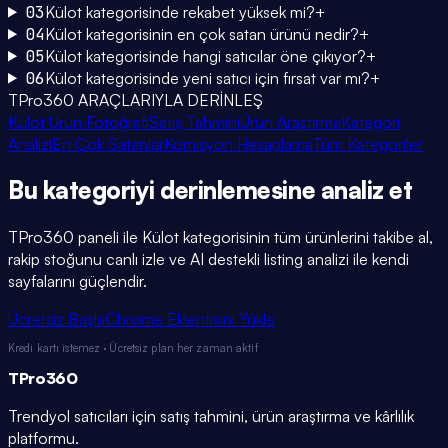
03
Külot kategorisinde rekabet yüksek mi?
+
04
Külot kategorisinin en çok satan ürünü nedir?
+
05
Külot kategorisinde hangi satıcılar öne çıkıyor?
+
06
Külot kategorisinde yeni satıcı için fırsat var mı?
+
TPro360 ARAÇLARIYLA DERİNLEŞ
Külot Ürün Fotoğrafı
Satış Tahmini
Ürün Araştırma
Kategori
Analizi
En Çok Satanlar
Komisyon Hesaplama
Tüm Kategoriler
Bu kategoriyi
derinlemesine
analiz et
TPro360 paneli ile
Külot
kategorisinin tüm ürünlerini takibe al,
rakip stoğunu canlı izle ve AI destekli listing analizi ile kendi
sayfalarını güçlendir.
Ücretsiz Başla
Chrome Eklentisini Yükle
Kredi kartı istemez · Ücretsiz plan her zaman aktif
TPro
360
Trendyol satıcıları için satış tahmini, ürün araştırma ve kârlılık
platformu.