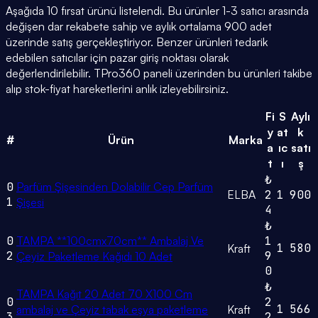
Aşağıda 10 fırsat ürünü listelendi. Bu ürünler 1-3 satıcı arasında
değişen dar rekabete sahip ve aylık ortalama 900 adet
üzerinde satış gerçekleştiriyor. Benzer ürünleri tedarik
edebilen satıcılar için pazar giriş noktası olarak
değerlendirilebilir. TPro360 paneli üzerinden bu ürünleri takibe
alıp stok-fiyat hareketlerini anlık izleyebilirsiniz.
Fi
S
Aylı
y
at
k
#
Ürün
Marka
a
ıc
satı
t
ı
ş
₺
0
Parfüm Şişesinden Dolabilir Cep Parfüm
ELBA
2
1
900
1
Şişesi
4
₺
0
TAMPA **100cmx70cm** Ambalaj Ve
1
1
580
Kraft
2
9
Çeyiz Paketleme Kağıdı 10 Adet
0
₺
TAMPA Kağıt 20 Adet 70 X100 Cm
0
2
1
566
ambalaj ve Çeyiz tabak eşya paketleme
Kraft
3
2