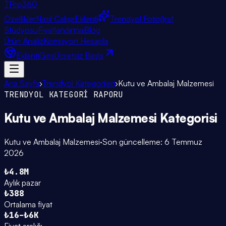
TPro
360
Özellikler
Nasıl Çalışır
Eklenti
Trendyol Fotoğraf
Stüdyosu
Fiyatlandırma
Blog
Ürün Analiz
Komisyon Hesapla
Eklenti
Giriş
Ücretsiz Başla
Ana Sayfa
›
Trendyol Kategorileri
›
Kutu ve Ambalaj Malzemesi
TRENDYOL KATEGORİ RAPORU
Kutu ve Ambalaj Malzemesi
Kategorisi
Kutu ve Ambalaj Malzemesi
·
Son güncelleme:
6 Temmuz
2026
₺4.8M
Aylık pazar
₺388
Ortalama fiyat
₺16–₺6K
Fiyat aralığı