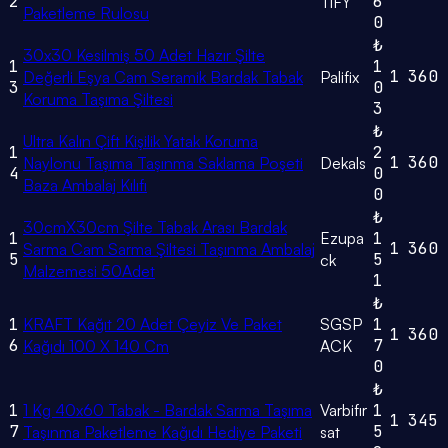
2
6
TİFY
Paketleme Rulosu
0
₺
30x30 Kesilmiş 50 Adet Hazır Şilte
1
1
1
360
Değerli Eşya Cam Seramik Bardak Tabak
Palifix
3
0
Koruma Taşıma Şiltesi
3
₺
Ultra Kalın Çift Kişilik Yatak Koruma
1
2
1
360
Naylonu Taşıma Taşınma Saklama Poşeti
Dekals
4
0
Baza Ambalaj Kılıfı
0
₺
30cmX30cm Şilte Tabak Arası Bardak
1
Ezupa
1
1
360
Sarma Cam Sarma Şiltesi Taşınma Ambalaj
5
5
ck
Malzemesi 50Adet
1
₺
1
KRAFT Kağıt 20 Adet Çeyiz Ve Paket
SGSP
1
1
360
6
7
Kağıdı 100 X 140 Cm
ACK
0
₺
1
1 Kg 40x60 Tabak - Bardak Sarma Taşıma
Varbifır
1
1
345
7
5
Taşınma Paketleme Kağıdı Hediye Paketi
sat