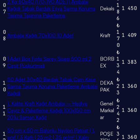
2 Kg 60x40 (170-190 ADET) Ambalaj
0
1
1
450
Kağıdı Tabak Bardak Eşya Sarma Koruma
Dekals
7
8
Taşıma Taşınma Paketleme
6
₺
0
1
1
409
Ambalaj Kağıtı 70x100 10 Adet
Kraft
8
7
0
₺
0
1 Adet Boş Fısfıs Sprey Şişesi 500 ml 2
BORB
1
1
383
9
3
Çeşit Püskürtmeli
EX
4
50 Adet 30x40 Bardak Tabak Cam Kase
₺
1
DEKA
2
1
360
Sarma Taşıma Koruma Paketleme Ambalaj
0
PAK
3
Kağıdı
₺
1. Kalite Kraft Kağıt Ambalaj – Hediye
Genel
1
2
1
360
Çeyiz & Paketleme Kağıdı 100x150 cm
Markal
1
4
20’lu Saman Kağıt
ar
2
₺
50 cm x 50 m Balonlu Naylon Patpat | 1.
1
POŞE
3
1
360
sınıf | 3 Katlı | 25 m2 | 35 gr/m² | Kalın