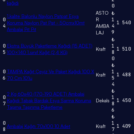
kağıdı
0
ASTO
₺
1.kalite Balonlu Naylon Patpat Eşya
0
R
1
1
540
Koruma Naylon Pat Pat - 50cmx10mt
4
4
AMBA
Ambalaj Pıt Pıt
9
LAJ
₺
0
Ekstra Büyük Paketleme Kağıdı (15 ADET)
1
1
510
Kraft
5
8
100×140 1.sınıf Kağıt (2,4 KG)
0
₺
0
TAMPA Kağıt Çeyiz Ve Paket Kağıdı 100 X
1
1
488
Kraft
6
5
70 Cm 10'lu
4
₺
2 Kg 60x40 (170-190 ADET) Ambalaj
0
1
1
450
Kağıdı Tabak Bardak Eşya Sarma Koruma
Dekals
7
8
Taşıma Taşınma Paketleme
6
₺
0
1
1
409
Ambalaj Kağıtı 70x100 10 Adet
Kraft
8
7