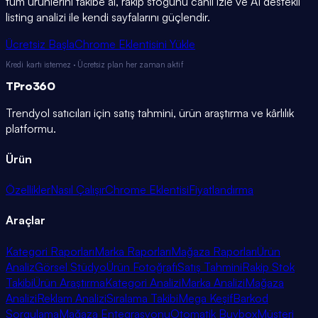
tüm ürünlerini takibe al, rakip stoğunu canlı izle ve AI destekli
listing analizi ile kendi sayfalarını güçlendir.
Ücretsiz Başla
Chrome Eklentisini Yükle
Kredi kartı istemez · Ücretsiz plan her zaman aktif
TPro
360
Trendyol satıcıları için satış tahmini, ürün araştırma ve kârlılık
platformu.
Ürün
Özellikler
Nasıl Çalışır
Chrome Eklentisi
Fiyatlandırma
Araçlar
Kategori Raporları
Marka Raporları
Mağaza Raporları
Ürün
Analiz
Görsel Stüdyo
Ürün Fotoğrafı
Satış Tahmini
Rakip Stok
Takibi
Ürün Araştırma
Kategori Analizi
Marka Analizi
Mağaza
Analizi
Reklam Analizi
Sıralama Takibi
Mega Keşif
Barkod
Sorgulama
Mağaza Entegrasyonu
Otomatik Buybox
Müşteri