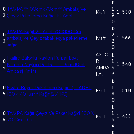
₺
0
TAMPA **100cmx70cm** Ambalaj Ve
1
1
580
Kraft
2
9
Çeyiz Paketleme Kağıdı 10 Adet
0
₺
TAMPA Kağıt 20 Adet 70 X100 Cm
0
2
1
566
ambalaj ve Çeyiz tabak eşya paketleme
Kraft
3
2
kağıdı
0
ASTO
₺
1.kalite Balonlu Naylon Patpat Eşya
0
R
1
1
540
Koruma Naylon Pat Pat - 50cmx10mt
4
4
AMBA
Ambalaj Pıt Pıt
9
LAJ
₺
0
Ekstra Büyük Paketleme Kağıdı (15 ADET)
1
1
510
Kraft
5
8
100×140 1.sınıf Kağıt (2,4 KG)
0
₺
0
TAMPA Kağıt Çeyiz Ve Paket Kağıdı 100 X
1
1
488
Kraft
6
5
70 Cm 10'lu
4
₺