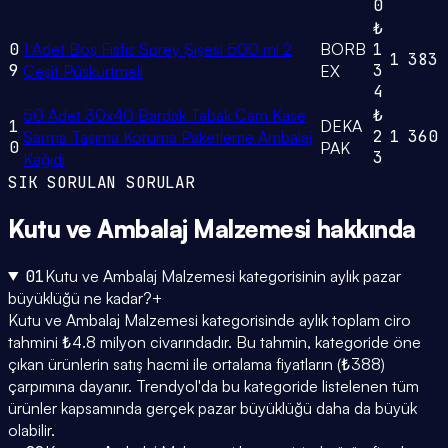
0
₺
0
1 Adet Boş Fısfıs Sprey Şişesi 500 ml 2
BORB
1
1
383
9
3
Çeşit Püskürtmeli
EX
4
50 Adet 30x40 Bardak Tabak Cam Kase
₺
1
DEKA
2
1
360
Sarma Taşıma Koruma Paketleme Ambalaj
0
PAK
3
Kağıdı
SIK SORULAN SORULAR
Kutu ve Ambalaj Malzemesi
hakkında
01
Kutu ve Ambalaj Malzemesi kategorisinin aylık pazar
büyüklüğü ne kadar?
+
Kutu ve Ambalaj Malzemesi kategorisinde aylık toplam ciro
tahmini ₺4.8 milyon civarındadır. Bu tahmin, kategoride öne
çıkan ürünlerin satış hacmi ile ortalama fiyatların (₺388)
çarpımına dayanır. Trendyol'da bu kategoride listelenen tüm
ürünler kapsamında gerçek pazar büyüklüğü daha da büyük
olabilir.