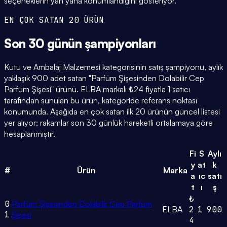
seçeneklerin yan yana konumlandığını gösteriyor.
EN ÇOK SATAN 20 ÜRÜN
Son 30 günün
şampiyonları
Kutu ve Ambalaj Malzemesi kategorisinin satış şampiyonu, aylık
yaklaşık 900 adet satan "Parfüm Şişesinden Dolabilir Cep
Parfüm Şişesi" ürünü. ELBA markalı ₺24 fiyatla 1 satıcı
tarafından sunulan bu ürün, kategoride referans noktası
konumunda. Aşağıda en çok satan ilk 20 ürünün güncel listesi
yer alıyor; rakamlar son 30 günlük hareketli ortalamaya göre
hesaplanmıştır.
Fi
S
Aylı
y
at
k
#
Ürün
Marka
a
ıc
satı
t
ı
ş
₺
0
Parfüm Şişesinden Dolabilir Cep Parfüm
ELBA
2
1
900
1
Şişesi
4