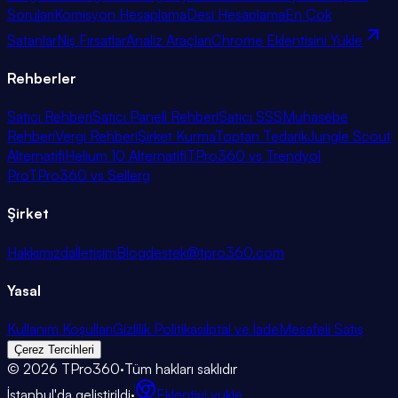
Soruları
Komisyon Hesaplama
Desi Hesaplama
En Çok
Satanlar
Niş Fırsatlar
Analiz Araçları
Chrome Eklentisini Yükle
Rehberler
Satıcı Rehberi
Satıcı Paneli Rehberi
Satıcı SSS
Muhasebe
Rehberi
Vergi Rehberi
Şirket Kurma
Toptan Tedarik
Jungle Scout
Alternatifi
Helium 10 Alternatifi
TPro360 vs Trendyol
Pro
TPro360 vs Sellerg
Şirket
Hakkımızda
İletişim
Blog
destek@tpro360.com
Yasal
Kullanım Koşulları
Gizlilik Politikası
İptal ve İade
Mesafeli Satış
Çerez Tercihleri
©
2026
TPro360
·
Tüm hakları saklıdır
İstanbul'da geliştirildi
·
Eklentiyi yükle