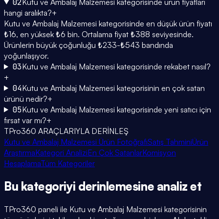
02
Kutu ve Ambalaj Malzemesi kategorisinde ürün fiyatları
hangi aralıkta?
+
Kutu ve Ambalaj Malzemesi kategorisinde en düşük ürün fiyatı
₺16, en yüksek ₺6 bin. Ortalama fiyat ₺388 seviyesinde.
Ürünlerin büyük çoğunluğu ₺233-₺543 bandında
yoğunlaşıyor.
03
Kutu ve Ambalaj Malzemesi kategorisinde rekabet nasıl?
+
04
Kutu ve Ambalaj Malzemesi kategorisinin en çok satan
ürünü nedir?
+
05
Kutu ve Ambalaj Malzemesi kategorisinde yeni satıcı için
fırsat var mı?
+
TPro360 ARAÇLARIYLA DERİNLEŞ
Kutu ve Ambalaj Malzemesi Ürün Fotoğrafı
Satış Tahmini
Ürün
Araştırma
Kategori Analizi
En Çok Satanlar
Komisyon
Hesaplama
Tüm Kategoriler
Bu kategoriyi
derinlemesine
analiz et
TPro360 paneli ile
Kutu ve Ambalaj Malzemesi
kategorisinin