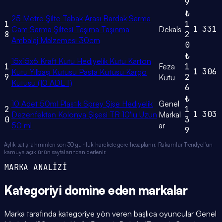
9
₺
25 Metre Şilte Tabak Arası Bardak Sarma
1
1
1
331
Cam Sarma Şiltesi Taşıma Taşınma
Dekals
8
2
Ambalaj Malzemesi 30cm
0
₺
15x15x6 Kraft Kutu Hediyelik Kutu Karton
1
Feza
1
1
306
Kutu Yılbaşı Kutusu Pasta Kutusu Kargo
9
2
Kutu
Kutusu (10 ADET)
6
₺
10 Adet 50ml Plastik Sprey Şişe Hediyelik
Genel
2
1
1
303
Dezenfektan Kolonya Şişesi TR 10'lu Uzun
Markal
0
3
50 ml
ar
9
Aylık satış tahminleri son 30 günlük harekete göre hesaplanır. Rakamlar Trendyol'un
kamuya açık ürün sayfalarından derlenir.
MARKA ANALİZİ
Kategoriyi domine eden
markalar
Marka tarafında kategoriye yön veren başlıca oyuncular Genel