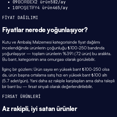
09
BORBEX
2
ürün
582
/ay
10
POŞETİFY
4
ürün
465
/ay
FİYAT DAĞILIMI
Fiyatlar
nerede yoğunlaşıyor
?
Kutu ve Ambalaj Malzemesi kategorisinde fiyat dağılımı
incelendiğinde ürünlerin çoğunluğu ₺100-250 bandında
yoğunlaşıyor — toplam ürünlerin %39'i (72 ürün) bu aralıkta.
Bu bant, kategorinin ana omurgası olarak görülebilir.
İlginç bir gözlem: Ürün sayısı en yüksek bant ₺100-250 olsa
da, ürün başına ortalama satış hızı en yüksek bant ₺100 altı
(5.7 adet/gün). Yani daha az rakiple karşılaşılan ama daha talepli
bir bant bu — fırsat sinyali olarak değerlendirilebilir.
FIRSAT ÜRÜNLERİ
Az rakipli,
iyi satan
ürünler