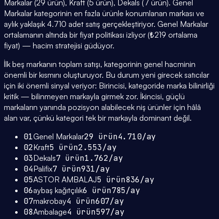
Markalar (29 ürün), Kraft (5 ürün), Dekals (7 ürün). Genel
Markalar kategorinin en fazla ürünle konumlanan markası ve
aylık yaklaşık 4.710 adet satış gerçekleştiriyor. Genel Markalar
ortalamanın altında bir fiyat politikası izliyor (₺219 ortalama
fiyat) — hacim stratejisi güdüyor.
İlk beş markanın toplam satışı, kategorinin genel hacminin
önemli bir kısmını oluşturuyor. Bu durum yeni girecek satıcılar
için iki önemli sinyal veriyor: Birincisi, kategoride marka bilinirliği
kritik — bilinmeyen markayla girmek zor. İkincisi, güçlü
markaların yanında pozisyon alabilecek niş ürünler için hâlâ
alan var, çünkü kategori tek bir markayla dominant değil.
01
Genel Markalar
29
ürün
4.710
/ay
02
Kraft
5
ürün
2.553
/ay
03
Dekals
7
ürün
1.762
/ay
04
Palifix
7
ürün
931
/ay
05
ASTOR AMBALAJ
5
ürün
836
/ay
06
aybaş kağıtçılık
6
ürün
785
/ay
07
makrobay
4
ürün
607
/ay
08
Ambalage
4
ürün
597
/ay