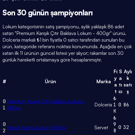
Son 30 günün
şampiyonları
Lokum kategorisinin satış şampiyonu, aylık yaklaşık 86 adet
satan "Premium Karışık Çıtır Baklava Lokum - 400gr" ürünü.
Dolceria markalı ₺1 bin fiyatla 0 satıcı tarafından sunulan bu
ürün, kategoride referans noktası konumunda. Aşağıda en çok
satan ilk 11 ürünün güncel listesi yer alıyor; rakamlar son 30
günlük hareketli ortalamaya göre hesaplanmıştır.
Fi
S
Aylı
y
a
k
#
Ürün
Marka
a
tı
satı
t
cı
ş
₺
0
Premium Karışık Çıtır Baklava Lokum -
Dolceria
1
0
86
1
400gr
K
₺
0
9
0
32
Karışık Sarma Lokum 500 gr
Servet
2
8