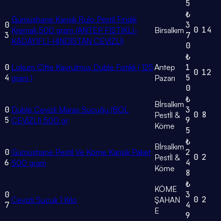
5
₺
Gümüşhane Karışık Rulo Pestil Fındık
0
3
0
14
Kremalı 500 gram (ANTEP FISTIKLI-
Birsalkım
3
7
KADAYIFLI-HİNDİSTAN CEVİZLİ)
0
₺
0
Lokum Çifte Kavrulmuş Duble Fıstıklı ( 125
Antep
1
0
12
4
5
gram )
Pazarı
0
₺
Bİrsalkım
0
Duble Cevizli Maraş Sucuğu (BOL
3
0
8
Pestİl &
5
9
CEVİZLİ) 500 gr
Köme
5
₺
Bİrsalkım
0
Gümüşhane Pestil Ve Köme Karışık Paket
2
0
2
Pestİl &
6
4
500 gram
Köme
8
₺
KÖME
0
3
0
2
Cevizli Sucuk 1 Kilo
ŞAHAN
7
4
E
9