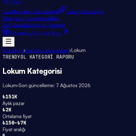
TPro
360
Özellikler
Nasıl Çalışır
Eklenti
Trendyol Fotoğraf
Stüdyosu
Fiyatlandırma
Blog
Ürün Analiz
Komisyon Hesapla
Eklenti
Giriş
Ücretsiz Başla
Ana Sayfa
›
Trendyol Kategorileri
›
Lokum
TRENDYOL KATEGORİ RAPORU
Lokum
Kategorisi
Lokum
·
Son güncelleme:
7 Ağustos 2026
₺151K
Aylık pazar
₺2K
Ortalama fiyat
₺150–₺7K
Fiyat aralığı
5