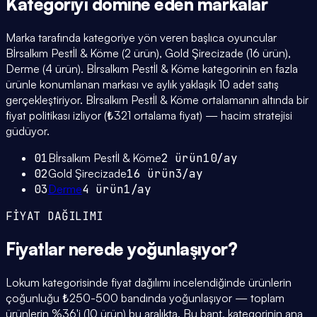
Kategoriyi domine eden
markalar
Marka tarafında kategoriye yön veren başlıca oyuncular
Bİrsalkım Pestİl & Köme (2 ürün), Gold Şirecizade (16 ürün),
Derme (4 ürün). Bİrsalkım Pestİl & Köme kategorinin en fazla
ürünle konumlanan markası ve aylık yaklaşık 10 adet satış
gerçekleştiriyor. Bİrsalkım Pestİl & Köme ortalamanın altında bir
fiyat politikası izliyor (₺321 ortalama fiyat) — hacim stratejisi
güdüyor.
01
Bİrsalkım Pestİl & Köme
2
ürün
10
/ay
02
Gold Şirecizade
16
ürün
3
/ay
03
Derme
4
ürün
1
/ay
FİYAT DAĞILIMI
Fiyatlar
nerede yoğunlaşıyor
?
Lokum kategorisinde fiyat dağılımı incelendiğinde ürünlerin
çoğunluğu ₺250-500 bandında yoğunlaşıyor — toplam
ürünlerin %36'i (10 ürün) bu aralıkta. Bu bant, kategorinin ana