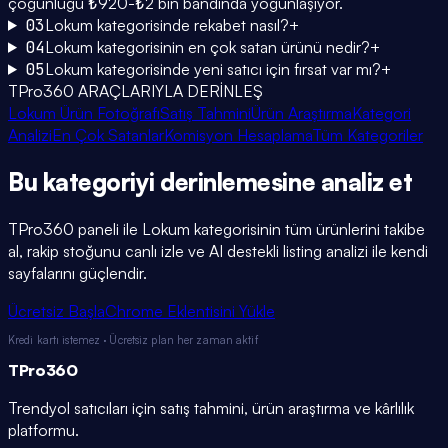
çoğunluğu ₺920-₺2 bin bandında yoğunlaşıyor.
03
Lokum kategorisinde rekabet nasıl?
+
04
Lokum kategorisinin en çok satan ürünü nedir?
+
05
Lokum kategorisinde yeni satıcı için fırsat var mı?
+
TPro360 ARAÇLARIYLA DERİNLEŞ
Lokum Ürün Fotoğrafı
Satış Tahmini
Ürün Araştırma
Kategori
Analizi
En Çok Satanlar
Komisyon Hesaplama
Tüm Kategoriler
Bu kategoriyi
derinlemesine
analiz et
TPro360 paneli ile
Lokum
kategorisinin tüm ürünlerini takibe
al, rakip stoğunu canlı izle ve AI destekli listing analizi ile kendi
sayfalarını güçlendir.
Ücretsiz Başla
Chrome Eklentisini Yükle
Kredi kartı istemez · Ücretsiz plan her zaman aktif
TPro
360
Trendyol satıcıları için satış tahmini, ürün araştırma ve kârlılık
platformu.