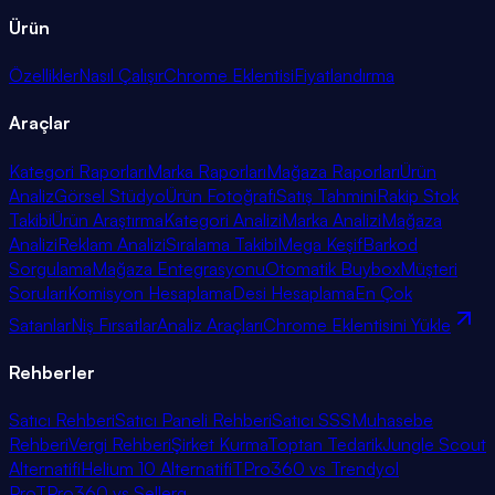
Ürün
Özellikler
Nasıl Çalışır
Chrome Eklentisi
Fiyatlandırma
Araçlar
Kategori Raporları
Marka Raporları
Mağaza Raporları
Ürün
Analiz
Görsel Stüdyo
Ürün Fotoğrafı
Satış Tahmini
Rakip Stok
Takibi
Ürün Araştırma
Kategori Analizi
Marka Analizi
Mağaza
Analizi
Reklam Analizi
Sıralama Takibi
Mega Keşif
Barkod
Sorgulama
Mağaza Entegrasyonu
Otomatik Buybox
Müşteri
Soruları
Komisyon Hesaplama
Desi Hesaplama
En Çok
Satanlar
Niş Fırsatlar
Analiz Araçları
Chrome Eklentisini Yükle
Rehberler
Satıcı Rehberi
Satıcı Paneli Rehberi
Satıcı SSS
Muhasebe
Rehberi
Vergi Rehberi
Şirket Kurma
Toptan Tedarik
Jungle Scout
Alternatifi
Helium 10 Alternatifi
TPro360 vs Trendyol
Pro
TPro360 vs Sellerg