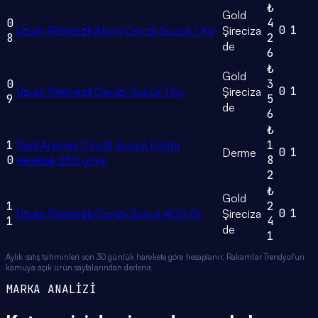
₺
Gold
0
4
0
1
Üzüm Pekmezli Atom Cevizli Sucuk 1 Kg
Şireciza
8
2
de
6
₺
Gold
0
3
0
1
Üzüm Pekmezli Cevizli Sucuk 1 Kg
Şireciza
9
5
de
6
₺
1
Narlı Aromalı Cevizli Sucuk Ekstra
1
0
1
Derme
0
8
Kelebek 250 gram
2
₺
Gold
1
2
0
1
Üzüm Pekmezli Cevizli Sucuk 400 Gr
Şireciza
1
4
de
1
Aylık satış tahminleri son 30 günlük harekete göre hesaplanır. Rakamlar Trendyol'un
kamuya açık ürün sayfalarından derlenir.
MARKA ANALİZİ