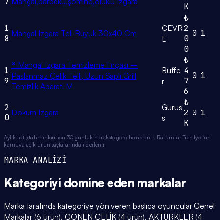
7
Mangal,barbekü,şömine,oluklu Izgara
K
₺
1
ÇEVR
2
0
1
Mangal Izgara Teli Büyük 30x40 Cm
8
0
E
0
₺
® Mangal Izgara Temizleme Fırçası –
1
Buffe
4
0
1
Paslanmaz Çelik Telli, Uzun Saplı Grill
9
7
r
Temizlik Aparatı M
6
₺
2
Gurus
Döküm Izgara
2
0
1
0
s
K
Aylık satış tahminleri son 30 günlük harekete göre hesaplanır. Rakamlar Trendyol'un
kamuya açık ürün sayfalarından derlenir.
MARKA ANALİZİ
Kategoriyi domine eden
markalar
Marka tarafında kategoriye yön veren başlıca oyuncular Genel
Markalar (6 ürün), GÖNEN ÇELİK (4 ürün), AKTÜRKLER (4