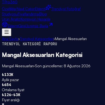
TPro
360
Özellikler
Nasıl Çalışır
Eklenti
Trendyol Fotoğraf
Stüdyosu
Fiyatlandırma
Blog
Ürün Analiz
Komisyon Hesapla
Eklenti
Giriş
Ücretsiz Başla
Ana Sayfa
›
Trendyol Kategorileri
›
Mangal Aksesuarları
TRENDYOL KATEGORİ RAPORU
Mangal Aksesuarları
Kategorisi
Mangal Aksesuarları
·
Son güncelleme:
8 Ağustos 2026
₺132K
Aylık pazar
₺654
Ortalama fiyat
₺126–₺3K
Fiyat aralığı
8