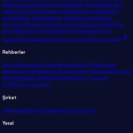
Analiz
Görsel Stüdyo
Ürün Fotoğrafı
Satış Tahmini
Rakip Stok
Takibi
Ürün Araştırma
Kategori Analizi
Marka Analizi
Mağaza
Analizi
Reklam Analizi
Sıralama Takibi
Mega Keşif
Barkod
Sorgulama
Mağaza Entegrasyonu
Otomatik Buybox
Müşteri
Soruları
Komisyon Hesaplama
Desi Hesaplama
En Çok
Satanlar
Niş Fırsatlar
Analiz Araçları
Chrome Eklentisini Yükle
Rehberler
Satıcı Rehberi
Satıcı Paneli Rehberi
Satıcı SSS
Muhasebe
Rehberi
Vergi Rehberi
Şirket Kurma
Toptan Tedarik
Jungle Scout
Alternatifi
Helium 10 Alternatifi
TPro360 vs Trendyol
Pro
TPro360 vs Sellerg
Şirket
Hakkımızda
İletişim
Blog
destek@tpro360.com
Yasal