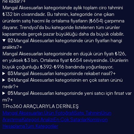
ne kadar?
+
Mangal Aksesuarları kategorisinde aylık toplam ciro tahmini
₺132 bin civarındadır. Bu tahmin, kategoride öne çıkan
ürünlerin satış hacmi ile ortalama fiyatların (₺654) çarpımına
dayanır. Trendyol'da bu kategoride listelenen tüm ürünler
kapsamında gerçek pazar büyüklüğü daha da büyük olabilir.
02
Mangal Aksesuarları kategorisinde ürün fiyatları hangi
aralıkta?
+
Mangal Aksesuarları kategorisinde en düşük ürün fiyatı ₺126,
en yüksek ₺3 bin. Ortalama fiyat ₺654 seviyesinde. Ürünlerin
büyük çoğunluğu ₺392-₺916 bandında yoğunlaşıyor.
03
Mangal Aksesuarları kategorisinde rekabet nasıl?
+
04
Mangal Aksesuarları kategorisinin en çok satan ürünü
nedir?
+
05
Mangal Aksesuarları kategorisinde yeni satıcı için fırsat var
mı?
+
TPro360 ARAÇLARIYLA DERİNLEŞ
Mangal Aksesuarları Ürün Fotoğrafı
Satış Tahmini
Ürün
Araştırma
Kategori Analizi
En Çok Satanlar
Komisyon
Hesaplama
Tüm Kategoriler