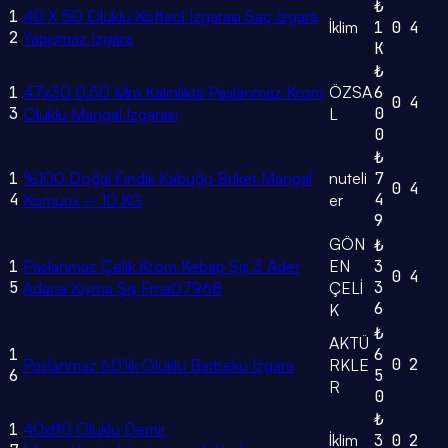
₺
1
40 X 50 Oluklu Köfteci Izgarası Saç Izgara
İklim
1
0
4
2
Yapışmaz Izgara
K
₺
1
47x30 0.50 Mm Kalınlıkta Paslanmaz Krom
ÖZSA
6
0
4
3
0
Oluklu Mangal Izgarası
L
0
₺
1
%100 Doğal Fındık Kabuğu Briket Mangal
nuteli
7
0
4
4
4
Kömürü – 10 KG
er
9
GÖN
₺
1
Paslanmaz Çelik Krom Kebap Şiş 3 Adet
EN
3
0
4
5
3
Adana Kıyma Şiş Fma07968
ÇELİ
6
K
₺
AKTÜ
1
6
0
2
Paslanmaz 60'lık Oluklu Barbekü Izgara
RKLE
6
5
R
0
₺
1
40x80 Oluklu Demir
İklim
3
0
2