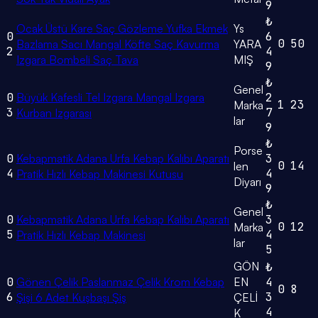
9
₺
Ocak Üstü Kare Saç Gözleme Yufka Ekmek
Ys
0
6
0
50
Bazlama Sacı Mangal Köfte Saç Kavurma
YARA
2
4
Izgara Bombeli Saç Tava
MIŞ
9
₺
Genel
0
Büyük Kafesli Tel Izgara Mangal Izgara
2
1
23
Marka
3
7
Kurban Izgarası
lar
9
₺
Porse
0
Kebapmatik Adana Urfa Kebap Kalıbı Aparatı
3
0
14
len
4
4
Pratik Hızlı Kebap Makinesi Kutusu
Diyarı
9
₺
Genel
0
Kebapmatik Adana Urfa Kebap Kalıbı Aparatı
3
0
12
Marka
5
4
Pratik Hızlı Kebap Makinesi
lar
5
GÖN
₺
0
Gönen Çelik Paslanmaz Çelik Krom Kebap
EN
4
0
8
6
3
Şişi 6 Adet Kuşbaşı Şiş
ÇELİ
4
K