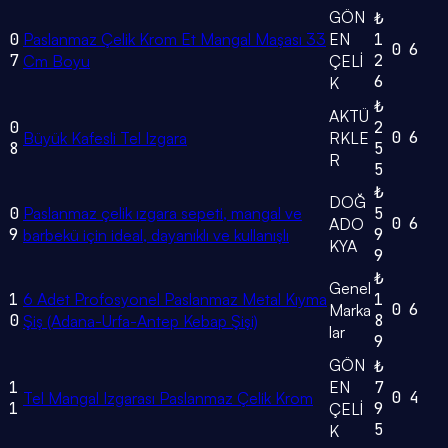
GÖN
₺
0
Paslanmaz Çelik Krom Et Mangal Maşası 33
EN
1
0
6
7
2
Cm Boyu
ÇELİ
6
K
₺
AKTÜ
0
2
0
6
Büyük Kafesli Tel Izgara
RKLE
8
5
R
5
₺
DOĞ
0
Paslanmaz çelik ızgara sepeti, mangal ve
5
0
6
ADO
9
9
barbekü için ideal, dayanıklı ve kullanışlı
KYA
9
₺
Genel
1
6 Adet Profosyonel Paslanmaz Metal Kıyma
1
0
6
Marka
0
8
Şiş (Adana-Urfa-Antep Kebap Şişi)
lar
9
GÖN
₺
1
EN
7
0
4
Tel Mangal Izgarası Paslanmaz Çelik Krom
1
9
ÇELİ
5
K