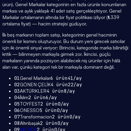
ürün). Genel Markalar kategorinin en fazla ürünle konumlanan
markası ve aylık yaklaşık 41 adet satış gerçekleştiriyor. Genel
Markalar ortalamanın altında bir fiyat politikası izliyor (₺339
ortalama fiyat) — hacim stratejisi güdüyor.
İlk beş markanın toplam satışı, kategorinin genel hacminin
önemli bir kısmını oluşturuyor. Bu durum yeni girecek satıcılar
için iki önemli sinyal veriyor: Birincisi, kategoride marka bilinirliği
kritik — bilinmeyen markayla girmek zor. İkincisi, güçlü
markaların yanında pozisyon alabilecek niş ürünler için hâlâ
alan var, çünkü kategori tek bir markayla dominant değil.
01
Genel Markalar
6
ürün
41
/ay
02
GÖNEN ÇELİK
4
ürün
22
/ay
03
AKTÜRKLER
4
ürün
8
/ay
04
İklim
2
ürün
6
/ay
05
TOYFEST
2
ürün
0
/ay
06
ONESSO
5
ürün
0
/ay
07
Transformacion
2
ürün
0
/ay
08
Altınbaşak
2
ürün
0
/ay
09
WEBER
2
ürün
0
/ay