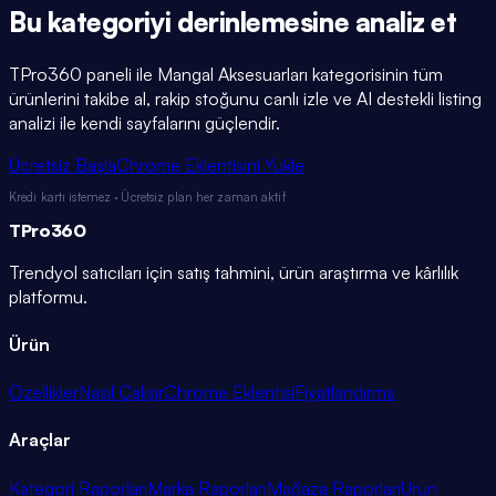
Bu kategoriyi
derinlemesine
analiz et
TPro360 paneli ile
Mangal Aksesuarları
kategorisinin tüm
ürünlerini takibe al, rakip stoğunu canlı izle ve AI destekli listing
analizi ile kendi sayfalarını güçlendir.
Ücretsiz Başla
Chrome Eklentisini Yükle
Kredi kartı istemez · Ücretsiz plan her zaman aktif
TPro
360
Trendyol satıcıları için satış tahmini, ürün araştırma ve kârlılık
platformu.
Ürün
Özellikler
Nasıl Çalışır
Chrome Eklentisi
Fiyatlandırma
Araçlar
Kategori Raporları
Marka Raporları
Mağaza Raporları
Ürün