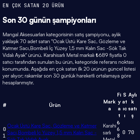
EN ÇOK SATAN 20 ÜRÜN
Son 30 günün
şampiyonları
Mangal Aksesuarları kategorisinin satış şampiyonu, aylık
yaklaşık 70 adet satan "Ocak Üstü Kare Sac, Gözleme ve
Katmer Sacı,Bombeli İç Yüzey 1,5 mm Kalın Sac -Sök Tak
Vidalı Ayak" ürünü. Karahisarlı Metal markalı ₺689 fiyatla 0
satıcı tarafından sunulan bu ürün, kategoride referans noktası
konumunda. Aşağıda en çok satan ilk 20 ürünün güncel listesi
yer alıyor; rakamlar son 30 günlük hareketli ortalamaya göre
hesaplanmıştır.
Fi
S
Aylı
Mark
y
at
k
#
Ürün
a
a
ıc
satı
t
ı
ş
₺
Ocak Üstü Kare Sac, Gözleme ve Katmer
Karahi
0
6
0
70
Sacı,Bombeli İç Yüzey 1,5 mm Kalın Sac -
sarlı
1
8
Sök Tak Vidalı Ayak
Metal