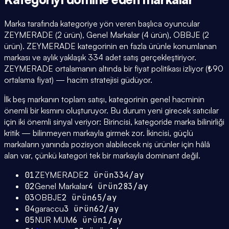
Marka tarafında kategoriye yön veren başlıca oyuncular
ZEYMERADE (2 ürün), Genel Markalar (4 ürün), OBBJE (2
ürün). ZEYMERADE kategorinin en fazla ürünle konumlanan
markası ve aylık yaklaşık 334 adet satış gerçekleştiriyor.
ZEYMERADE ortalamanın altında bir fiyat politikası izliyor (₺90
ortalama fiyat) — hacim stratejisi güdüyor.
İlk beş markanın toplam satışı, kategorinin genel hacminin
önemli bir kısmını oluşturuyor. Bu durum yeni girecek satıcılar
için iki önemli sinyal veriyor: Birincisi, kategoride marka bilinirliği
kritik — bilinmeyen markayla girmek zor. İkincisi, güçlü
markaların yanında pozisyon alabilecek niş ürünler için hâlâ
alan var, çünkü kategori tek bir markayla dominant değil.
01
ZEYMERADE
2
ürün
334
/ay
02
Genel Markalar
4
ürün
283
/ay
03
OBBJE
2
ürün
65
/ay
04
garaccu
3
ürün
62
/ay
05
NUR MUM
6
ürün
1
/ay