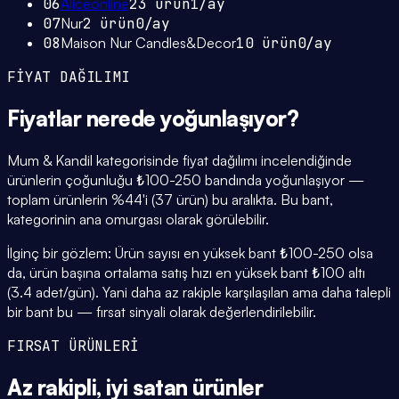
06
Aliceonline
23
ürün
1
/ay
07
Nur
2
ürün
0
/ay
08
Maison Nur Candles&Decor
10
ürün
0
/ay
FİYAT DAĞILIMI
Fiyatlar
nerede yoğunlaşıyor
?
Mum & Kandil kategorisinde fiyat dağılımı incelendiğinde
ürünlerin çoğunluğu ₺100-250 bandında yoğunlaşıyor —
toplam ürünlerin %44'i (37 ürün) bu aralıkta. Bu bant,
kategorinin ana omurgası olarak görülebilir.
İlginç bir gözlem: Ürün sayısı en yüksek bant ₺100-250 olsa
da, ürün başına ortalama satış hızı en yüksek bant ₺100 altı
(3.4 adet/gün). Yani daha az rakiple karşılaşılan ama daha talepli
bir bant bu — fırsat sinyali olarak değerlendirilebilir.
FIRSAT ÜRÜNLERİ
Az rakipli,
iyi satan
ürünler