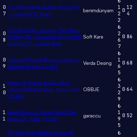
₺
0
3’lü Kahverengi Bubble Mum Seti
1
12
0
benimdünyam
7
2
4
– Dekoratif El Yapımı
2
₺
LED Mum Gaz Lambası Tipi-Retro
0
2
0
86
Vintage Pilli - Dumansız Alev Efektli
Soft Kare
8
6
Dekoratif El Lambası Bakır
7
₺
0
Dekoratif Metalik Beyaz Sedef İnci
1
0
68
Verda Desing
9
6
Şamdan Mumu 3 lü Set
5
₺
Kakao Ve Krema Kokulu Mum,
1
3
0
64
Dekoratif Beton Mum, Yatay Form
OBBJE
0
2
Çift Fitil
9
₺
1
Klasik Kokusuz Bakkal Mum Dilek
1
0
52
garaccu
1
9
Mumu 20 Adet (10 CM)
5
40 Adet Mum Bakkal Mumu (10
₺