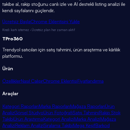
takibe al, rakip stoğunu canlı izle ve AI destekli listing analizi ile
kendi sayfalarını güçlendir.
Ücretsiz Başla
Chrome Eklentisini Yükle
Kredi kartı istemez · Ücretsiz plan her zaman aktif
TPro
360
Trendyol satıcıları için satış tahmini, ürün araştırma ve kârlılık
platformu.
Ürün
Özellikler
Nasıl Çalışır
Chrome Eklentisi
Fiyatlandırma
Araçlar
Kategori Raporları
Marka Raporları
Mağaza Raporları
Ürün
Analiz
Görsel Stüdyo
Ürün Fotoğrafı
Satış Tahmini
Rakip Stok
Takibi
Ürün Araştırma
Kategori Analizi
Marka Analizi
Mağaza
Analizi
Reklam Analizi
Sıralama Takibi
Mega Keşif
Barkod