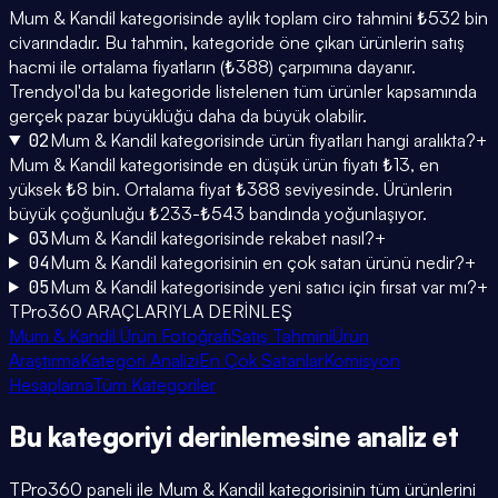
Mum & Kandil kategorisinde aylık toplam ciro tahmini ₺532 bin
civarındadır. Bu tahmin, kategoride öne çıkan ürünlerin satış
hacmi ile ortalama fiyatların (₺388) çarpımına dayanır.
Trendyol'da bu kategoride listelenen tüm ürünler kapsamında
gerçek pazar büyüklüğü daha da büyük olabilir.
02
Mum & Kandil kategorisinde ürün fiyatları hangi aralıkta?
+
Mum & Kandil kategorisinde en düşük ürün fiyatı ₺13, en
yüksek ₺8 bin. Ortalama fiyat ₺388 seviyesinde. Ürünlerin
büyük çoğunluğu ₺233-₺543 bandında yoğunlaşıyor.
03
Mum & Kandil kategorisinde rekabet nasıl?
+
04
Mum & Kandil kategorisinin en çok satan ürünü nedir?
+
05
Mum & Kandil kategorisinde yeni satıcı için fırsat var mı?
+
TPro360 ARAÇLARIYLA DERİNLEŞ
Mum & Kandil Ürün Fotoğrafı
Satış Tahmini
Ürün
Araştırma
Kategori Analizi
En Çok Satanlar
Komisyon
Hesaplama
Tüm Kategoriler
Bu kategoriyi
derinlemesine
analiz et
TPro360 paneli ile
Mum & Kandil
kategorisinin tüm ürünlerini