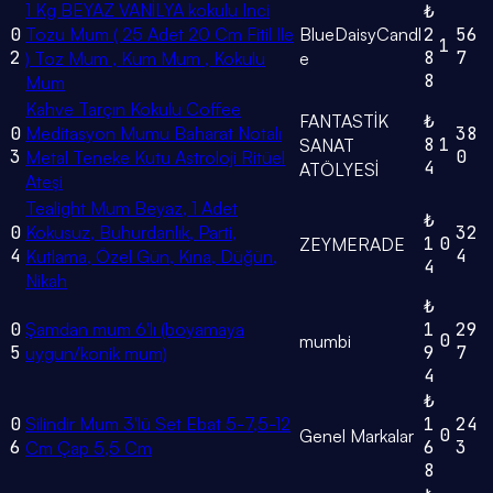
1 Kg BEYAZ VANİLYA kokulu Inci
₺
0
Tozu Mum ( 25 Adet 20 Cm Fitil Ile
BlueDaisyCandl
2
56
1
2
8
7
) Toz Mum , Kum Mum , Kokulu
e
8
Mum
Kahve Tarçın Kokulu Coffee
FANTASTİK
₺
0
Meditasyon Mumu Baharat Notalı
38
8
1
SANAT
3
0
Metal Teneke Kutu Astroloji Ritüel
4
ATÖLYESİ
Ateşi
Tealight Mum Beyaz, 1 Adet
₺
0
Kokusuz, Buhurdanlık, Parti,
32
1
0
ZEYMERADE
4
4
Kutlama, Özel Gün, Kına, Düğün,
4
Nikah
₺
0
Şamdan mum 6'lı (boyamaya
1
29
0
mumbi
5
9
7
uygun/konik mum)
4
₺
0
Silindir Mum 3'lü Set Ebat 5-7,5-12
1
24
0
Genel Markalar
6
6
3
Cm Çap 5,5 Cm
8