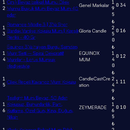
1
Cm ) Beyaz bakkal Mumu Dilek
1
0
34
Genel Markalar
2
9
Mumu Buyuk Mum Beyaz Mum 40
5
adet
₺
Romance Middle 3 | 3'lü Shot
1
2
0
16
Bardak Vanilya Kokulu Mum | Karışık
Gloria Candle
3
5
Renkli - 40 Gr
0
Equinox 3’lü İtalyan Burgu Şamdan
₺
1
Mum Seti – Spiral Dekoratif
EQUINOX
1
0
12
4
4
Mumlar - Lotus Mumluk
MUM
0
Hediyesiyle
₺
1
CandleCastCre
2
1
11
Çilek Reçeli Kavanoz Mum Kokulu
5
4
ation
9
Tealight Mum Beyaz, 50 Adet
₺
1
Kokusuz, Buhurdanlık, Parti,
1
0
10
ZEYMERADE
6
6
Kutlama, Özel Gün, Kına, Düğün,
5
Nikah
₺
1
Klasik Kokusuz Bakkal Mum Dilek
2