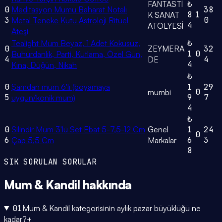
FANTASTİ
₺
0
Meditasyon Mumu Baharat Notalı
38
8
1
K SANAT
3
0
Metal Teneke Kutu Astroloji Ritüel
4
ATÖLYESİ
Ateşi
Tealight Mum Beyaz, 1 Adet Kokusuz,
₺
0
ZEYMERA
32
1
0
Buhurdanlık, Parti, Kutlama, Özel Gün,
4
4
DE
4
Kına, Düğün, Nikah
₺
0
Şamdan mum 6'lı (boyamaya
1
29
0
mumbi
5
9
7
uygun/konik mum)
4
₺
0
Silindir Mum 3'lü Set Ebat 5-7,5-12 Cm
Genel
1
24
0
6
6
3
Çap 5,5 Cm
Markalar
8
SIK SORULAN SORULAR
Mum & Kandil
hakkında
01
Mum & Kandil kategorisinin aylık pazar büyüklüğü ne
kadar?
+