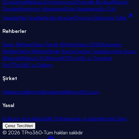
Sorgulama
Mağaza Entegrasyonu
Otomatik Buybox
Müşteri
Soruları
Komisyon Hesaplama
Desi Hesaplama
En Çok
Satanlar
Niş Fırsatlar
Analiz Araçları
Chrome Eklentisini Yükle
Rehberler
Satıcı Rehberi
Satıcı Paneli Rehberi
Satıcı SSS
Muhasebe
Rehberi
Vergi Rehberi
Şirket Kurma
Toptan Tedarik
Jungle Scout
Alternatifi
Helium 10 Alternatifi
TPro360 vs Trendyol
Pro
TPro360 vs Sellerg
Şirket
Hakkımızda
İletişim
Blog
destek@tpro360.com
Yasal
Kullanım Koşulları
Gizlilik Politikası
İptal ve İade
Mesafeli Satış
Çerez Tercihleri
©
2026
TPro360
·
Tüm hakları saklıdır