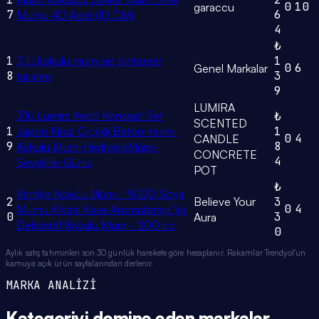
0
10
garaccu
7
6
Mumu 40 Adet (10 CM)
4
₺
1
3 lü kokulu mum set pinterest
1
0
6
Genel Markalar
8
3
tasarım
9
LUMIRA
3'lü Lumira Kedili Konsept Set
₺
SCENTED
1
Japon Kiraz Çiçeği Beton mum-
1
0
4
CANDLE
9
8
Kokulu Mum-HediyelikMum-
CONCRETE
4
Sevgililer Günü
POT
₺
Vanilya Kokulu Mum - %100 Soya
2
Believe Your
3
0
4
Mumu Kristal Kase Aromaterapi Ve
0
3
Aura
Dekoratif Kokulu Mum - 200 cc
0
Aylık satış tahminleri son 30 günlük harekete göre hesaplanır. Rakamlar Trendyol'un
kamuya açık ürün sayfalarından derlenir.
MARKA ANALİZİ
Kategoriyi domine eden
markalar