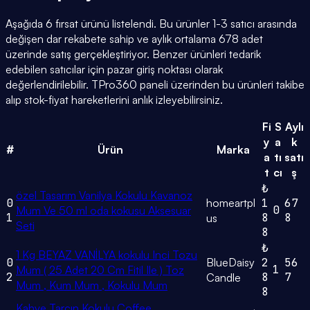
Aşağıda 6 fırsat ürünü listelendi. Bu ürünler 1-3 satıcı arasında
değişen dar rekabete sahip ve aylık ortalama 678 adet
üzerinde satış gerçekleştiriyor. Benzer ürünleri tedarik
edebilen satıcılar için pazar giriş noktası olarak
değerlendirilebilir. TPro360 paneli üzerinden bu ürünleri takibe
alıp stok-fiyat hareketlerini anlık izleyebilirsiniz.
Fi
S
Aylı
y
a
k
#
Ürün
Marka
a
tı
satı
t
cı
ş
₺
özel Tasarım Vanilya Kokulu Kavanoz
0
homeartpl
1
67
0
Mum Ve 50 ml oda kokusu Aksesuar
1
8
8
us
Seti
8
₺
1 Kg BEYAZ VANİLYA kokulu Inci Tozu
0
BlueDaisy
2
56
1
Mum ( 25 Adet 20 Cm Fitil Ile ) Toz
2
8
7
Candle
Mum , Kum Mum , Kokulu Mum
8
Kahve Tarçın Kokulu Coffee