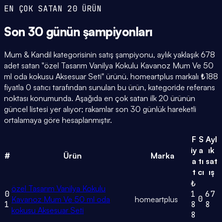
EN ÇOK SATAN 20 ÜRÜN
Son 30 günün
şampiyonları
Mum & Kandil kategorisinin satış şampiyonu, aylık yaklaşık 678
adet satan "özel Tasarım Vanilya Kokulu Kavanoz Mum Ve 50
ml oda kokusu Aksesuar Seti" ürünü. homeartplus markalı ₺188
fiyatla 0 satıcı tarafından sunulan bu ürün, kategoride referans
noktası konumunda. Aşağıda en çok satan ilk 20 ürünün
güncel listesi yer alıyor; rakamlar son 30 günlük hareketli
ortalamaya göre hesaplanmıştır.
F
S
Ayl
iy
a
ık
#
Ürün
Marka
a
tı
sat
t
cı
ış
₺
özel Tasarım Vanilya Kokulu
0
1
67
0
Kavanoz Mum Ve 50 ml oda
homeartplus
1
8
8
kokusu Aksesuar Seti
8