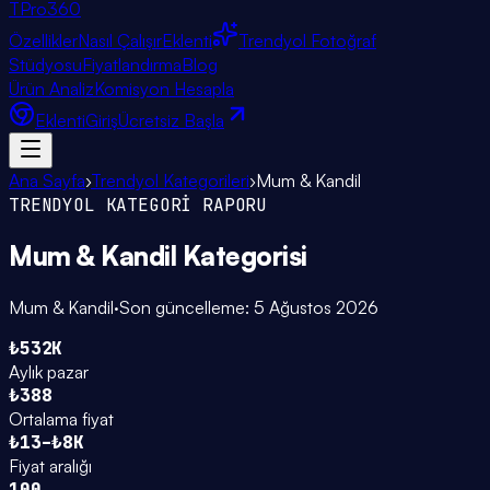
TPro
360
Özellikler
Nasıl Çalışır
Eklenti
Trendyol Fotoğraf
Stüdyosu
Fiyatlandırma
Blog
Ürün Analiz
Komisyon Hesapla
Eklenti
Giriş
Ücretsiz Başla
Ana Sayfa
›
Trendyol Kategorileri
›
Mum & Kandil
TRENDYOL KATEGORİ RAPORU
Mum & Kandil
Kategorisi
Mum & Kandil
·
Son güncelleme:
5 Ağustos 2026
₺532K
Aylık pazar
₺388
Ortalama fiyat
₺13–₺8K
Fiyat aralığı
100