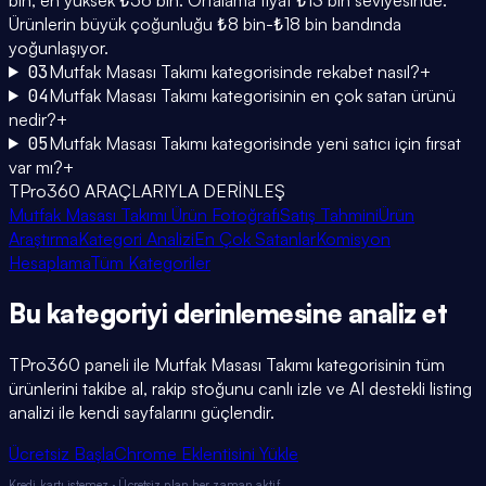
Ürünlerin büyük çoğunluğu ₺8 bin-₺18 bin bandında
yoğunlaşıyor.
03
Mutfak Masası Takımı kategorisinde rekabet nasıl?
+
04
Mutfak Masası Takımı kategorisinin en çok satan ürünü
nedir?
+
05
Mutfak Masası Takımı kategorisinde yeni satıcı için fırsat
var mı?
+
TPro360 ARAÇLARIYLA DERİNLEŞ
Mutfak Masası Takımı Ürün Fotoğrafı
Satış Tahmini
Ürün
Araştırma
Kategori Analizi
En Çok Satanlar
Komisyon
Hesaplama
Tüm Kategoriler
Bu kategoriyi
derinlemesine
analiz et
TPro360 paneli ile
Mutfak Masası Takımı
kategorisinin tüm
ürünlerini takibe al, rakip stoğunu canlı izle ve AI destekli listing
analizi ile kendi sayfalarını güçlendir.
Ücretsiz Başla
Chrome Eklentisini Yükle
Kredi kartı istemez · Ücretsiz plan her zaman aktif