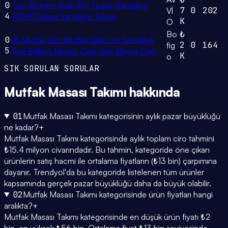
0
Tian Bohem Ayak 4'lü Teddy Sandalye
7
0
202
Vİ
4
90x90 Masa Sandalye Takımı
K
O
Bo
₺
0
2li Mutfak Seti Mutfak Masa ve Sandalye
2
0
164
fig
5
Seti Balkon Masası Cafe Seti Maysa Çam
K
o
SIK SORULAN SORULAR
Mutfak Masası Takımı
hakkında
01
Mutfak Masası Takımı kategorisinin aylık pazar büyüklüğü
ne kadar?
+
Mutfak Masası Takımı kategorisinde aylık toplam ciro tahmini
₺15.4 milyon civarındadır. Bu tahmin, kategoride öne çıkan
ürünlerin satış hacmi ile ortalama fiyatların (₺13 bin) çarpımına
dayanır. Trendyol'da bu kategoride listelenen tüm ürünler
kapsamında gerçek pazar büyüklüğü daha da büyük olabilir.
02
Mutfak Masası Takımı kategorisinde ürün fiyatları hangi
aralıkta?
+
Mutfak Masası Takımı kategorisinde en düşük ürün fiyatı ₺2
bin, en yüksek ₺56 bin. Ortalama fiyat ₺13 bin seviyesinde.