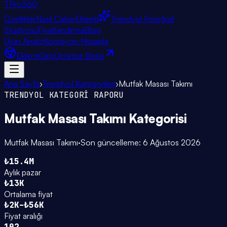
TPro
360
Özellikler
Nasıl Çalışır
Eklenti
Trendyol Fotoğraf
Stüdyosu
Fiyatlandırma
Blog
Ürün Analiz
Komisyon Hesapla
Eklenti
Giriş
Ücretsiz Başla
Ana Sayfa
›
Trendyol Kategorileri
›
Mutfak Masası Takımı
TRENDYOL KATEGORİ RAPORU
Mutfak Masası Takımı
Kategorisi
Mutfak Masası Takımı
·
Son güncelleme:
6 Ağustos 2026
₺15.4M
Aylık pazar
₺13K
Ortalama fiyat
₺2K–₺56K
Fiyat aralığı
102