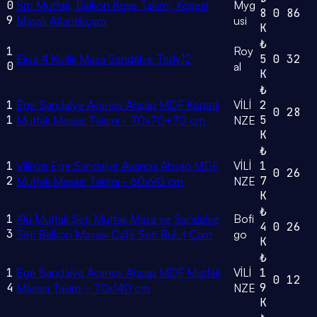
0
Src Mutfak, Balkon Köşe Takımı, Köşesi
Myg
8
0
86
9
Masalı Atlantikçam
usi
K
₺
1
Roy
Elısa 4 Kişilik Masa Sandalye Tedy12
5
0
32
0
al
K
₺
1
Ege Sandalye Avanos Ahşap MDF Kanatlı
VİLİ
2
0
28
1
5
Mutfak Masası Takımı - 70x70+70 cm
NZE
K
₺
1
Vilinze Ege Sandalye Avanos Ahşap MDF
VİLİ
1
0
26
2
7
Mutfak Masası Takımı - 60x90 cm
NZE
K
₺
1
4lü Mutfak Seti Mutfak Masa ve Sandalye
Bofi
4
0
26
3
Seti Balkon Masası Cafe Seti Bulut Çam
go
K
₺
1
Ege Sandalye Avanos Ahşap MDF Mutfak
VİLİ
1
0
12
4
9
Masası Takımı - 70x140 cm
NZE
K