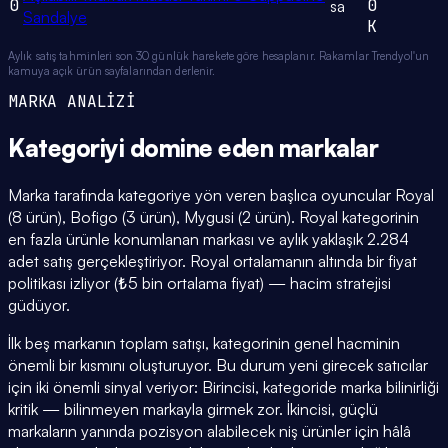
0
0
sa
Sandalye
K
Aylık satış tahminleri son 30 günlük harekete göre hesaplanır. Rakamlar Trendyol'un
kamuya açık ürün sayfalarından derlenir.
MARKA ANALİZİ
Kategoriyi domine eden
markalar
Marka tarafında kategoriye yön veren başlıca oyuncular Royal
(8 ürün), Bofigo (3 ürün), Mygusi (2 ürün). Royal kategorinin
en fazla ürünle konumlanan markası ve aylık yaklaşık 2.284
adet satış gerçekleştiriyor. Royal ortalamanın altında bir fiyat
politikası izliyor (₺5 bin ortalama fiyat) — hacim stratejisi
güdüyor.
İlk beş markanın toplam satışı, kategorinin genel hacminin
önemli bir kısmını oluşturuyor. Bu durum yeni girecek satıcılar
için iki önemli sinyal veriyor: Birincisi, kategoride marka bilinirliği
kritik — bilinmeyen markayla girmek zor. İkincisi, güçlü
markaların yanında pozisyon alabilecek niş ürünler için hâlâ