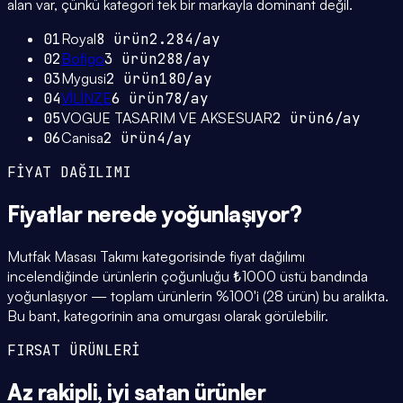
alan var, çünkü kategori tek bir markayla dominant değil.
01
Royal
8
ürün
2.284
/ay
02
Bofigo
3
ürün
288
/ay
03
Mygusi
2
ürün
180
/ay
04
VİLİNZE
6
ürün
78
/ay
05
VOGUE TASARIM VE AKSESUAR
2
ürün
6
/ay
06
Canisa
2
ürün
4
/ay
FİYAT DAĞILIMI
Fiyatlar
nerede yoğunlaşıyor
?
Mutfak Masası Takımı kategorisinde fiyat dağılımı
incelendiğinde ürünlerin çoğunluğu ₺1000 üstü bandında
yoğunlaşıyor — toplam ürünlerin %100'i (28 ürün) bu aralıkta.
Bu bant, kategorinin ana omurgası olarak görülebilir.
FIRSAT ÜRÜNLERİ
Az rakipli,
iyi satan
ürünler