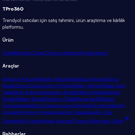
TPro
360
Trendyol satıcıları için satış tahmini, ürün araştırma ve kârlılık
platformu.
Ürün
Özellikler
Nasıl Çalışır
Chrome Eklentisi
Fiyatlandırma
Araçlar
Kategori Raporları
Marka Raporları
Mağaza Raporları
Ürün
Analiz
Görsel Stüdyo
Ürün Fotoğrafı
Satış Tahmini
Rakip Stok
Takibi
Ürün Araştırma
Kategori Analizi
Marka Analizi
Mağaza
Analizi
Reklam Analizi
Sıralama Takibi
Mega Keşif
Barkod
Sorgulama
Mağaza Entegrasyonu
Otomatik Buybox
Müşteri
Soruları
Komisyon Hesaplama
Desi Hesaplama
En Çok
Satanlar
Niş Fırsatlar
Analiz Araçları
Chrome Eklentisini Yükle
Rehberler