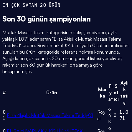
EN ÇOK SATAN 20 ÜRÜN
Son 30 günün
şampiyonları
Mutfak Masası Takımı kategorisinin satış şampiyonu, aylık
yaklaşık 1.071 adet satan "Elısa 4kişilik Mutfak Masası Takımı
Teddy01" ürünü. Royal markalı ₺4 bin fiyatla 0 satıcı tarafından
sunulan bu ürün, kategoride referans noktası konumunda.
Aşağıda en çok satan ilk 20 ürünün güncel listesi yer alıyor;
rakamlar son 30 günlük hareketli ortalamaya göre
hesaplanmıştır.
Aylı
Fi
S
Mar
k
#
Ürün
y
at
ka
satı
at
ıcı
ş
₺
0
Roy
1.0
Elısa 4kişilik Mutfak Masası Takımı Teddy01
4
0
1
71
al
K
₺
0
ELISA YUVARLAK 4 KİŞİLİK MUTFAK
Roy