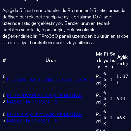
Aşağıda 5 fırsat ürünü listelendi. Bu ürünler 1-3 satıcı arasında
değişen dar rekabete sahip ve aylık ortalama 1.071 adet
üzerinde satış gerçekleştiriyor. Benzer ürünleri tedarik
edebilen satıcılar için pazar giriş noktası olarak
değerlendirilebilir. TPro360 paneli üzerinden bu ürünleri takibe
alıp stok-fiyat hareketlerini anlık izleyebilirsiniz.
Ma
Fi
Sa
Aylık
#
Ürün
rk
ya
tıc
satış
a
t
ı
₺
0
Ro
1.07
Elısa 4kişilik Mutfak Masası Takımı Teddy01
4
0
1
1
yal
K
₺
0
ELISA YUVARLAK 4 KİŞİLİK MUTFAK
Ro
4
0
600
2
MASASI TAKIMI SOFT12
yal
K
₺
0
ELISA 4 KİŞİLİK YUVARLAK MUTFAK
Ro
4
0
468
3
MASASI TAKIMI SOFT18
yal
K
AV
₺