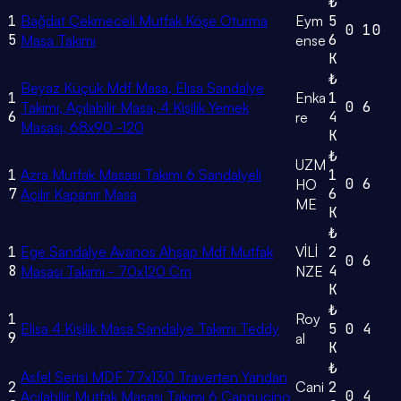
₺
1
Bağdat Çekmeceli Mutfak Köşe Oturma
Eym
5
0
10
5
6
Masa Takımı
ense
K
₺
Beyaz Küçük Mdf Masa, Elisa Sandalye
1
Enka
1
0
6
Takımı, Açılabilir Masa, 4 Kişilik Yemek
6
4
re
Masası, 68x90 -120
K
₺
UZM
1
Azra Mutfak Masası Takımı 6 Sandalyeli
1
0
6
HO
7
6
Açılır Kapanır Masa
ME
K
₺
1
Ege Sandalye Avanos Ahşap Mdf Mutfak
VİLİ
2
0
6
8
4
Masası Takımı - 70x120 Cm
NZE
K
₺
1
Roy
Elisa 4 Kişilik Masa Sandalye Takımı Teddy
5
0
4
9
al
K
₺
Asfel Serisi MDF 77x130 Traverten Yandan
2
Cani
2
0
4
Açılabilir Mutfak Masası Takımı 6 Cappucino