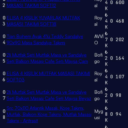
4
0
600
2
MASASI TAKIMI SOFT12
al
K
₺
0
ELISA 4 KİŞİLİK YUVARLAK MUTFAK
Roy
4
0
468
3
MASASI TAKIMI SOFT18
al
K
₺
0
Tian Bohem Ayak 4'lü Teddy Sandalye
AVVİ
7
0
202
4
90x90 Masa Sandalye Takımı
O
K
₺
0
2li Mutfak Seti Mutfak Masa ve Sandalye
Bofi
2
0
164
5
Seti Balkon Masası Cafe Seti Maysa Çam
go
K
₺
0
ELISA 4 KİŞİLİK MUTFAK MASASI TAKIMI
Roy
4
0
107
6
SOFT03
al
K
₺
0
2li Mutfak Seti Mutfak Masa ve Sandalye
Bofi
2
0
98
7
Seti Balkon Masası Cafe Seti Maysa Beyaz
go
K
Src 70x110 Atlantik Masalı, Köşe Takımı,
₺
0
Myg
8
0
94
Mutfak, Balkon Köşe Takımı, Mutfak Masası
8
usi
K
Takımı - Antrasit
₺