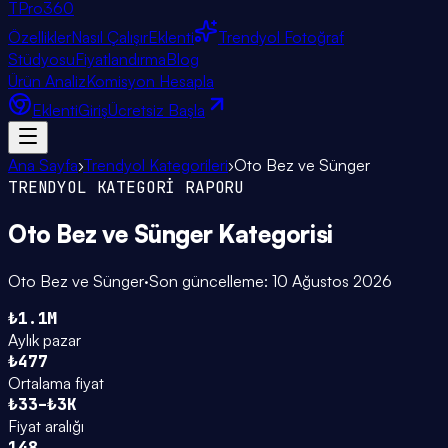
TPro
360
Özellikler
Nasıl Çalışır
Eklenti
Trendyol Fotoğraf
Stüdyosu
Fiyatlandırma
Blog
Ürün Analiz
Komisyon Hesapla
Eklenti
Giriş
Ücretsiz Başla
Ana Sayfa
›
Trendyol Kategorileri
›
Oto Bez ve Sünger
TRENDYOL KATEGORİ RAPORU
Oto Bez ve Sünger
Kategorisi
Oto Bez ve Sünger
·
Son güncelleme:
10 Ağustos 2026
₺1.1M
Aylık pazar
₺477
Ortalama fiyat
₺33–₺3K
Fiyat aralığı
148