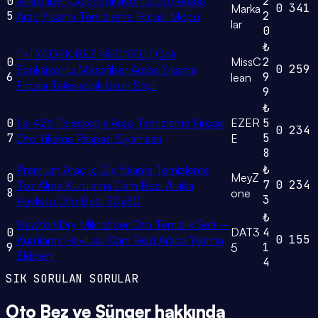
0
Mikrofiber Çok Fonksiyonlu Oto Araba
2
0
341
Marka
5
2
Araç Yıkama Temizleme Fırçası Mopu
lar
0
₺
( +1 YEDEK BEZ HEDİYELİ ) Çok
0
MissC
2
0
259
Fonksiyonlu Mikrofiber Araba Yıkama
6
9
lean
Fırçası Teleskopik Uzun Saplı
9
₺
0
Ls-426 Teleskopik Araç Temizleme Fırçası
EZER
5
0
234
7
5
Oto Yıkama Paspası Siyah,sarı
E
8
Premium Araç İç Dış Yıkama Temizleme
₺
0
MeyZ
7
0
234
Toz Alma Kurulama Cam Bezi Araba
8
one
3
Havlusu Oto Bezi 30x30
₺
NewYorkDry Mikrofiber Oto Temizlik Seti –
0
DAT3
4
0
155
Kurulama Havlusu Cam Bezi Araba Yıkama
9
1
5
Eldiveni
4
SIK SORULAN SORULAR
Oto Bez ve Sünger
hakkında