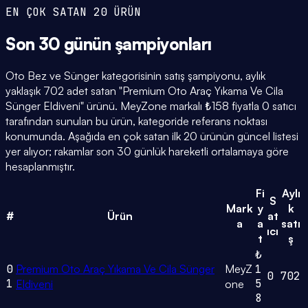
EN ÇOK SATAN 20 ÜRÜN
Son 30 günün
şampiyonları
Oto Bez ve Sünger kategorisinin satış şampiyonu, aylık
yaklaşık 702 adet satan "Premium Oto Araç Yıkama Ve Cila
Sünger Eldiveni" ürünü. MeyZone markalı ₺158 fiyatla 0 satıcı
tarafından sunulan bu ürün, kategoride referans noktası
konumunda. Aşağıda en çok satan ilk 20 ürünün güncel listesi
yer alıyor; rakamlar son 30 günlük hareketli ortalamaya göre
hesaplanmıştır.
Fi
Aylı
S
Mark
y
k
#
Ürün
at
a
a
satı
ıcı
t
ş
₺
0
Premium Oto Araç Yıkama Ve Cila Sünger
MeyZ
1
0
702
1
5
Eldiveni
one
8