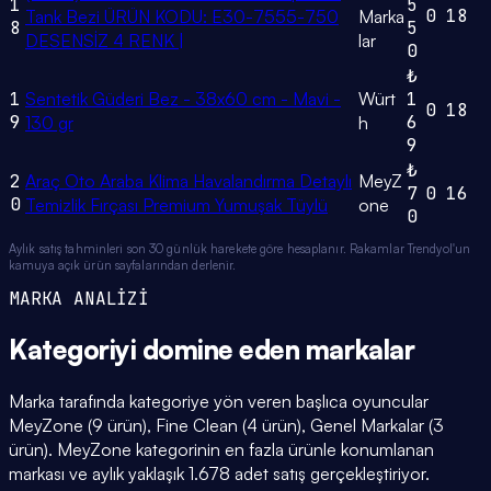
1
5
0
18
Tank Bezi ÜRÜN KODU: E30-7555-750
Marka
8
5
DESENSİZ 4 RENK |
lar
0
₺
1
Sentetik Güderi Bez - 38x60 cm - Mavi -
Würt
1
0
18
9
6
130 gr
h
9
₺
2
Araç Oto Araba Klima Havalandırma Detaylı
MeyZ
7
0
16
0
Temizlik Fırçası Premium Yumuşak Tüylü
one
0
Aylık satış tahminleri son 30 günlük harekete göre hesaplanır. Rakamlar Trendyol'un
kamuya açık ürün sayfalarından derlenir.
MARKA ANALİZİ
Kategoriyi domine eden
markalar
Marka tarafında kategoriye yön veren başlıca oyuncular
MeyZone (9 ürün), Fine Clean (4 ürün), Genel Markalar (3
ürün). MeyZone kategorinin en fazla ürünle konumlanan
markası ve aylık yaklaşık 1.678 adet satış gerçekleştiriyor.