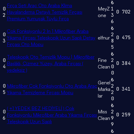
₺
Fırça Seti Araç Oto Araba Klima
0
MeyZ
1
0
702
Havalandırma Detaylı Temizlik Fırçası
2
3
one
Premium Yumuşak Tüylü Fırça
6
₺
Çok Fonksiyonlu 2 In 1 Mikrofiber Araba
0
2
0
475
Yıkama Fırçası Teleskopik Uzun Saplı Detay
elfnur
3
8
Fırçası Oto Mopu
5
₺
Teleskopik Oto Temizlik Mopu | Mikrofiber
0
Fine
2
0
384
Başlıklı, Çizmez Yüzey, Araba Fırçası (
4
0
Clean
yedeksiz )
0
₺
Genel
0
Mikrofiber Çok Fonksiyonlu Oto Araba Araç
2
0
341
Marka
5
2
Yıkama Temizleme Fırçası Mopu
lar
0
₺
( +1 YEDEK BEZ HEDİYELİ ) Çok
0
Miss
2
0
259
Fonksiyonlu Mikrofiber Araba Yıkama Fırçası
6
9
Clean
Teleskopik Uzun Saplı
9
₺