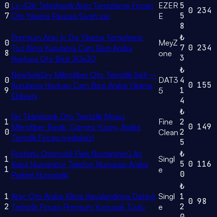
0
Ls-426 Teleskopik Araç Temizleme Fırçası
EZER
5
0
234
7
5
Oto Yıkama Paspası Siyah,sarı
E
8
Premium Araç İç Dış Yıkama Temizleme
₺
0
MeyZ
7
0
234
Toz Alma Kurulama Cam Bezi Araba
8
one
3
Havlusu Oto Bezi 30x30
₺
NewYorkDry Mikrofiber Oto Temizlik Seti –
0
DAT3
4
0
155
Kurulama Havlusu Cam Bezi Araba Yıkama
9
1
5
Eldiveni
4
₺
Gri Teleskopik Oto Temizlik Mopu
1
Fine
2
0
149
Mikrofiber Başlık, Çizmez Yüzey, Araba
0
2
Clean
Temzlik Fırçası (yedeksiz)
5
Fosforlu Otomobil Park Numaratörü Aç
₺
1
Singl
5
0
116
Kapa Numaratör Telefon Numarası Araba
1
e
0
Parktel Numaralık
₺
1
Araç Oto Araba Klima Havalandırma Detaylı
Singl
1
0
98
2
2
Temizlik Fırçası Premium Yumuşak Tüylü
e
0