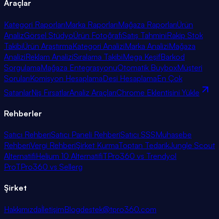
Araçlar
Kategori Raporları
Marka Raporları
Mağaza Raporları
Ürün
Analiz
Görsel Stüdyo
Ürün Fotoğrafı
Satış Tahmini
Rakip Stok
Takibi
Ürün Araştırma
Kategori Analizi
Marka Analizi
Mağaza
Analizi
Reklam Analizi
Sıralama Takibi
Mega Keşif
Barkod
Sorgulama
Mağaza Entegrasyonu
Otomatik Buybox
Müşteri
Soruları
Komisyon Hesaplama
Desi Hesaplama
En Çok
Satanlar
Niş Fırsatlar
Analiz Araçları
Chrome Eklentisini Yükle
Rehberler
Satıcı Rehberi
Satıcı Paneli Rehberi
Satıcı SSS
Muhasebe
Rehberi
Vergi Rehberi
Şirket Kurma
Toptan Tedarik
Jungle Scout
Alternatifi
Helium 10 Alternatifi
TPro360 vs Trendyol
Pro
TPro360 vs Sellerg
Şirket
Hakkımızda
İletişim
Blog
destek@tpro360.com