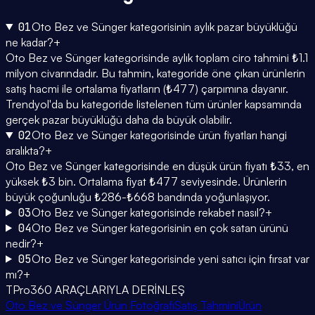
01
Oto Bez ve Sünger kategorisinin aylık pazar büyüklüğü
ne kadar?
+
Oto Bez ve Sünger kategorisinde aylık toplam ciro tahmini ₺1.1
milyon civarındadır. Bu tahmin, kategoride öne çıkan ürünlerin
satış hacmi ile ortalama fiyatların (₺477) çarpımına dayanır.
Trendyol'da bu kategoride listelenen tüm ürünler kapsamında
gerçek pazar büyüklüğü daha da büyük olabilir.
02
Oto Bez ve Sünger kategorisinde ürün fiyatları hangi
aralıkta?
+
Oto Bez ve Sünger kategorisinde en düşük ürün fiyatı ₺33, en
yüksek ₺3 bin. Ortalama fiyat ₺477 seviyesinde. Ürünlerin
büyük çoğunluğu ₺286-₺668 bandında yoğunlaşıyor.
03
Oto Bez ve Sünger kategorisinde rekabet nasıl?
+
04
Oto Bez ve Sünger kategorisinin en çok satan ürünü
nedir?
+
05
Oto Bez ve Sünger kategorisinde yeni satıcı için fırsat var
mı?
+
TPro360 ARAÇLARIYLA DERİNLEŞ
Oto Bez ve Sünger Ürün Fotoğrafı
Satış Tahmini
Ürün