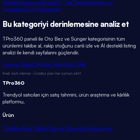
Araştırma
Kategori Analizi
En Çok Satanlar
Komisyon
Hesaplama
Tüm Kategoriler
Bu kategoriyi
derinlemesine
analiz et
TPro360 paneli ile
Oto Bez ve Sünger
kategorisinin tüm
ürünlerini takibe al, rakip stoğunu canlı izle ve AI destekli listing
analizi ile kendi sayfalarını güçlendir.
Ücretsiz Başla
Chrome Eklentisini Yükle
Kredi kartı istemez · Ücretsiz plan her zaman aktif
TPro
360
Trendyol satıcıları için satış tahmini, ürün araştırma ve kârlılık
platformu.
Ürün
Özellikler
Nasıl Çalışır
Chrome Eklentisi
Fiyatlandırma