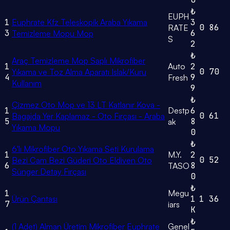
₺
EUPH
1
Euphrate Kfz Teleskopik Araba Yıkama
3
0
86
RATE
3
6
Temizleme Mopu Mop
S
2
₺
Araç Temizleme Mop Saplı Mikrofiber
1
Auto
2
0
70
Yıkama ve Toz Alma Aparatı Islak/Kuru
4
9
Fresh
Kullanım
9
₺
Çizmez Oto Mop ve 13 LT Katlanır Kova -
1
Destp
6
0
61
Bagajda Yer Kaplamaz - Oto Fırçası - Araba
5
8
ak
Yıkama Mopu
0
₺
6'lı Mikrofiber Oto Yıkama Seti Kurulama
1
M.Y.
2
0
52
Bezi Cam Bezi Güderi Oto Eldiven Oto
6
8
TASO
Sünger Detay Fırçası
0
₺
1
Megu
Ürün Çantası
1
1
36
7
iars
K
₺
(1 Adet) Alman Üretim Mikrofiber Euphrate
Genel