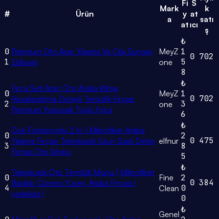
Fi
S
Mark
k
#
Ürün
y
at
a
satı
at
ıcı
ş
₺
0
Premium Oto Araç Yıkama Ve Cila Sünger
MeyZ
1
0
702
1
5
Eldiveni
one
8
₺
Fırça Seti Araç Oto Araba Klima
0
MeyZ
1
0
702
Havalandırma Detaylı Temizlik Fırçası
2
3
one
Premium Yumuşak Tüylü Fırça
6
₺
Çok Fonksiyonlu 2 In 1 Mikrofiber Araba
0
2
0
475
Yıkama Fırçası Teleskopik Uzun Saplı Detay
elfnur
3
8
Fırçası Oto Mopu
5
₺
Teleskopik Oto Temizlik Mopu | Mikrofiber
0
Fine
2
0
384
Başlıklı, Çizmez Yüzey, Araba Fırçası (
4
0
Clean
yedeksiz )
0
₺
Genel