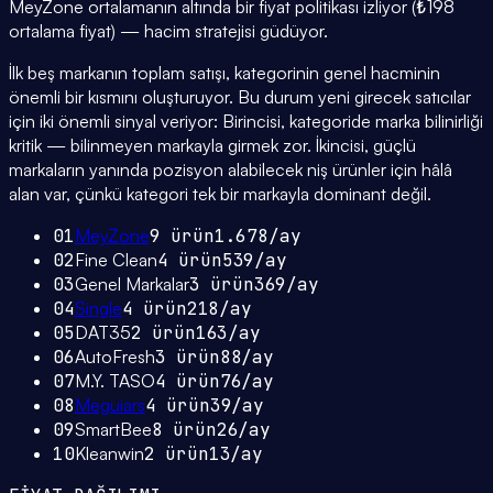
MeyZone ortalamanın altında bir fiyat politikası izliyor (₺198
ortalama fiyat) — hacim stratejisi güdüyor.
İlk beş markanın toplam satışı, kategorinin genel hacminin
önemli bir kısmını oluşturuyor. Bu durum yeni girecek satıcılar
için iki önemli sinyal veriyor: Birincisi, kategoride marka bilinirliği
kritik — bilinmeyen markayla girmek zor. İkincisi, güçlü
markaların yanında pozisyon alabilecek niş ürünler için hâlâ
alan var, çünkü kategori tek bir markayla dominant değil.
01
MeyZone
9
ürün
1.678
/ay
02
Fine Clean
4
ürün
539
/ay
03
Genel Markalar
3
ürün
369
/ay
04
Single
4
ürün
218
/ay
05
DAT35
2
ürün
163
/ay
06
AutoFresh
3
ürün
88
/ay
07
M.Y. TASO
4
ürün
76
/ay
08
Meguiars
4
ürün
39
/ay
09
SmartBee
8
ürün
26
/ay
10
Kleanwin
2
ürün
13
/ay