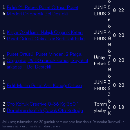
₺
1
Fırfırlı 2'li Bebek Puset Örtüsü Puset
JUNİP
5
0
22
6
2
Minderi Ortopedik Bel Destekli
ERUS
6
₺
1
Kişiye Özel İsimli Nakışlı Organik Keten
JUNİP
4
0
20
7
0
Puset Örtüsü Oeko-Tex Sertifikalı Fırfırlı
ERUS
0
₺
Puset Örtüsü, Puset Minderi, 2 Parça,
1
Umay
7
0
20
Örgü pike, %100 pamuk kumaş, Seyahat
8
5
bebek
arkadaşı - Bel Destekli
0
₺
1
JUNİP
3
0
20
Fırfılı Müslin Puset Ana Kucağı Örtüsü
9
8
ERUS
3
₺
2
Oto Koltuk Creative 0-36 Kg 360 °
Tomm
6
0
18
0
Dönebilen Isofix'li Çocuk Oto Koltuğu
ybaby
K
Aylık satış tahminleri son 30 günlük harekete göre hesaplanır. Rakamlar Trendyol'un
kamuya açık ürün sayfalarından derlenir.