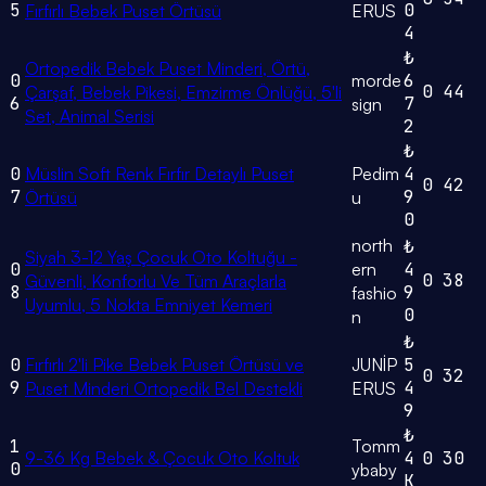
5
0
Fırfırlı Bebek Puset Örtüsü
ERUS
4
₺
Ortopedik Bebek Puset Minderi, Örtü,
0
morde
6
0
44
Çarşaf, Bebek Pikesi, Emzirme Önlüğü, 5'li
6
7
sign
Set, Animal Serisi
2
₺
0
Müslin Soft Renk Fırfır Detaylı Puset
Pedim
4
0
42
7
9
Örtüsü
u
0
north
₺
Siyah 3-12 Yaş Çocuk Oto Koltuğu -
0
ern
4
0
38
Güvenli, Konforlu Ve Tüm Araçlarla
8
9
fashio
Uyumlu, 5 Nokta Emniyet Kemeri
0
n
₺
0
Fırfırlı 2'li Pike Bebek Puset Örtüsü ve
JUNİP
5
0
32
9
4
Puset Minderi Ortopedik Bel Destekli
ERUS
9
₺
1
Tomm
9-36 Kg Bebek & Çocuk Oto Koltuk
4
0
30
0
ybaby
K