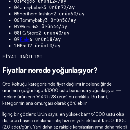
03
Prego
3
ürün
124
/ay
04
Umaybebek
3
ürün
72
/ay
05
northern fashion
2
ürün
60
/ay
06
Tommybaby
3
ürün
56
/ay
07
Wenaris
2
ürün
44
/ay
08
FG Store
2
ürün
40
/ay
09
Elele
6
ürün
18
/ay
10
Kraft
2
ürün
10
/ay
FİYAT DAĞILIMI
Fiyatlar
nerede yoğunlaşıyor
?
Oto Koltuğu kategorisinde fiyat dağılımı incelendiğinde
ürünlerin çoğunluğu ₺1000 üstü bandında yoğunlaşıyor —
toplam ürünlerin %49'i (28 ürün) bu aralıkta. Bu bant,
kategorinin ana omurgası olarak görülebilir.
İlginç bir gözlem: Ürün sayısı en yüksek bant ₺1000 üstü olsa
da, ürün başına ortalama satış hızı en yüksek bant ₺500-1000
(2.0 adet/gün). Yani daha az rakiple karşılaşılan ama daha talepli