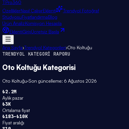
TPro
360
Özellikler
Nasıl Çalışır
Eklenti
Trendyol Fotoğraf
Stüdyosu
Fiyatlandırma
Blog
Ürün Analiz
Komisyon Hesapla
Eklenti
Giriş
Ücretsiz Başla
Ana Sayfa
›
Trendyol Kategorileri
›
Oto Koltuğu
TRENDYOL KATEGORİ RAPORU
Oto Koltuğu
Kategorisi
Oto Koltuğu
·
Son güncelleme:
6 Ağustos 2026
₺2.2M
Aylık pazar
₺3K
Ortalama fiyat
₺183–₺10K
Fiyat aralığı
%19