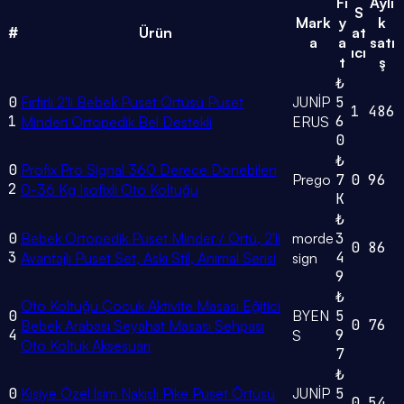
Fi
Aylı
S
Mark
y
k
#
Ürün
at
a
a
satı
ıcı
t
ş
₺
0
Fırfırlı 2'li Bebek Puset Örtüsü Puset
JUNİP
5
1
486
1
6
Minderi Ortopedik Bel Destekli
ERUS
0
₺
0
Profix Pro Signal 360 Derece Dönebilen
Prego
7
0
96
2
0-36 Kg Isofixli Oto Koltuğu
K
₺
0
Bebek Ortopedik Puset Minder / Örtü, 2'li
morde
3
0
86
3
4
Avantajlı Puset Set, Askı Stil, Animal Serisi
sign
9
₺
Oto Koltuğu Çocuk Aktivite Masası Eğitici
0
BYEN
5
0
76
Bebek Arabası Seyahat Masası Sehpası
4
9
S
Oto Koltuk Aksesuarı
7
₺
0
Kişiye Özel İsim Nakışlı Pike Puset Örtüsü
JUNİP
5
0
54