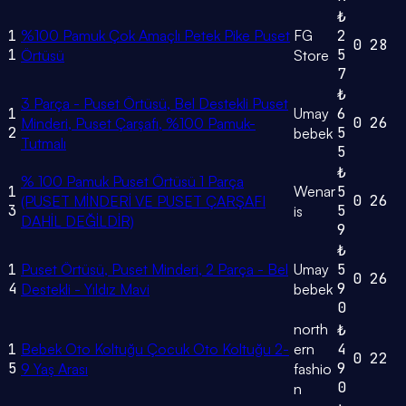
₺
1
%100 Pamuk Çok Amaçlı Petek Pike Puset
FG
2
0
28
1
5
Örtüsü
Store
7
₺
3 Parça - Puset Örtüsü, Bel Destekli Puset
1
Umay
6
0
26
Minderi, Puset Çarşafı, %100 Pamuk-
2
5
bebek
Tutmalı
5
₺
% 100 Pamuk Puset Örtüsü 1 Parça
1
Wenar
5
0
26
(PUSET MİNDERİ VE PUSET ÇARŞAFI
3
5
is
DAHİL DEĞİLDİR)
9
₺
1
Puset Örtüsü, Puset Minderi, 2 Parça - Bel
Umay
5
0
26
4
9
Destekli - Yıldız Mavi
bebek
0
north
₺
1
Bebek Oto Koltuğu Çocuk Oto Koltuğu 2-
ern
4
0
22
5
9
9 Yaş Arası
fashio
0
n