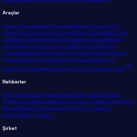
Araçlar
Kategori Raporları
Marka Raporları
Mağaza Raporları
Ürün
Analiz
Görsel Stüdyo
Ürün Fotoğrafı
Satış Tahmini
Rakip Stok
Takibi
Ürün Araştırma
Kategori Analizi
Marka Analizi
Mağaza
Analizi
Reklam Analizi
Sıralama Takibi
Mega Keşif
Barkod
Sorgulama
Mağaza Entegrasyonu
Otomatik Buybox
Müşteri
Soruları
Komisyon Hesaplama
Desi Hesaplama
En Çok
Satanlar
Niş Fırsatlar
Analiz Araçları
Chrome Eklentisini Yükle
Rehberler
Satıcı Rehberi
Satıcı Paneli Rehberi
Satıcı SSS
Muhasebe
Rehberi
Vergi Rehberi
Şirket Kurma
Toptan Tedarik
Jungle Scout
Alternatifi
Helium 10 Alternatifi
TPro360 vs Trendyol
Pro
TPro360 vs Sellerg
Şirket