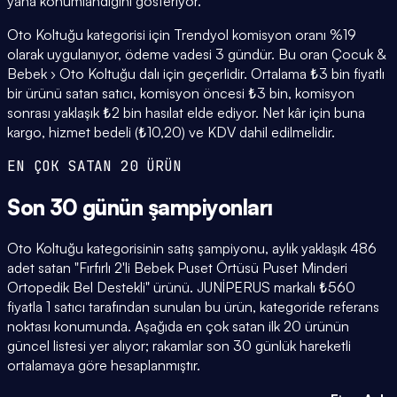
yana konumlandığını gösteriyor.
Oto Koltuğu kategorisi için Trendyol komisyon oranı %19
olarak uygulanıyor, ödeme vadesi 3 gündür. Bu oran Çocuk &
Bebek › Oto Koltuğu dalı için geçerlidir. Ortalama ₺3 bin fiyatlı
bir ürünü satan satıcı, komisyon öncesi ₺3 bin, komisyon
sonrası yaklaşık ₺2 bin hasılat elde ediyor. Net kâr için buna
kargo, hizmet bedeli (₺10,20) ve KDV dahil edilmelidir.
EN ÇOK SATAN 20 ÜRÜN
Son 30 günün
şampiyonları
Oto Koltuğu kategorisinin satış şampiyonu, aylık yaklaşık 486
adet satan "Fırfırlı 2'li Bebek Puset Örtüsü Puset Minderi
Ortopedik Bel Destekli" ürünü. JUNİPERUS markalı ₺560
fiyatla 1 satıcı tarafından sunulan bu ürün, kategoride referans
noktası konumunda. Aşağıda en çok satan ilk 20 ürünün
güncel listesi yer alıyor; rakamlar son 30 günlük hareketli
ortalamaya göre hesaplanmıştır.