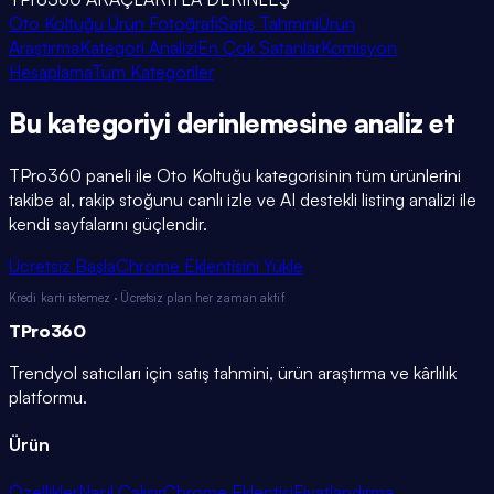
Oto Koltuğu Ürün Fotoğrafı
Satış Tahmini
Ürün
Araştırma
Kategori Analizi
En Çok Satanlar
Komisyon
Hesaplama
Tüm Kategoriler
Bu kategoriyi
derinlemesine
analiz et
TPro360 paneli ile
Oto Koltuğu
kategorisinin tüm ürünlerini
takibe al, rakip stoğunu canlı izle ve AI destekli listing analizi ile
kendi sayfalarını güçlendir.
Ücretsiz Başla
Chrome Eklentisini Yükle
Kredi kartı istemez · Ücretsiz plan her zaman aktif
TPro
360
Trendyol satıcıları için satış tahmini, ürün araştırma ve kârlılık
platformu.
Ürün
Özellikler
Nasıl Çalışır
Chrome Eklentisi
Fiyatlandırma