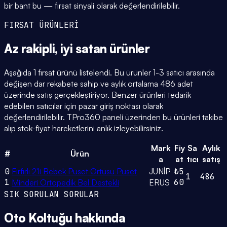
bir bant bu — fırsat sinyali olarak değerlendirilebilir.
FIRSAT ÜRÜNLERİ
Az rakipli,
iyi satan
ürünler
Aşağıda 1 fırsat ürünü listelendi. Bu ürünler 1-3 satıcı arasında
değişen dar rekabete sahip ve aylık ortalama 486 adet
üzerinde satış gerçekleştiriyor. Benzer ürünleri tedarik
edebilen satıcılar için pazar giriş noktası olarak
değerlendirilebilir. TPro360 paneli üzerinden bu ürünleri takibe
alıp stok-fiyat hareketlerini anlık izleyebilirsiniz.
Mark
Fiy
Sa
Aylık
#
Ürün
a
at
tıcı
satış
0
Fırfırlı 2'li Bebek Puset Örtüsü Puset
JUNİP
₺5
1
486
1
60
Minderi Ortopedik Bel Destekli
ERUS
SIK SORULAN SORULAR
Oto Koltuğu
hakkında