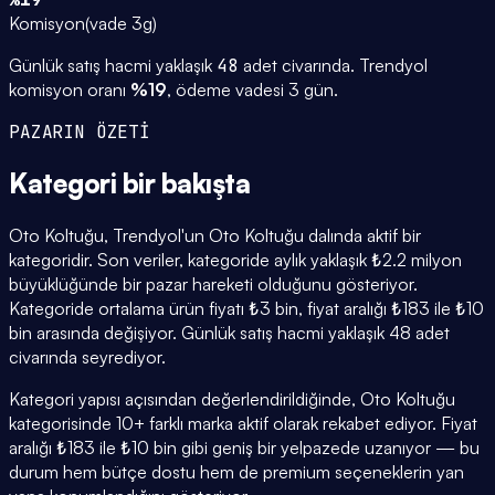
Komisyon
(
vade 3g
)
Günlük satış hacmi yaklaşık
48
adet civarında.
Trendyol
komisyon oranı
%
19
, ödeme vadesi
3
gün.
PAZARIN ÖZETİ
Kategori
bir bakışta
Oto Koltuğu, Trendyol'un Oto Koltuğu dalında aktif bir
kategoridir. Son veriler, kategoride aylık yaklaşık ₺2.2 milyon
büyüklüğünde bir pazar hareketi olduğunu gösteriyor.
Kategoride ortalama ürün fiyatı ₺3 bin, fiyat aralığı ₺183 ile ₺10
bin arasında değişiyor. Günlük satış hacmi yaklaşık 48 adet
civarında seyrediyor.
Kategori yapısı açısından değerlendirildiğinde, Oto Koltuğu
kategorisinde 10+ farklı marka aktif olarak rekabet ediyor. Fiyat
aralığı ₺183 ile ₺10 bin gibi geniş bir yelpazede uzanıyor — bu
durum hem bütçe dostu hem de premium seçeneklerin yan