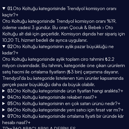
01
Oto Koltuğu kategorisinde Trendyol komisyon oranı
kaçtır?
+
Oto Koltuğu kategorisinde Trendyol komisyon oranı %19,
ödeme vadesi 3 gündür. Bu oran Çocuk & Bebek › Oto
Koltuğu alt dalı için geçerlidir. Komisyon dışında her sipariş için
10,20 TL hizmet bedeli de ayrıca uygulanır.
02
Oto Koltuğu kategorisinin aylık pazar büyüklüğü ne
kadar?
+
Oto Koltuğu kategorisinde aylık toplam ciro tahmini ₺2.2
milyon civarındadır. Bu tahmin, kategoride öne çıkan ürünlerin
satış hacmi ile ortalama fiyatların (₺3 bin) çarpımına dayanır.
Trendyol'da bu kategoride listelenen tüm ürünler kapsamında
gerçek pazar büyüklüğü daha da büyük olabilir.
03
Oto Koltuğu kategorisinde ürün fiyatları hangi aralıkta?
+
04
Oto Koltuğu kategorisinde rekabet nasıl?
+
05
Oto Koltuğu kategorisinin en çok satan ürünü nedir?
+
06
Oto Koltuğu kategorisinde yeni satıcı için fırsat var mı?
+
07
Oto Koltuğu kategorisinde ortalama fiyatlı bir üründe kâr
hesabı nasıl?
+
TPro360 ARAÇLARIYLA DERİNLEŞ