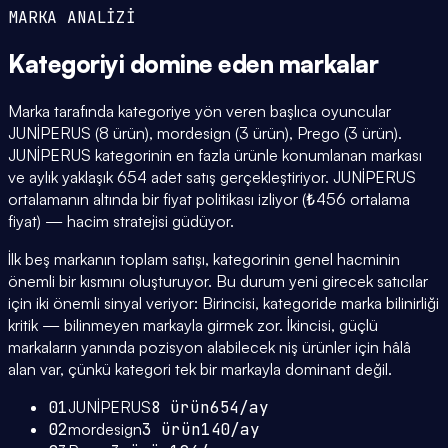
MARKA ANALİZİ
Kategoriyi domine eden
markalar
Marka tarafında kategoriye yön veren başlıca oyuncular
JUNİPERUS (8 ürün), mordesign (3 ürün), Prego (3 ürün).
JUNİPERUS kategorinin en fazla ürünle konumlanan markası
ve aylık yaklaşık 654 adet satış gerçekleştiriyor. JUNİPERUS
ortalamanın altında bir fiyat politikası izliyor (₺456 ortalama
fiyat) — hacim stratejisi güdüyor.
İlk beş markanın toplam satışı, kategorinin genel hacminin
önemli bir kısmını oluşturuyor. Bu durum yeni girecek satıcılar
için iki önemli sinyal veriyor: Birincisi, kategoride marka bilinirliği
kritik — bilinmeyen markayla girmek zor. İkincisi, güçlü
markaların yanında pozisyon alabilecek niş ürünler için hâlâ
alan var, çünkü kategori tek bir markayla dominant değil.
01
JUNİPERUS
8
ürün
654
/ay
02
mordesign
3
ürün
140
/ay