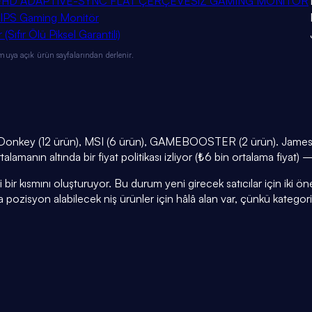
S FHD ADAPTIVE-SYNC FLAT ÇERÇEVESİZ GAMING MONİTÖR
 IPS Gaming Monitör
fır Ölü Piksel Garantili)
muya açık ürün sayfalarından derlenir.
s Donkey (12 ürün), MSI (6 ürün), GAMEBOOSTER (2 ürün). James
lamanın altında bir fiyat politikası izliyor (₺6 bin ortalama fiyat) 
r kısmını oluşturuyor. Bu durum yeni girecek satıcılar için iki öneml
a pozisyon alabilecek niş ürünler için hâlâ alan var, çünkü kategor