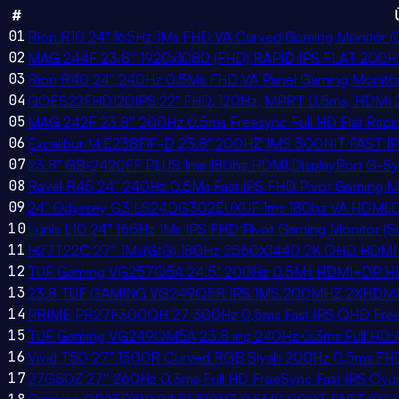
#
01
Rion R10 24" 165Hz 1Ms FHD VA Curved Gaming Monitör (Öl
02
MAG 244F 23.8″ 1920x1080 (FHD) RAPID IPS FLAT 200H
03
Rion R40 24'' 240Hz 0.5Ms FHD VA Panel Gaming Monitör (Sı
04
GOES22FHD120IPS 22" FHD, 120Hz, MPRT 0.5ms, HDMI 2.1, 
05
MAG 242F 23.8″ 200Hz 0.5ms Freesync Full HD Flat Rapi
06
Excalibur M.E238FIF-D 23.8" 200HZ 1MS 300NIT FAS
07
23.8" GB-2420FF PLUS 1ms 180hz HDMI,DisplayPort G-Sy
08
Ravel R45 24'' 240Hz 0.5Ms Fast IPS FHD Pivot Gaming M
09
24” Odyssey G3 LS24DG302EUXUF 1ms 180hz VA HDMI,Dis
10
Lunis L10 24'' 165Hz 1Ms IPS FHD Pivot Gaming Monitör (Sıfır
11
H27T22C 27″ 1Ms(GtG) 180Hz 2560X1440 2K QHD HDMI Dis
12
TUF Gaming VG257Q5A 24.5" 200Hz 0.5Ms HDMI+DP HDR
13
23.8 TUF GAMING VG249Q5R IPS 1MS 200MHZ 2XHDMI
14
PRIME PR27F300QH 27 300Hz 0,5ms Fast IPS QHD Frees
15
TUF Gaming VG249QM5A 23.8 inç 240Hz 0.3ms Full HD Ad
16
Vivid T50 27" 1500R Curved RGB Siyah 200Hz 0.5ms FHD 
17
27G50Z 27″ 260Hz 0.3ms Full HD FreeSync Fast IPS Oyu