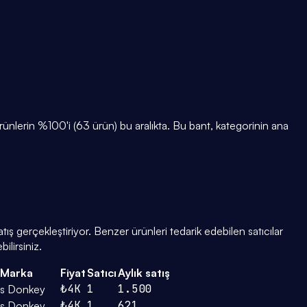
lerin %100'i (63 ürün) bu aralıkta. Bu bant, kategorinin ana
ış gerçekleştiriyor. Benzer ürünleri tedarik edebilen satıcılar
ilirsiniz.
Marka
Fiyat
Satıcı
Aylık satış
₺4K
1
1.500
s Donkey
₺4K
1
621
s Donkey