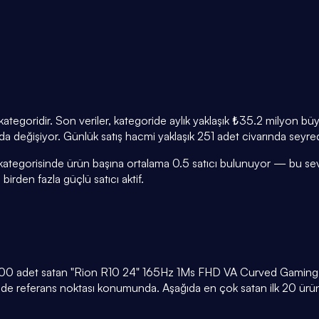
tegoridir. Son veriler, kategoride aylık yaklaşık ₺35.2 milyon b
ında değişiyor. Günlük satış hacmi yaklaşık 251 adet civarında seyre
ategorisinde ürün başına ortalama 0.5 satıcı bulunuyor — bu sevi
irden fazla güçlü satıcı aktif.
 1.500 adet satan "Rion R10 24" 165Hz 1Ms FHD VA Curved Gamin
oride referans noktası konumunda. Aşağıda en çok satan ilk 20 ürün