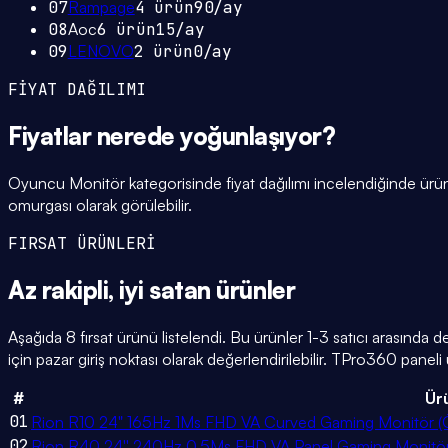
07
Rampage
4
ürün
90
/ay
08
Aoc
6
ürün
15
/ay
09
LENOVO
2
ürün
0
/ay
FİYAT DAĞILIMI
Fiyatlar
nerede yoğunlaşıyor
?
Oyuncu Monitör kategorisinde fiyat dağılımı incelendiğinde ürü
omurgası olarak görülebilir.
FIRSAT ÜRÜNLERİ
Az rakipli,
iyi satan
ürünler
Aşağıda 8 fırsat ürünü listelendi. Bu ürünler 1-3 satıcı arasında 
için pazar giriş noktası olarak değerlendirilebilir. TPro360 paneli ü
#
Ür
01
Rion R10 24" 165Hz 1Ms FHD VA Curved Gaming Monitör (Öl
02
Rion R40 24'' 240Hz 0.5Ms FHD VA Panel Gaming Monitör (Sı