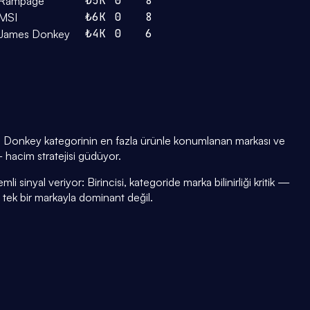
₺5K
0
8
Rampage
₺6K
0
8
MSI
₺4K
0
6
James Donkey
 Donkey kategorinin en fazla ürünle konumlanan markası ve
— hacim stratejisi güdüyor.
i sinyal veriyor: Birincisi, kategoride marka bilinirliği kritik —
i tek bir markayla dominant değil.