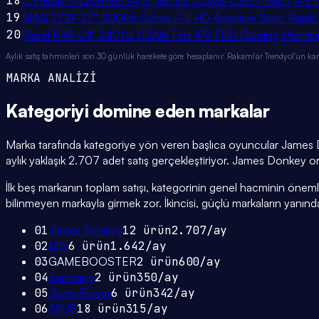
18
Crimson CR25R180 24,5" 180HZ 0.5MS CSOT FAST IP
19
MAG 272F 27″ 200Hz 0.5ms Full HD Adaptive Sync Rapid
20
Ravel R40 24'' 240Hz 0.5Ms Fast IPS FHD Gaming Monitör (Sı
Aylık satış tahminleri son 30 günlük harekete göre hesaplanır. Rakamlar Trendyol'un ka
MARKA ANALİZİ
Kategoriyi domine eden
markalar
Marka tarafında kategoriye yön veren başlıca oyuncular Jame
aylık yaklaşık 2.707 adet satış gerçekleştiriyor. James Donkey orta
İlk beş markanın toplam satışı, kategorinin genel hacminin önemli bi
bilinmeyen markayla girmek zor. İkincisi, güçlü markaların yanınd
01
James Donkey
12
ürün
2.707
/ay
02
MSI
6
ürün
1.642
/ay
03
GAMEBOOSTER
2
ürün
600
/ay
04
Samsung
2
ürün
350
/ay
05
GamePower
6
ürün
342
/ay
06
ASUS
18
ürün
315
/ay