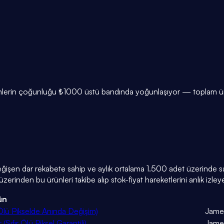
nlerin çoğunluğu ₺1000 üstü bandında yoğunlaşıyor — toplam ürün
değişen dar rekabete sahip ve aylık ortalama 1.500 adet üzerinde sat
zerinden bu ürünleri takibe alıp stok-fiyat hareketlerini anlık izleyeb
ün
ü Pikselde Anında Değişim)
Jame
fır Ölü Piksel Garantili)
Jame