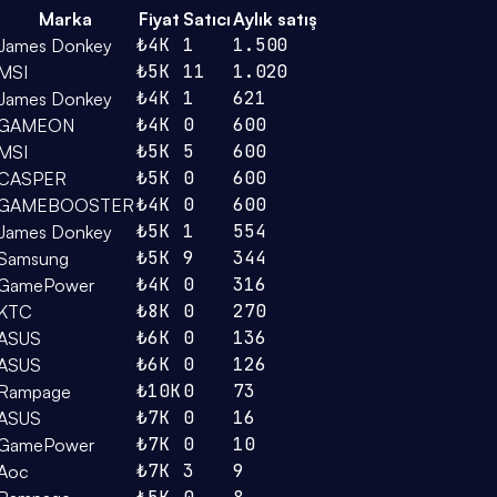
Marka
Fiyat
Satıcı
Aylık satış
₺4K
1
1.500
James Donkey
₺5K
11
1.020
MSI
₺4K
1
621
James Donkey
₺4K
0
600
GAMEON
₺5K
5
600
MSI
₺5K
0
600
CASPER
₺4K
0
600
GAMEBOOSTER
₺5K
1
554
James Donkey
₺5K
9
344
Samsung
₺4K
0
316
GamePower
₺8K
0
270
KTC
₺6K
0
136
ASUS
₺6K
0
126
ASUS
₺10K
0
73
Rampage
₺7K
0
16
ASUS
₺7K
0
10
GamePower
₺7K
3
9
Aoc