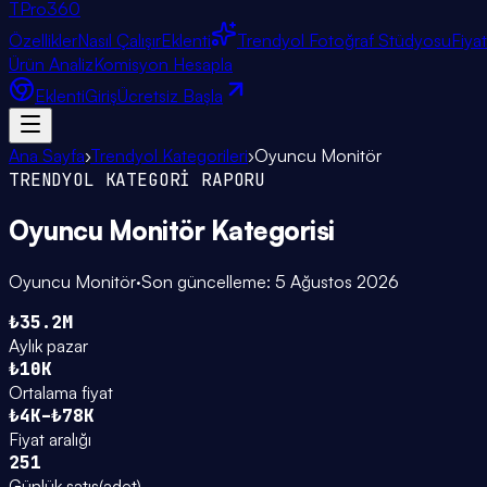
TPro
360
Özellikler
Nasıl Çalışır
Eklenti
Trendyol Fotoğraf Stüdyosu
Fiya
Ürün Analiz
Komisyon Hesapla
Eklenti
Giriş
Ücretsiz Başla
Ana Sayfa
›
Trendyol Kategorileri
›
Oyuncu Monitör
TRENDYOL KATEGORİ RAPORU
Oyuncu Monitör
Kategorisi
Oyuncu Monitör
·
Son güncelleme:
5 Ağustos 2026
₺35.2M
Aylık pazar
₺10K
Ortalama fiyat
₺4K–₺78K
Fiyat aralığı
251
Günlük satış
(
adet
)