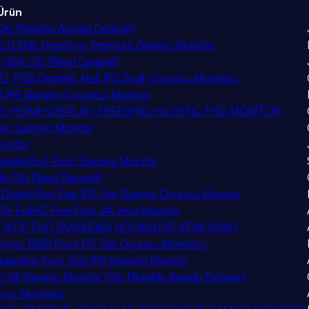
Ürün
ü Pikselde Anında Değişim)
z 0.5Ms FreeSync Premium Gaming Monitör
fır Ölü Piksel Garantili)
PS5 Destekli, Hızlı IPS Siyah Oyuncu Monitörü
d IPS Gaming (Oyuncu) Monitör
T IPS (HDMI+DISPLAY) FREESYNC+G-SYNC FHD MONİTÖR
nc Gaming Monitör
onitör
playPort Pivot Gaming Monitör
 Ölü Piksel Garantili)
playPort Fast IPS Flat Gaming Oyuncu Monitör
 FullHD FreeSync VA Vesa Monitör
 1XDP FHD 1920X1080 HOPARLÖR VESA SİYAH
ync RGB Pivot PC Flat Oyuncu Monitörü
aptive Sync Fast IPS Gaming Monitör
VA Gaming Monitör (Ölü Pikselde Anında Değişim)
ncu Monitörü