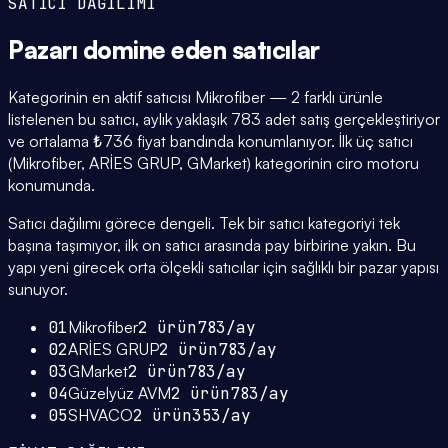
SATICI DAĞILIMI
Pazarı domine eden
satıcılar
Kategorinin en aktif satıcısı Mikrofiber — 2 farklı ürünle
listelenen bu satıcı, aylık yaklaşık 783 adet satış gerçekleştiriyor
ve ortalama ₺736 fiyat bandında konumlanıyor. İlk üç satıcı
(Mikrofiber, ARİES GRUP, GMarket) kategorinin ciro motoru
konumunda.
Satıcı dağılımı görece dengeli. Tek bir satıcı kategoriyi tek
başına taşımıyor, ilk on satıcı arasında pay birbirine yakın. Bu
yapı yeni girecek orta ölçekli satıcılar için sağlıklı bir pazar yapısı
sunuyor.
01
Mikrofiber
2
ürün
783
/ay
02
ARİES GRUP
2
ürün
783
/ay
03
GMarket
2
ürün
783
/ay
04
Güzelyüz AVM
2
ürün
783
/ay
05
SHVACO
2
ürün
353
/ay