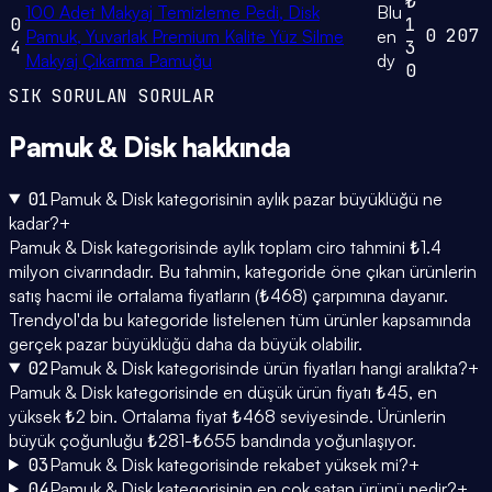
₺
100 Adet Makyaj Temizleme Pedi, Disk
Blu
0
1
0
207
Pamuk, Yuvarlak Premium Kalite Yüz Silme
en
4
3
Makyaj Çıkarma Pamuğu
dy
0
SIK SORULAN SORULAR
Pamuk & Disk
hakkında
01
Pamuk & Disk kategorisinin aylık pazar büyüklüğü ne
kadar?
+
Pamuk & Disk kategorisinde aylık toplam ciro tahmini ₺1.4
milyon civarındadır. Bu tahmin, kategoride öne çıkan ürünlerin
satış hacmi ile ortalama fiyatların (₺468) çarpımına dayanır.
Trendyol'da bu kategoride listelenen tüm ürünler kapsamında
gerçek pazar büyüklüğü daha da büyük olabilir.
02
Pamuk & Disk kategorisinde ürün fiyatları hangi aralıkta?
+
Pamuk & Disk kategorisinde en düşük ürün fiyatı ₺45, en
yüksek ₺2 bin. Ortalama fiyat ₺468 seviyesinde. Ürünlerin
büyük çoğunluğu ₺281-₺655 bandında yoğunlaşıyor.
03
Pamuk & Disk kategorisinde rekabet yüksek mi?
+
04
Pamuk & Disk kategorisinin en çok satan ürünü nedir?
+