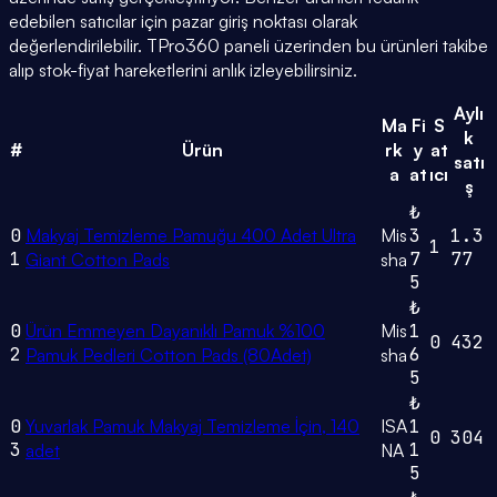
edebilen satıcılar için pazar giriş noktası olarak
değerlendirilebilir. TPro360 paneli üzerinden bu ürünleri takibe
alıp stok-fiyat hareketlerini anlık izleyebilirsiniz.
Aylı
Ma
Fi
S
k
#
Ürün
rk
y
at
satı
a
at
ıcı
ş
₺
0
Makyaj Temizleme Pamuğu 400 Adet Ultra
Mis
3
1.3
1
1
7
77
Giant Cotton Pads
sha
5
₺
0
Ürün Emmeyen Dayanıklı Pamuk %100
Mis
1
0
432
2
6
Pamuk Pedleri Cotton Pads (80Adet)
sha
5
₺
0
Yuvarlak Pamuk Makyaj Temizleme İçin, 140
ISA
1
0
304
3
1
adet
NA
5