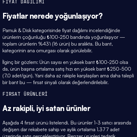
FİYAT DAĞILIMI
Fiyatlar
nerede yoğunlaşıyor
?
Pamuk & Disk kategorisinde fiyat dağılımı incelendiğinde
ürünlerin çoğunluğu ₺100-250 bandında yoğunlaşıyor —
toplam ürünlerin %43'i (16 ürün) bu aralıkta. Bu bant,
kategorinin ana omurgası olarak görülebilir.
İlginç bir gözlem: Ürün sayısı en yüksek bant ₺100-250 olsa
da, ürün başına ortalama satış hızı en yüksek bant ₺250-500
(7.0 adet/gün). Yani daha az rakiple karşılaşılan ama daha talepli
bir bant bu — fırsat sinyali olarak değerlendirilebilir.
FIRSAT ÜRÜNLERİ
Az rakipli,
iyi satan
ürünler
Aşağıda 4 fırsat ürünü listelendi. Bu ürünler 1-3 satıcı arasında
değişen dar rekabete sahip ve aylık ortalama 1.377 adet
üzerinde satış gerçekleştiriyor. Benzer ürünleri tedarik