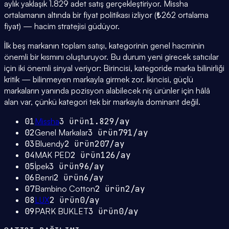
aylık yaklaşık 1.829 adet satış gerçekleştiriyor. Missha
ortalamanın altında bir fiyat politikası izliyor (₺262 ortalama
fiyat) — hacim stratejisi güdüyor.
İlk beş markanın toplam satışı, kategorinin genel hacminin
önemli bir kısmını oluşturuyor. Bu durum yeni girecek satıcılar
için iki önemli sinyal veriyor: Birincisi, kategoride marka bilinirliği
kritik — bilinmeyen markayla girmek zor. İkincisi, güçlü
markaların yanında pozisyon alabilecek niş ürünler için hâlâ
alan var, çünkü kategori tek bir markayla dominant değil.
01
Missha
3
ürün
1.829
/ay
02
Genel Markalar
3
ürün
791
/ay
03
Bluendy
2
ürün
207
/ay
04
MAK PED
2
ürün
126
/ay
05
İpek
3
ürün
96
/ay
06
Benri
2
ürün
6
/ay
07
Bambino Cotton
2
ürün
2
/ay
08
LUX
2
ürün
0
/ay
09
PARK BUKLET
3
ürün
0
/ay