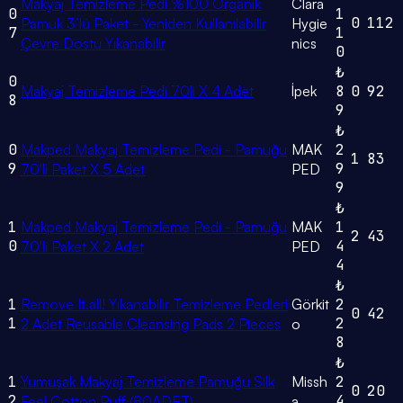
Makyaj Temizleme Pedi %100 Organik
Clara
0
1
0
112
Pamuk 3’lü Paket - Yeniden Kullanılabilir
Hygie
7
1
Çevre Dostu Yıkanabilir
nics
0
₺
0
Makyaj Temizleme Pedi 70li X 4 Adet
İpek
8
0
92
8
9
₺
0
Makped Makyaj Temizleme Pedi - Pamuğu
MAK
2
1
83
9
9
70'li Paket X 5 Adet
PED
9
₺
1
Makped Makyaj Temizleme Pedi - Pamuğu
MAK
1
2
43
0
4
70'li Paket X 2 Adet
PED
4
₺
1
Remove It.all! Yıkanabilir Temizleme Pedleri
Görkit
2
0
42
1
2
2 Adet Reusable Cleansing Pads 2 Pieces
o
8
₺
1
Yumuşak Makyaj Temizleme Pamuğu Silk
Missh
2
0
20
2
4
Feel Cotton Puff (80ADET)
a