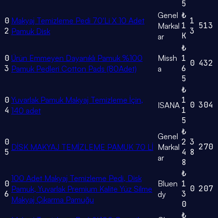
5
Genel
₺
0
Makyaj Temizleme Pedi 70'Li X 10 Adet
1
1
513
Markal
2
3
Pamuk Disk
K
ar
₺
0
Ürün Emmeyen Dayanıklı Pamuk %100
Missh
1
0
432
3
6
Pamuk Pedleri Cotton Pads (80Adet)
a
5
₺
0
Yuvarlak Pamuk Makyaj Temizleme İçin,
1
0
304
ISANA
4
1
140 adet
5
₺
Genel
0
2
3
270
DİSK MAKYAJ TEMİZLEME PAMUK 70 Lİ
Markal
5
4
8
ar
8
₺
100 Adet Makyaj Temizleme Pedi, Disk
0
Bluen
1
0
207
Pamuk, Yuvarlak Premium Kalite Yüz Silme
6
3
dy
Makyaj Çıkarma Pamuğu
0
₺