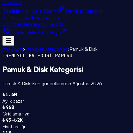
TPro
360
Özellikler
Nasıl Çalışır
Eklenti
Trendyol Fotoğraf
Stüdyosu
Fiyatlandırma
Blog
Ürün Analiz
Komisyon Hesapla
Eklenti
Giriş
Ücretsiz Başla
Ana Sayfa
›
Trendyol Kategorileri
›
Pamuk & Disk
TRENDYOL KATEGORİ RAPORU
Pamuk & Disk
Kategorisi
Pamuk & Disk
·
Son güncelleme:
3 Ağustos 2026
₺1.4M
Aylık pazar
₺468
Ortalama fiyat
₺45–₺2K
Fiyat aralığı
118