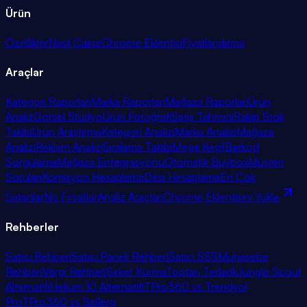
Ürün
Özellikler
Nasıl Çalışır
Chrome Eklentisi
Fiyatlandırma
Araçlar
Kategori Raporları
Marka Raporları
Mağaza Raporları
Ürün
Analiz
Görsel Stüdyo
Ürün Fotoğrafı
Satış Tahmini
Rakip Stok
Takibi
Ürün Araştırma
Kategori Analizi
Marka Analizi
Mağaza
Analizi
Reklam Analizi
Sıralama Takibi
Mega Keşif
Barkod
Sorgulama
Mağaza Entegrasyonu
Otomatik Buybox
Müşteri
Soruları
Komisyon Hesaplama
Desi Hesaplama
En Çok
Satanlar
Niş Fırsatlar
Analiz Araçları
Chrome Eklentisini Yükle
Rehberler
Satıcı Rehberi
Satıcı Paneli Rehberi
Satıcı SSS
Muhasebe
Rehberi
Vergi Rehberi
Şirket Kurma
Toptan Tedarik
Jungle Scout
Alternatifi
Helium 10 Alternatifi
TPro360 vs Trendyol
Pro
TPro360 vs Sellerg