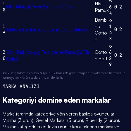
₺
1
Hira
Hira Makyaj Pamuğu Disk 100'lü
6
0
2
8
Pamuk
4
Bambi
₺
1
no
1
0
2
Makyaj Temizleme Pamuğu 70li Disk x6
9
4
Cotto
8
n
₺
2
12oli Disk Makyaj Temizleme Pamuğu 12li
Cotto
6
0
2
0
2
Paket
n Soft
9
Aylık satış tahminleri son 30 günlük harekete göre hesaplanır. Rakamlar Trendyol'un
kamuya açık ürün sayfalarından derlenir.
MARKA ANALİZİ
Kategoriyi domine eden
markalar
Marka tarafında kategoriye yön veren başlıca oyuncular
Missha (3 ürün), Genel Markalar (3 ürün), Bluendy (2 ürün).
Missha kategorinin en fazla ürünle konumlanan markası ve