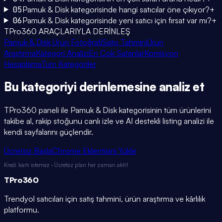
05
Pamuk & Disk kategorisinde hangi satıcılar öne çıkıyor?
+
06
Pamuk & Disk kategorisinde yeni satıcı için fırsat var mı?
+
TPro360 ARAÇLARIYLA DERİNLEŞ
Pamuk & Disk Ürün Fotoğrafı
Satış Tahmini
Ürün
Araştırma
Kategori Analizi
En Çok Satanlar
Komisyon
Hesaplama
Tüm Kategoriler
Bu kategoriyi
derinlemesine
analiz et
TPro360 paneli ile
Pamuk & Disk
kategorisinin tüm ürünlerini
takibe al, rakip stoğunu canlı izle ve AI destekli listing analizi ile
kendi sayfalarını güçlendir.
Ücretsiz Başla
Chrome Eklentisini Yükle
Kredi kartı istemez · Ücretsiz plan her zaman aktif
TPro
360
Trendyol satıcıları için satış tahmini, ürün araştırma ve kârlılık
platformu.