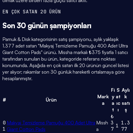
olmak üzere birden fazla güçlü satıcı aktif.
EN ÇOK SATAN 20 ÜRÜN
Son 30 günün
şampiyonları
Pamuk & Disk kategorisinin satış şampiyonu, aylık yaklaşık
1.377 adet satan "Makyaj Temizleme Pamuğu 400 Adet Ultra
Giant Cotton Pads" ürünü. Missha markalı ₺375 fiyatla 1 satıcı
tarafından sunulan bu ürün, kategoride referans noktası
konumunda. Aşağıda en çok satan ilk 20 ürünün güncel listesi
yer alıyor; rakamlar son 30 günlük hareketli ortalamaya göre
hesaplanmıştır.
Fi
S
Aylı
Mark
y
at
k
#
Ürün
a
a
ıc
satı
t
ı
ş
₺
0
Makyaj Temizleme Pamuğu 400 Adet Ultra
Missh
3
1.3
1
1
7
77
Giant Cotton Pads
a