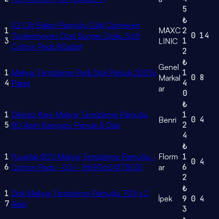
5
₺
1/2 Cilt Bakım Pamuğu Cildi Çizmeyen
1
MAXC
2
0
14
Tüylenmeyen Özel Sünger Doku Soft
3
1
LINIC
Cotton Pads 80adet
2
₺
Genel
1
Makyaj Temizleme Pedi Disk Pamuk 200'lü
1
0
8
Markal
4
4
Paket
ar
0
₺
1
Dikişsiz Kare Makyaj Temizleme Pamuğu
1
0
4
Benri
5
2
80 Adet Kategori: Pamuk & Disk
4
₺
1
Yuvarlak 80'li Makyaj Temizleme Pamuğu -
Florm
1
0
4
6
6
Cotton Pads - 001 - 8690604175031
ar
2
₺
1
Disk Makyaj Temizleme Pamuğu 70'li x 2
İpek
9
0
4
7
Adet
3