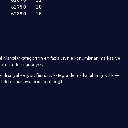
₺289
0
12
₺175
0
10
₺289
0
10
l Markalar kategorinin en fazla ürünle konumlanan markası ve
acim stratejisi güdüyor.
i sinyal veriyor: Birincisi, kategoride marka bilinirliği kritik —
i tek bir markayla dominant değil.