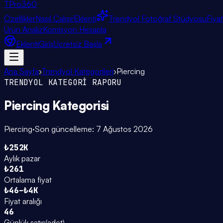
TPro
360
Özellikler
Nasıl Çalışır
Eklenti
Trendyol Fotoğraf Stüdyosu
Fiya
Ürün Analiz
Komisyon Hesapla
Eklenti
Giriş
Ücretsiz Başla
Ana Sayfa
›
Trendyol Kategorileri
›
Piercing
TRENDYOL KATEGORİ RAPORU
Piercing
Kategorisi
Piercing
·
Son güncelleme:
7 Ağustos 2026
₺252K
Aylık pazar
₺261
Ortalama fiyat
₺46–₺4K
Fiyat aralığı
46
Günlük satış
(
adet
)