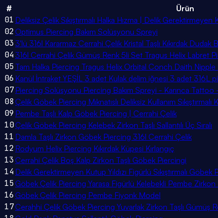
#
Ürün
01
Deliksiz Çelik Sıkıştırmalı Halka Hızma | Delik Gerektirmeyen 
02
Optimus Piercing Bakım Solüsyonu Spreyi
03
3'lü 316l Kararmaz Cerrahi Çelik Kristal Taşlı Kıkırdak Duda
04
316l Cerrahi Çelik Gümüş Renk 5li Set Tragus Helix Labret P
05
Tam Halka Piercing Tragus Helix Orbital Conch Daith Nippl
06
Kanül İntraket YEŞİL 3 adet Kulak delim iğnesi 3 adet 316L p
07
Piercing Solüsyonu Piercing Bakım Spreyi - Karınca Tattoo 
08
Çelik Göbek Piercing Mıknatıslı Deliksiz Kullanım Sıkıştırmalı 
09
Pembe Taşlı Kalp Göbek Piercing | Cerrahi Çelik
10
Çelik Göbek Piercing Kelebek Zirkon Taşlı Sallantılı Üç Sıralı
11
Damla Taşlı Zirkon Göbek Piercing 316l Cerrahi Çelik
12
Rodyum Helix Piercing Kıkırdak Küpesi Kırlangıç
13
Cerrahi Çelik Boş Kalp Zirkon Taşlı Göbek Piercingi
14
Delik Gerektirmeyen Kutup Yıldızı Figürlü Sıkıştırmalı Göbek Pi
15
Göbek Çelik Piercing Yarasa Figürlü Kelebekli Pembe Zirkon T
16
Göbek Çelik Piercing Pembe Fiyonk Model
17
Cerahhi Çelik Göbek Piercing Yuvarlak Zirkon Taşlı Gümüş Re