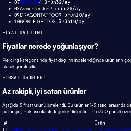
07
MUJGAN
4
ürün
32
/ay
08
Arescollection
7
ürün
28
/ay
09
DRAGONTATTOO
9
ürün
10
/ay
10
NOBLE GETTO
2
ürün
10
/ay
FİYAT DAĞILIMI
Fiyatlar
nerede yoğunlaşıyor
?
Piercing kategorisinde fiyat dağılımı incelendiğinde ürünlerin
olarak görülebilir.
FIRSAT ÜRÜNLERİ
Az rakipli,
iyi satan
ürünler
Aşağıda 3 fırsat ürünü listelendi. Bu ürünler 1-3 satıcı arasında 
pazar giriş noktası olarak değerlendirilebilir. TPro360 paneli üzerin
#
Ürün
01
Deliksiz Çelik Sıkıştırmalı Halka Hızma | Delik Gerektirmeyen 