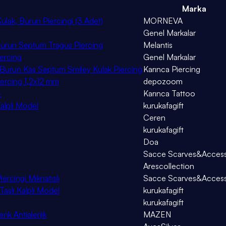
Marka
Kulak, Burun Piercingi (3 Adet)
MORNEVA
Genel Markalar
k Burun Septum Tragus Piercing
Melantis
iercing
Genel Markalar
e Burun Kaş Septum Smiley Kulak Piercing
Karınca Piercing
iercing 1,2x12 mm
depozoom
-
Karınca Tattoo
Kalpli Model
kurukafagift
Ceren
kurukafagift
Doa
Sacce Scarves&Access
Arescollection
ercingi Mıknatıslı
Sacce Scarves&Access
aşlı Kalpli Model
kurukafagift
kurukafagift
nk Antialerjik
MAZEN