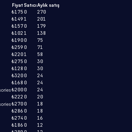
Fiyat
Satıcı
Aylık satış
₺175
0
270
₺149
1
201
₺157
0
179
₺102
1
138
₺190
0
75
₺259
0
71
₺220
1
58
₺275
0
30
₺128
0
30
₺320
0
24
₺168
0
24
₺200
0
24
ories
₺222
0
20
₺270
0
18
ories
₺286
0
18
₺274
0
16
₺186
0
12