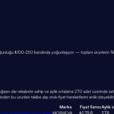
 çoğunluğu ₺100-250 bandında yoğunlaşıyor — toplam ürünlerin %64
değişen dar rekabete sahip ve aylık ortalama 270 adet üzerinde satış
den bu ürünleri takibe alıp stok-fiyat hareketlerini anlık izleyebilir
Marka
Fiyat
Satıcı
Aylık s
₺175
0
270
Kulak, Burun Piercingi (3 Adet)
MORNEVA