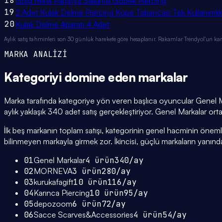
18
Gold Renk Papatya Sallantılı Göbek Piercing
19
2 Adet Kulak Delme Piercing Küpe Tabancası Tek Kullanımlık 
20
Kulak Delme Aparatı 4 Adet
Aylık satış tahminleri son 30 günlük harekete göre hesaplanır. Rakamlar Trendyol'un ka
MARKA ANALİZİ
Kategoriyi domine eden
markalar
Marka tarafında kategoriye yön veren başlıca oyuncular Genel M
aylık yaklaşık 340 adet satış gerçekleştiriyor. Genel Markalar ortal
İlk beş markanın toplam satışı, kategorinin genel hacminin önemli bi
bilinmeyen markayla girmek zor. İkincisi, güçlü markaların yanınd
01
Genel Markalar
4
ürün
340
/ay
02
MORNEVA
3
ürün
280
/ay
03
kurukafagift
10
ürün
116
/ay
04
Karınca Piercing
10
ürün
95
/ay
05
depozoom
6
ürün
72
/ay
06
Sacce Scarves&Accessories
4
ürün
54
/ay