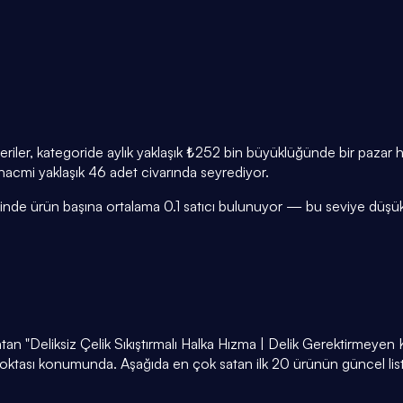
 veriler, kategoride aylık yaklaşık ₺252 bin büyüklüğünde bir pazar
ş hacmi yaklaşık 46 adet civarında seyrediyor.
risinde ürün başına ortalama 0.1 satıcı bulunuyor — bu seviye düş
satan "Deliksiz Çelik Sıkıştırmalı Halka Hızma | Delik Gerektirme
 noktası konumunda. Aşağıda en çok satan ilk 20 ürünün güncel list