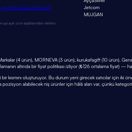
AyçaSilver
Hijyenik Kulak Delme Kiti
Jetcom
MUJGAN
muya açık ürün sayfalarından derlenir.
arkalar (4 ürün), MORNEVA (3 ürün), kurukafagift (10 ürün). Gene
amanın altında bir fiyat politikası izliyor (₺126 ortalama fiyat) — h
r kısmını oluşturuyor. Bu durum yeni girecek satıcılar için iki öneml
a pozisyon alabilecek niş ürünler için hâlâ alan var, çünkü kategor