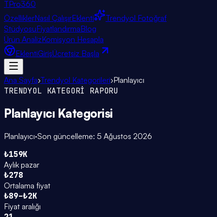
TPro
360
Özellikler
Nasıl Çalışır
Eklenti
Trendyol Fotoğraf
Stüdyosu
Fiyatlandırma
Blog
Ürün Analiz
Komisyon Hesapla
Eklenti
Giriş
Ücretsiz Başla
Ana Sayfa
›
Trendyol Kategorileri
›
Planlayıcı
TRENDYOL KATEGORİ RAPORU
Planlayıcı
Kategorisi
Planlayıcı
·
Son güncelleme:
5 Ağustos 2026
₺159K
Aylık pazar
₺278
Ortalama fiyat
₺89–₺2K
Fiyat aralığı
21