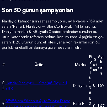
Son 30 günün
şampiyonları
Planlayıcı kategorisinin satış şampiyonu, aylık yaklaşık 159 adet
satan "Haftalık Planlayıcı – Star (A5 Boyut, 1 Yıllık)" ürünü.
Dahiyen markalı ₺138 fiyatla 0 satıcı tarafından sunulan bu
ürün, kategoride referans noktası konumunda. Aşağıda en çok
satan ilk 20 ürünün güncel listesi yer alıyor; rakamlar son 30
günlük hareketli ortalamaya göre hesaplanmıştır.
Fi
Aylı
S
y
k
#
Ürün
Marka
at
a
satı
ıcı
t
ş
₺
0
Haftalık Planlayıcı – Star (A5 Boyut, 1
1
0
159
Dahiyen
1
3
Yıllık)
8
₺
85x56 cm Silinebilir Aylık Takvim Duvar
0
Farklı Bi
2
0
147
Planlayıcı - Yapışkansız Süresiz Takvim