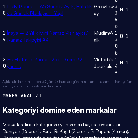
₺
1
Daily Planner - A5 Süresiz Aylık, Haftalık
Growthw
3
0
1
8
3
ve Günlük Planlayıcı - Yeşil
ay
6
₺
1
İnaya – 2 Yıllık Mini Namaz Planlayıcı /
MuslimW
1
0
1
9
3
Namaz Takipçisi #4
alk
0
₺
2
Bu Haftanın Planları 125x50 mm 32
Victoria's
1
0
1
0
4
yaprak
Journals
9
Aylık satış tahminleri son 30 günlük harekete göre hesaplanır. Rakamlar Trendyol'un
kamuya açık ürün sayfalarından derlenir.
MARKA ANALİZİ
Kategoriyi domine eden
markalar
Marka tarafında kategoriye yön veren başlıca oyuncular
Dahiyen (16 ürün), Farklı Bi Kağıt (2 ürün), Pi Papers (4 ürün).