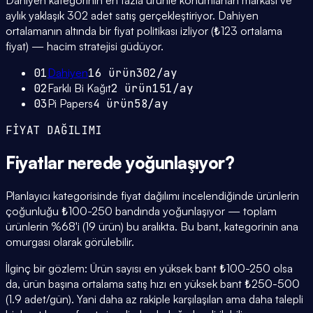
Dahiyen kategorinin en fazla ürünle konumlanan markası ve
aylık yaklaşık 302 adet satış gerçekleştiriyor. Dahiyen
ortalamanın altında bir fiyat politikası izliyor (₺123 ortalama
fiyat) — hacim stratejisi güdüyor.
01
Dahiyen
16
ürün
302
/ay
02
Farklı Bi Kağıt
2
ürün
151
/ay
03
Pi Papers
4
ürün
58
/ay
FİYAT DAĞILIMI
Fiyatlar
nerede yoğunlaşıyor
?
Planlayıcı kategorisinde fiyat dağılımı incelendiğinde ürünlerin
çoğunluğu ₺100-250 bandında yoğunlaşıyor — toplam
ürünlerin %68'i (19 ürün) bu aralıkta. Bu bant, kategorinin ana
omurgası olarak görülebilir.
İlginç bir gözlem: Ürün sayısı en yüksek bant ₺100-250 olsa
da, ürün başına ortalama satış hızı en yüksek bant ₺250-500
(1.9 adet/gün). Yani daha az rakiple karşılaşılan ama daha talepli