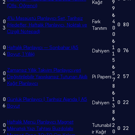
2
9
Kağıt
(Ofis, Öğrenci)
9
₺
4'lü Masaüstü Planlayıcı Set, Tarihsiz
0
Fark
4
0
80
(Hedefler, Haftalık Planlayıcı, Noktalı ve
3
0
Tanıtım
Çizgili Notepad)
0
₺
0
Haftalık Planlayıcı – Sonbahar (A5
1
0
76
Dahiyen
4
1
Boyut, 1 Yıllık)
5
₺
Zamansız Yıllık Takvim Planlayıcı,yeri
0
5
2
57
Değiştirilebilir Yapışkansız Tutunan Akıllı
Pi Papers
5
7
Kağıt Planlayıcı
8
₺
0
Günlük Planlayıcı | Tarihsiz Ajanda | A5
1
0
22
Dahiyen
6
3
Boyut
8
₺
Haftalık Menü Planlayıcı Magnet
0
Tutunabil
2
0
22
Mıknatıslı Yazı Tahtası Buzdolabı
7
0
ir Kağıt