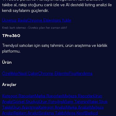
takibe al, rakip stoğunu canlı izle ve AI destekli listing analizi ile
kendi sayfalarını güçlendir.
Ücretsiz Başla
Chrome Eklentisini Yükle
Kredi kartı istemez · Ücretsiz plan her zaman aktif
TPro
360
Trendyol satıcıları için satış tahmini, ürün araştırma ve kârlılık
platformu.
Ürün
Özellikler
Nasıl Çalışır
Chrome Eklentisi
Fiyatlandırma
Araçlar
Kategori Raporları
Marka Raporları
Mağaza Raporları
Ürün
Analiz
Görsel Stüdyo
Ürün Fotoğrafı
Satış Tahmini
Rakip Stok
Takibi
Ürün Araştırma
Kategori Analizi
Marka Analizi
Mağaza
Analizi
Reklam Analizi
Sıralama Takibi
Mega Keşif
Barkod