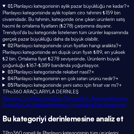
01
Planlayıcı kategorisinin aylık pazar büyüklüğü ne kadar?
+
Planlayıcı kategorisinde aylık toplam ciro tahmini ₺159 bin
civarındadır. Bu tahmin, kategoride öne çıkan ürünlerin satış
hacmi ile ortalama fiyatların (₺278) çarpımına dayanır.
Trendyol'da bu kategoride listelenen tüm ürünler kapsamında
gerçek pazar büyüklüğü daha da büyük olabilir.
02
Planlayıcı kategorisinde ürün fiyatları hangi aralıkta?
+
Planlayıcı kategorisinde en düşük ürün fiyatı ₺89, en yüksek
₺2 bin. Ortalama fiyat ₺278 seviyesinde. Ürünlerin büyük
çoğunluğu ₺167-₺389 bandında yoğunlaşıyor.
03
Planlayıcı kategorisinde rekabet nasıl?
+
04
Planlayıcı kategorisinin en çok satan ürünü nedir?
+
05
Planlayıcı kategorisinde yeni satıcı için fırsat var mı?
+
TPro360 ARAÇLARIYLA DERİNLEŞ
Planlayıcı Ürün Fotoğrafı
Satış Tahmini
Ürün Araştırma
Kategori
Analizi
En Çok Satanlar
Komisyon Hesaplama
Tüm Kategoriler
Bu kategoriyi
derinlemesine
analiz et
TPro360 paneli ile
Planlayıcı
kategorisinin tüm ürünlerini