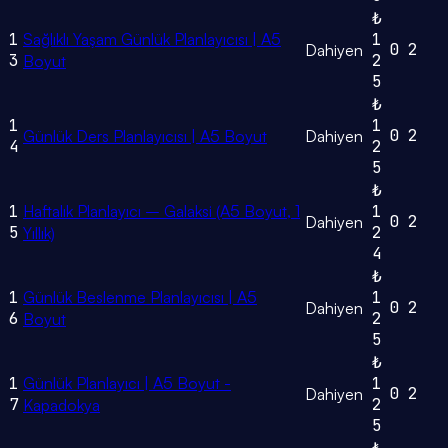
₺
1
Sağlıklı Yaşam Günlük Planlayıcısı | A5
1
0
2
Dahiyen
3
2
Boyut
5
₺
1
1
0
2
Günlük Ders Planlayıcısı | A5 Boyut
Dahiyen
4
2
5
₺
1
Haftalık Planlayıcı – Galaksi (A5 Boyut, 1
1
0
2
Dahiyen
5
2
Yıllık)
4
₺
1
Günlük Beslenme Planlayıcısı | A5
1
0
2
Dahiyen
6
2
Boyut
5
₺
1
Günlük Planlayıcı | A5 Boyut -
1
0
2
Dahiyen
7
2
Kapadokya
5