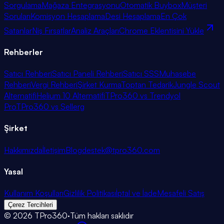
Sorgulama
Mağaza Entegrasyonu
Otomatik Buybox
Müşteri
Soruları
Komisyon Hesaplama
Desi Hesaplama
En Çok
Satanlar
Niş Fırsatlar
Analiz Araçları
Chrome Eklentisini Yükle
Rehberler
Satıcı Rehberi
Satıcı Paneli Rehberi
Satıcı SSS
Muhasebe
Rehberi
Vergi Rehberi
Şirket Kurma
Toptan Tedarik
Jungle Scout
Alternatifi
Helium 10 Alternatifi
TPro360 vs Trendyol
Pro
TPro360 vs Sellerg
Şirket
Hakkımızda
İletişim
Blog
destek@tpro360.com
Yasal
Kullanım Koşulları
Gizlilik Politikası
İptal ve İade
Mesafeli Satış
Çerez Tercihleri
©
2026
TPro360
·
Tüm hakları saklıdır