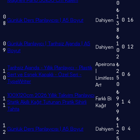
Magneti Pano 30x30 Cm Kalem
0
₺
0
1
0
16
Günlük Ders Planlayıcısı | A5 Boyut
Dahiyen
8
3
8
₺
0
Günlük Planlayıcı | Tarihsiz Ajanda | A5
1
0
12
Dahiyen
9
0
Boyut
2
Apeirona
₺
Tarihsiz Ajanda - Yıllık Planlayıcı - Plastik
1
|
2
0
6
Sert ve Esnek Kapaklı - Özel Seri -
0
5
Limitless
TypeWriter
0
Art
₺
100X120cm 2026 Yıllık Takvim Planlayıcı
1
Farklı Bi
9
1
4
Statik Akıllı Kağıt Tutunan Pratik Sihirli
1
9
Kağıt
Tahta
9
₺
1
1
0
4
Günlük Ders Planlayıcısı | A5 Boyut
Dahiyen
2
2
5