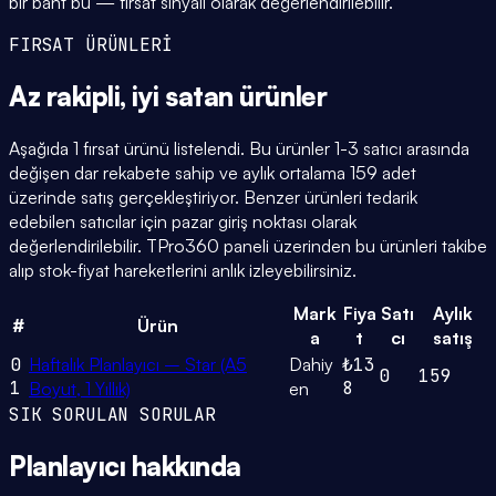
bir bant bu — fırsat sinyali olarak değerlendirilebilir.
FIRSAT ÜRÜNLERİ
Az rakipli,
iyi satan
ürünler
Aşağıda 1 fırsat ürünü listelendi. Bu ürünler 1-3 satıcı arasında
değişen dar rekabete sahip ve aylık ortalama 159 adet
üzerinde satış gerçekleştiriyor. Benzer ürünleri tedarik
edebilen satıcılar için pazar giriş noktası olarak
değerlendirilebilir. TPro360 paneli üzerinden bu ürünleri takibe
alıp stok-fiyat hareketlerini anlık izleyebilirsiniz.
Mark
Fiya
Satı
Aylık
#
Ürün
a
t
cı
satış
0
Haftalık Planlayıcı – Star (A5
Dahiy
₺13
0
159
1
8
Boyut, 1 Yıllık)
en
SIK SORULAN SORULAR
Planlayıcı
hakkında