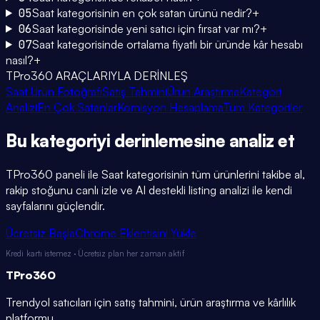
05
Saat kategorisinin en çok satan ürünü nedir?
+
06
Saat kategorisinde yeni satıcı için fırsat var mı?
+
07
Saat kategorisinde ortalama fiyatlı bir üründe kâr hesabı
nasıl?
+
TPro360 ARAÇLARIYLA DERİNLEŞ
Saat Ürün Fotoğrafı
Satış Tahmini
Ürün Araştırma
Kategori
Analizi
En Çok Satanlar
Komisyon Hesaplama
Tüm Kategoriler
Bu kategoriyi
derinlemesine
analiz et
TPro360 paneli ile
Saat
kategorisinin tüm ürünlerini takibe al,
rakip stoğunu canlı izle ve AI destekli listing analizi ile kendi
sayfalarını güçlendir.
Ücretsiz Başla
Chrome Eklentisini Yükle
Kredi kartı istemez · Ücretsiz plan her zaman aktif
TPro
360
Trendyol satıcıları için satış tahmini, ürün araştırma ve kârlılık
platformu.