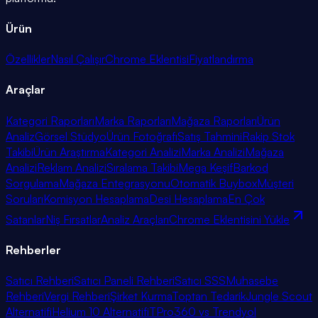
Ürün
Özellikler
Nasıl Çalışır
Chrome Eklentisi
Fiyatlandırma
Araçlar
Kategori Raporları
Marka Raporları
Mağaza Raporları
Ürün
Analiz
Görsel Stüdyo
Ürün Fotoğrafı
Satış Tahmini
Rakip Stok
Takibi
Ürün Araştırma
Kategori Analizi
Marka Analizi
Mağaza
Analizi
Reklam Analizi
Sıralama Takibi
Mega Keşif
Barkod
Sorgulama
Mağaza Entegrasyonu
Otomatik Buybox
Müşteri
Soruları
Komisyon Hesaplama
Desi Hesaplama
En Çok
Satanlar
Niş Fırsatlar
Analiz Araçları
Chrome Eklentisini Yükle
Rehberler
Satıcı Rehberi
Satıcı Paneli Rehberi
Satıcı SSS
Muhasebe
Rehberi
Vergi Rehberi
Şirket Kurma
Toptan Tedarik
Jungle Scout
Alternatifi
Helium 10 Alternatifi
TPro360 vs Trendyol