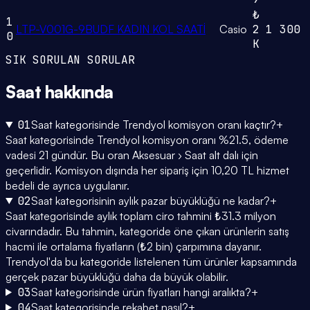
₺
1
LTP-V001G-9BUDF KADIN KOL SAATİ
Casio
2
1
300
0
K
SIK SORULAN SORULAR
Saat
hakkında
01
Saat kategorisinde Trendyol komisyon oranı kaçtır?
+
Saat kategorisinde Trendyol komisyon oranı %21.5, ödeme
vadesi 21 gündür. Bu oran Aksesuar › Saat alt dalı için
geçerlidir. Komisyon dışında her sipariş için 10,20 TL hizmet
bedeli de ayrıca uygulanır.
02
Saat kategorisinin aylık pazar büyüklüğü ne kadar?
+
Saat kategorisinde aylık toplam ciro tahmini ₺31.3 milyon
civarındadır. Bu tahmin, kategoride öne çıkan ürünlerin satış
hacmi ile ortalama fiyatların (₺2 bin) çarpımına dayanır.
Trendyol'da bu kategoride listelenen tüm ürünler kapsamında
gerçek pazar büyüklüğü daha da büyük olabilir.
03
Saat kategorisinde ürün fiyatları hangi aralıkta?
+
04
Saat kategorisinde rekabet nasıl?
+