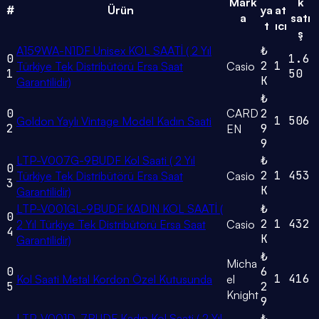
Mark
k
#
Ürün
ya
at
a
satı
t
ıcı
ş
A159WA-N1DF Unisex KOL SAATİ ( 2 Yıl
₺
0
1.6
2
1
Türkiye Tek Distribütörü Ersa Saat
Casio
1
50
K
Garantilidir)
₺
0
CARD
2
1
506
Goldon Yaylı Vintage Model Kadın Saati
2
9
EN
9
LTP-V007G-9BUDF Kol Saati ( 2 Yıl
₺
0
2
1
453
Türkiye Tek Distribütörü Ersa Saat
Casio
3
K
Garantilidir)
LTP-V001GL-9BUDF KADIN KOL SAATİ (
₺
0
2
1
432
2 Yıl Türkiye Tek Distribütörü Ersa Saat
Casio
4
K
Garantilidir)
₺
Micha
0
6
1
416
Kol Saati Metal Kordon Özel Kutusunda
el
5
2
Knight
9
LTP-V001D-7BUDF Kadın Kol Saati ( 2 Yıl
₺