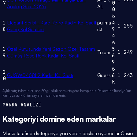
7
0
Analog Saat 2026
AL
0
₺
1
Elegant Serisi - Kare Retro Kadın Kol Saati
pullma
4
1
255
8
9
Genç Kol Saatleri
rkt
4
₺
1
Özel Kutusunda Yeni Sezon Özel Tasarım
5
1
249
Tulpar
9
6
Gümüş Rose Renk Kadın Kol Saati
9
₺
2
GUGW0468L2 Kadın Kol Saati
Guess
6
1
243
0
K
Aylık satış tahminleri son 30 günlük harekete göre hesaplanır. Rakamlar Trendyol'un
kamuya açık ürün sayfalarından derlenir.
MARKA ANALİZİ
Kategoriyi domine eden
markalar
Marka tarafında kategoriye yön veren başlıca oyuncular Casio