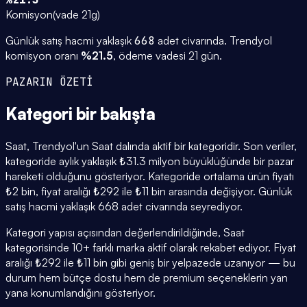
Komisyon
(
vade 21g
)
Günlük satış hacmi yaklaşık
668
adet civarında.
Trendyol
komisyon oranı
%
21.5
, ödeme vadesi
21
gün.
PAZARIN ÖZETİ
Kategori
bir bakışta
Saat, Trendyol'un Saat dalında aktif bir kategoridir. Son veriler,
kategoride aylık yaklaşık ₺31.3 milyon büyüklüğünde bir pazar
hareketi olduğunu gösteriyor. Kategoride ortalama ürün fiyatı
₺2 bin, fiyat aralığı ₺292 ile ₺11 bin arasında değişiyor. Günlük
satış hacmi yaklaşık 668 adet civarında seyrediyor.
Kategori yapısı açısından değerlendirildiğinde, Saat
kategorisinde 10+ farklı marka aktif olarak rekabet ediyor. Fiyat
aralığı ₺292 ile ₺11 bin gibi geniş bir yelpazede uzanıyor — bu
durum hem bütçe dostu hem de premium seçeneklerin yan
yana konumlandığını gösteriyor.