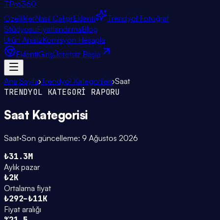
TPro
360
Özellikler
Nasıl Çalışır
Eklenti
Trendyol Fotoğraf
Stüdyosu
Fiyatlandırma
Blog
Ürün Analiz
Komisyon Hesapla
Eklenti
Giriş
Ücretsiz Başla
Ana Sayfa
›
Trendyol Kategorileri
›
Saat
TRENDYOL KATEGORİ RAPORU
Saat
Kategorisi
Saat
·
Son güncelleme:
9 Ağustos 2026
₺31.3M
Aylık pazar
₺2K
Ortalama fiyat
₺292–₺11K
Fiyat aralığı
%21.5