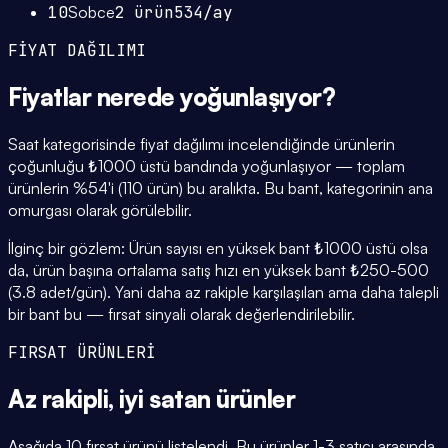
10
Sobce
2
ürün
534
/ay
FİYAT DAĞILIMI
Fiyatlar
nerede yoğunlaşıyor
?
Saat kategorisinde fiyat dağılımı incelendiğinde ürünlerin
çoğunluğu ₺1000 üstü bandında yoğunlaşıyor — toplam
ürünlerin %54'i (110 ürün) bu aralıkta. Bu bant, kategorinin ana
omurgası olarak görülebilir.
İlginç bir gözlem: Ürün sayısı en yüksek bant ₺1000 üstü olsa
da, ürün başına ortalama satış hızı en yüksek bant ₺250-500
(3.8 adet/gün). Yani daha az rakiple karşılaşılan ama daha talepli
bir bant bu — fırsat sinyali olarak değerlendirilebilir.
FIRSAT ÜRÜNLERİ
Az rakipli,
iyi satan
ürünler
Aşağıda 10 fırsat ürünü listelendi. Bu ürünler 1-3 satıcı arasında