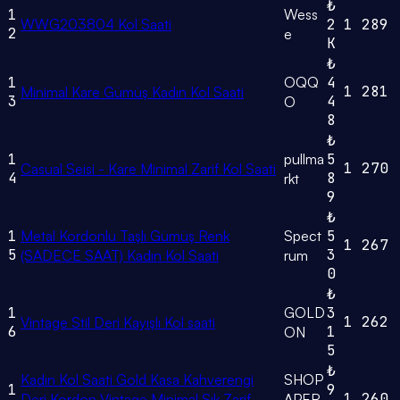
₺
1
Wess
WWG203804 Kol Saati
2
1
289
2
e
K
₺
1
OQQ
4
1
281
Minimal Kare Gümüş Kadın Kol Saati
3
4
O
8
₺
1
pullma
5
1
270
Casual Seisi - Kare Minimal Zarif Kol Saati
4
8
rkt
9
₺
1
Metal Kordonlu Taşlı Gümüş Renk
Spect
5
1
267
5
3
(SADECE SAAT) Kadın Kol Saati
rum
0
₺
1
GOLD
3
1
262
Vintage Stil Deri Kayışlı Kol saati
6
1
ON
5
₺
Kadın Kol Saati Gold Kasa Kahverengi
SHOP
1
9
1
260
Deri Kordon Vintage Minimal Şık Zarif
APER