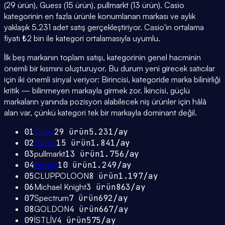
(29 ürün), Guess (15 ürün), pullmarkt (13 ürün). Casio
kategorinin en fazla ürünle konumlanan markası ve aylık
yaklaşık 5.231 adet satış gerçekleştiriyor. Casio'in ortalama
fiyatı ₺2 bin ile kategori ortalamasıyla uyumlu.
İlk beş markanın toplam satışı, kategorinin genel hacminin
önemli bir kısmını oluşturuyor. Bu durum yeni girecek satıcılar
için iki önemli sinyal veriyor: Birincisi, kategoride marka bilinirliği
kritik — bilinmeyen markayla girmek zor. İkincisi, güçlü
markaların yanında pozisyon alabilecek niş ürünler için hâlâ
alan var, çünkü kategori tek bir markayla dominant değil.
01
Casio
29
ürün
5.231
/ay
02
Guess
15
ürün
1.841
/ay
03
pullmarkt
13
ürün
1.756
/ay
04
Wesse
10
ürün
1.249
/ay
05
CLUPPOLOON
8
ürün
1.197
/ay
06
Michael Knight
3
ürün
863
/ay
07
Spectrum
7
ürün
692
/ay
08
GOLDON
4
ürün
667
/ay
09
İSTLİV
4
ürün
575
/ay