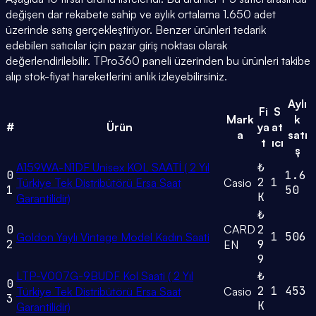
değişen dar rekabete sahip ve aylık ortalama 1.650 adet
üzerinde satış gerçekleştiriyor. Benzer ürünleri tedarik
edebilen satıcılar için pazar giriş noktası olarak
değerlendirilebilir. TPro360 paneli üzerinden bu ürünleri takibe
alıp stok-fiyat hareketlerini anlık izleyebilirsiniz.
Aylı
Fi
S
Mark
k
#
Ürün
ya
at
a
satı
t
ıcı
ş
A159WA-N1DF Unisex KOL SAATİ ( 2 Yıl
₺
0
1.6
2
1
Türkiye Tek Distribütörü Ersa Saat
Casio
1
50
K
Garantilidir)
₺
0
CARD
2
1
506
Goldon Yaylı Vintage Model Kadın Saati
2
9
EN
9
LTP-V007G-9BUDF Kol Saati ( 2 Yıl
₺
0
2
1
453
Türkiye Tek Distribütörü Ersa Saat
Casio
3
K
Garantilidir)