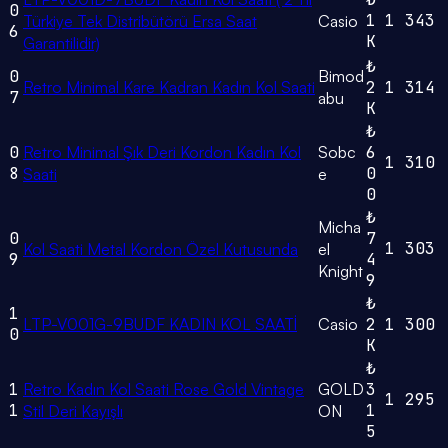
0
1
1
343
Türkiye Tek Distribütörü Ersa Saat
Casio
6
K
Garantilidir)
₺
0
Bimod
Retro Minimal Kare Kadran Kadın Kol Saati
2
1
314
7
abu
K
₺
0
Retro Minimal Şık Deri Kordon Kadın Kol
Sobc
6
1
310
8
0
Saati
e
0
₺
Micha
0
7
1
303
Kol Saati Metal Kordon Özel Kutusunda
el
9
4
Knight
9
₺
1
LTP-V001G-9BUDF KADIN KOL SAATİ
Casio
2
1
300
0
K
₺
1
Retro Kadın Kol Saati Rose Gold Vintage
GOLD
3
1
295
1
1
Stil Deri Kayışlı
ON
5