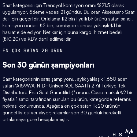
Saat kategorisi için Trendyol komisyon oranı %21.5 olarak
uygulanıyor, ödeme vadesi 21 gündür. Bu oran Aksesuar › Saat
dalı için geçerlidir. Ortalama ₺2 bin fiyatlı bir ürünü satan satıcı,
komisyon öncesi ₺2 bin, komisyon sonrası yaklaşık ₺1 bin
hasılat elde ediyor. Net kâr için buna kargo, hizmet bedeli
(₺10,20) ve KDV dahil edilmelidir.
EN ÇOK SATAN 20 ÜRÜN
Son 30 günün
şampiyonları
Saat kategorisinin satış şampiyonu, aylık yaklaşık 1.650 adet
satan "A159WA-N1DF Unisex KOL SAATİ ( 2 Yıl Türkiye Tek
Distribütörü Ersa Saat Garantilidir)" ürünü. Casio markalı ₺2 bin
fiyatla 1 satıcı tarafından sunulan bu ürün, kategoride referans
noktası konumunda. Aşağıda en çok satan ilk 20 ürünün
güncel listesi yer alıyor; rakamlar son 30 günlük hareketli
ortalamaya göre hesaplanmıştır.
Aylı
Fi
S