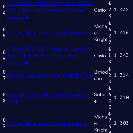
LTP-V001GL-9BUDF KADIN KOL SAATİ (
₺
0
2
1
432
2 Yıl Türkiye Tek Distribütörü Ersa Saat
Casio
4
K
Garantilidir)
₺
Micha
0
6
1
416
Kol Saati Metal Kordon Özel Kutusunda
el
5
2
Knight
9
LTP-V001D-7BUDF Kadın Kol Saati ( 2 Yıl
₺
0
1
1
343
Türkiye Tek Distribütörü Ersa Saat
Casio
6
K
Garantilidir)
₺
0
Bimod
Retro Minimal Kare Kadran Kadın Kol Saati
2
1
314
7
abu
K
₺
0
Retro Minimal Şık Deri Kordon Kadın Kol
Sobc
6
1
310
8
0
Saati
e
0
₺
Micha
0
7
1
303
Kol Saati Metal Kordon Özel Kutusunda
el
9
4
Knight
9