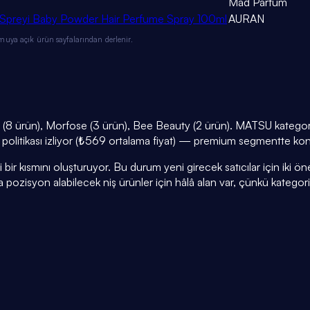
Mad Parfüm
m Spreyi Baby Powder Hair Perfume Spray 100ml
AURAN
muya açık ürün sayfalarından derlenir.
8 ürün), Morfose (3 ürün), Bee Beauty (2 ürün). MATSU kategorin
t politikası izliyor (₺569 ortalama fiyat) — premium segmentte kon
r kısmını oluşturuyor. Bu durum yeni girecek satıcılar için iki öneml
a pozisyon alabilecek niş ürünler için hâlâ alan var, çünkü kategor