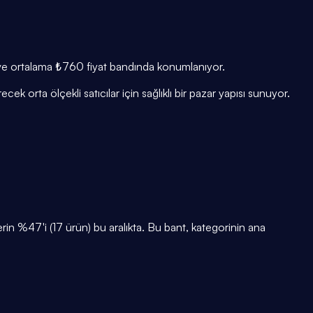
yor ve ortalama ₺760 fiyat bandında konumlanıyor.
cek orta ölçekli satıcılar için sağlıklı bir pazar yapısı sunuyor.
 %47'i (17 ürün) bu aralıkta. Bu bant, kategorinin ana