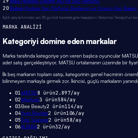
19
Mad Peerless Delight 160 ml Saç Parfümü
20
Bebek Pudrası Saç Parfümü Besleyici ve Onarıcı Saç Bakı
Aylık satış tahminleri son 30 günlük harekete göre hesaplanır. Rakamlar Trendyol'un ka
MARKA ANALİZİ
Kategoriyi domine eden
markalar
Marka tarafında kategoriye yön veren başlıca oyuncular MATSU (
adet satış gerçekleştiriyor. MATSU ortalamanın üzerinde bir fiya
İlk beş markanın toplam satışı, kategorinin genel hacminin önemli bi
bilinmeyen markayla girmek zor. İkincisi, güçlü markaların yanınd
01
MATSU
8
ürün
2.897
/ay
02
Morfose
3
ürün
584
/ay
03
Bee Beauty
2
ürün
114
/ay
04
Yves Rocher
2
ürün
106
/ay
05
Eda Taşpınar
2
ürün
58
/ay
06
AURAN
2
ürün
32
/ay