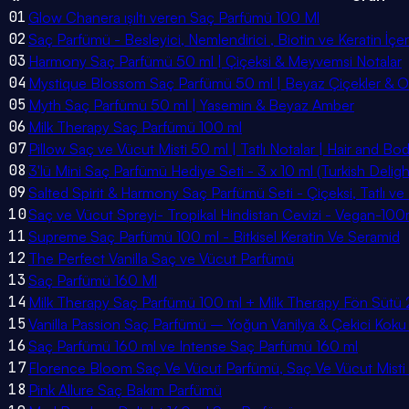
01
Glow Chanera ışıltı veren Saç Parfümü 100 Ml
02
Saç Parfümü - Besleyici, Nemlendirici , Biotin ve Keratin İçeri
03
Harmony Saç Parfümü 50 ml | Çiçeksi & Meyvemsi Notalar
04
Mystique Blossom Saç Parfümü 50 ml | Beyaz Çiçekler & 
05
Myth Saç Parfümü 50 ml | Yasemin & Beyaz Amber
06
Milk Therapy Saç Parfümü 100 ml
07
Pillow Saç ve Vücut Misti 50 ml | Tatlı Notalar | Hair and Bo
08
3'lü Mini Saç Parfümü Hediye Seti - 3 x 10 ml (Turkish Delig
09
Salted Spirit & Harmony Saç Parfümü Seti - Çiçeksi, Tatlı v
10
Saç ve Vücut Spreyi- Tropikal Hindistan Cevizi - Vegan-100
11
Supreme Saç Parfümü 100 ml - Bitkisel Keratin Ve Seramid
12
The Perfect Vanilla Saç ve Vücut Parfümü
13
Saç Parfümü 160 Ml
14
Milk Therapy Saç Parfümü 100 ml + Milk Therapy Fön Sütü
15
Vanilla Passion Saç Parfümü – Yoğun Vanilya & Çekici Koku
16
Saç Parfümü 160 ml ve Intense Saç Parfümü 160 ml
17
Florence Bloom Saç Ve Vücut Parfümü, Saç Ve Vücut Misti
18
Pink Allure Saç Bakım Parfümü