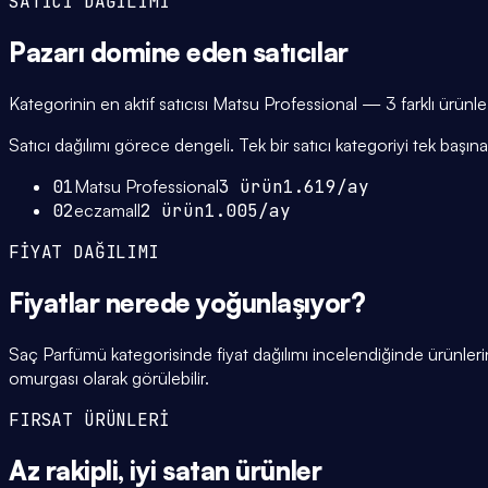
SATICI DAĞILIMI
Pazarı domine eden
satıcılar
Kategorinin en aktif satıcısı Matsu Professional — 3 farklı ürünle
Satıcı dağılımı görece dengeli. Tek bir satıcı kategoriyi tek başına 
01
Matsu Professional
3
ürün
1.619
/ay
02
eczamall
2
ürün
1.005
/ay
FİYAT DAĞILIMI
Fiyatlar
nerede yoğunlaşıyor
?
Saç Parfümü kategorisinde fiyat dağılımı incelendiğinde ürünle
omurgası olarak görülebilir.
FIRSAT ÜRÜNLERİ
Az rakipli,
iyi satan
ürünler