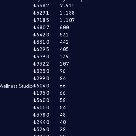
₺358
2
7.911
₺529
1
1.188
₺718
5
1.107
₺480
7
600
₺642
0
531
₺331
0
442
₺629
5
405
₺579
0
139
₺932
2
107
₺525
0
96
₺299
0
84
₺604
0
66
ellness Studio
₺195
0
66
₺360
0
58
₺400
0
54
₺378
0
48
₺244
0
40
₺326
0
28