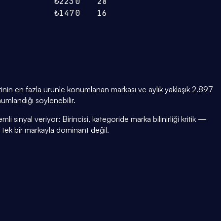
₺223
0
28
₺147
0
16
in en fazla ürünle konumlanan markası ve aylık yaklaşık 2.897
umlandığı söylenebilir.
i sinyal veriyor: Birincisi, kategoride marka bilinirliği kritik —
i tek bir markayla dominant değil.