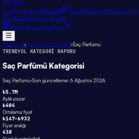
TPro
360
Özellikler
Nasıl Çalışır
Eklenti
Trendyol Fotoğraf Stüdyosu
Fiya
Ürün Analiz
Komisyon Hesapla
Eklenti
Giriş
Ücretsiz Başla
Ana Sayfa
›
Trendyol Kategorileri
›
Saç Parfümü
TRENDYOL KATEGORİ RAPORU
Saç Parfümü
Kategorisi
Saç Parfümü
·
Son güncelleme:
6 Ağustos 2026
₺5.7M
Aylık pazar
₺404
Ortalama fiyat
₺147–₺932
Fiyat aralığı
438
Günlük satış
(
adet
)