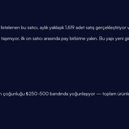
 listelenen bu satıcı, aylık yaklaşık 1.619 adet satış gerçekleştiri
taşımıyor, ilk on satıcı arasında pay birbirine yakın. Bu yapı yeni gire
rin çoğunluğu ₺250-500 bandında yoğunlaşıyor — toplam ürünlerin