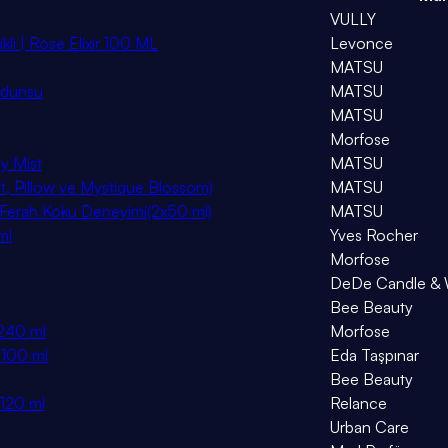
VULLY
kli | Rose Elixir 100 ML
Levonce
MATSU
Odunsu
MATSU
MATSU
Morfose
dy Mist
MATSU
ht, Pillow ve Mystique Blossom)
MATSU
e Ferah Koku Deneyimi(2x50 ml)
MATSU
ml
Yves Rocher
Morfose
DeDe Candle & W
Bee Beauty
 240 ml
Morfose
 100 ml
Eda Taşpınar
Bee Beauty
 120 ml
Relance
Urban Care