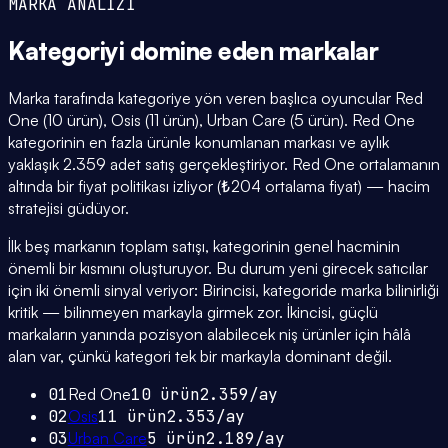
MARKA ANALİZİ
Kategoriyi domine eden
markalar
Marka tarafında kategoriye yön veren başlıca oyuncular Red
One (10 ürün), Osis (11 ürün), Urban Care (5 ürün). Red One
kategorinin en fazla ürünle konumlanan markası ve aylık
yaklaşık 2.359 adet satış gerçekleştiriyor. Red One ortalamanın
altında bir fiyat politikası izliyor (₺204 ortalama fiyat) — hacim
stratejisi güdüyor.
İlk beş markanın toplam satışı, kategorinin genel hacminin
önemli bir kısmını oluşturuyor. Bu durum yeni girecek satıcılar
için iki önemli sinyal veriyor: Birincisi, kategoride marka bilinirliği
kritik — bilinmeyen markayla girmek zor. İkincisi, güçlü
markaların yanında pozisyon alabilecek niş ürünler için hâlâ
alan var, çünkü kategori tek bir markayla dominant değil.
01
Red One
10
ürün
2.359
/ay
02
Osis
11
ürün
2.353
/ay
03
Urban Care
5
ürün
2.189
/ay