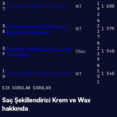
0
1
1
600
Stick Wax Ve Ahşap Topuz Fırçası
IKT
7
9
2
₺
0
Stick Wax Bebek Saç Sabitleyici 1
2
1
579
IKT
8
2
adet ayırma topuz tarağı
7
₺
0
Bitkisel Saç Şekillendirici Orta & Sert
2
1
540
Otacı
9
3
Tutuş 150ML
9
₺
1
1
1
540
Hair Wax Stick Saç Sabitleyici 75 G
IKT
0
5
1
SIK SORULAN SORULAR
Saç Şekillendirici Krem ve Wax
hakkında