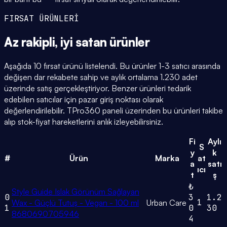
FIRSAT ÜRÜNLERİ
Az rakipli,
iyi satan
ürünler
Aşağıda 10 fırsat ürünü listelendi. Bu ürünler 1-3 satıcı arasında
değişen dar rekabete sahip ve aylık ortalama 1.230 adet
üzerinde satış gerçekleştiriyor. Benzer ürünleri tedarik
edebilen satıcılar için pazar giriş noktası olarak
değerlendirilebilir. TPro360 paneli üzerinden bu ürünleri takibe
alıp stok-fiyat hareketlerini anlık izleyebilirsiniz.
Fi
Aylı
S
y
k
#
Ürün
Marka
at
a
satı
ıcı
t
ş
₺
Style Guide Islak Görünüm Sağlayan
0
3
1.2
1
Wax - Güçlü Tutuş - Vegan - 100 ml
Urban Care
1
0
30
8680690705946
4