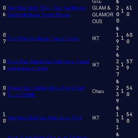
G.G.
₺
0
Hair Wax Stick 75gr - Saç Sabitleyici
GLAM &
2
61
1
6
0
0
Berberstıckwax Topuz Fırçası
GLAMOR
0
OUS
₺
0
1
60
1
Stick Wax Ve Ahşap Topuz Fırçası
IKT
7
9
0
2
₺
0
Stick Wax Bebek Saç Sabitleyici 1 adet
2
57
1
IKT
8
2
9
ayırma topuz tarağı
7
₺
0
Bitkisel Saç Şekillendirici Orta & Sert
2
54
1
Otacı
9
3
0
Tutuş 150ML
9
₺
1
1
54
1
Hair Wax Stick Saç Sabitleyici 75 G
IKT
0
5
0
1
₺
Style Guide Parlak Görünüm Sağlayan