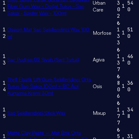
1
Urban
3
54
1
Fiber Gum Wax - Doğal Tutuş - Saç
1
0
0
Care
Sakızı - Spider Wax - 100ml
2
₺
1
Ossion Mat Saç Şekillendirici Wax 100
1
51
1
Morfose
2
3
0
ml
3
₺
1
1
46
1
Saç Pudrası 02 Siyah (Sert Tutuş)
Agiva
3
3
0
7
₺
Thrill Elastik Lifli Gum Şekillendirici Orta
1
8
36
1
Tutuş Saç Sakızı 100ml + BC Acil
Osis
4
0
0
Kurtarma Kremi 30ml
6
₺
1
1
34
1
Saç Şekillendirici Stick Wax
Mixup
5
7
8
7
₺
Matte Clay Paste – Mat Bitiş Orta
1
5
31