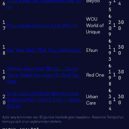
1
Tutuş Erkek Saç Şekillendirici Wax 50
Beyoo
6
7
4
ml
5
₺
WOU
1
2
30
1
Wou Şekillendirici Jel Tarak 260 ml
World of
7
0
0
Unique
9
₺
1
1
30
1
Hair Wax Stick 75gr, Saç Şekillendirici
Efsun
8
9
0
3
₺
Redone Aqua Wax 150 ml – Güçlü
1
1
30
1
Tutuş, Parlak Görünüm, Su Bazlı Saç
Red One
9
9
0
Waxı
8
₺
Style Guide Doğal Ve Mat Görünüm
2
Urban
3
30
1
Sağlayan Wax - Esnek Tutuş - Vegan -
0
0
0
Care
100 ml
4
Aylık satış tahminleri son 30 günlük harekete göre hesaplanır. Rakamlar Trendyol'un
kamuya açık ürün sayfalarından derlenir.