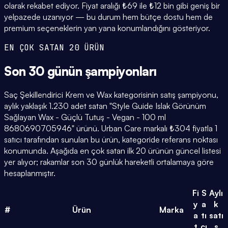
olarak rekabet ediyor. Fiyat aralığı ₺69 ile ₺12 bin gibi geniş bir
yelpazede uzanıyor — bu durum hem bütçe dostu hem de
premium seçeneklerin yan yana konumlandığını gösteriyor.
EN ÇOK SATAN 20 ÜRÜN
Son 30 günün
şampiyonları
Saç Şekillendirici Krem ve Wax kategorisinin satış şampiyonu,
aylık yaklaşık 1.230 adet satan "Style Guide Islak Görünüm
Sağlayan Wax - Güçlü Tutuş - Vegan - 100 ml
8680690705946" ürünü. Urban Care markalı ₺304 fiyatla 1
satıcı tarafından sunulan bu ürün, kategoride referans noktası
konumunda. Aşağıda en çok satan ilk 20 ürünün güncel listesi
yer alıyor; rakamlar son 30 günlük hareketli ortalamaya göre
hesaplanmıştır.
Fi
S
Aylı
y
a
k
#
Ürün
Marka
a
tı
satı
t
cı
ş