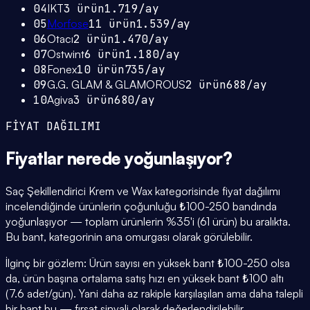
04
IKT
3
ürün
1.719
/ay
05
Morfose
11
ürün
1.539
/ay
06
Otacı
2
ürün
1.470
/ay
07
Ostwint
6
ürün
1.180
/ay
08
Fonex
10
ürün
735
/ay
09
G.G. GLAM & GLAMOROUS
2
ürün
688
/ay
10
Agiva
3
ürün
680
/ay
FİYAT DAĞILIMI
Fiyatlar
nerede yoğunlaşıyor
?
Saç Şekillendirici Krem ve Wax kategorisinde fiyat dağılımı
incelendiğinde ürünlerin çoğunluğu ₺100-250 bandında
yoğunlaşıyor — toplam ürünlerin %35'i (61 ürün) bu aralıkta.
Bu bant, kategorinin ana omurgası olarak görülebilir.
İlginç bir gözlem: Ürün sayısı en yüksek bant ₺100-250 olsa
da, ürün başına ortalama satış hızı en yüksek bant ₺100 altı
(7.6 adet/gün). Yani daha az rakiple karşılaşılan ama daha talepli
bir bant bu — fırsat sinyali olarak değerlendirilebilir.