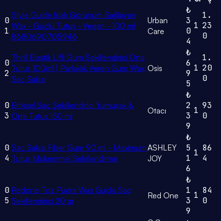
₺
Style Guide Islak Görünüm Sağlayan
1.
0
Urban
3
1
23
Wax - Güçlü Tutuş - Vegan - 100 ml
1
0
Care
0
8680690705946
4
₺
Thrill Elastik Lifli Gum Şekillendirici Orta
1.
0
6
1
20
Tutuş 100ml | Parlaklık Veren Gum Wax,
Osis
2
9
0
Saç Sakızı
5
₺
0
Bitkisel Saç Şekillendirici Yumuşak &
2
93
1
Otacı
3
3
0
Orta Tutuş 150 ml
9
₺
0
Saç Sakızı Fiber Gum 90 ml - Maximum
ASHLEY
5
86
1
4
1
4
Tutuş Mükemmel Şekillendirme
JOY
6
₺
0
Redone Toz Pudra Wax Güçlü Saç
1
84
1
Red One
5
3
0
Şekillendirici 20 gr
9