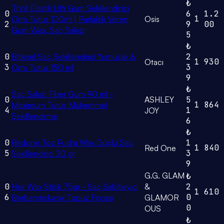
₺
Thrill Elastik Lifli Gum Şekillendirici
0
6
1.2
1
Orta Tutuş 100ml | Parlaklık Veren
Osis
2
9
00
Gum Wax, Saç Sakızı
5
₺
0
Bitkisel Saç Şekillendirici Yumuşak &
2
1
930
Otacı
3
3
Orta Tutuş 150 ml
9
₺
Saç Sakızı Fiber Gum 90 ml -
0
ASHLEY
5
1
864
Maximum Tutuş Mükemmel
4
1
JOY
Şekillendirme
6
₺
0
Redone Toz Pudra Wax Güçlü Saç
1
1
840
Red One
5
3
Şekillendirici 20 gr
9
G.G. GLAM
₺
0
Hair Wax Stick 75gr - Saç Sabitleyici
&
2
1
610
6
0
Berberstıckwax Topuz Fırçası
GLAMOR
0
OUS
₺