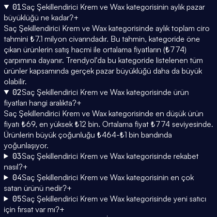
01
Saç Şekillendirici Krem ve Wax kategorisinin aylık pazar
büyüklüğü ne kadar?
+
Saç Şekillendirici Krem ve Wax kategorisinde aylık toplam ciro
tahmini ₺7.1 milyon civarındadır. Bu tahmin, kategoride öne
çıkan ürünlerin satış hacmi ile ortalama fiyatların (₺774)
çarpımına dayanır. Trendyol'da bu kategoride listelenen tüm
ürünler kapsamında gerçek pazar büyüklüğü daha da büyük
olabilir.
02
Saç Şekillendirici Krem ve Wax kategorisinde ürün
fiyatları hangi aralıkta?
+
Saç Şekillendirici Krem ve Wax kategorisinde en düşük ürün
fiyatı ₺69, en yüksek ₺12 bin. Ortalama fiyat ₺774 seviyesinde.
Ürünlerin büyük çoğunluğu ₺464-₺1 bin bandında
yoğunlaşıyor.
03
Saç Şekillendirici Krem ve Wax kategorisinde rekabet
nasıl?
+
04
Saç Şekillendirici Krem ve Wax kategorisinin en çok
satan ürünü nedir?
+
05
Saç Şekillendirici Krem ve Wax kategorisinde yeni satıcı
için fırsat var mı?
+