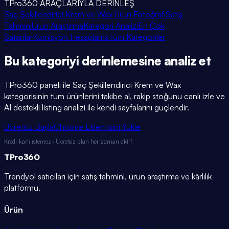
TPro360 ARAÇLARIYLA DERİNLEŞ
Saç Şekillendirici Krem ve Wax Ürün Fotoğrafı
Satış
Tahmini
Ürün Araştırma
Kategori Analizi
En Çok
Satanlar
Komisyon Hesaplama
Tüm Kategoriler
Bu kategoriyi
derinlemesine
analiz et
TPro360 paneli ile
Saç Şekillendirici Krem ve Wax
kategorisinin tüm ürünlerini takibe al, rakip stoğunu canlı izle ve
AI destekli listing analizi ile kendi sayfalarını güçlendir.
Ücretsiz Başla
Chrome Eklentisini Yükle
Kredi kartı istemez · Ücretsiz plan her zaman aktif
TPro
360
Trendyol satıcıları için satış tahmini, ürün araştırma ve kârlılık
platformu.
Ürün