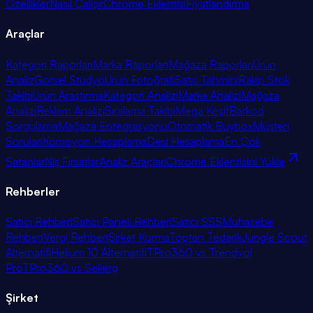
Özellikler
Nasıl Çalışır
Chrome Eklentisi
Fiyatlandırma
Araçlar
Kategori Raporları
Marka Raporları
Mağaza Raporları
Ürün
Analiz
Görsel Stüdyo
Ürün Fotoğrafı
Satış Tahmini
Rakip Stok
Takibi
Ürün Araştırma
Kategori Analizi
Marka Analizi
Mağaza
Analizi
Reklam Analizi
Sıralama Takibi
Mega Keşif
Barkod
Sorgulama
Mağaza Entegrasyonu
Otomatik Buybox
Müşteri
Soruları
Komisyon Hesaplama
Desi Hesaplama
En Çok
Satanlar
Niş Fırsatlar
Analiz Araçları
Chrome Eklentisini Yükle
Rehberler
Satıcı Rehberi
Satıcı Paneli Rehberi
Satıcı SSS
Muhasebe
Rehberi
Vergi Rehberi
Şirket Kurma
Toptan Tedarik
Jungle Scout
Alternatifi
Helium 10 Alternatifi
TPro360 vs Trendyol
Pro
TPro360 vs Sellerg
Şirket