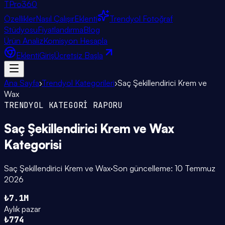
TPro
360
Özellikler
Nasıl Çalışır
Eklenti
Trendyol Fotoğraf
Stüdyosu
Fiyatlandırma
Blog
Ürün Analiz
Komisyon Hesapla
Eklenti
Giriş
Ücretsiz Başla
Ana Sayfa
›
Trendyol Kategorileri
›
Saç Şekillendirici Krem ve
Wax
TRENDYOL KATEGORİ RAPORU
Saç Şekillendirici Krem ve Wax
Kategorisi
Saç Şekillendirici Krem ve Wax
·
Son güncelleme:
10 Temmuz
2026
₺7.1M
Aylık pazar
₺774