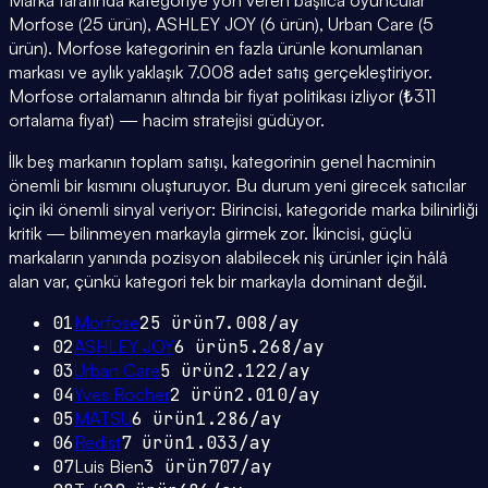
Marka tarafında kategoriye yön veren başlıca oyuncular
Morfose (25 ürün), ASHLEY JOY (6 ürün), Urban Care (5
ürün). Morfose kategorinin en fazla ürünle konumlanan
markası ve aylık yaklaşık 7.008 adet satış gerçekleştiriyor.
Morfose ortalamanın altında bir fiyat politikası izliyor (₺311
ortalama fiyat) — hacim stratejisi güdüyor.
İlk beş markanın toplam satışı, kategorinin genel hacminin
önemli bir kısmını oluşturuyor. Bu durum yeni girecek satıcılar
için iki önemli sinyal veriyor: Birincisi, kategoride marka bilinirliği
kritik — bilinmeyen markayla girmek zor. İkincisi, güçlü
markaların yanında pozisyon alabilecek niş ürünler için hâlâ
alan var, çünkü kategori tek bir markayla dominant değil.
01
Morfose
25
ürün
7.008
/ay
02
ASHLEY JOY
6
ürün
5.268
/ay
03
Urban Care
5
ürün
2.122
/ay
04
Yves Rocher
2
ürün
2.010
/ay
05
MATSU
6
ürün
1.286
/ay
06
Redist
7
ürün
1.033
/ay
07
Luis Bien
3
ürün
707
/ay