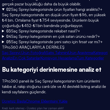
gerçek pazar büyüklüğü daha da büyük olabilir.
02
Saç Spreyi kategorisinde ürün fiyatları hangi aralıkta?
+
Saç Spreyi kategorisinde en düşük ürün fiyatı ₺96, en yüksek
₺4 bin. Ortalama fiyat ₺754 seviyesinde. Ürünlerin büyük
çoğunluğu ₺452-₺1 bin bandında yoğunlaşıyor.
03
Saç Spreyi kategorisinde rekabet nasıl?
+
04
Saç Spreyi kategorisinin en çok satan ürünü nedir?
+
05
Saç Spreyi kategorisinde yeni satıcı için fırsat var mı?
+
TPro360 ARAÇLARIYLA DERİNLEŞ
Saç Spreyi Ürün Fotoğrafı
Satış Tahmini
Ürün Araştırma
Kategori
Analizi
En Çok Satanlar
Komisyon Hesaplama
Tüm Kategoriler
Bu kategoriyi
derinlemesine
analiz et
TPro360 paneli ile
Saç Spreyi
kategorisinin tüm ürünlerini
takibe al, rakip stoğunu canlı izle ve AI destekli listing analizi ile
kendi sayfalarını güçlendir.
Ücretsiz Başla
Chrome Eklentisini Yükle
Kredi kartı istemez · Ücretsiz plan her zaman aktif