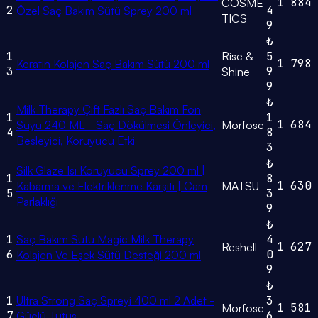
1
884
COSME
2
4
Özel Saç Bakım Sütü Sprey 200 ml
TICS
9
₺
1
Rise &
5
1
798
Keratin Kolajen Saç Bakım Sütü 200 ml
3
9
Shine
9
₺
Milk Therapy Çift Fazlı Saç Bakım Fön
1
1
1
684
Suyu 240 ML - Saç Dökülmesi Önleyici,
Morfose
4
8
Besleyici, Koruyucu Etki
3
₺
Silk Glaze Isı Koruyucu Sprey 200 ml |
1
8
1
630
Kabarma ve Elektriklenme Karşıtı | Cam
MATSU
5
3
Parlaklığı
9
₺
1
Saç Bakım Sütü Magic Milk Therapy
4
1
627
Reshell
6
0
Kolajen Ve Eşek Sütü Desteği 200 ml
9
₺
1
Ultra Strong Saç Spreyi 400 ml 2 Adet -
3
1
581
Morfose
7
6
Güçlü Tutuş