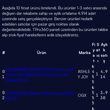
Aşağıda 10 fırsat ürünü listelendi. Bu ürünler 1-3 satıcı arasında
değişen dar rekabete sahip ve aylık ortalama 4.914 adet
üzerinde satış gerçekleştiriyor. Benzer ürünleri tedarik
edebilen satıcılar için pazar giriş noktası olarak
değerlendirilebilir. TPro360 paneli üzerinden bu ürünleri takibe
alıp stok-fiyat hareketlerini anlık izleyebilirsiniz.
Fi
S
Aylı
y
at
k
#
Ürün
Marka
a
ıc
satı
t
ı
ş
₺
Ultra Parlaklık, Elektriklenme Karşıtı, Isı ve
0
ASHLE
4
4.9
1
Neme Karşı Glow Etkili Koruyucu Saç
1
5
14
Y JOY
Spreyi 150 ml
5
₺
0
Bond Protein Repair Isı Koruyucu Sprey
5
3.9
1
OGX
2
5
30
193 ml
5
₺