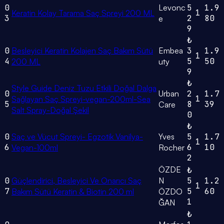
0
Levonc
5
1.9
1
Keratin Kolay Tarama Saç Spreyi 200 ML
3
2
80
e
9
₺
0
Besleyici Keratin Kolajen Saç Bakım Sütü
Embea
3
1.9
1
4
5
50
200 ML
uty
9
₺
Style Guide Deniz Tuzu Etkili Doğal Dalga
0
Urban
2
1.7
1
Sağlayan Saç Spreyi-vegan-200ml-Sea
5
8
39
Care
Salt Spray-Doğal Şekil
0
₺
0
Saç ve Vücut Spreyi- Egzotik Vanilya-
Yves
5
1.7
1
6
6
10
Vegan-100ml
Rocher
2
ÖZDE
₺
0
Güçlendirici, Besleyici Ve Onarıcı Saç
N
5
1.2
1
7
5
60
Bakım Sütü Keratin & Biotin 200 ml
ÖZDO
1
ĞAN
₺