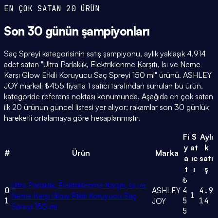
EN ÇOK SATAN 20 ÜRÜN
Son 30 günün
şampiyonları
Saç Spreyi kategorisinin satış şampiyonu, aylık yaklaşık 4.914
adet satan "Ultra Parlaklık, Elektriklenme Karşıtı, Isı ve Neme
Karşı Glow Etkili Koruyucu Saç Spreyi 150 ml" ürünü. ASHLEY
JOY markalı ₺455 fiyatla 1 satıcı tarafından sunulan bu ürün,
kategoride referans noktası konumunda. Aşağıda en çok satan
ilk 20 ürünün güncel listesi yer alıyor; rakamlar son 30 günlük
hareketli ortalamaya göre hesaplanmıştır.
Fi
S
Aylı
y
at
k
#
Ürün
Marka
a
ıc
satı
t
ı
ş
₺
Ultra Parlaklık, Elektriklenme Karşıtı, Isı ve
0
ASHLEY
4
4.9
1
Neme Karşı Glow Etkili Koruyucu Saç
1
5
14
JOY
Spreyi 150 ml
5