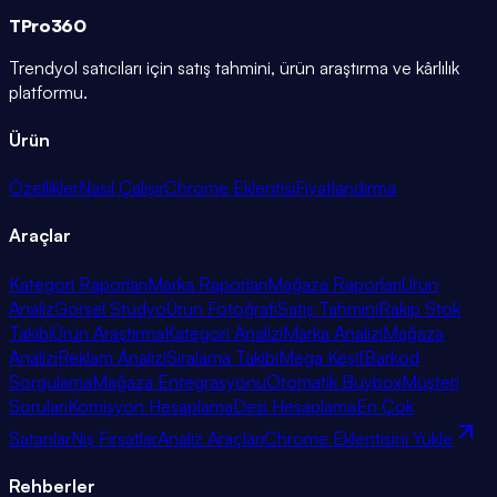
TPro
360
Trendyol satıcıları için satış tahmini, ürün araştırma ve kârlılık
platformu.
Ürün
Özellikler
Nasıl Çalışır
Chrome Eklentisi
Fiyatlandırma
Araçlar
Kategori Raporları
Marka Raporları
Mağaza Raporları
Ürün
Analiz
Görsel Stüdyo
Ürün Fotoğrafı
Satış Tahmini
Rakip Stok
Takibi
Ürün Araştırma
Kategori Analizi
Marka Analizi
Mağaza
Analizi
Reklam Analizi
Sıralama Takibi
Mega Keşif
Barkod
Sorgulama
Mağaza Entegrasyonu
Otomatik Buybox
Müşteri
Soruları
Komisyon Hesaplama
Desi Hesaplama
En Çok
Satanlar
Niş Fırsatlar
Analiz Araçları
Chrome Eklentisini Yükle
Rehberler