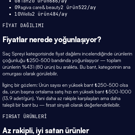
08
Taft
20
ürün
686
/ay
09
agiva care& beauty
2
ürün
522
/ay
10
Wella
2
ürün
484
/ay
FİYAT DAĞILIMI
Fiyatlar
nerede yoğunlaşıyor
?
Saç Spreyi kategorisinde fiyat dağılımı incelendiğinde ürünlerin
çoğunluğu ₺250-500 bandında yoğunlaşıyor — toplam
ürünlerin %43'i (80 ürün) bu aralıkta. Bu bant, kategorinin ana
omurgası olarak görülebilir.
İlginç bir gözlem: Ürün sayısı en yüksek bant ₺250-500 olsa
da, ürün başına ortalama satış hızı en yüksek bant ₺500-1000
(13.9 adet/gün). Yani daha az rakiple karşılaşılan ama daha
talepli bir bant bu — fırsat sinyali olarak değerlendirilebilir.
FIRSAT ÜRÜNLERİ
Az rakipli,
iyi satan
ürünler