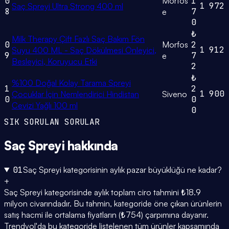
0
Morfos
1
1
972
Saç Spreyi Ultra Strong 400 ml
8
7
e
0
₺
Milk Therapy Çift Fazlı Saç Bakım Fön
0
Morfos
2
1
912
Suyu 400 ML - Saç Dökülmesi Önleyici,
9
7
e
Besleyici, Koruyucu Etki
2
₺
%100 Doğal Kolay Tarama Spreyi
1
2
1
900
Çocuklar İçin Nemlendirici Hindistan
Siveno
0
0
Cevizi Yağlı 100 ml
0
SIK SORULAN SORULAR
Saç Spreyi
hakkında
01
Saç Spreyi kategorisinin aylık pazar büyüklüğü ne kadar?
+
Saç Spreyi kategorisinde aylık toplam ciro tahmini ₺18.9
milyon civarındadır. Bu tahmin, kategoride öne çıkan ürünlerin
satış hacmi ile ortalama fiyatların (₺754) çarpımına dayanır.
Trendyol'da bu kategoride listelenen tüm ürünler kapsamında