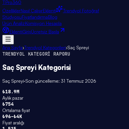
TPro
360
Özellikler
Nasıl Çalışır
Eklenti
Trendyol Fotoğraf
Stüdyosu
Fiyatlandırma
Blog
Ürün Analiz
Komisyon Hesapla
Eklenti
Giriş
Ücretsiz Başla
Ana Sayfa
›
Trendyol Kategorileri
›
Saç Spreyi
TRENDYOL KATEGORİ RAPORU
Saç Spreyi
Kategorisi
Saç Spreyi
·
Son güncelleme:
31 Temmuz 2026
₺18.9M
Aylık pazar
₺754
Ortalama fiyat
₺96–₺4K
Fiyat aralığı
1.515