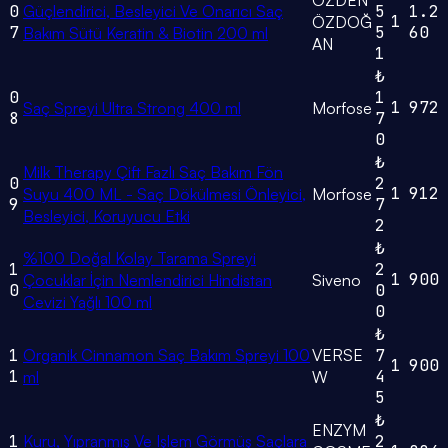
ÖZDEN
0
Güçlendirici, Besleyici Ve Onarıcı Saç
5
1.2
1
ÖZDOĞ
7
5
60
Bakım Sütü Keratin & Biotin 200 ml
AN
1
₺
0
1
1
972
Saç Spreyi Ultra Strong 400 ml
Morfose
8
7
0
₺
Milk Therapy Çift Fazlı Saç Bakım Fön
0
2
1
912
Suyu 400 ML - Saç Dökülmesi Önleyici,
Morfose
9
7
Besleyici, Koruyucu Etki
2
₺
%100 Doğal Kolay Tarama Spreyi
1
2
1
900
Çocuklar İçin Nemlendirici Hindistan
Siveno
0
0
Cevizi Yağlı 100 ml
0
₺
1
Organik Cinnamon Saç Bakım Spreyi 100
VERSE
7
1
900
1
4
ml
W
5
₺
ENZYM
1
Kuru, Yıpranmış Ve Işlem Görmüş Saçlara
2