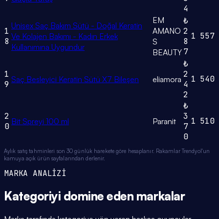
4
EM
₺
Unisex Saç Bakım Sütü - Doğal Keratin
1
AMANO
2
1
557
Ve Kolajen Bakımı - Kadın Erkek
8
8
S
Kullanımına Uygundur
7
BEAUTY
₺
1
2
1
540
Saç Besleyici Keratin Sütü X7 Bileşen
eliamora
9
4
2
₺
2
3
1
510
Bit Spreyi 100 ml
Paranit
0
7
0
Aylık satış tahminleri son 30 günlük harekete göre hesaplanır. Rakamlar Trendyol'un
kamuya açık ürün sayfalarından derlenir.
MARKA ANALİZİ
Kategoriyi domine eden
markalar