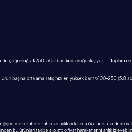
ünlerin çoğunluğu ₺250-500 bandında yoğunlaşıyor — toplam ürünle
ürün başına ortalama satış hızı en yüksek bant ₺100-250 (5.8 adet/
değişen dar rekabete sahip ve aylık ortalama 651 adet üzerinde satış
den bu ürünleri takibe alıp stok-fiyat hareketlerini anlık izleyebilir