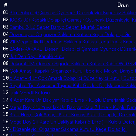
#
Ürün
01
3'lü Dolap Içi Çamaşır Oyuncak Düzenleyici Kapaksız Sak
02
100% Jüt Kapaklı Dolap Içi Çamaşır Oyuncak Düzenleyici K
03
Bambu 3 Lü Sepet Banyo Sepeti Mutfak Sepeti
04
Düzenleyici Organizer Saklama Kutusu Keçe Dolap Içi Gri
05
2'li Mega Etiketli Deterjan Saklama Kutusu Lena Pratik Kapak
06
2Adet-KAPAKLI Desenli Dolap İçi Çamaşır Oyuncak Düzenle
07
Jüt Deri Saplı Kapaklı Kutu
08
Dekoratif Modem ve Sigorta Saklama Kutusu Kablo Wifi Gi
09
Çok Amaçlı Kapaklı Organizer Kutu -box-takı Makyaj Banyo
10
6 Adet - 4 Lt Çok Amaçlı Dolap Içi Düzenleyici Kutu | Buzd
11
Seyahat Tipi Aksesuar Taşıma Kabı Gözlük Diş Macunu Sakl
12
Islak Mendil Kutusu
13
4 Adet Kare Un Bakliyat Kabı 6 Litre - Kulplu Deterjanlık Sak
14
Mega Boy 4'lü Yuvarlak Un Bakliyat Kabı 7 Litre - Kulplu Det
15
Kutu Hurç, Çok Amaçlı Kutu, Kumaş Kutu, Dolap İçi Düzenley
16
Mega Boy 2'li Kare Un Bakliyat Kabı ( 6 Litre ) - Kulplu Dete
17
- Düzenleyici Organizer Saklama Kutusu Keçe Dolap Içi