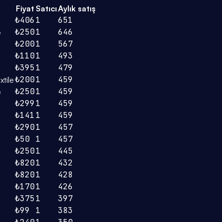
Fiyat
Satıcı
Aylık satış
₺406
1
651
₺250
1
646
e
₺200
1
567
₺110
1
493
₺395
1
479
₺200
1
459
tile
₺250
1
459
e
₺299
1
459
₺141
1
459
₺290
1
457
₺50
1
457
₺250
1
445
₺820
1
432
₺820
1
428
₺170
1
426
₺375
1
397
₺99
1
383