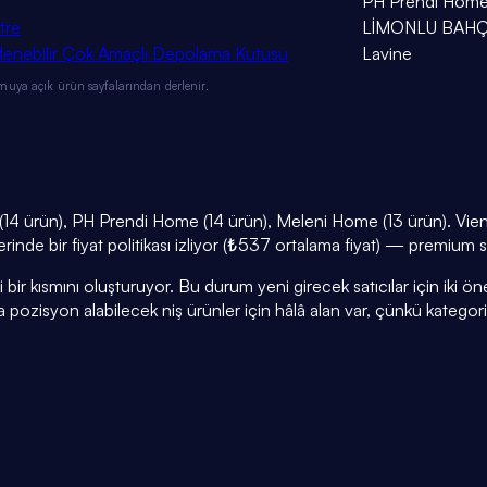
PH Prendi Hom
tre
LİMONLU BAH
tiflenebilir Çok Amaçlı Depolama Kutusu
Lavine
muya açık ürün sayfalarından derlenir.
(14 ürün), PH Prendi Home (14 ürün), Meleni Home (13 ürün). Vien
erinde bir fiyat politikası izliyor (₺537 ortalama fiyat) — premiu
r kısmını oluşturuyor. Bu durum yeni girecek satıcılar için iki öneml
a pozisyon alabilecek niş ürünler için hâlâ alan var, çünkü kategor