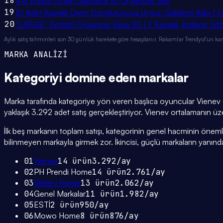
18
4'lü Pudra Çizgili Çekmece Içi Organizer Seti
19
10 Adet Kapaklı Derin Dondurucuya Uygun Saklama Kabı 1 Li
20
”LARGE” Portatif Organizer Kasa 55 LT Kapaklı, Katlanır, İs
Aylık satış tahminleri son 30 günlük harekete göre hesaplanır. Rakamlar Trendyol'un ka
MARKA ANALİZİ
Kategoriyi domine eden
markalar
Marka tarafında kategoriye yön veren başlıca oyuncular Vienev 
yaklaşık 3.292 adet satış gerçekleştiriyor. Vienev ortalamanın üz
İlk beş markanın toplam satışı, kategorinin genel hacminin önemli bi
bilinmeyen markayla girmek zor. İkincisi, güçlü markaların yanınd
01
Vienev
14
ürün
3.292
/ay
02
PH Prendi Home
14
ürün
2.761
/ay
03
Meleni Home
13
ürün
2.062
/ay
04
Genel Markalar
11
ürün
1.982
/ay
05
ESTİ
2
ürün
950
/ay
06
Mowo Home
8
ürün
876
/ay