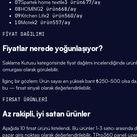
07
Spartek home textile
3
ürün
677
/ay
08
HOMİNG
2
ürün
668
/ay
09
Kitchen Life
2
ürün
560
/ay
10
Motek
2
ürün
557
/ay
FİYAT DAĞILIMI
Fiyatlar
nerede yoğunlaşıyor
?
Saklama Kutusu kategorisinde fiyat dağılımı incelendiğinde ür
omurgası olarak görülebilir.
İlginç bir gözlem: Ürün sayısı en yüksek bant ₺250-500 olsa da, 
bu — fırsat sinyali olarak değerlendirilebilir.
FIRSAT ÜRÜNLERİ
Az rakipli,
iyi satan
ürünler
Aşağıda 10 fırsat ürünü listelendi. Bu ürünler 1-3 satıcı arasında 
pazar giriş noktası olarak değerlendirilebilir. TPro360 paneli üzerin