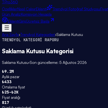
TPro
360
Özellikler
Nasıl Çalışır
Eklenti
Trendyol Fotoğraf Stüdyosu
Fiya
Ürün Analiz
Komisyon Hesapla
Eklenti
Giriş
Ücretsiz Başla
Ana Sayfa
›
Trendyol Kategorileri
›
Saklama Kutusu
TRENDYOL KATEGORİ RAPORU
Saklama Kutusu
Kategorisi
Saklama Kutusu
·
Son güncelleme:
5 Ağustos 2026
₺9.2M
Aylık pazar
₺433
Ortalama fiyat
₺25–₺2K
Fiyat aralığı
817
Günlük satış
(
adet
)