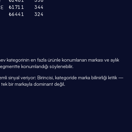
₺240
1
350
e
₺171
1
344
ÇE
₺644
1
324
ev kategorinin en fazla ürünle konumlanan markası ve aylık
m segmentte konumlandığı söylenebilir.
i sinyal veriyor: Birincisi, kategoride marka bilinirliği kritik —
i tek bir markayla dominant değil.