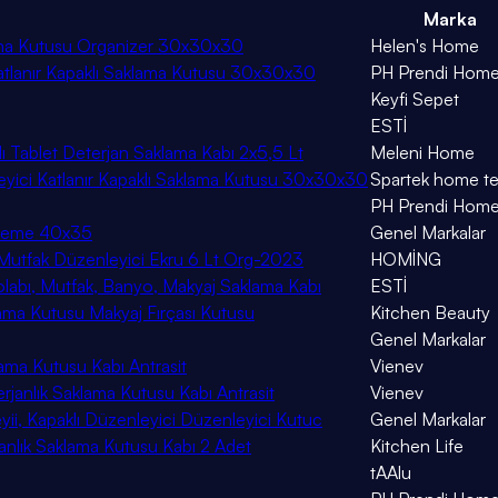
Marka
lama Kutusu Organizer 30x30x30
Helen's Home
atlanır Kapaklı Saklama Kutusu 30x30x30
PH Prendi Hom
Keyfi Sepet
ESTİ
lı Tablet Deterjan Saklama Kabı 2x5,5 Lt
Meleni Home
yici Katlanır Kapaklı Saklama Kutusu 30x30x30
Spartek home tex
PH Prendi Hom
zleme 40x35
Genel Markalar
 Mutfak Düzenleyici Ekru 6 Lt Org-2023
HOMİNG
olabı, Mutfak, Banyo, Makyaj Saklama Kabı
ESTİ
ama Kutusu Makyaj Fırçası Kutusu
Kitchen Beauty
Genel Markalar
lama Kutusu Kabı Antrasit
Vienev
erjanlık Saklama Kutusu Kabı Antrasit
Vienev
ii, Kapaklı Düzenleyici Düzenleyici Kutuc
Genel Markalar
rjanlık Saklama Kutusu Kabı 2 Adet
Kitchen Life
tAAlu