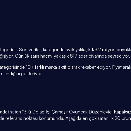
egoridir. Son veriler, kategoride aylık yaklaşık ₺9.2 milyon büyü
eğişiyor. Günlük satış hacmi yaklaşık 817 adet civarında seyrediyor.
tegorisinde 10+ farklı marka aktif olarak rekabet ediyor. Fiyat ar
andığını gösteriyor.
651 adet satan "3'lü Dolap Içi Çamaşır Oyuncak Düzenleyici Kap
ride referans noktası konumunda. Aşağıda en çok satan ilk 20 ürünü