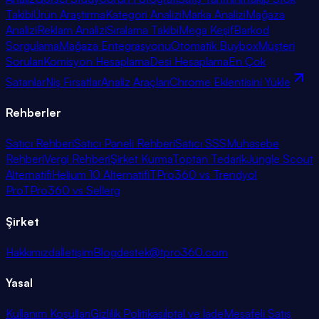
Takibi
Ürün Araştırma
Kategori Analizi
Marka Analizi
Mağaza
Analizi
Reklam Analizi
Sıralama Takibi
Mega Keşif
Barkod
Sorgulama
Mağaza Entegrasyonu
Otomatik Buybox
Müşteri
Soruları
Komisyon Hesaplama
Desi Hesaplama
En Çok
Satanlar
Niş Fırsatlar
Analiz Araçları
Chrome Eklentisini Yükle
Rehberler
Satıcı Rehberi
Satıcı Paneli Rehberi
Satıcı SSS
Muhasebe
Rehberi
Vergi Rehberi
Şirket Kurma
Toptan Tedarik
Jungle Scout
Alternatifi
Helium 10 Alternatifi
TPro360 vs Trendyol
Pro
TPro360 vs Sellerg
Şirket
Hakkımızda
İletişim
Blog
destek@tpro360.com
Yasal
Kullanım Koşulları
Gizlilik Politikası
İptal ve İade
Mesafeli Satış