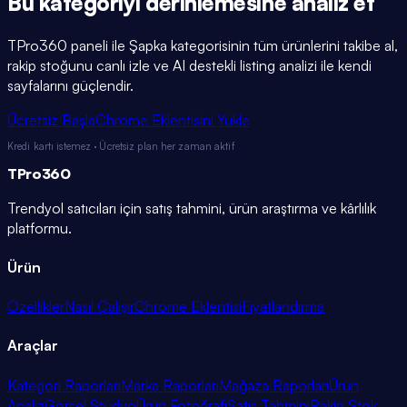
Bu kategoriyi
derinlemesine
analiz et
TPro360 paneli ile
Şapka
kategorisinin tüm ürünlerini takibe al,
rakip stoğunu canlı izle ve AI destekli listing analizi ile kendi
sayfalarını güçlendir.
Ücretsiz Başla
Chrome Eklentisini Yükle
Kredi kartı istemez · Ücretsiz plan her zaman aktif
TPro
360
Trendyol satıcıları için satış tahmini, ürün araştırma ve kârlılık
platformu.
Ürün
Özellikler
Nasıl Çalışır
Chrome Eklentisi
Fiyatlandırma
Araçlar
Kategori Raporları
Marka Raporları
Mağaza Raporları
Ürün
Analiz
Görsel Stüdyo
Ürün Fotoğrafı
Satış Tahmini
Rakip Stok