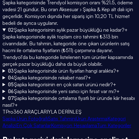
Şapka kategorisinde Trendyol komisyon oranı %21.5, ödeme
vadesi 21 gündür. Bu oran Aksesuar › Şapka & Kep alt dalı için
geçerlidir. Komisyon dışında her sipariş için 10,20 TL hizmet
bedeli de ayrıca uygulanır.
02
Şapka kategorisinin aylık pazar büyüklüğü ne kadar?
+
Şapka kategorisinde aylık toplam ciro tahmini ₺313 bin
civarındadır. Bu tahmin, kategoride öne çıkan ürünlerin satış
hacmi ile ortalama fiyatların (₺511) çarpımına dayanır.
Trendyol'da bu kategoride listelenen tüm ürünler kapsamında
gerçek pazar büyüklüğü daha da büyük olabilir.
03
Şapka kategorisinde ürün fiyatları hangi aralıkta?
+
04
Şapka kategorisinde rekabet nasıl?
+
05
Şapka kategorisinin en çok satan ürünü nedir?
+
06
Şapka kategorisinde yeni satıcı için fırsat var mı?
+
07
Şapka kategorisinde ortalama fiyatlı bir üründe kâr hesabı
nasıl?
+
TPro360 ARAÇLARIYLA DERİNLEŞ
Şapka Ürün Fotoğrafı
Satış Tahmini
Ürün Araştırma
Kategori
Analizi
En Çok Satanlar
Komisyon Hesaplama
Tüm Kategoriler