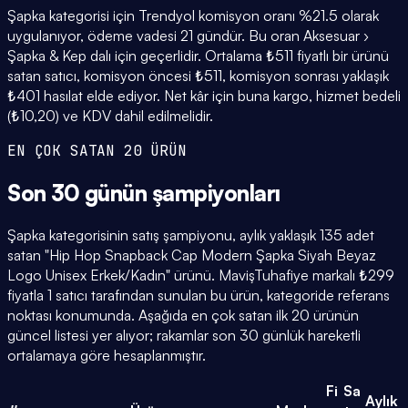
Şapka kategorisi için Trendyol komisyon oranı %21.5 olarak
uygulanıyor, ödeme vadesi 21 gündür. Bu oran Aksesuar ›
Şapka & Kep dalı için geçerlidir. Ortalama ₺511 fiyatlı bir ürünü
satan satıcı, komisyon öncesi ₺511, komisyon sonrası yaklaşık
₺401 hasılat elde ediyor. Net kâr için buna kargo, hizmet bedeli
(₺10,20) ve KDV dahil edilmelidir.
EN ÇOK SATAN 20 ÜRÜN
Son 30 günün
şampiyonları
Şapka kategorisinin satış şampiyonu, aylık yaklaşık 135 adet
satan "Hip Hop Snapback Cap Modern Şapka Siyah Beyaz
Logo Unisex Erkek/Kadın" ürünü. MavişTuhafiye markalı ₺299
fiyatla 1 satıcı tarafından sunulan bu ürün, kategoride referans
noktası konumunda. Aşağıda en çok satan ilk 20 ürünün
güncel listesi yer alıyor; rakamlar son 30 günlük hareketli
ortalamaya göre hesaplanmıştır.
Fi
Sa
Aylık