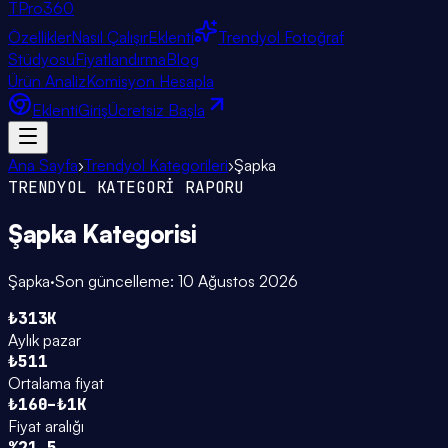
TPro
360
Özellikler
Nasıl Çalışır
Eklenti
Trendyol Fotoğraf
Stüdyosu
Fiyatlandırma
Blog
Ürün Analiz
Komisyon Hesapla
Eklenti
Giriş
Ücretsiz Başla
Ana Sayfa
›
Trendyol Kategorileri
›
Şapka
TRENDYOL KATEGORİ RAPORU
Şapka
Kategorisi
Şapka
·
Son güncelleme:
10 Ağustos 2026
₺313K
Aylık pazar
₺511
Ortalama fiyat
₺160–₺1K
Fiyat aralığı
%21.5