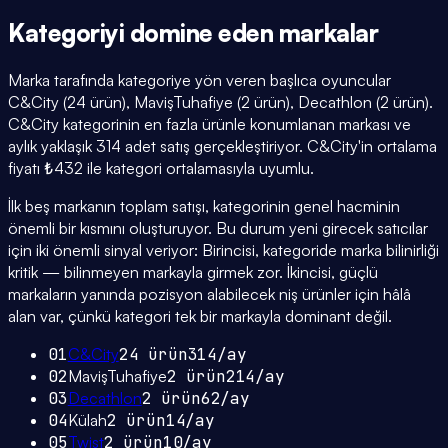
Kategoriyi domine eden
markalar
Marka tarafında kategoriye yön veren başlıca oyuncular
C&City (24 ürün), MavişTuhafiye (2 ürün), Decathlon (2 ürün).
C&City kategorinin en fazla ürünle konumlanan markası ve
aylık yaklaşık 314 adet satış gerçekleştiriyor. C&City'in ortalama
fiyatı ₺432 ile kategori ortalamasıyla uyumlu.
İlk beş markanın toplam satışı, kategorinin genel hacminin
önemli bir kısmını oluşturuyor. Bu durum yeni girecek satıcılar
için iki önemli sinyal veriyor: Birincisi, kategoride marka bilinirliği
kritik — bilinmeyen markayla girmek zor. İkincisi, güçlü
markaların yanında pozisyon alabilecek niş ürünler için hâlâ
alan var, çünkü kategori tek bir markayla dominant değil.
01
C&City
24
ürün
314
/ay
02
MavişTuhafiye
2
ürün
214
/ay
03
Decathlon
2
ürün
62
/ay
04
Külah
2
ürün
14
/ay
05
Twist
2
ürün
10
/ay