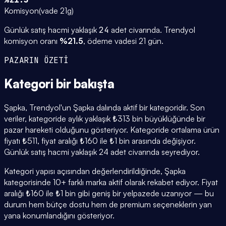
Komisyon
(
vade 21g
)
Günlük satış hacmi yaklaşık
24
adet civarında.
Trendyol
komisyon oranı
%
21.5
, ödeme vadesi
21
gün.
PAZARIN ÖZETİ
Kategori
bir bakışta
Şapka, Trendyol'un Şapka dalında aktif bir kategoridir. Son
veriler, kategoride aylık yaklaşık ₺313 bin büyüklüğünde bir
pazar hareketi olduğunu gösteriyor. Kategoride ortalama ürün
fiyatı ₺511, fiyat aralığı ₺160 ile ₺1 bin arasında değişiyor.
Günlük satış hacmi yaklaşık 24 adet civarında seyrediyor.
Kategori yapısı açısından değerlendirildiğinde, Şapka
kategorisinde 10+ farklı marka aktif olarak rekabet ediyor. Fiyat
aralığı ₺160 ile ₺1 bin gibi geniş bir yelpazede uzanıyor — bu
durum hem bütçe dostu hem de premium seçeneklerin yan
yana konumlandığını gösteriyor.