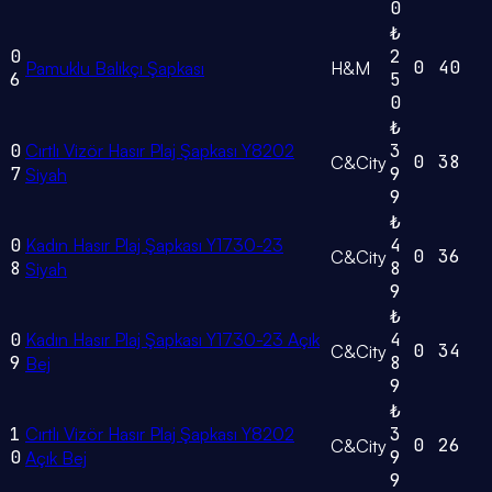
0
₺
0
2
0
40
Pamuklu Balıkçı Şapkası
H&M
6
5
0
₺
0
Cırtlı Vizör Hasır Plaj Şapkası Y8202
3
0
38
C&City
7
9
Siyah
9
₺
0
Kadın Hasır Plaj Şapkası Y1730-23
4
0
36
C&City
8
8
Siyah
9
₺
0
Kadın Hasır Plaj Şapkası Y1730-23 Açık
4
0
34
C&City
9
8
Bej
9
₺
1
Cırtlı Vizör Hasır Plaj Şapkası Y8202
3
0
26
C&City
0
9
Açık Bej
9