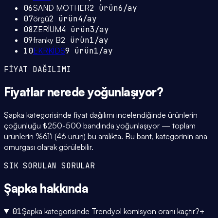
06
SAND MOTHER
2
ürün
6
/ay
07
örgü
2
ürün
4
/ay
08
ZERİUM
4
ürün
3
/ay
09
franky B
2
ürün
1
/ay
10
EKRKİDS
9
ürün
1
/ay
FİYAT DAĞILIMI
Fiyatlar
nerede yoğunlaşıyor
?
Şapka kategorisinde fiyat dağılımı incelendiğinde ürünlerin
çoğunluğu ₺250-500 bandında yoğunlaşıyor — toplam
ürünlerin %61'i (46 ürün) bu aralıkta. Bu bant, kategorinin ana
omurgası olarak görülebilir.
SIK SORULAN SORULAR
Şapka
hakkında
01
Şapka kategorisinde Trendyol komisyon oranı kaçtır?
+