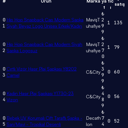
#
Ürün
Marka
ya
tıc
satış
t
ı
₺
0
Hip Hop Snapback Cap Modern Şapka
MavişT
2
1
135
1
9
Siyah Beyaz Logo Unisex Erkek/Kadın
uhafiye
9
₺
0
Hip Hop Snapback Cap Modern Siyah
MavişT
2
1
79
2
7
Şapka Logosuz
uhafiye
0
₺
0
Cırtlı Vizör Hasır Plaj Şapkası Y8202
3
0
60
C&City
3
9
Camel
9
₺
0
Kadın Hasır Plaj Şapkası Y1730-23
4
0
56
C&City
4
8
Vizon
9
₺
0
Bebek UV Korumalı Çift Taraflı Şapka -
Decath
7
0
52
5
4
Sarı/Mavi - Tropikal Desenli
lon