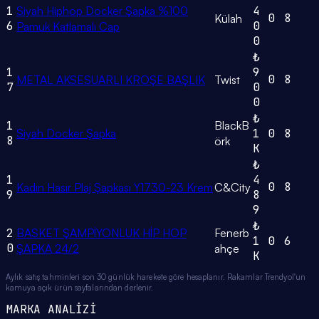
1
Siyah Hiphop Docker Şapka %100
4
0
8
Külah
6
0
Pamuk Katlamalı Cap
0
₺
1
9
0
8
METAL AKSESUARLI KROŞE BAŞLIK
Twist
7
0
0
₺
1
BlackB
Siyah Docker Şapka
1
0
8
8
örk
K
₺
1
4
0
8
Kadın Hasır Plaj Şapkası Y1730-23 Krem
C&City
9
8
9
₺
2
BASKET ŞAMPİYONLUK HİP HOP
Fenerb
1
0
6
0
ŞAPKA 24/2
ahçe
K
Aylık satış tahminleri son 30 günlük harekete göre hesaplanır. Rakamlar Trendyol'un
kamuya açık ürün sayfalarından derlenir.
MARKA ANALİZİ