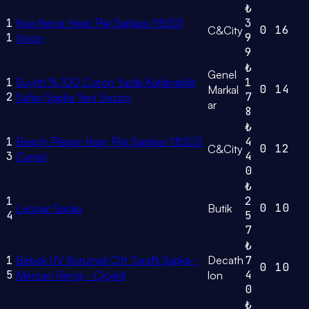
₺
1
Kısa Kenar Hasır Plaj Şapkası Y8201
3
0
16
C&City
1
9
Vizon
9
₺
Genel
1
Suyitti % 100 Coton Yazlık Katlanabilir
1
0
14
Markal
2
7
Safari Şapka Yeni Sezon
ar
8
₺
1
Beach Please Hasır Plaj Şapkası Y8203
4
0
12
C&City
3
4
Camel
0
₺
1
2
0
10
Leopar Şapka
Butik
4
5
7
₺
1
Bebek UV Korumalı Çift Taraflı Şapka -
Decath
7
0
10
5
4
Mercan Rengi - Çiçekli
lon
0
₺