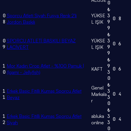
ALİSSE
0
₺
0
Sporcu Atleti Siyah Fuşya Renk 2'li
YÜKSE
3
0
8
8
9
Jordon Baskılı
L IŞIK
9
₺
0
SPORCU ATLETİ BASKILI BEYAZ
YÜKSE
3
0
6
9
9
LACİVERT
L IŞIK
9
₺
1
Mor Kadın Crop Atlet - %100 Pamuk |
9
0
6
KAFT
0
3
(Igami - Jellyfish)
0
₺
Genel
1
Erkek Basic Fitilli Kumaş Sporcu Atlet
3
0
4
Markala
1
3
Beyaz
r
0
₺
1
Erkek Basic Fitilli Kumaş Sporcu Atlet
abluka
3
0
4
2
3
Siyah
online
0