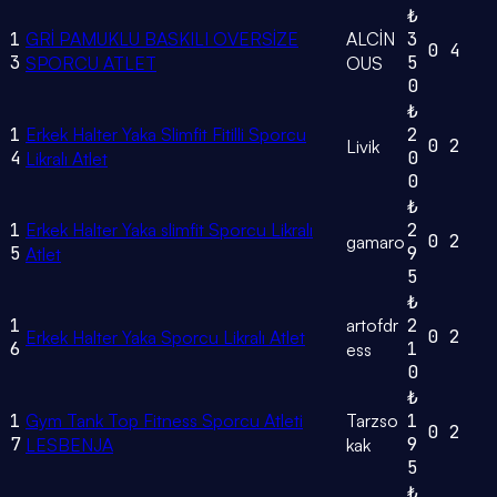
₺
1
GRİ PAMUKLU BASKILI OVERSİZE
ALCİN
3
0
4
3
5
SPORCU ATLET
OUS
0
₺
1
Erkek Halter Yaka Slimfit Fitilli Sporcu
2
0
2
Livik
4
0
Likralı Atlet
0
₺
1
Erkek Halter Yaka slimfit Sporcu Likralı
2
0
2
gamaro
5
9
Atlet
5
₺
1
artofdr
2
0
2
Erkek Halter Yaka Sporcu Likralı Atlet
6
1
ess
0
₺
1
Gym Tank Top Fitness Sporcu Atleti
Tarzso
1
0
2
7
9
LESBENJA
kak
5
₺