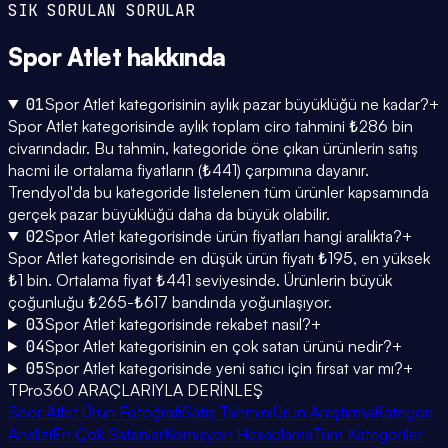
SIK SORULAN SORULAR
Spor Atlet
hakkında
01
Spor Atlet kategorisinin aylık pazar büyüklüğü ne kadar?
+
Spor Atlet kategorisinde aylık toplam ciro tahmini ₺286 bin
civarındadır. Bu tahmin, kategoride öne çıkan ürünlerin satış
hacmi ile ortalama fiyatların (₺441) çarpımına dayanır.
Trendyol'da bu kategoride listelenen tüm ürünler kapsamında
gerçek pazar büyüklüğü daha da büyük olabilir.
02
Spor Atlet kategorisinde ürün fiyatları hangi aralıkta?
+
Spor Atlet kategorisinde en düşük ürün fiyatı ₺195, en yüksek
₺1 bin. Ortalama fiyat ₺441 seviyesinde. Ürünlerin büyük
çoğunluğu ₺265-₺617 bandında yoğunlaşıyor.
03
Spor Atlet kategorisinde rekabet nasıl?
+
04
Spor Atlet kategorisinin en çok satan ürünü nedir?
+
05
Spor Atlet kategorisinde yeni satıcı için fırsat var mı?
+
TPro360 ARAÇLARIYLA DERİNLEŞ
Spor Atlet Ürün Fotoğrafı
Satış Tahmini
Ürün Araştırma
Kategori
Analizi
En Çok Satanlar
Komisyon Hesaplama
Tüm Kategoriler