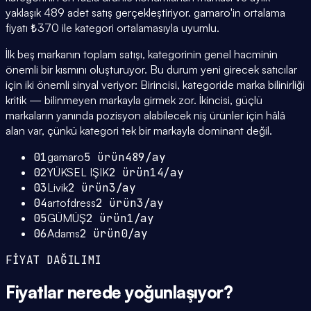
yaklaşık 489 adet satış gerçekleştiriyor. gamaro'in ortalama
fiyatı ₺370 ile kategori ortalamasıyla uyumlu.
İlk beş markanın toplam satışı, kategorinin genel hacminin
önemli bir kısmını oluşturuyor. Bu durum yeni girecek satıcılar
için iki önemli sinyal veriyor: Birincisi, kategoride marka bilinirliği
kritik — bilinmeyen markayla girmek zor. İkincisi, güçlü
markaların yanında pozisyon alabilecek niş ürünler için hâlâ
alan var, çünkü kategori tek bir markayla dominant değil.
01
gamaro
5
ürün
489
/ay
02
YÜKSEL IŞIK
2
ürün
14
/ay
03
Livik
2
ürün
3
/ay
04
artofdress
2
ürün
3
/ay
05
GÜMÜŞ
2
ürün
1
/ay
06
Adams
2
ürün
0
/ay
FİYAT DAĞILIMI
Fiyatlar
nerede yoğunlaşıyor
?