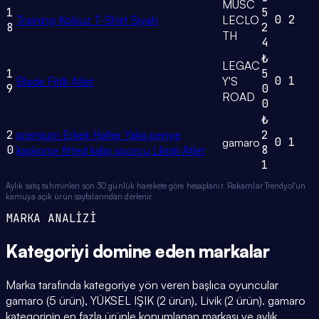
MUSC
1
5
0
2
Training Kolsuz T-Shirt Siyah
LECLO
8
2
TH
4
₺
LEGAC
1
5
0
1
Blade Fitilli Atlet
Y'S
9
0
ROAD
0
₺
2
premium Erkek Halter Yaka penye
2
0
1
gamaro
0
8
kaşkorse fitted kalıp sporcu Likralı Atlet
1
Aylık satış tahminleri son 30 günlük harekete göre hesaplanır. Rakamlar Trendyol'un
kamuya açık ürün sayfalarından derlenir.
MARKA ANALİZİ
Kategoriyi domine eden
markalar
Marka tarafında kategoriye yön veren başlıca oyuncular
gamaro (5 ürün), YÜKSEL IŞIK (2 ürün), Livik (2 ürün). gamaro
kategorinin en fazla ürünle konumlanan markası ve aylık