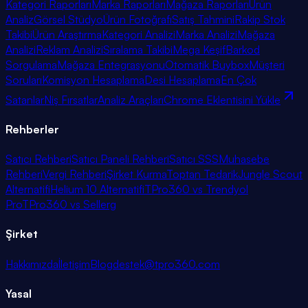
Kategori Raporları
Marka Raporları
Mağaza Raporları
Ürün
Analiz
Görsel Stüdyo
Ürün Fotoğrafı
Satış Tahmini
Rakip Stok
Takibi
Ürün Araştırma
Kategori Analizi
Marka Analizi
Mağaza
Analizi
Reklam Analizi
Sıralama Takibi
Mega Keşif
Barkod
Sorgulama
Mağaza Entegrasyonu
Otomatik Buybox
Müşteri
Soruları
Komisyon Hesaplama
Desi Hesaplama
En Çok
Satanlar
Niş Fırsatlar
Analiz Araçları
Chrome Eklentisini Yükle
Rehberler
Satıcı Rehberi
Satıcı Paneli Rehberi
Satıcı SSS
Muhasebe
Rehberi
Vergi Rehberi
Şirket Kurma
Toptan Tedarik
Jungle Scout
Alternatifi
Helium 10 Alternatifi
TPro360 vs Trendyol
Pro
TPro360 vs Sellerg
Şirket
Hakkımızda
İletişim
Blog
destek@tpro360.com
Yasal