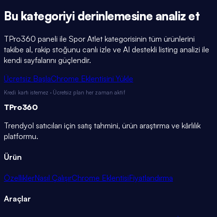
Bu kategoriyi
derinlemesine
analiz et
TPro360 paneli ile
Spor Atlet
kategorisinin tüm ürünlerini
takibe al, rakip stoğunu canlı izle ve AI destekli listing analizi ile
kendi sayfalarını güçlendir.
Ücretsiz Başla
Chrome Eklentisini Yükle
Kredi kartı istemez · Ücretsiz plan her zaman aktif
TPro
360
Trendyol satıcıları için satış tahmini, ürün araştırma ve kârlılık
platformu.
Ürün
Özellikler
Nasıl Çalışır
Chrome Eklentisi
Fiyatlandırma
Araçlar