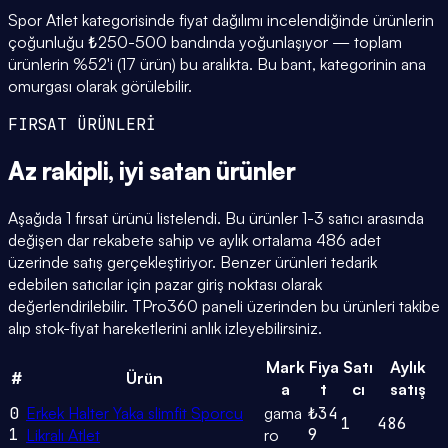
Spor Atlet kategorisinde fiyat dağılımı incelendiğinde ürünlerin
çoğunluğu ₺250-500 bandında yoğunlaşıyor — toplam
ürünlerin %52'i (17 ürün) bu aralıkta. Bu bant, kategorinin ana
omurgası olarak görülebilir.
FIRSAT ÜRÜNLERİ
Az rakipli,
iyi satan
ürünler
Aşağıda 1 fırsat ürünü listelendi. Bu ürünler 1-3 satıcı arasında
değişen dar rekabete sahip ve aylık ortalama 486 adet
üzerinde satış gerçekleştiriyor. Benzer ürünleri tedarik
edebilen satıcılar için pazar giriş noktası olarak
değerlendirilebilir. TPro360 paneli üzerinden bu ürünleri takibe
alıp stok-fiyat hareketlerini anlık izleyebilirsiniz.
Mark
Fiya
Satı
Aylık
#
Ürün
a
t
cı
satış
0
Erkek Halter Yaka slimfit Sporcu
gama
₺34
1
486
1
9
Likralı Atlet
ro