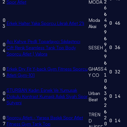
2
2
Spor Atlet
MODA
6
₺
0
Moda
4
0
46
Erkek Halter Yaka Sporcu Likralı Atlet 2'li
3
9
Akai
9
₺
Acı Kahve Pedli Toparlayıcı Sıkılaştırıcı
0
9
0
36
Çift Renk Seamless Tank Top Body
SESEH
4
4
Sporcu Atlet | Valora
9
₺
0
Erkek Dry Fit Y-back Gym Fitness Sporcu
GHASS
4
0
32
5
1
Atleti Gym-101
Y CO
0
₺
STURBAN Kadın Esnek Ve Yumuşak
0
Urban
3
0
14
Dokulu Kontrast Kumaşlı Askılı Siyah Spor
6
9
Beat
Sütyeni
2
₺
TREN
0
Sporcu Atleti - Yarasa Baskılı Spor Atlet
2
0
14
D
7
0
Fitness Gym Tank Top