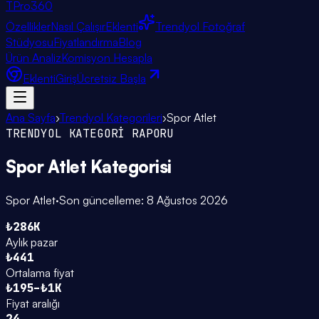
TPro
360
Özellikler
Nasıl Çalışır
Eklenti
Trendyol Fotoğraf
Stüdyosu
Fiyatlandırma
Blog
Ürün Analiz
Komisyon Hesapla
Eklenti
Giriş
Ücretsiz Başla
Ana Sayfa
›
Trendyol Kategorileri
›
Spor Atlet
TRENDYOL KATEGORİ RAPORU
Spor Atlet
Kategorisi
Spor Atlet
·
Son güncelleme:
8 Ağustos 2026
₺286K
Aylık pazar
₺441
Ortalama fiyat
₺195–₺1K
Fiyat aralığı
24