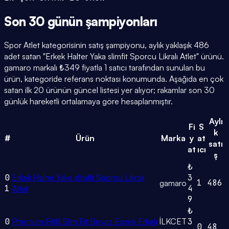
Son 30 günün
şampiyonları
Spor Atlet kategorisinin satış şampiyonu, aylık yaklaşık 486
adet satan "Erkek Halter Yaka slimfit Sporcu Likralı Atlet" ürünü.
gamaro markalı ₺349 fiyatla 1 satıcı tarafından sunulan bu
ürün, kategoride referans noktası konumunda. Aşağıda en çok
satan ilk 20 ürünün güncel listesi yer alıyor; rakamlar son 30
günlük hareketli ortalamaya göre hesaplanmıştır.
Aylı
Fi
S
k
#
Ürün
Marka
y
at
satı
at
ıcı
ş
₺
0
Erkek Halter Yaka slimfit Sporcu Likralı
3
1
486
gamaro
1
4
Atlet
9
₺
0
Premium Fitilli Slim Fit Beyaz Esnek Erkek
İLKCET
3
0
48