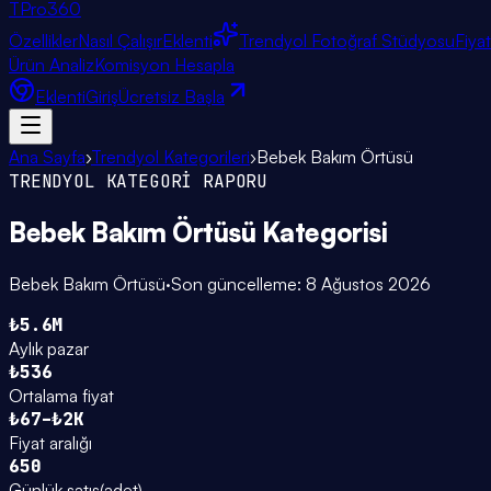
TPro
360
Özellikler
Nasıl Çalışır
Eklenti
Trendyol Fotoğraf Stüdyosu
Fiya
Ürün Analiz
Komisyon Hesapla
Eklenti
Giriş
Ücretsiz Başla
Ana Sayfa
›
Trendyol Kategorileri
›
Bebek Bakım Örtüsü
TRENDYOL KATEGORİ RAPORU
Bebek Bakım Örtüsü
Kategorisi
Bebek Bakım Örtüsü
·
Son güncelleme:
8 Ağustos 2026
₺5.6M
Aylık pazar
₺536
Ortalama fiyat
₺67–₺2K
Fiyat aralığı
650
Günlük satış
(
adet
)