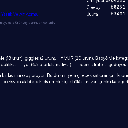
₺450
1
Umaybebek
₺825
1
Sleepy
₺340
1
Yastık Ve Alt Açma.
Juuta
muya açık ürün sayfalarından derlenir.
e (18 ürün), giggles (2 ürün), HAMUR (20 ürün). Baby&Me kategori
politikası izliyor (₺315 ortalama fiyat) — hacim stratejisi güdüyor.
r kısmını oluşturuyor. Bu durum yeni girecek satıcılar için iki öneml
a pozisyon alabilecek niş ürünler için hâlâ alan var, çünkü kategor