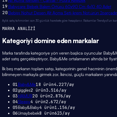
18
Alt Açma Minderi - Çantalı - Pudra Kelebek
19
Babycare Bebek Bakım Örtüsü 60x90 Cm 4x10 40 Adet
20
Bebişş Nohut Desen Alt Açma Seti-krem Not.ürün 2parçadır 
Aylık satış tahminleri son 30 günlük harekete göre hesaplanır. Rakamlar Trendyol'un ka
MARKA ANALİZİ
Kategoriyi domine eden
markalar
Marka tarafında kategoriye yön veren başlıca oyuncular Baby&M
adet satış gerçekleştiriyor. Baby&Me ortalamanın altında bir fiyat 
İlk beş markanın toplam satışı, kategorinin genel hacminin önemli bi
bilinmeyen markayla girmek zor. İkincisi, güçlü markaların yanınd
01
Baby&Me
18
ürün
4.227
/ay
02
giggles
2
ürün
3.516
/ay
03
HAMUR
20
ürün
2.876
/ay
04
Sleepy
4
ürün
2.672
/ay
05
Baby&Baby
4
ürün
1.156
/ay
06
Umaybebek
8
ürün
623
/ay