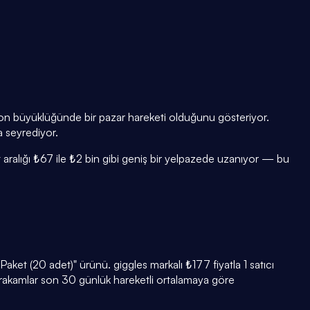
lyon büyüklüğünde bir pazar hareketi olduğunu gösteriyor.
a seyrediyor.
t aralığı ₺67 ile ₺2 bin gibi geniş bir yelpazede uzanıyor — bu
et (20 adet)" ürünü. giggles markalı ₺177 fiyatla 1 satıcı
 rakamlar son 30 günlük hareketli ortalamaya göre