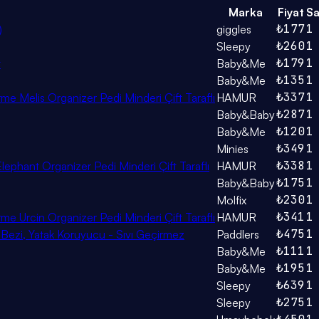
Marka
Fiyat
Sa
₺177
1
)
giggles
₺260
1
Sleepy
₺179
1
t
Baby&Me
₺135
1
Baby&Me
₺337
1
e Melis Organizer Pedi Minderi Çift Taraflı
HAMUR
₺287
1
Baby&Baby
₺120
1
Baby&Me
₺349
1
Minies
₺338
1
phant Organizer Pedi Minderi Çift Taraflı
HAMUR
₺175
1
Baby&Baby
₺230
1
Molfix
₺341
1
e Urcin Organizer Pedi Minderi Çift Taraflı
HAMUR
₺475
1
ezi, Yatak Koruyucu - Sıvı Geçirmez
Paddlers
₺111
1
Baby&Me
₺195
1
Baby&Me
₺639
1
Sleepy
₺275
1
Sleepy