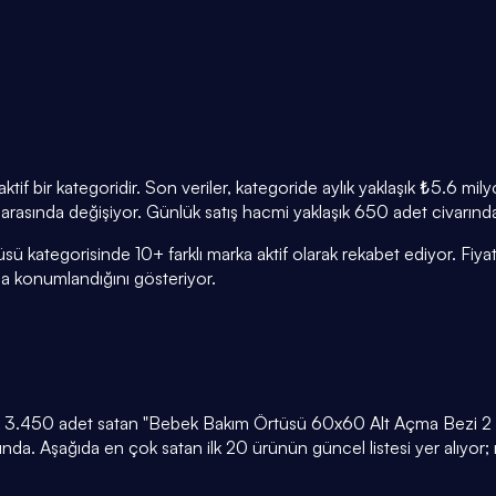
f bir kategoridir. Son veriler, kategoride aylık yaklaşık ₺5.6 mi
n arasında değişiyor. Günlük satış hacmi yaklaşık 650 adet civarınd
ü kategorisinde 10+ farklı marka aktif olarak rekabet ediyor. Fiya
 konumlandığını gösteriyor.
k 3.450 adet satan "Bebek Bakım Örtüsü 60x60 Alt Açma Bezi 2 Pak
da. Aşağıda en çok satan ilk 20 ürünün güncel listesi yer alıyor;