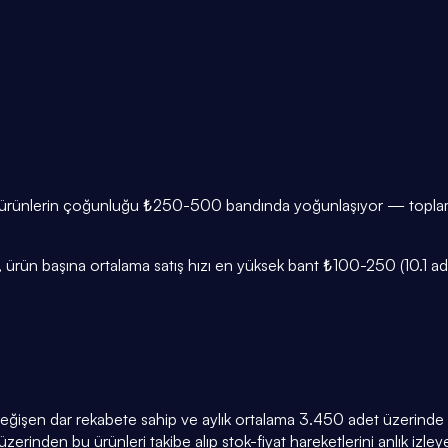
e ürünlerin çoğunluğu ₺250-500 bandında yoğunlaşıyor — toplam ü
rün başına ortalama satış hızı en yüksek bant ₺100-250 (10.1 adet/
 değişen dar rekabete sahip ve aylık ortalama 3.450 adet üzerinde sa
zerinden bu ürünleri takibe alıp stok-fiyat hareketlerini anlık izleyeb