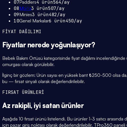
07
Paddlers
4
ürün
564
/ay
08
Molfix
3
ürün
507
/ay
09
Minies
3
ürün
482
/ay
10
Genel Markalar
6
ürün
450
/ay
FİYAT DAĞILIMI
Fiyatlar
nerede yoğunlaşıyor
?
Bebek Bakım Örtüsü kategorisinde fiyat dağılımı incelendiğind
omurgası olarak görülebilir.
İlginç bir gözlem: Ürün sayısı en yüksek bant ₺250-500 olsa da, ü
bu — fırsat sinyali olarak değerlendirilebilir.
FIRSAT ÜRÜNLERİ
Az rakipli,
iyi satan
ürünler
Aşağıda 10 fırsat ürünü listelendi. Bu ürünler 1-3 satıcı arasında
için pazar giriş noktası olarak değerlendirilebilir. TPro360 paneli ü