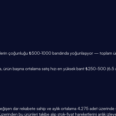
ünlerin çoğunluğu ₺500-1000 bandında yoğunlaşıyor — toplam ürün
 ürün başına ortalama satış hızı en yüksek bant ₺250-500 (6.5 ade
 değişen dar rekabete sahip ve aylık ortalama 4.275 adet üzerinde sa
zerinden bu ürünleri takibe alıp stok-fiyat hareketlerini anlık izleyeb