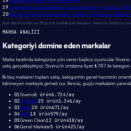
18
Çamaşır Deterjanı 1500 ml x2 Adet
19
Organik Aloe Veralı Bebek Çamaşır Deterjanı- Kokusuz ( 15
20
Bebek Çamaşır Deterjanı,baby Çamaşır Temizleyici,bebekler
Aylık satış tahminleri son 30 günlük harekete göre hesaplanır. Rakamlar Trendyol'un ka
MARKA ANALİZİ
Kategoriyi domine eden
markalar
Marka tarafında kategoriye yön veren başlıca oyuncular Siveno (
satış gerçekleştiriyor. Siveno'in ortalama fiyatı ₺787 ile kategor
İlk beş markanın toplam satışı, kategorinin genel hacminin önemli bi
bilinmeyen markayla girmek zor. İkincisi, güçlü markaların yanınd
01
Siveno
6
ürün
6.714
/ay
02
Uni Baby
25
ürün
3.346
/ay
03
Dalan
20
ürün
671
/ay
04
Dalin
18
ürün
579
/ay
05
Green Clean
12
ürün
438
/ay
06
Genel Markalar
5
ürün
423
/ay