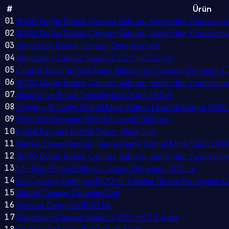
#
Ürün
01
%100 Doğal Bebek Çamaşır Sabunu Kendinden Yumuşatıcılı 
02
%100 Doğal Bebek Çamaşır Sabunu Kendinden Yumuşatıcılı 
03
Yenidoğan Bebek Çamaşır Deterjanı Seti
04
Yenidoğan Çamaşır Sabunu 1500 ml 2'Li Set
05
Organik Lavanta Yağlı Baby Bitkisel Sıvı Çamaşır Deterjanı 2,
06
%100 Doğal Bebek Çamaşır Sabunu Kendinden Yumuşatıcılı 
07
Biberon ve Emzik Temizleyici 500ml 2'li Set
08
Zeytinyağlı Doğal Granül Matik Sabun Lavanta Esintisi 1000
09
Roxy Toz Deterjan 800gr Lavanta Bahçesi
10
Doğal Kaynaklı Granül Sabun Klasik 1 kg
11
Bebek Çamaşırları Için Hipoalerjenik Granül Matik Sabun 10
12
%100 Doğal Bebek Çamaşır Sabunu Kendinden Yumuşatıcılı 
13
Life Fakir Bitkisel Bebek Çamaşır Deterjanı 1500 ml
14
Sıvı Çamaşır Deterjanı 1500 ml + Bahar Ninnisi Yumuşatıcı 1
15
Bebek Çamaşır Deterjanı Seti
16
Çamaşır Deterjanı 1500 Ml
17
Yenidoğan Çamaşır Sabunu 1500 ml X 3 Adet