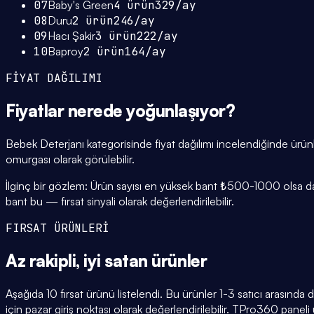
07
Baby's Green
4
ürün
329
/ay
08
Duru
2
ürün
246
/ay
09
Hacı Şakir
3
ürün
222
/ay
10
Baproy
2
ürün
164
/ay
FİYAT DAĞILIMI
Fiyatlar
nerede yoğunlaşıyor
?
Bebek Deterjanı kategorisinde fiyat dağılımı incelendiğinde ür
omurgası olarak görülebilir.
İlginç bir gözlem: Ürün sayısı en yüksek bant ₺500-1000 olsa da,
bant bu — fırsat sinyali olarak değerlendirilebilir.
FIRSAT ÜRÜNLERİ
Az rakipli,
iyi satan
ürünler
Aşağıda 10 fırsat ürünü listelendi. Bu ürünler 1-3 satıcı arasında
için pazar giriş noktası olarak değerlendirilebilir. TPro360 paneli ü