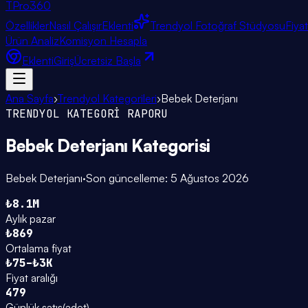
TPro
360
Özellikler
Nasıl Çalışır
Eklenti
Trendyol Fotoğraf Stüdyosu
Fiya
Ürün Analiz
Komisyon Hesapla
Eklenti
Giriş
Ücretsiz Başla
Ana Sayfa
›
Trendyol Kategorileri
›
Bebek Deterjanı
TRENDYOL KATEGORİ RAPORU
Bebek Deterjanı
Kategorisi
Bebek Deterjanı
·
Son güncelleme:
5 Ağustos 2026
₺8.1M
Aylık pazar
₺869
Ortalama fiyat
₺75–₺3K
Fiyat aralığı
479
Günlük satış
(
adet
)