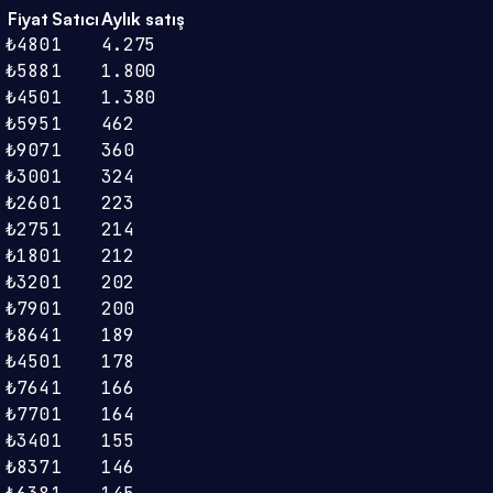
Fiyat
Satıcı
Aylık satış
₺480
1
4.275
₺588
1
1.800
₺450
1
1.380
₺595
1
462
₺907
1
360
₺300
1
324
₺260
1
223
₺275
1
214
₺180
1
212
₺320
1
202
₺790
1
200
₺864
1
189
₺450
1
178
₺764
1
166
₺770
1
164
₺340
1
155
₺837
1
146