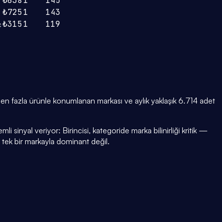
₺638
1
145
₺725
1
143
₺315
1
119
c
en fazla ürünle konumlanan markası ve aylık yaklaşık 6.714 adet
i sinyal veriyor: Birincisi, kategoride marka bilinirliği kritik —
i tek bir markayla dominant değil.