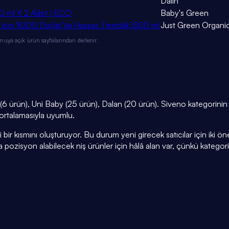
Dalin
00 ml X 2 Adet ) ECO
Baby's Green
 Için %100 Doğal Ve Hassas Temizlik,1500 ml
Just Green Organi
muya açık ürün sayfalarından derlenir.
6 ürün), Uni Baby (25 ürün), Dalan (20 ürün). Siveno kategorinin 
i ortalamasıyla uyumlu.
r kısmını oluşturuyor. Bu durum yeni girecek satıcılar için iki öneml
a pozisyon alabilecek niş ürünler için hâlâ alan var, çünkü kategor