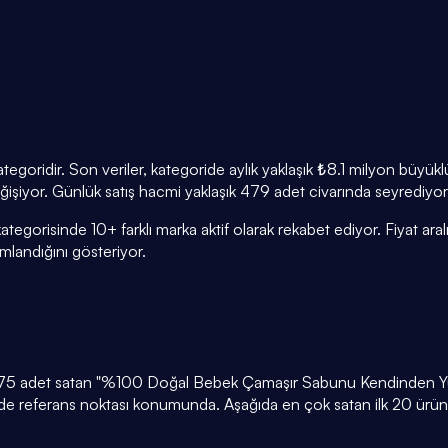
ategoridir. Son veriler, kategoride aylık yaklaşık ₺8.1 milyon büy
eğişiyor. Günlük satış hacmi yaklaşık 479 adet civarında seyrediyor
ategorisinde 10+ farklı marka aktif olarak rekabet ediyor. Fiyat a
andığını gösteriyor.
 4.275 adet satan "%100 Doğal Bebek Çamaşır Sabunu Kendinden Yu
ride referans noktası konumunda. Aşağıda en çok satan ilk 20 ürünü