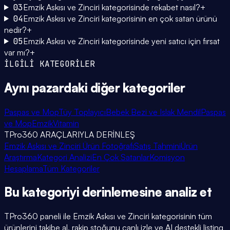
03
Emzik Askısı ve Zinciri kategorisinde rekabet nasıl?
+
04
Emzik Askısı ve Zinciri kategorisinin en çok satan ürünü
nedir?
+
05
Emzik Askısı ve Zinciri kategorisinde yeni satıcı için fırsat
var mı?
+
İLGİLİ KATEGORİLER
Aynı pazardaki
diğer kategoriler
Paspas ve Mop
Tüy Toplayıcı
Bebek Bezi ve Islak Mendil
Paspas
ve Mop
Emzik
Vitamin
TPro360 ARAÇLARIYLA DERİNLEŞ
Emzik Askısı ve Zinciri Ürün Fotoğrafı
Satış Tahmini
Ürün
Araştırma
Kategori Analizi
En Çok Satanlar
Komisyon
Hesaplama
Tüm Kategoriler
Bu kategoriyi
derinlemesine
analiz et
TPro360 paneli ile
Emzik Askısı ve Zinciri
kategorisinin tüm
ürünlerini takibe al, rakip stoğunu canlı izle ve AI destekli listing