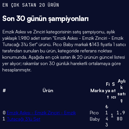
EN ÇOK SATAN 20 ÜRÜN
Son 30 günün
şampiyonları
Emzik Askısı ve Zinciri kategorisinin satış şampiyonu, aylık
yaklaşık 1.980 adet satan "Emzik Askısı - Emzik Zinciri - Emzik
Tutacağı 3'lü Set" ürünü. Pico Baby markalı ₺143 fiyatla 1 satıcı
tarafından sunulan bu ürün, kategoride referans noktası
konumunda. Aşağıda en çok satan ilk 20 ürünün güncel listesi
yer alıyor; rakamlar son 30 günlük hareketli ortalamaya göre
hesaplanmıştır.
Aylı
Fi
S
k
#
Ürün
Marka
ya
at
satı
t
ıcı
ş
₺
0
Emzik Askısı - Emzik Zinciri - Emzik
Pico
1
1.9
1
1
4
80
Tutacağı 3'lü Set
Baby
3