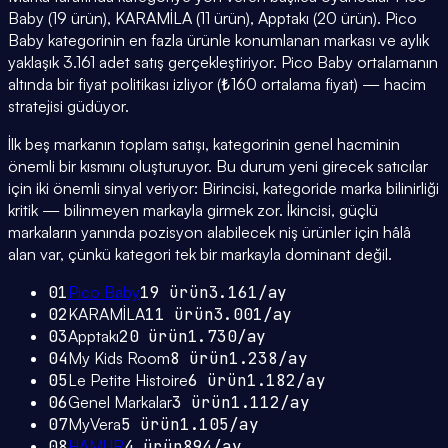
Baby (19 ürün), KARAMİLA (11 ürün), Apptakı (20 ürün). Pico
Baby kategorinin en fazla ürünle konumlanan markası ve aylık
yaklaşık 3.161 adet satış gerçekleştiriyor. Pico Baby ortalamanın
altında bir fiyat politikası izliyor (₺160 ortalama fiyat) — hacim
stratejisi güdüyor.
İlk beş markanın toplam satışı, kategorinin genel hacminin
önemli bir kısmını oluşturuyor. Bu durum yeni girecek satıcılar
için iki önemli sinyal veriyor: Birincisi, kategoride marka bilinirliği
kritik — bilinmeyen markayla girmek zor. İkincisi, güçlü
markaların yanında pozisyon alabilecek niş ürünler için hâlâ
alan var, çünkü kategori tek bir markayla dominant değil.
01
Pico Baby
19
ürün
3.161
/ay
02
KARAMİLA
11
ürün
3.001
/ay
03
Apptakı
20
ürün
1.730
/ay
04
My Kids Room
8
ürün
1.238
/ay
05
Le Petite Histoire
6
ürün
1.182
/ay
06
Genel Markalar
3
ürün
1.112
/ay
07
MyVera
5
ürün
1.105
/ay
08
HAMUR
4
ürün
894
/ay