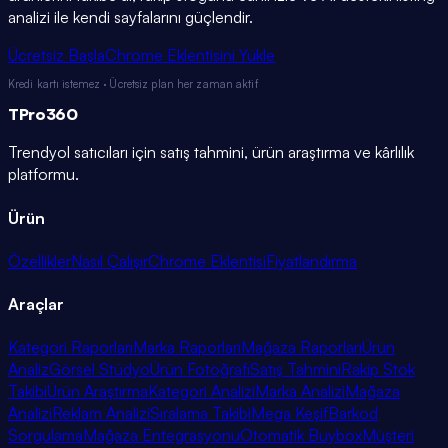
analizi ile kendi sayfalarını güçlendir.
Ücretsiz Başla
Chrome Eklentisini Yükle
Kredi kartı istemez · Ücretsiz plan her zaman aktif
TPro
360
Trendyol satıcıları için satış tahmini, ürün araştırma ve kârlılık
platformu.
Ürün
Özellikler
Nasıl Çalışır
Chrome Eklentisi
Fiyatlandırma
Araçlar
Kategori Raporları
Marka Raporları
Mağaza Raporları
Ürün
Analiz
Görsel Stüdyo
Ürün Fotoğrafı
Satış Tahmini
Rakip Stok
Takibi
Ürün Araştırma
Kategori Analizi
Marka Analizi
Mağaza
Analizi
Reklam Analizi
Sıralama Takibi
Mega Keşif
Barkod
Sorgulama
Mağaza Entegrasyonu
Otomatik Buybox
Müşteri