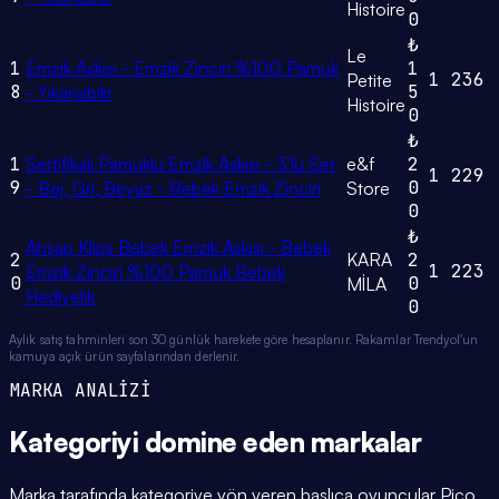
Histoire
0
₺
Le
1
Emzik Askısı - Emzik Zinciri %100 Pamuk
1
1
236
Petite
8
5
- Yıkanabilir
Histoire
0
₺
1
Sertifikalı Pamuklu Emzik Askısı - 3'lü Set
e&f
2
1
229
9
0
- Bej, Gri, Beyaz - Bebek Emzik Zinciri
Store
0
₺
Ahşap Klips Bebek Emzik Askısı - Bebek
2
KARA
2
1
223
Emzik Zinciri %100 Pamuk Bebek
0
0
MİLA
Hediyelik
0
Aylık satış tahminleri son 30 günlük harekete göre hesaplanır. Rakamlar Trendyol'un
kamuya açık ürün sayfalarından derlenir.
MARKA ANALİZİ
Kategoriyi domine eden
markalar
Marka tarafında kategoriye yön veren başlıca oyuncular Pico