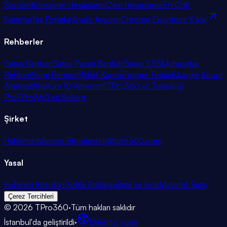
Soruları
Komisyon Hesaplama
Desi Hesaplama
En Çok
Satanlar
Niş Fırsatlar
Analiz Araçları
Chrome Eklentisini Yükle
Rehberler
Satıcı Rehberi
Satıcı Paneli Rehberi
Satıcı SSS
Muhasebe
Rehberi
Vergi Rehberi
Şirket Kurma
Toptan Tedarik
Jungle Scout
Alternatifi
Helium 10 Alternatifi
TPro360 vs Trendyol
Pro
TPro360 vs Sellerg
Şirket
Hakkımızda
İletişim
Blog
destek@tpro360.com
Yasal
Kullanım Koşulları
Gizlilik Politikası
İptal ve İade
Mesafeli Satış
Çerez Tercihleri
©
2026
TPro360
·
Tüm hakları saklıdır
İstanbul'da geliştirildi
·
Eklentiyi yükle