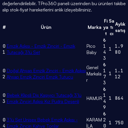
değerlendirilebilir. TPro360 paneli üzerinden bu ürünleri takibe
alıp stok-fiyat hareketlerini anlık izleyebilirsiniz.
Fi
Sa
Aylık
#
Ürün
Marka
ya
tı
satış
t
cı
₺
0
Emzik Askısı - Emzik Zinciri - Emzik
Pico
1
1.9
1
1
4
80
Tutacağı 3'lü Set
Baby
3
₺
Genel
0
Doğal Ahşap Emzik Zinciri - Emzik Askısı
1
1.1
1
Markala
2
7
12
Ahşap Emzik Zinciri Emzik Tutucu
r
3
₺
0
Bebek Klipsli Diş Kaşıyıcı Tutacağı 3’lü
1
1
864
HAMUR
3
4
Emzik Zinciri Askısı Kız Pudra Desenli
9
₺
0
3’lü Set Unisex Bebek Emzik Askısı -
KARAM
2
1
750
4
0
Emzik Zinciri Kahve Tonlar
İLA