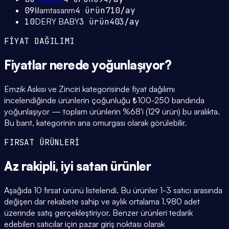
09
lilamtasarım
4
ürün
710
/ay
10
DERY BABY
3
ürün
403
/ay
FİYAT DAĞILIMI
Fiyatlar
nerede yoğunlaşıyor
?
Emzik Askısı ve Zinciri kategorisinde fiyat dağılımı
incelendiğinde ürünlerin çoğunluğu ₺100-250 bandında
yoğunlaşıyor — toplam ürünlerin %68'i (129 ürün) bu aralıkta.
Bu bant, kategorinin ana omurgası olarak görülebilir.
FIRSAT ÜRÜNLERİ
Az rakipli,
iyi satan
ürünler
Aşağıda 10 fırsat ürünü listelendi. Bu ürünler 1-3 satıcı arasında
değişen dar rekabete sahip ve aylık ortalama 1.980 adet
üzerinde satış gerçekleştiriyor. Benzer ürünleri tedarik
edebilen satıcılar için pazar giriş noktası olarak