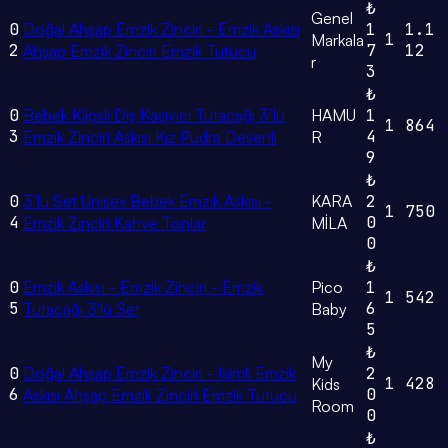
₺
Genel
0
Doğal Ahşap Emzik Zinciri - Emzik Askısı
1
1.1
1
Markala
2
7
12
Ahşap Emzik Zinciri Emzik Tutucu
r
3
₺
0
Bebek Klipsli Diş Kaşıyıcı Tutacağı 3’lü
HAMU
1
1
864
3
4
Emzik Zinciri Askısı Kız Pudra Desenli
R
9
₺
0
3’lü Set Unisex Bebek Emzik Askısı -
KARA
2
1
750
4
0
Emzik Zinciri Kahve Tonlar
MİLA
0
₺
0
Emzik Askısı - Emzik Zinciri - Emzik
Pico
1
1
542
5
6
Tutacağı 3'lü Set
Baby
5
₺
My
0
Doğal Ahşap Emzik Zinciri - Isimli Emzik
2
1
428
Kids
6
0
Askısı Ahşap Emzik Zinciri Emzik Tutucu
Room
0
₺