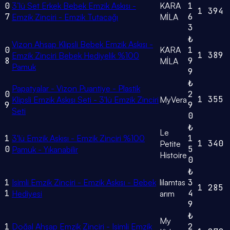
0
3’lü Set Erkek Bebek Emzik Askısı -
KARA
1
1
394
7
6
Emzik Zinciri - Emzik Tutacağı
MİLA
3
₺
Vizon Ahşap Klipsli Bebek Emzik Askısı -
0
KARA
1
1
389
Emzik Zinciri Bebek Hediyelik %100
8
9
MİLA
Pamuk
9
₺
Papatyalar - Vizon Puantiye - Plastik
0
2
1
355
Klipsli Emzik Askısı Seti - 3'lü Emzik Zinciri
MyVera
9
9
Seti
0
₺
Le
1
3'lü Emzik Askısı - Emzik Zinciri %100
1
1
340
Petite
0
5
Pamuk - Yıkanabilir
Histoire
0
₺
1
Isimli Emzik Zinciri - Emzik Askısı - Bebek
lilamtas
3
1
285
1
4
Hediyesi
arım
9
₺
My
1
Doğal Ahşap Emzik Zinciri - Isimli Emzik
2