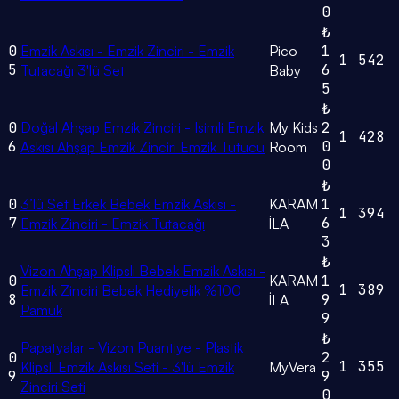
0
₺
0
Emzik Askısı - Emzik Zinciri - Emzik
Pico
1
1
542
5
6
Tutacağı 3'lü Set
Baby
5
₺
0
Doğal Ahşap Emzik Zinciri - Isimli Emzik
My Kids
2
1
428
6
0
Askısı Ahşap Emzik Zinciri Emzik Tutucu
Room
0
₺
0
3’lü Set Erkek Bebek Emzik Askısı -
KARAM
1
1
394
7
6
Emzik Zinciri - Emzik Tutacağı
İLA
3
₺
Vizon Ahşap Klipsli Bebek Emzik Askısı -
0
KARAM
1
1
389
Emzik Zinciri Bebek Hediyelik %100
8
9
İLA
Pamuk
9
₺
Papatyalar - Vizon Puantiye - Plastik
0
2
1
355
Klipsli Emzik Askısı Seti - 3'lü Emzik
MyVera
9
9
Zinciri Seti
0