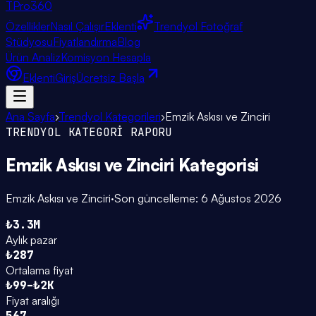
TPro
360
Özellikler
Nasıl Çalışır
Eklenti
Trendyol Fotoğraf
Stüdyosu
Fiyatlandırma
Blog
Ürün Analiz
Komisyon Hesapla
Eklenti
Giriş
Ücretsiz Başla
Ana Sayfa
›
Trendyol Kategorileri
›
Emzik Askısı ve Zinciri
TRENDYOL KATEGORİ RAPORU
Emzik Askısı ve Zinciri
Kategorisi
Emzik Askısı ve Zinciri
·
Son güncelleme:
6 Ağustos 2026
₺3.3M
Aylık pazar
₺287
Ortalama fiyat
₺99–₺2K
Fiyat aralığı
567