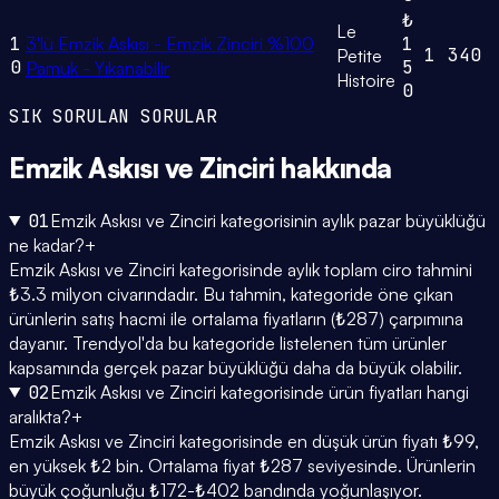
₺
Le
1
3'lü Emzik Askısı - Emzik Zinciri %100
1
1
340
Petite
0
5
Pamuk - Yıkanabilir
Histoire
0
SIK SORULAN SORULAR
Emzik Askısı ve Zinciri
hakkında
01
Emzik Askısı ve Zinciri kategorisinin aylık pazar büyüklüğü
ne kadar?
+
Emzik Askısı ve Zinciri kategorisinde aylık toplam ciro tahmini
₺3.3 milyon civarındadır. Bu tahmin, kategoride öne çıkan
ürünlerin satış hacmi ile ortalama fiyatların (₺287) çarpımına
dayanır. Trendyol'da bu kategoride listelenen tüm ürünler
kapsamında gerçek pazar büyüklüğü daha da büyük olabilir.
02
Emzik Askısı ve Zinciri kategorisinde ürün fiyatları hangi
aralıkta?
+
Emzik Askısı ve Zinciri kategorisinde en düşük ürün fiyatı ₺99,
en yüksek ₺2 bin. Ortalama fiyat ₺287 seviyesinde. Ürünlerin
büyük çoğunluğu ₺172-₺402 bandında yoğunlaşıyor.