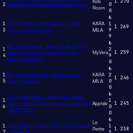
1
270
Kids
2
0
Askısı Ahşap Emzik Zinciri Emzik Tutucu
Room
0
₺
1
3'lü Set Bebek Emzik Askısı - Emzik
KARA
1
1
269
3
9
Zinciri -emzik Tutucu
MİLA
9
₺
Bej - Gül Kurusu - Bahar Çiçek Vizon -
1
2
1
259
Plastik Klipsli Emzik Askısı Seti - 3'lü
MyVera
4
9
Emzik Zinciri Seti
0
₺
1
3’lü Set Emzik Askısı - Emzik Zinciri -
KARA
2
1
246
5
0
Emzik Tutacağı
MİLA
0
₺
Ayı Desenli Bebek Emzik Askısı Emzik
1
1
1
245
Zinciri Emzik Tutacağı Emzirme Aksesuarı
Apptakı
6
0
- EMZ0007
0
₺
Le
1
Emzik Askısı - Emzik Zinciri %100 Pamuk
1
1
238
Petite
7
5
- Yıkanabilir