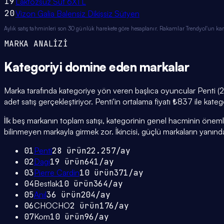
19
Laktozsuz Süt 6X1 L
20
Vizon Galia Balensiz Dikişsiz Sütyen
Aylık satış tahminleri son 30 günlük harekete göre hesaplanır. Rakamlar Trendyol'un ka
MARKA ANALİZİ
Kategoriyi domine eden
markalar
Marka tarafında kategoriye yön veren başlıca oyuncular Penti (28
adet satış gerçekleştiriyor. Penti'in ortalama fiyatı ₺837 ile kate
İlk beş markanın toplam satışı, kategorinin genel hacminin önemli bi
bilinmeyen markayla girmek zor. İkincisi, güçlü markaların yanınd
01
Penti
28
ürün
22.257
/ay
02
Dagi
19
ürün
641
/ay
03
Pierre Cardin
10
ürün
371
/ay
04
Bestlak
10
ürün
364
/ay
05
Anıl
36
ürün
204
/ay
06
CHOCHO
2
ürün
176
/ay
07
Kom
10
ürün
96
/ay