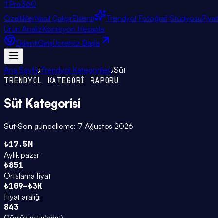
TPro
360
Özellikler
Nasıl Çalışır
Eklenti
Trendyol Fotoğraf Stüdyosu
Fiya
Ürün Analiz
Komisyon Hesapla
Eklenti
Giriş
Ücretsiz Başla
Ana Sayfa
›
Trendyol Kategorileri
›
Süt
TRENDYOL KATEGORİ RAPORU
Süt
Kategorisi
Süt
·
Son güncelleme:
7 Ağustos 2026
₺17.5M
Aylık pazar
₺851
Ortalama fiyat
₺109–₺3K
Fiyat aralığı
843
Günlük satış
(
adet
)