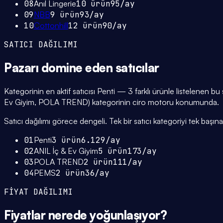
08
Anıl Lingerie
10
ürün
95
/ay
09
NBB
9
ürün
93
/ay
10
Cottonhill
12
ürün
90
/ay
SATICI DAĞILIMI
Pazarı domine eden
satıcılar
Kategorinin en aktif satıcısı Penti — 3 farklı ürünle listelenen bu
Ev Giyim, POLA TREND) kategorinin ciro motoru konumunda.
Satıcı dağılımı görece dengeli. Tek bir satıcı kategoriyi tek başına 
01
Penti
3
ürün
6.129
/ay
02
ANIL İç & Ev Giyim
5
ürün
173
/ay
03
POLA TREND
2
ürün
111
/ay
04
PEMS
2
ürün
36
/ay
FİYAT DAĞILIMI
Fiyatlar
nerede yoğunlaşıyor
?