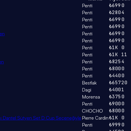
₺699
0
Penti
₺280
4
Penti
₺699
0
Penti
₺699
0
Penti
₺699
0
yen
Penti
₺699
0
Penti
₺1K
0
Penti
₺1K
11
Penti
₺825
4
en
Penti
₺800
0
Penti
₺440
0
Penti
₺657
20
Bestlak
₺400
1
Dagi
₺375
0
Morensa
₺900
0
Penti
₺800
0
CHOCHO
₺1K
0
cı Dantel Sütyen Set D Cup Seçeneğiyle
Pierre Cardin
₺999
0
Penti