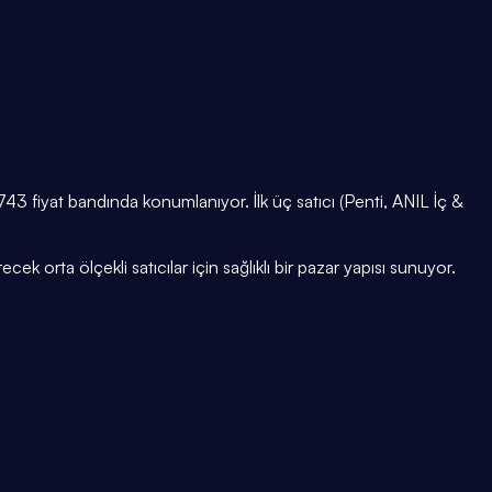
₺743 fiyat bandında konumlanıyor. İlk üç satıcı (Penti, ANIL İç &
cek orta ölçekli satıcılar için sağlıklı bir pazar yapısı sunuyor.