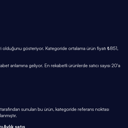
eti olduğunu gösteriyor. Kategoride ortalama ürün fiyatı ₺851,
et anlamına geliyor. En rekabetli ürünlerde satıcı sayısı 20'a
ı tarafından sunulan bu ürün, kategoride referans noktası
anmıştır.
cı
Aylık satış