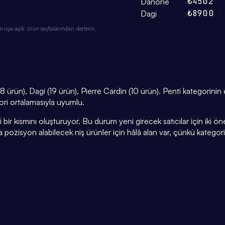
₺450
2
Danone
₺890
0
Dagi
muya açık ürün sayfalarından derlenir.
 ürün), Dagi (19 ürün), Pierre Cardin (10 ürün). Penti kategorinin
gori ortalamasıyla uyumlu.
r kısmını oluşturuyor. Bu durum yeni girecek satıcılar için iki öneml
a pozisyon alabilecek niş ürünler için hâlâ alan var, çünkü kategor