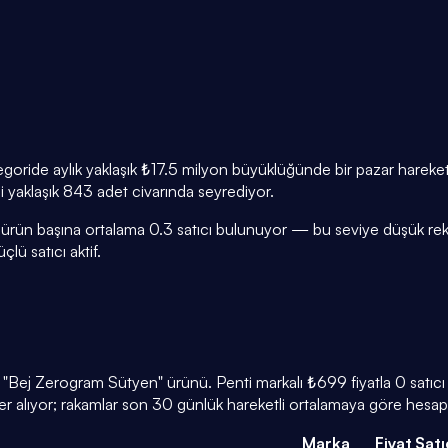
kategoride aylık yaklaşık ₺17.5 milyon büyüklüğünde bir pazar harek
mi yaklaşık 843 adet civarında seyrediyor.
 ürün başına ortalama 0.3 satıcı bulunuyor — bu seviye düşük rekab
lü satıcı aktif.
an "Bej Zerogram Sütyen" ürünü. Penti markalı ₺699 fiyatla 0 satıc
r alıyor; rakamlar son 30 günlük hareketli ortalamaya göre hesapl
Marka
Fiyat
Satı