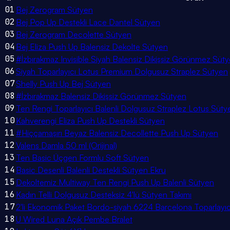
01
Bej Zerogram Sütyen
02
Bej Pop Up Destekli Lace Dantel Sütyen
03
Bej Zerogram Decolette Sütyen
04
Bej Eliza Push Up Balensiz Dekolte Sütyen
05
#İzbırakmaz Invisible Siyah Balensiz Dikişsiz Görünmez Süt
06
Siyah Toparlayıcı Lotus Premium Dolgusuz Straplez Sütyen
07
Shelly Push Up Bej Sütyen
08
#İzbırakmaz Balensiz Dikişsiz Görünmez Sütyen
09
Ten Rengi Toparlayıcı Balenli Dolgusuz Straplez Lotus Süty
10
Kahverengi Eliza Push Up Destekli Sütyen
11
#Hiççamaşırı Beyaz Balensiz Decollette Push Up Sütyen
12
Valens Damla 50 ml (Orijinal)
13
Ten Basic Üçgen Formlu Soft Sütyen
14
Basic Desenli Balenli Destekli Sütyen Ekru
15
Dekoltemiz Multiway Ten Rengi Push Up Balenli Sütyen
16
Kadın Telli Dolgusuz Desteksiz 4'lü Sütyen Takımı
17
2'li Ekonomik Paket Bordo-siyah 6224 Barcelona Toparlayı
18
U Wired Luna Açık Pembe Bralet