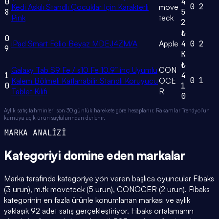
0
4
0
2
Kedi Askılı Standlı Çocuklar Için Karakterli
move
8
5
Pink
teck
2
₺
0
iPad Smart Folio Beyaz MDEJ4ZM/A
Apple
4
0
2
9
K
₺
Galaxy Tab S9 Fe / s10 Fe 10.9” inç Uyumlu
CON
1
4
0
1
Kalem Bölmeli Katlanabilir Standlı Koruyucu
OCE
0
1
Tablet Kılıfı
R
0
Aylık satış tahminleri son 30 günlük harekete göre hesaplanır. Rakamlar Trendyol'un
kamuya açık ürün sayfalarından derlenir.
MARKA ANALİZİ
Kategoriyi domine eden
markalar
Marka tarafında kategoriye yön veren başlıca oyuncular Fibaks
(3 ürün), m.tk moveteck (5 ürün), CONOCER (2 ürün). Fibaks
kategorinin en fazla ürünle konumlanan markası ve aylık
yaklaşık 92 adet satış gerçekleştiriyor. Fibaks ortalamanın