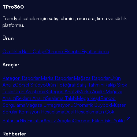
TPro
360
Trendyol satıcıları için satış tahmini, ürün araştırma ve kârlılık
platformu.
Ürün
Özellikler
Nasıl Çalışır
Chrome Eklentisi
Fiyatlandırma
Araçlar
Kategori Raporları
Marka Raporları
Mağaza Raporları
Ürün
Analiz
Görsel Stüdyo
Ürün Fotoğrafı
Satış Tahmini
Rakip Stok
Takibi
Ürün Araştırma
Kategori Analizi
Marka Analizi
Mağaza
Analizi
Reklam Analizi
Sıralama Takibi
Mega Keşif
Barkod
Sorgulama
Mağaza Entegrasyonu
Otomatik Buybox
Müşteri
Soruları
Komisyon Hesaplama
Desi Hesaplama
En Çok
Satanlar
Niş Fırsatlar
Analiz Araçları
Chrome Eklentisini Yükle
Rehberler