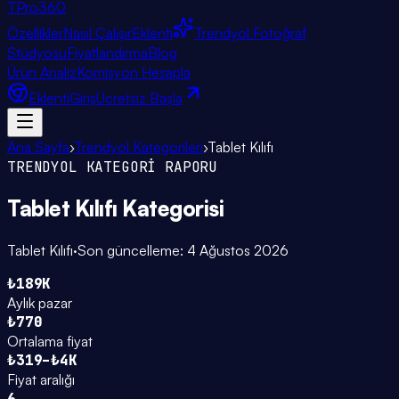
TPro
360
Özellikler
Nasıl Çalışır
Eklenti
Trendyol Fotoğraf
Stüdyosu
Fiyatlandırma
Blog
Ürün Analiz
Komisyon Hesapla
Eklenti
Giriş
Ücretsiz Başla
Ana Sayfa
›
Trendyol Kategorileri
›
Tablet Kılıfı
TRENDYOL KATEGORİ RAPORU
Tablet Kılıfı
Kategorisi
Tablet Kılıfı
·
Son güncelleme:
4 Ağustos 2026
₺189K
Aylık pazar
₺770
Ortalama fiyat
₺319–₺4K
Fiyat aralığı
6