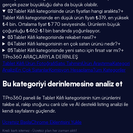
gerçek pazar büyüklüğü daha da büyük olabilir.
02
Tablet Kılıfı kategorisinde ürün fiyatları hangi aralıkta?
+
Tablet Kılıfı kategorisinde en düşük ürün fiyatı ₺319, en yüksek
₺4 bin. Ortalama fiyat ₺770 seviyesinde. Ürünlerin büyük
çoğunluğu ₺462-₺1 bin bandında yoğunlaşıyor.
03
Tablet Kılıfı kategorisinde rekabet nasıl?
+
04
Tablet Kılıfı kategorisinin en çok satan ürünü nedir?
+
05
Tablet Kılıfı kategorisinde yeni satıcı için fırsat var mı?
+
TPro360 ARAÇLARIYLA DERİNLEŞ
Tablet Kılıfı Ürün Fotoğrafı
Satış Tahmini
Ürün Araştırma
Kategori
Analizi
En Çok Satanlar
Komisyon Hesaplama
Tüm Kategoriler
Bu kategoriyi
derinlemesine
analiz et
TPro360 paneli ile
Tablet Kılıfı
kategorisinin tüm ürünlerini
takibe al, rakip stoğunu canlı izle ve AI destekli listing analizi ile
kendi sayfalarını güçlendir.
Ücretsiz Başla
Chrome Eklentisini Yükle
Kredi kartı istemez · Ücretsiz plan her zaman aktif