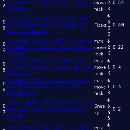
2
0
54
Kılıf + Bluetoothlu Klavye Mause + Avuç içi
move
2
K
Red Kalem
teck
₺
Samsung Galaxy Tab S6 Lite 2024 P610
0
5
0
30
P617 P620 10.4 Kalem Bölmeli Standlı
Fibaks
3
0
Koruyucu Silikon Kılıf
0
iPad 11. Nesil A16 /10. Nesil 10.9 Uyumlu Flip
m.tk
₺
0
2
0
22
Kılıf + Bluetoothlu Klavye Mause + Avuç içi
move
4
K
Red Kalem
teck
iPad 11. Nesil A16 11inç/ 10.Nesil 10.9inç
m.tk
₺
0
1
0
4
Uyumlu Kılıf Manyetik Kalem için Kilit Yuvalı
move
5
K
Magic Kapak
teck
İpad Air 11 Inç 2024 2025 M2/m3 Uyumlu
m.tk
₺
0
1
0
4
Klavyeli Tablet Kılıf Bluetooth Kalem
move
6
K
Bölmeli Standlı
teck
₺
İpad 11.Nesil 11 inç 2025 A16 Uyumlu Üçgen
0
Snee
6
0
2
Katlanabilir Kalemlikli Yatay Dikey Standlı
7
4
zy
Akıllı Kılıf
3
₺
İpad 11 (A16) 2025 10. Nesil 10.9 Uyumlu Kılıf
m.tk