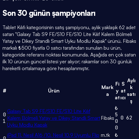
Son 30 günün
şampiyonları
Tablet Kılıfı kategorisinin satış şampiyonu, aylık yaklaşık 62 adet
satan "Galaxy Tab S9 FE/S10 FE/S10 Lite Kılıf Kalem Bölmeli
Yatay ve Dikey Standlı Smart Uyku Modlu Kapak" ürünü. Fibaks
markalı ₺500 fiyatla 0 satıcı tarafından sunulan bu ürün,
kategoride referans noktası konumunda. Aşağıda en çok satan
ilk 10 ürünün güncel listesi yer alıyor; rakamlar son 30 günlük
hareketli ortalamaya göre hesaplanmıştır.
Aylı
Fi
S
Mark
k
#
Ürün
y
at
a
satı
at
ıcı
ş
₺
Galaxy Tab S9 FE/S10 FE/S10 Lite Kılıf
0
5
0
62
Kalem Bölmeli Yatay ve Dikey Standlı Smart
Fibaks
1
0
Uyku Modlu Kapak
0
iPad 11. Nesil A16 /10. Nesil 10.9 Uyumlu Flip
m.tk
₺
0