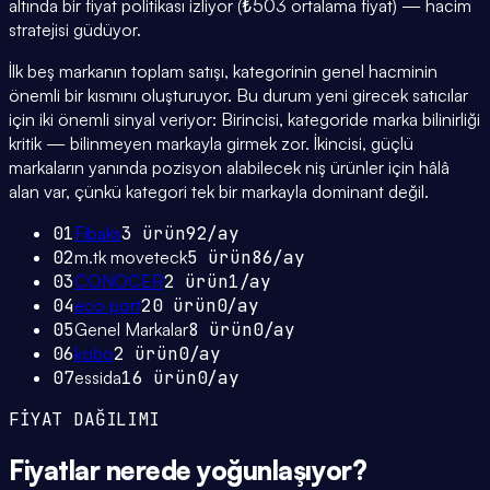
altında bir fiyat politikası izliyor (₺503 ortalama fiyat) — hacim
stratejisi güdüyor.
İlk beş markanın toplam satışı, kategorinin genel hacminin
önemli bir kısmını oluşturuyor. Bu durum yeni girecek satıcılar
için iki önemli sinyal veriyor: Birincisi, kategoride marka bilinirliği
kritik — bilinmeyen markayla girmek zor. İkincisi, güçlü
markaların yanında pozisyon alabilecek niş ürünler için hâlâ
alan var, çünkü kategori tek bir markayla dominant değil.
01
Fibaks
3
ürün
92
/ay
02
m.tk moveteck
5
ürün
86
/ay
03
CONOCER
2
ürün
1
/ay
04
eco port
20
ürün
0
/ay
05
Genel Markalar
8
ürün
0
/ay
06
kobo
2
ürün
0
/ay
07
essida
16
ürün
0
/ay
FİYAT DAĞILIMI
Fiyatlar
nerede yoğunlaşıyor
?