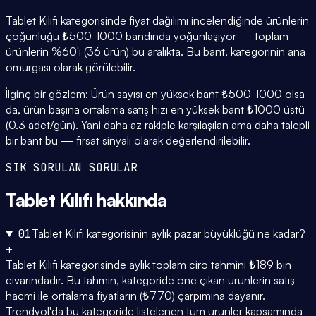
Tablet Kılıfı kategorisinde fiyat dağılımı incelendiğinde ürünlerin
çoğunluğu ₺500-1000 bandında yoğunlaşıyor — toplam
ürünlerin %60'i (36 ürün) bu aralıkta. Bu bant, kategorinin ana
omurgası olarak görülebilir.
İlginç bir gözlem: Ürün sayısı en yüksek bant ₺500-1000 olsa
da, ürün başına ortalama satış hızı en yüksek bant ₺1000 üstü
(0.3 adet/gün). Yani daha az rakiple karşılaşılan ama daha talepli
bir bant bu — fırsat sinyali olarak değerlendirilebilir.
SIK SORULAN SORULAR
Tablet Kılıfı
hakkında
01
Tablet Kılıfı kategorisinin aylık pazar büyüklüğü ne kadar?
+
Tablet Kılıfı kategorisinde aylık toplam ciro tahmini ₺189 bin
civarındadır. Bu tahmin, kategoride öne çıkan ürünlerin satış
hacmi ile ortalama fiyatların (₺770) çarpımına dayanır.
Trendyol'da bu kategoride listelenen tüm ürünler kapsamında