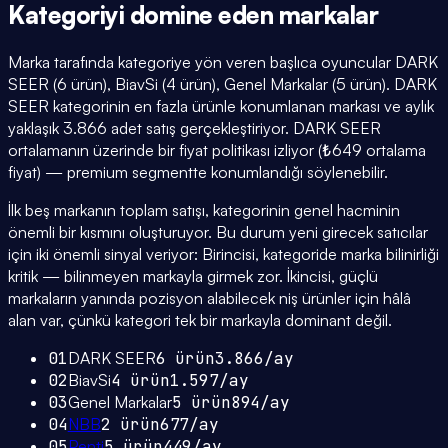
Kategoriyi domine eden
markalar
Marka tarafında kategoriye yön veren başlıca oyuncular DARK
SEER (6 ürün), BiavSi (4 ürün), Genel Markalar (5 ürün). DARK
SEER kategorinin en fazla ürünle konumlanan markası ve aylık
yaklaşık 3.866 adet satış gerçekleştiriyor. DARK SEER
ortalamanın üzerinde bir fiyat politikası izliyor (₺649 ortalama
fiyat) — premium segmentte konumlandığı söylenebilir.
İlk beş markanın toplam satışı, kategorinin genel hacminin
önemli bir kısmını oluşturuyor. Bu durum yeni girecek satıcılar
için iki önemli sinyal veriyor: Birincisi, kategoride marka bilinirliği
kritik — bilinmeyen markayla girmek zor. İkincisi, güçlü
markaların yanında pozisyon alabilecek niş ürünler için hâlâ
alan var, çünkü kategori tek bir markayla dominant değil.
01
DARK SEER
6
ürün
3.866
/ay
02
BiavSi
4
ürün
1.597
/ay
03
Genel Markalar
5
ürün
894
/ay
04
NBB
2
ürün
677
/ay
05
Penti
5
ürün
449
/ay