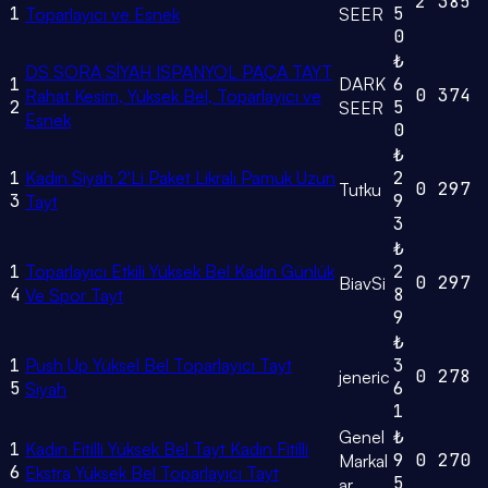
2
385
1
5
Toparlayıcı ve Esnek
SEER
0
₺
DS SORA SİYAH ISPANYOL PAÇA TAYT
1
DARK
6
0
374
Rahat Kesim, Yüksek Bel, Toparlayıcı ve
2
5
SEER
Esnek
0
₺
1
Kadın Siyah 2'Li Paket Likralı Pamuk Uzun
2
0
297
Tutku
3
9
Tayt
3
₺
1
Toparlayıcı Etkili Yüksek Bel Kadın Günlük
2
0
297
BiavSi
4
8
Ve Spor Tayt
9
₺
1
Push Up Yüksel Bel Toparlayıcı Tayt
3
0
278
jeneric
5
6
Siyah
1
Genel
₺
1
Kadın Fitilli Yüksek Bel Tayt Kadın Fitilli
9
0
270
Markal
6
Ekstra Yüksek Bel Toparlayıcı Tayt
5
ar