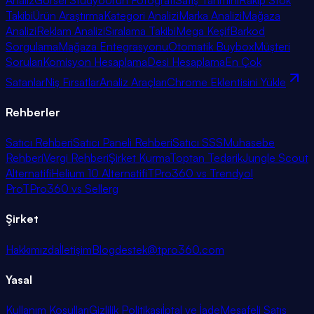
Takibi
Ürün Araştırma
Kategori Analizi
Marka Analizi
Mağaza
Analizi
Reklam Analizi
Sıralama Takibi
Mega Keşif
Barkod
Sorgulama
Mağaza Entegrasyonu
Otomatik Buybox
Müşteri
Soruları
Komisyon Hesaplama
Desi Hesaplama
En Çok
Satanlar
Niş Fırsatlar
Analiz Araçları
Chrome Eklentisini Yükle
Rehberler
Satıcı Rehberi
Satıcı Paneli Rehberi
Satıcı SSS
Muhasebe
Rehberi
Vergi Rehberi
Şirket Kurma
Toptan Tedarik
Jungle Scout
Alternatifi
Helium 10 Alternatifi
TPro360 vs Trendyol
Pro
TPro360 vs Sellerg
Şirket
Hakkımızda
İletişim
Blog
destek@tpro360.com
Yasal
Kullanım Koşulları
Gizlilik Politikası
İptal ve İade
Mesafeli Satış