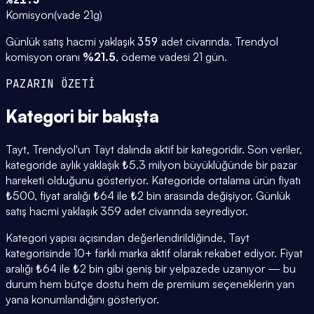
Komisyon
(
vade 21g
)
Günlük satış hacmi yaklaşık
359
adet civarında.
Trendyol
komisyon oranı
%
21.5
, ödeme vadesi
21
gün.
PAZARIN ÖZETİ
Kategori
bir bakışta
Tayt, Trendyol'un Tayt dalında aktif bir kategoridir. Son veriler,
kategoride aylık yaklaşık ₺5.3 milyon büyüklüğünde bir pazar
hareketi olduğunu gösteriyor. Kategoride ortalama ürün fiyatı
₺500, fiyat aralığı ₺64 ile ₺2 bin arasında değişiyor. Günlük
satış hacmi yaklaşık 359 adet civarında seyrediyor.
Kategori yapısı açısından değerlendirildiğinde, Tayt
kategorisinde 10+ farklı marka aktif olarak rekabet ediyor. Fiyat
aralığı ₺64 ile ₺2 bin gibi geniş bir yelpazede uzanıyor — bu
durum hem bütçe dostu hem de premium seçeneklerin yan
yana konumlandığını gösteriyor.