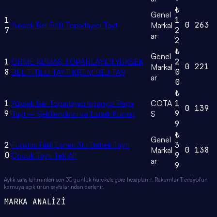
₺
Genel
1
1
0
263
Yüksek Bel Fitilli Toparlayıcı Tayt
Markal
7
2
ar
2
₺
Genel
1
ÖRME KUMAŞ TOPARLAYICI YÜKSEK
2
0
221
Markal
8
0
BEL FİTİLLİ TAYT KREM BEJ TAŞ
ar
0
₺
1
Yüksek Bel Toparlayıcı İspanyol Paça
COTA
1
0
139
9
9
Tayt – Şekillendirici ve Esnek Kumaş
S
9
₺
Genel
2
Funkids Fitilli Esnek 3lü Bebek Taytı
3
0
138
Markal
0
9
Çocuk Taytı Tek Alt
ar
9
Aylık satış tahminleri son 30 günlük harekete göre hesaplanır. Rakamlar Trendyol'un
kamuya açık ürün sayfalarından derlenir.
MARKA ANALİZİ