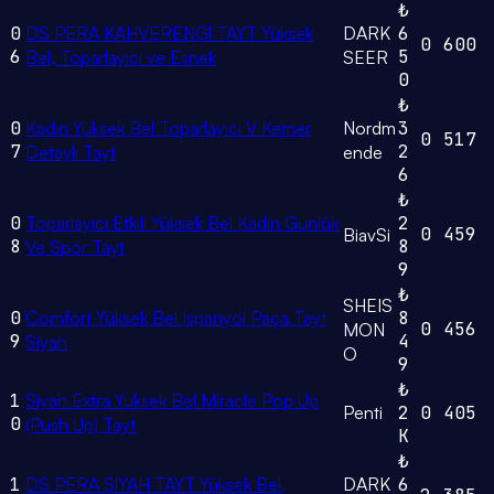
₺
0
DS PERA KAHVERENGİ TAYT Yüksek
DARK
6
0
600
6
5
Bel, Toparlayıcı ve Esnek
SEER
0
₺
0
Kadın Yüksek Bel Toparlayıcı V Kemer
Nordm
3
0
517
7
2
Detaylı Tayt
ende
6
₺
0
Toparlayıcı Etkili Yüksek Bel Kadın Günlük
2
0
459
BiavSi
8
8
Ve Spor Tayt
9
₺
SHEIS
0
Comfort Yüksek Bel Ispanyol Paça Tayt
8
0
456
MON
9
4
Siyah
O
9
₺
1
Siyah Extra Yüksek Bel Miracle Pop Up
Penti
2
0
405
0
(Push Up) Tayt
K
₺
1
DS PERA SİYAH TAYT Yüksek Bel,
DARK
6