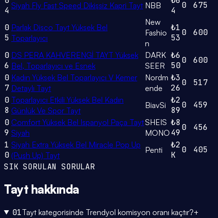
0
₺6
0
675
Siyah Fly Fast Speed Dikişsiz Kapri Tayt
NBB
4
4
New
0
Parlak Disco Tayt Yüksek Bel
₺1
0
600
Fashio
5
53
Toparlayıcı
n
0
DS PERA KAHVERENGİ TAYT Yüksek
DARK
₺6
0
600
6
50
Bel, Toparlayıcı ve Esnek
SEER
0
Kadın Yüksek Bel Toparlayıcı V Kemer
Nordm
₺3
0
517
7
26
Detaylı Tayt
ende
0
Toparlayıcı Etkili Yüksek Bel Kadın
₺2
0
459
BiavSi
8
89
Günlük Ve Spor Tayt
0
Comfort Yüksek Bel Ispanyol Paça Tayt
SHEIS
₺8
0
456
9
49
Siyah
MONO
1
Siyah Extra Yüksek Bel Miracle Pop Up
₺2
0
405
Penti
0
K
(Push Up) Tayt
SIK SORULAN SORULAR
Tayt
hakkında
01
Tayt kategorisinde Trendyol komisyon oranı kaçtır?
+