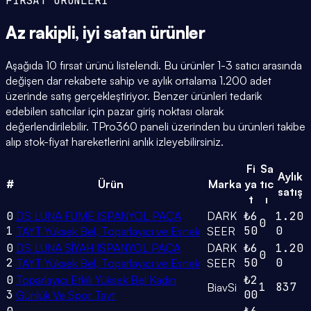
FIRSAT ÜRÜNLERİ
Az rakipli,
iyi satan
ürünler
Aşağıda 10 fırsat ürünü listelendi. Bu ürünler 1-3 satıcı arasında
değişen dar rekabete sahip ve aylık ortalama 1.200 adet
üzerinde satış gerçekleştiriyor. Benzer ürünleri tedarik
edebilen satıcılar için pazar giriş noktası olarak
değerlendirilebilir. TPro360 paneli üzerinden bu ürünleri takibe
alıp stok-fiyat hareketlerini anlık izleyebilirsiniz.
Fi
Sa
Aylık
#
Ürün
Marka
ya
tıc
satış
t
ı
0
DS LUNA FÜME ISPANYOL PAÇA
DARK
₺6
1.20
0
1
50
0
TAYT Yüksek Bel, Toparlayıcı ve Esnek
SEER
0
DS LUNA SİYAH ISPANYOL PAÇA
DARK
₺6
1.20
0
2
50
0
TAYT Yüksek Bel, Toparlayıcı ve Esnek
SEER
0
Toparlayıcı Etkili Yüksek Bel Kadın
₺2
1
837
BiavSi
3
00
Günlük Ve Spor Tayt