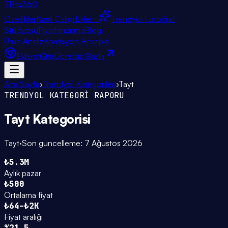
TPro
360
Özellikler
Nasıl Çalışır
Eklenti
Trendyol Fotoğraf
Stüdyosu
Fiyatlandırma
Blog
Ürün Analiz
Komisyon Hesapla
Eklenti
Giriş
Ücretsiz Başla
Ana Sayfa
›
Trendyol Kategorileri
›
Tayt
TRENDYOL KATEGORİ RAPORU
Tayt
Kategorisi
Tayt
·
Son güncelleme:
7 Ağustos 2026
₺5.3M
Aylık pazar
₺500
Ortalama fiyat
₺64–₺2K
Fiyat aralığı
%21.5