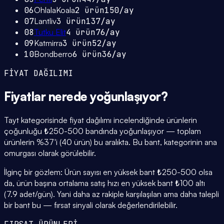
06
OhlalaKoala
2
ürün
150
/ay
07
Lantliv
3
ürün
137
/ay
08
Tutku Elit
4
ürün
76
/ay
09
Katmirra
3
ürün
52
/ay
10
Bondberro
6
ürün
36
/ay
FİYAT DAĞILIMI
Fiyatlar
nerede yoğunlaşıyor
?
Tayt kategorisinde fiyat dağılımı incelendiğinde ürünlerin
çoğunluğu ₺250-500 bandında yoğunlaşıyor — toplam
ürünlerin %37'i (40 ürün) bu aralıkta. Bu bant, kategorinin ana
omurgası olarak görülebilir.
İlginç bir gözlem: Ürün sayısı en yüksek bant ₺250-500 olsa
da, ürün başına ortalama satış hızı en yüksek bant ₺100 altı
(7.9 adet/gün). Yani daha az rakiple karşılaşılan ama daha talepli
bir bant bu — fırsat sinyali olarak değerlendirilebilir.