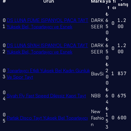
#
Ürün
Marka
ya
tı
satış
t
cı
₺
0
DS LUNA FÜME ISPANYOL PAÇA TAYT
DARK
6
1.2
0
1
5
00
Yüksek Bel, Toparlayıcı ve Esnek
SEER
0
₺
0
DS LUNA SİYAH ISPANYOL PAÇA TAYT
DARK
6
1.2
0
2
5
00
Yüksek Bel, Toparlayıcı ve Esnek
SEER
0
₺
0
Toparlayıcı Etkili Yüksek Bel Kadın Günlük
2
1
837
BiavSi
3
0
Ve Spor Tayt
0
₺
0
Siyah Fly Fast Speed Dikişsiz Kapri Tayt
NBB
6
0
675
4
4
₺
New
0
1
0
600
Parlak Disco Tayt Yüksek Bel Toparlayıcı
Fashio
5
5
n
3