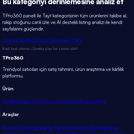
Bu kategoriyi
derinlemesine
analiz et
TPro360 paneli ile
Tayt
kategorisinin tüm ürünlerini takibe al,
rakip stoğunu canlı izle ve AI destekli listing analizi ile kendi
sayfalarını güçlendir.
Ücretsiz Başla
Chrome Eklentisini Yükle
Kredi kartı istemez · Ücretsiz plan her zaman aktif
TPro
360
Trendyol satıcıları için satış tahmini, ürün araştırma ve kârlılık
platformu.
Ürün
Özellikler
Nasıl Çalışır
Chrome Eklentisi
Fiyatlandırma
Araçlar
Kategori Raporları
Marka Raporları
Mağaza Raporları
Ürün
Analiz
Görsel Stüdyo
Ürün Fotoğrafı
Satış Tahmini
Rakip Stok