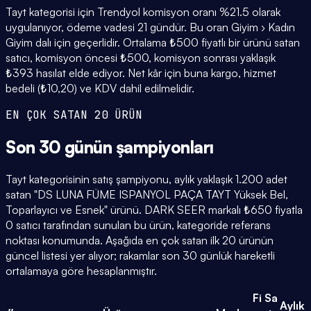
Tayt kategorisi için Trendyol komisyon oranı %21.5 olarak
uygulanıyor, ödeme vadesi 21 gündür. Bu oran Giyim › Kadın
Giyim dalı için geçerlidir. Ortalama ₺500 fiyatlı bir ürünü satan
satıcı, komisyon öncesi ₺500, komisyon sonrası yaklaşık
₺393 hasılat elde ediyor. Net kâr için buna kargo, hizmet
bedeli (₺10,20) ve KDV dahil edilmelidir.
EN ÇOK SATAN 20 ÜRÜN
Son 30 günün
şampiyonları
Tayt kategorisinin satış şampiyonu, aylık yaklaşık 1.200 adet
satan "DS LUNA FÜME ISPANYOL PAÇA TAYT Yüksek Bel,
Toparlayıcı ve Esnek" ürünü. DARK SEER markalı ₺650 fiyatla
0 satıcı tarafından sunulan bu ürün, kategoride referans
noktası konumunda. Aşağıda en çok satan ilk 20 ürünün
güncel listesi yer alıyor; rakamlar son 30 günlük hareketli
ortalamaya göre hesaplanmıştır.
Fi
Sa
Aylık