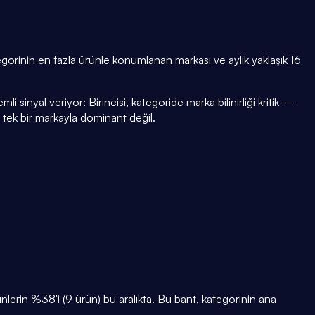
orinin en fazla ürünle konumlanan markası ve aylık yaklaşık 16
i sinyal veriyor: Birincisi, kategoride marka bilinirliği kritik —
i tek bir markayla dominant değil.
rin %38'i (9 ürün) bu aralıkta. Bu bant, kategorinin ana