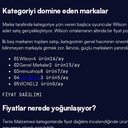
Kategoriyi domine eden
markalar
Marka tarafında kategoriye yön veren başlıca oyuncular Wilson (
adet satış gerçekleştiriyor. Wilson ortalamanın altında bir fiyat po
İlk beş markanın toplam satışı, kategorinin genel hacminin önemli bi
bilinmeyen markayla girmek zor. İkincisi, güçlü markaların yanınd
01
Wilson
4
ürün
16
/ay
02
Genel Markalar
2
ürün
15
/ay
03
mimushop
8
ürün
7
/ay
04
Decathlon
3
ürün
5
/ay
05
VİONEL
2
ürün
0
/ay
FİYAT DAĞILIMI
Fiyatlar
nerede yoğunlaşıyor
?
Tenis Malzemesi kategorisinde fiyat dağılımı incelendiğinde ür
omurgası olarak görülebilir.