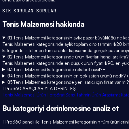
SIK SORULAN SORULAR
Tenis Malzemesi
hakkında
01
Tenis Malzemesi kategorisinin aylık pazar büyüklüğü ne ka
Tenis Malzemesi kategorisinde aylık toplam ciro tahmini ₺20 bin 
kategoride listelenen tüm ürünler kapsamında gerçek pazar büyü
02
Tenis Malzemesi kategorisinde ürün fiyatları hangi aralıkta?
Tenis Malzemesi kategorisinde en düşük ürün fiyatı ₺90, en yük
03
Tenis Malzemesi kategorisinde rekabet nasıl?
+
04
Tenis Malzemesi kategorisinin en çok satan ürünü nedir?
+
05
Tenis Malzemesi kategorisinde yeni satıcı için fırsat var mı?
TPro360 ARAÇLARIYLA DERİNLEŞ
Tenis Malzemesi Ürün Fotoğrafı
Satış Tahmini
Ürün Araştırma
Kate
Bu kategoriyi
derinlemesine
analiz et
TPro360 paneli ile
Tenis Malzemesi
kategorisinin tüm ürünlerini t