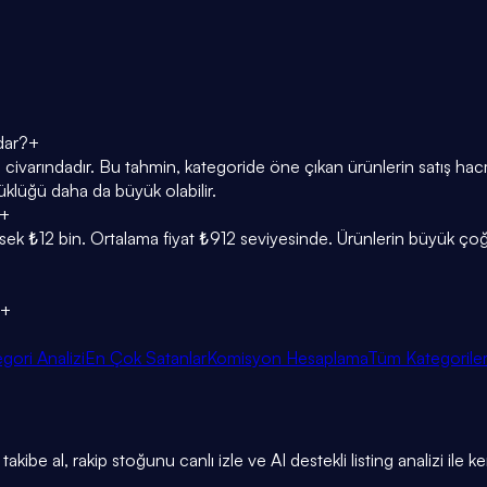
dar?
+
civarındadır. Bu tahmin, kategoride öne çıkan ürünlerin satış hacmi
klüğü daha da büyük olabilir.
+
sek ₺12 bin. Ortalama fiyat ₺912 seviyesinde. Ürünlerin büyük ç
+
gori Analizi
En Çok Satanlar
Komisyon Hesaplama
Tüm Kategorile
akibe al, rakip stoğunu canlı izle ve AI destekli listing analizi ile k