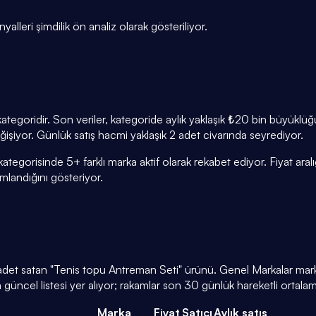
nyalleri şimdilik ön analiz olarak gösteriliyor.
ategoridir. Son veriler, kategoride aylık yaklaşık ₺20 bin büyükl
eğişiyor. Günlük satış hacmi yaklaşık 2 adet civarında seyrediyor.
ategorisinde 5+ farklı marka aktif olarak rekabet ediyor. Fiyat ar
andığını gösteriyor.
 adet satan "Tenis topu Antreman Seti" ürünü. Genel Markalar mark
üncel listesi yer alıyor; rakamlar son 30 günlük hareketli ortala
Marka
Fiyat
Satıcı
Aylık satış