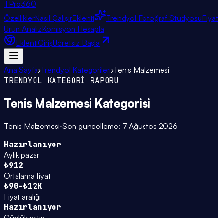
TPro
360
Özellikler
Nasıl Çalışır
Eklenti
Trendyol Fotoğraf Stüdyosu
Fiya
Ürün Analiz
Komisyon Hesapla
Eklenti
Giriş
Ücretsiz Başla
Ana Sayfa
›
Trendyol Kategorileri
›
Tenis Malzemesi
TRENDYOL KATEGORİ RAPORU
Tenis Malzemesi
Kategorisi
Tenis Malzemesi
·
Son güncelleme:
7 Ağustos 2026
Hazırlanıyor
Aylık pazar
₺912
Ortalama fiyat
₺90–₺12K
Fiyat aralığı
Hazırlanıyor
Günlük satış