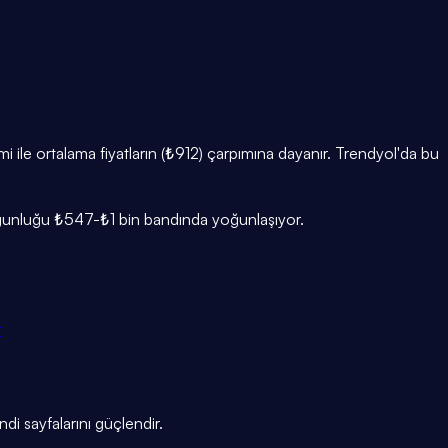
 ile ortalama fiyatların (₺912) çarpımına dayanır. Trendyol'da bu
oğunluğu ₺547-₺1 bin bandında yoğunlaşıyor.
r
endi sayfalarını güçlendir.