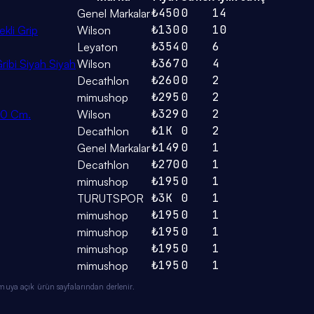
₺450
0
14
Genel Markalar
₺130
0
10
kli Grip
Wilson
₺354
0
6
Leyaton
₺367
0
4
ribi Siyah Siyah
Wilson
₺260
0
2
Decathlon
₺295
0
2
mimushop
₺329
0
2
20 Cm.
Wilson
₺1K
0
2
Decathlon
₺149
0
1
Genel Markalar
₺270
0
1
Decathlon
₺195
0
1
mimushop
₺3K
0
1
TURUTSPOR
₺195
0
1
mimushop
₺195
0
1
mimushop
₺195
0
1
mimushop
₺195
0
1
mimushop
muya açık ürün sayfalarından derlenir.