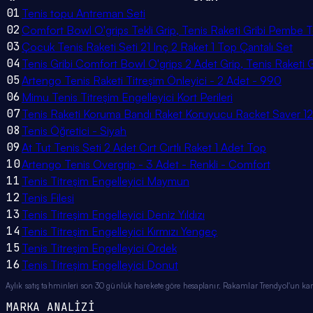
01
Tenis topu Antreman Seti
02
Comfort Bowl O'grips Tekli Grip, Tenis Raketi Gribi Pembe Te
03
Çocuk Tenis Raketi Seti 21 Inç 2 Raket 1 Top Çantalı Set
04
Tenis Gribi Comfort Bowl O'grips 2 Adet Grip, Tenis Raketi G
05
Artengo Tenis Raketi Titreşim Önleyici - 2 Adet - 990
06
Mimu Tenis Titreşim Engelleyici Kort Perileri
07
Tenis Raketi Koruma Bandı Raket Koruyucu Racket Saver 1
08
Tenis Öğretici - Siyah
09
At Tut Tenis Seti 2 Adet Cırt Cırtlı Raket 1 Adet Top
10
Artengo Tenis Overgrip - 3 Adet - Renkli - Comfort
11
Tenis Titreşim Engelleyici Maymun
12
Tenis Filesi
13
Tenis Titreşim Engelleyici Deniz Yıldızı
14
Tenis Titreşim Engelleyici Kırmızı Yengeç
15
Tenis Titreşim Engelleyici Ördek
16
Tenis Titreşim Engelleyici Donut
Aylık satış tahminleri son 30 günlük harekete göre hesaplanır. Rakamlar Trendyol'un ka
MARKA ANALİZİ