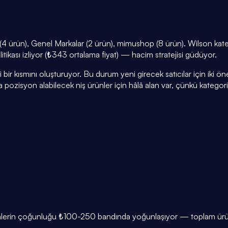
4 ürün), Genel Markalar (2 ürün), mimushop (8 ürün). Wilson kateg
litikası izliyor (₺343 ortalama fiyat) — hacim stratejisi güdüyor.
r kısmını oluşturuyor. Bu durum yeni girecek satıcılar için iki öneml
a pozisyon alabilecek niş ürünler için hâlâ alan var, çünkü kategor
ünlerin çoğunluğu ₺100-250 bandında yoğunlaşıyor — toplam ürünle