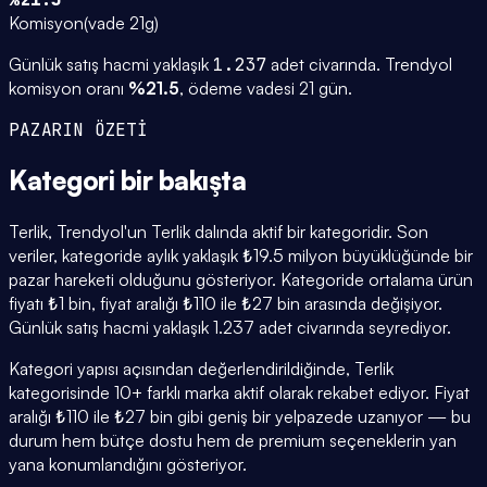
Komisyon
(
vade 21g
)
Günlük satış hacmi yaklaşık
1.237
adet civarında.
Trendyol
komisyon oranı
%
21.5
, ödeme vadesi
21
gün.
PAZARIN ÖZETİ
Kategori
bir bakışta
Terlik, Trendyol'un Terlik dalında aktif bir kategoridir. Son
veriler, kategoride aylık yaklaşık ₺19.5 milyon büyüklüğünde bir
pazar hareketi olduğunu gösteriyor. Kategoride ortalama ürün
fiyatı ₺1 bin, fiyat aralığı ₺110 ile ₺27 bin arasında değişiyor.
Günlük satış hacmi yaklaşık 1.237 adet civarında seyrediyor.
Kategori yapısı açısından değerlendirildiğinde, Terlik
kategorisinde 10+ farklı marka aktif olarak rekabet ediyor. Fiyat
aralığı ₺110 ile ₺27 bin gibi geniş bir yelpazede uzanıyor — bu
durum hem bütçe dostu hem de premium seçeneklerin yan
yana konumlandığını gösteriyor.