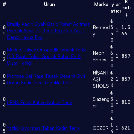
k
#
Ürün
Marka
y
at
satı
at
ıcı
ş
₺
Brasily Kadın Siyah Basic Rahat Acıtmaz
0
Bermod
3
1.5
1
Parmak Arası Plaj Terlik Flip Flop Yazlık
1
5
66
y
Deniz Havuz Eva
0
₺
Madrid Unisex Ortopedik Tabanlı Terlik
0
Neon
6
1
837
Çift Bantlı Tokalı Günlük Rahat Ev &
2
0
Shoes
Dışarı Terliği
0
NİŞANT
₺
0
Promise Bej Raşel Rustik Desenli Sivri
2
1
837
AŞI
3
Burun Kadın İnce Topuklu Terlik
K
SHOES
₺
0
Slazeng
5
1
810
LENS Erkek Kahve Nubuk Terlik
4
0
er
0
₺
0
1
1
621
Yazlık Kaydırmaz Taban Kadın Terlik
GEZER
5
4