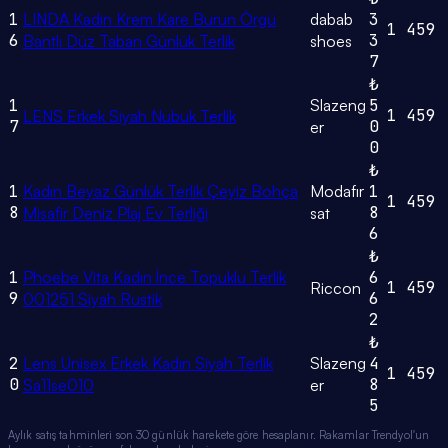
1
LINDA Kadın Krem Kare Burun Örgü
dabab
3
1
459
6
3
Bantlı Düz Taban Günlük Terlik
shoes
7
₺
1
Slazeng
5
1
459
LENS Erkek Siyah Nubuk Terlik
7
0
er
0
₺
1
Kadın Beyaz Günlük Terlik Çeyiz Bohça
Modafır
1
1
459
8
8
Misafir Deniz Plaj Ev Terliği
sat
6
₺
1
Phoebe Vita Kadın İnce Topuklu Terlik
6
1
459
Riccon
9
6
001251 Siyah Rustik
2
₺
2
Lens Unisex Erkek Kadın Siyah Terlik
Slazeng
4
1
459
0
8
Sa11se010
er
5
Aylık satış tahminleri son 30 günlük harekete göre hesaplanır. Rakamlar Trendyol'un