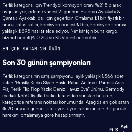
Terlik kategorisi için Trendyol komisyon oranı %21.5 olarak
uygulanıyor, ödeme vadesi 21 gündür. Bu oran Ayakkabı &
Çanta › Ayakkabı dalı için geçerlidir. Ortalama ₺1 bin fiyatlı bir
ürünü satan satıcı, komisyon öncesi ₺1 bin, komisyon sonrası
yaklaşık ₺895 hasılat elde ediyor. Net kâr için buna kargo,
hizmet bedeli (₺10,20) ve KDV dahil edilmelidir.
EN ÇOK SATAN 20 ÜRÜN
Son 30 günün
şampiyonları
Terlik kategorisinin satış şampiyonu, aylık yaklaşık 1.566 adet
satan "Brasily Kadın Siyah Basic Rahat Acıtmaz Parmak Arası
Plaj Terlik Flip Flop Yazlık Deniz Havuz Eva" ürünü. Bermody
markalı ₺350 fiyatla 1 satıcı tarafından sunulan bu ürün,
kategoride referans noktası konumunda. Aşağıda en çok satan
ilk 20 ürünün güncel listesi yer alıyor; rakamlar son 30 günlük
hareketli ortalamaya göre hesaplanmıştır.
Aylı
Fi
S