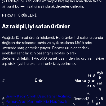
(9.1 adet/gün). Yani daha az rakiple karşılaşılan ama daha talepli
bir bant bu — fırsat sinyali olarak değerlendirilebilir.
FIRSAT ÜRÜNLERİ
Az rakipli,
iyi satan
ürünler
Aşağıda 10 fırsat ürünü listelendi. Bu ürünler 1-3 satıcı arasında
değişen dar rekabete sahip ve aylık ortalama 1.566 adet
üzerinde satış gerçekleştiriyor. Benzer ürünleri tedarik
edebilen satıcılar için pazar giriş noktası olarak
değerlendirilebilir. TPro360 paneli üzerinden bu ürünleri takibe
alıp stok-fiyat hareketlerini anlık izleyebilirsiniz.
Aylı
Fi
S
k
#
Ürün
Marka
y
at
satı
at
ıcı
ş
₺
Brasily Kadın Siyah Basic Rahat Acıtmaz
0
Bermod
3
1.5
1
Parmak Arası Plaj Terlik Flip Flop Yazlık
1
5
66
y