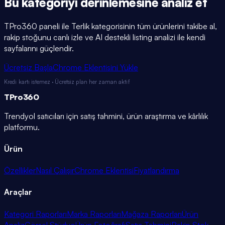
Bu kategoriyi
derinlemesine
analiz et
TPro360 paneli ile
Terlik
kategorisinin tüm ürünlerini takibe al,
rakip stoğunu canlı izle ve AI destekli listing analizi ile kendi
sayfalarını güçlendir.
Ücretsiz Başla
Chrome Eklentisini Yükle
Kredi kartı istemez · Ücretsiz plan her zaman aktif
TPro
360
Trendyol satıcıları için satış tahmini, ürün araştırma ve kârlılık
platformu.
Ürün
Özellikler
Nasıl Çalışır
Chrome Eklentisi
Fiyatlandırma
Araçlar
Kategori Raporları
Marka Raporları
Mağaza Raporları
Ürün
Analiz
Görsel Stüdyo
Ürün Fotoğrafı
Satış Tahmini
Rakip Stok