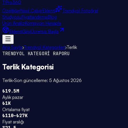
TPro
360
Özellikler
Nasıl Çalışır
Eklenti
Trendyol Fotoğraf
Stüdyosu
Fiyatlandırma
Blog
Ürün Analiz
Komisyon Hesapla
Eklenti
Giriş
Ücretsiz Başla
Ana Sayfa
›
Trendyol Kategorileri
›
Terlik
TRENDYOL KATEGORİ RAPORU
Terlik
Kategorisi
Terlik
·
Son güncelleme:
5 Ağustos 2026
₺19.5M
Aylık pazar
₺1K
Ortalama fiyat
₺110–₺27K
Fiyat aralığı
%21.5