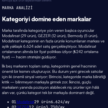
kamuya açık ürün sayfalarından derlenir.
MARKA ANALİZİ
Kategoriyi domine eden
markalar
Marka tarafında kategoriye yön veren başlıca oyuncular
Modafırsat (29 ürün), GEZER (12 ürün), Bermody (5 ürün).
Modafırsat kategorinin en fazla ürünle konumlanan markası ve
aylık yaklaşık 6.624 adet satış gerçekleştiriyor. Modafırsat
ortalamanın altında bir fiyat politikası izliyor (₺242 ortalama
fiyat) — hacim stratejisi güdüyor.
İlk beş markanın toplam satışı, kategorinin genel hacminin
önemli bir kısmını oluşturuyor. Bu durum yeni girecek satıcılar
için iki önemli sinyal veriyor: Birincisi, kategoride marka bilinirliği
kritik — bilinmeyen markayla girmek zor. İkincisi, güçlü
markaların yanında pozisyon alabilecek niş ürünler için hâlâ
alan var, çünkü kategori tek bir markayla dominant değil.
01
Modafırsat
29
ürün
6.624
/ay
02
GEZER
12
ürün
3.730
/ay