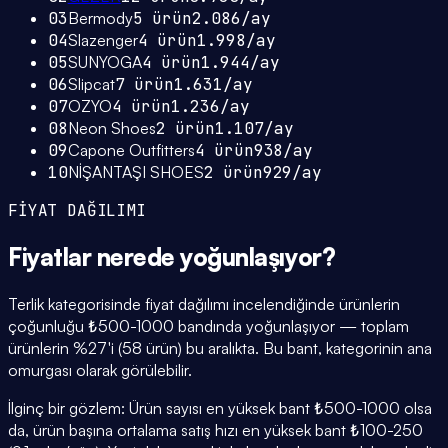
03
Bermody
5
ürün
2.086
/ay
04
Slazenger
4
ürün
1.998
/ay
05
SUNYOGA
4
ürün
1.944
/ay
06
Slipcat
7
ürün
1.631
/ay
07
OZYO
4
ürün
1.236
/ay
08
Neon Shoes
2
ürün
1.107
/ay
09
Capone Outfitters
4
ürün
938
/ay
10
NİŞANTAŞI SHOES
2
ürün
929
/ay
FİYAT DAĞILIMI
Fiyatlar
nerede yoğunlaşıyor
?
Terlik kategorisinde fiyat dağılımı incelendiğinde ürünlerin
çoğunluğu ₺500-1000 bandında yoğunlaşıyor — toplam
ürünlerin %27'i (58 ürün) bu aralıkta. Bu bant, kategorinin ana
omurgası olarak görülebilir.
İlginç bir gözlem: Ürün sayısı en yüksek bant ₺500-1000 olsa
da, ürün başına ortalama satış hızı en yüksek bant ₺100-250