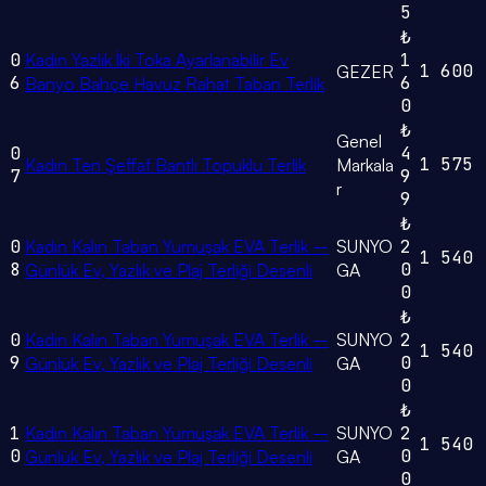
5
₺
0
Kadın Yazlık İki Toka Ayarlanabilir Ev
1
1
600
GEZER
6
6
Banyo Bahçe Havuz Rahat Taban Terlik
0
₺
Genel
0
4
1
575
Kadın Ten Şeffaf Bantlı Topuklu Terlik
Markala
7
9
r
9
₺
0
Kadın Kalın Taban Yumuşak EVA Terlik –
SUNYO
2
1
540
8
0
Günlük Ev, Yazlık ve Plaj Terliği Desenli
GA
0
₺
0
Kadın Kalın Taban Yumuşak EVA Terlik –
SUNYO
2
1
540
9
0
Günlük Ev, Yazlık ve Plaj Terliği Desenli
GA
0
₺
1
Kadın Kalın Taban Yumuşak EVA Terlik –
SUNYO
2
1
540
0
0
Günlük Ev, Yazlık ve Plaj Terliği Desenli
GA
0