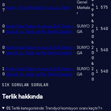
Genel
0
4
1
575
Kadın Ten Şeffaf Bantlı Topuklu Terlik
Markala
7
9
r
9
₺
0
Kadın Kalın Taban Yumuşak EVA Terlik –
SUNYO
2
1
540
8
0
Günlük Ev, Yazlık ve Plaj Terliği Desenli
GA
0
₺
0
Kadın Kalın Taban Yumuşak EVA Terlik –
SUNYO
2
1
540
9
0
Günlük Ev, Yazlık ve Plaj Terliği Desenli
GA
0
₺
1
Kadın Kalın Taban Yumuşak EVA Terlik –
SUNYO
2
1
540
0
0
Günlük Ev, Yazlık ve Plaj Terliği Desenli
GA
0
SIK SORULAN SORULAR
Terlik
hakkında
01
Terlik kategorisinde Trendyol komisyon oranı kaçtır?
+