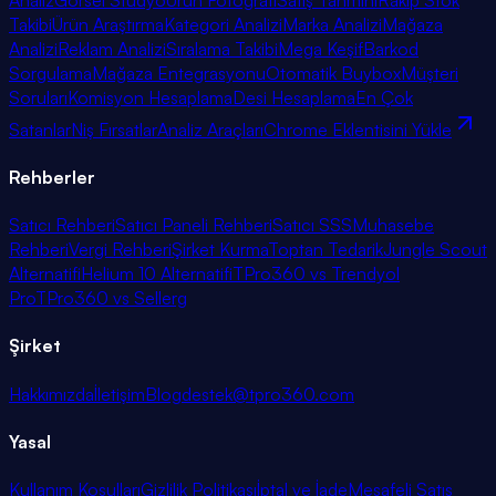
Takibi
Ürün Araştırma
Kategori Analizi
Marka Analizi
Mağaza
Analizi
Reklam Analizi
Sıralama Takibi
Mega Keşif
Barkod
Sorgulama
Mağaza Entegrasyonu
Otomatik Buybox
Müşteri
Soruları
Komisyon Hesaplama
Desi Hesaplama
En Çok
Satanlar
Niş Fırsatlar
Analiz Araçları
Chrome Eklentisini Yükle
Rehberler
Satıcı Rehberi
Satıcı Paneli Rehberi
Satıcı SSS
Muhasebe
Rehberi
Vergi Rehberi
Şirket Kurma
Toptan Tedarik
Jungle Scout
Alternatifi
Helium 10 Alternatifi
TPro360 vs Trendyol
Pro
TPro360 vs Sellerg
Şirket
Hakkımızda
İletişim
Blog
destek@tpro360.com
Yasal
Kullanım Koşulları
Gizlilik Politikası
İptal ve İade
Mesafeli Satış