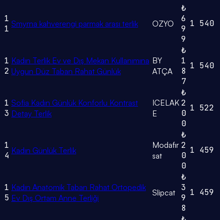
₺
1
6
1
540
Smyrna kahverengi parmak arası terlik
OZYO
1
9
9
₺
1
Kadın Terlik Ev ve Dış Mekan Kullanımına
BY
1
1
540
2
8
Uygun Düz Taban Rahat Günlük
ATÇA
7
₺
1
Sofia Kadın Günlük Konforlu Kontrast
ICELAK
2
1
522
3
0
Detay Terlik
E
0
₺
1
Modafır
2
1
459
Kadın Günlük Terlik
4
0
sat
0
₺
1
Kadın Anatomik Taban Rahat Ortopedik
3
1
459
Slipcat
5
9
Ev Dış Ortam Anne Terliği
8
₺