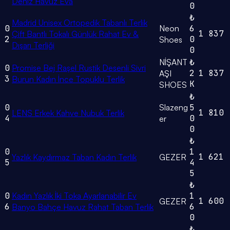
Deniz Havuz Eva
0
₺
Madrid Unisex Ortopedik Tabanlı Terlik
0
Neon
6
1
837
Çift Bantlı Tokalı Günlük Rahat Ev &
2
0
Shoes
Dışarı Terliği
0
NİŞANT
₺
0
Promise Bej Raşel Rustik Desenli Sivri
2
1
837
AŞI
3
Burun Kadın İnce Topuklu Terlik
K
SHOES
₺
0
Slazeng
5
1
810
LENS Erkek Kahve Nubuk Terlik
4
0
er
0
₺
0
1
1
621
Yazlık Kaydırmaz Taban Kadın Terlik
GEZER
5
4
5
₺
0
Kadın Yazlık İki Toka Ayarlanabilir Ev
1
1
600
GEZER
6
6
Banyo Bahçe Havuz Rahat Taban Terlik
0
₺