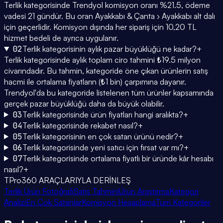
Terlik kategorisinde Trendyol komisyon oranı %21.5, ödeme
vadesi 21 gündür. Bu oran Ayakkabı & Çanta › Ayakkabı alt dalı
için geçerlidir. Komisyon dışında her sipariş için 10,20 TL
hizmet bedeli de ayrıca uygulanır.
02
Terlik kategorisinin aylık pazar büyüklüğü ne kadar?
+
Terlik kategorisinde aylık toplam ciro tahmini ₺19.5 milyon
civarındadır. Bu tahmin, kategoride öne çıkan ürünlerin satış
hacmi ile ortalama fiyatların (₺1 bin) çarpımına dayanır.
Trendyol'da bu kategoride listelenen tüm ürünler kapsamında
gerçek pazar büyüklüğü daha da büyük olabilir.
03
Terlik kategorisinde ürün fiyatları hangi aralıkta?
+
04
Terlik kategorisinde rekabet nasıl?
+
05
Terlik kategorisinin en çok satan ürünü nedir?
+
06
Terlik kategorisinde yeni satıcı için fırsat var mı?
+
07
Terlik kategorisinde ortalama fiyatlı bir üründe kâr hesabı
nasıl?
+
TPro360 ARAÇLARIYLA DERİNLEŞ
Terlik Ürün Fotoğrafı
Satış Tahmini
Ürün Araştırma
Kategori
Analizi
En Çok Satanlar
Komisyon Hesaplama
Tüm Kategoriler