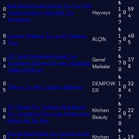
₺
Kedi Köpek Kıyafet Koltuk Tüy,Toz,Tiftik
0
1
59
0
Toplama Eldiven Yıkanabilir Tüy
Hayveys
2
8
4
Temizleme
7
₺
0
Çamaşır Makinesi Tüy ve Kıl Toplama
1
40
0
ALÇİN
3
7
5
Topu
2
Çift Taraflı Statik Kedi Köpek Tüy
₺
0
Genel
37
7
0
Temizleme Eldiveni Giy siler, Mobilyalar
4
8
Markalar
0
,Halılar 24x18 cm
₺
0
DEMPOW
1
32
0
Tiftik ve Tüy Alıcı Toplama Makinesi
5
8
4
ER
7
₺
4'ü 1 Arada Tüy Toplayıcı Kedi Köpek
0
Kitchen
2
22
0
Tüy Temizleyici Fırça Çok Fonksiyonlu
6
0
7
Beauty
Koltuk Halı Tüy Alıcı
0
₺
Hazneli Kedi Köpek Tüy Temizleyici Kıl
0
Kitchen
1
19