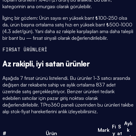
kategorinin ana omurgası olarak görülebilir.
İlginç bir gözlem: Ürün sayısı en yüksek bant ₺100-250 olsa
da, ürün başına ortalama satış hızı en yüksek bant ₺500-1000
(4.3 adet/gün). Yani daha az rakiple karşılaşılan ama daha talepli
bir bant bu — fırsat sinyali olarak değerlendirilebilir.
FIRSAT ÜRÜNLERİ
Az rakipli,
iyi satan
ürünler
Aşağıda 7 fırsat ürünü listelendi. Bu ürünler 1-3 satıcı arasında
değişen dar rekabete sahip ve aylık ortalama 837 adet
üzerinde satış gerçekleştiriyor. Benzer ürünleri tedarik
edebilen satıcılar için pazar giriş noktası olarak
değerlendirilebilir. TPro360 paneli üzerinden bu ürünleri takibe
alıp stok-fiyat hareketlerini anlık izleyebilirsiniz.
Aylı
Fi
S
Mark
k
#
Ürün
y
at