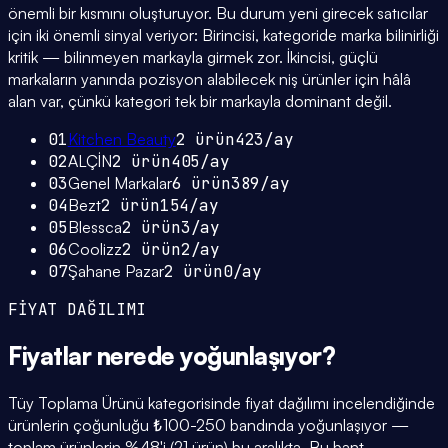
önemli bir kısmını oluşturuyor. Bu durum yeni girecek satıcılar
için iki önemli sinyal veriyor: Birincisi, kategoride marka bilinirliği
kritik — bilinmeyen markayla girmek zor. İkincisi, güçlü
markaların yanında pozisyon alabilecek niş ürünler için hâlâ
alan var, çünkü kategori tek bir markayla dominant değil.
01
Kitchen Beauty
2
ürün
423
/ay
02
ALÇİN
2
ürün
405
/ay
03
Genel Markalar
6
ürün
389
/ay
04
Bezt
2
ürün
154
/ay
05
Blessca
2
ürün
3
/ay
06
Coolizz
2
ürün
2
/ay
07
Şahane Pazar
2
ürün
0
/ay
FİYAT DAĞILIMI
Fiyatlar
nerede yoğunlaşıyor
?
Tüy Toplama Ürünü kategorisinde fiyat dağılımı incelendiğinde
ürünlerin çoğunluğu ₺100-250 bandında yoğunlaşıyor —
toplam ürünlerin %48'i (21 ürün) bu aralıkta. Bu bant,