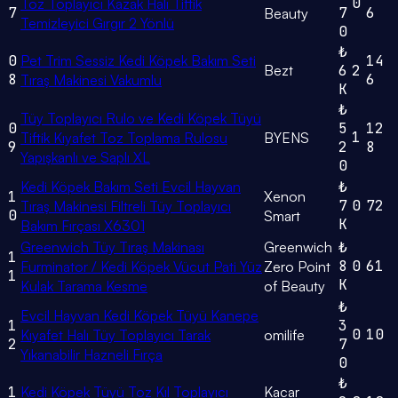
0
Toz Toplayıcı Kazak Halı Tiftik
7
7
6
Beauty
Temizleyici Gırgır 2 Yönlü
0
₺
0
Pet Trim Sessiz Kedi Köpek Bakım Seti
14
Bezt
6
2
8
6
Tıraş Makinesi Vakumlu
K
₺
Tüy Toplayıcı Rulo ve Kedi Köpek Tüyü
0
5
12
1
Tiftik Kıyafet Toz Toplama Rulosu
BYENS
9
2
8
Yapışkanlı ve Saplı XL
0
Kedi Köpek Bakım Seti Evcil Hayvan
₺
1
Xenon
7
0
72
Tıraş Makinesi Filtreli Tüy Toplayıcı
0
Smart
K
Bakım Fırçası X6301
Greenwich Tüy Tıraş Makinası
Greenwich
₺
1
8
0
61
Furminator / Kedi Köpek Vücut Pati Yüz
Zero Point
1
K
Kulak Tarama Kesme
of Beauty
₺
Evcil Hayvan Kedi Köpek Tüyü Kanepe
1
3
0
10
Kıyafet Halı Tüy Toplayıcı Tarak
omilife
2
7
Yıkanabilir Hazneli Fırça
0
₺
1
Kedi Köpek Tüyü Toz Kıl Toplayıcı
Kacar