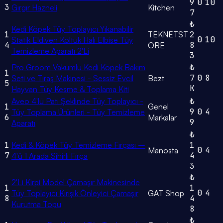
9
0
10
3
Gırgır Hazneli
Kitchen
7
₺
Kedi Köpek Tüy Toplayıcı Yıkanabilir
1
TEKNETST
2
0
10
Statik Eldiven Koltuk Halı Elbise Tüy
4
8
ORE
Temizleme Aparatı 2'Li
3
Pro Groom Vakumlu Kedi Köpek Bakım
₺
1
7
0
8
Seti ve Tıraş Makinesi - Sessiz Evcil
Bezt
5
K
Hayvan Tüy Kesme & Toplama Kiti
Aveo 4'lü Pati Şeklinde Tüy Toplayıcı -
₺
1
Genel
9
0
4
Tüy Toplama Ürünleri - Tüy Temizleme
6
Markalar
9
Aparatı
₺
1
Kedi & Köpek Tüy Temizleme Fırçası –
1
0
4
Manosta
7
4
4'ü 1 Arada Sihirli Fırça
3
₺
2'Li Kirpi Model Çamaşır Makinesinde
1
1
0
4
Tüy Toplayıcı Kırışık Önleyici Çamaşır
GAT Shop
8
4
Kurutma Topu
8
₺