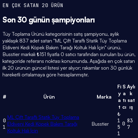
EN ÇOK SATAN 20 ÜRÜN
Son 30 günün
şampiyonları
Tüy Toplama Ürünü kategorisinin satış şampiyonu, aylık
yaklaşık 837 adet satan "ML Çift Taraflı Statik Tüy Toplama
Eldiveni Kedi Köpek Bakım Tarağı Koltuk Halı İçin" ürünü.
Busstier markalı ₺151 fiyatla 0 satıcı tarafından sunulan bu ürün,
kategoride referans noktası konumunda. Aşağıda en çok satan
ilk 20 ürünün güncel listesi yer alıyor; rakamlar son 30 günlük
hareketli ortalamaya göre hesaplanmıştır.
Fi
S
Aylı
y
a
k
#
Ürün
Marka
a
tı
sat
t
cı
ış
₺
ML Çift Taraflı Statik Tüy Toplama
0
1
83
0
Eldiveni Kedi Köpek Bakım Tarağı
Busstier
1
5
7
Koltuk Halı İçin
1