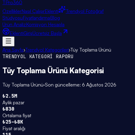
TPro
360
Özellikler
Nasıl Çalışır
Eklenti
Trendyol Fotoğraf
Stüdyosu
Fiyatlandırma
Blog
Ürün Analiz
Komisyon Hesapla
Eklenti
Giriş
Ücretsiz Başla
Ana Sayfa
›
Trendyol Kategorileri
›
Tüy Toplama Ürünü
TRENDYOL KATEGORİ RAPORU
Tüy Toplama Ürünü
Kategorisi
Tüy Toplama Ürünü
·
Son güncelleme:
6 Ağustos 2026
₺2.5M
Aylık pazar
₺830
Ortalama fiyat
₺25–₺8K
Fiyat aralığı
115