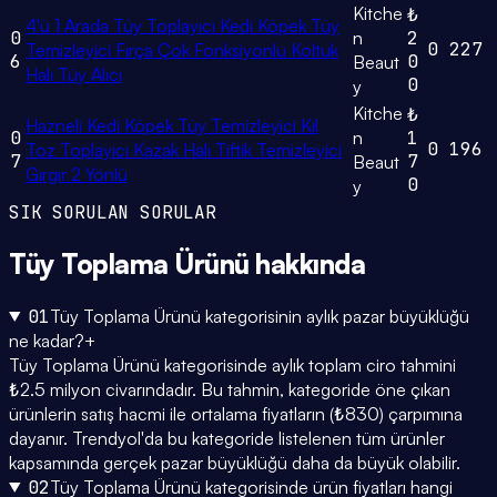
Kitche
₺
4'ü 1 Arada Tüy Toplayıcı Kedi Köpek Tüy
0
n
2
0
227
Temizleyici Fırça Çok Fonksiyonlu Koltuk
6
0
Beaut
Halı Tüy Alıcı
0
y
Kitche
₺
Hazneli Kedi Köpek Tüy Temizleyici Kıl
0
n
1
0
196
Toz Toplayıcı Kazak Halı Tiftik Temizleyici
7
7
Beaut
Gırgır 2 Yönlü
0
y
SIK SORULAN SORULAR
Tüy Toplama Ürünü
hakkında
01
Tüy Toplama Ürünü kategorisinin aylık pazar büyüklüğü
ne kadar?
+
Tüy Toplama Ürünü kategorisinde aylık toplam ciro tahmini
₺2.5 milyon civarındadır. Bu tahmin, kategoride öne çıkan
ürünlerin satış hacmi ile ortalama fiyatların (₺830) çarpımına
dayanır. Trendyol'da bu kategoride listelenen tüm ürünler
kapsamında gerçek pazar büyüklüğü daha da büyük olabilir.
02
Tüy Toplama Ürünü kategorisinde ürün fiyatları hangi