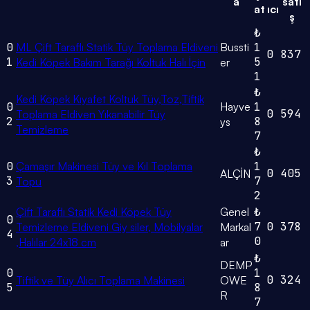
a
satı
at
ıcı
ş
₺
0
ML Çift Taraflı Statik Tüy Toplama Eldiveni
Bussti
1
0
837
1
5
Kedi Köpek Bakım Tarağı Koltuk Halı İçin
er
1
₺
Kedi Köpek Kıyafet Koltuk Tüy,Toz,Tiftik
0
Hayve
1
0
594
Toplama Eldiven Yıkanabilir Tüy
2
8
ys
Temizleme
7
₺
0
Çamaşır Makinesi Tüy ve Kıl Toplama
1
0
405
ALÇİN
3
7
Topu
2
Çift Taraflı Statik Kedi Köpek Tüy
Genel
₺
0
7
0
378
Temizleme Eldiveni Giy siler, Mobilyalar
Markal
4
0
,Halılar 24x18 cm
ar
₺
DEMP
0
1
0
324
Tiftik ve Tüy Alıcı Toplama Makinesi
OWE
5
8
R
7