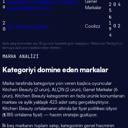
1
Hurricane Fur Wizard Tüy Toplayıcı (
Genel
2
0
4
9
Çamaşır Makinesi Için)
Markalar
5
₺
2
1
0
2
Tüy Toplayıcı Eldiven
Coolizz
0
9
4
Aylık satış tahminleri son 30 günlük harekete göre hesaplanır. Rakamlar Trendyol'un
kamuya açık ürün sayfalarından derlenir.
MARKA ANALİZİ
Kategoriyi domine eden
markalar
Marka tarafında kategoriye yön veren başlıca oyuncular
Kitchen Beauty (2 ürün), ALÇİN (2 ürün), Genel Markalar (6
ürün). Kitchen Beauty kategorinin en fazla ürünle konumlanan
markası ve aylık yaklaşık 423 adet satış gerçekleştiriyor.
Kitchen Beauty ortalamanın altında bir fiyat politikası izliyor
(₺185 ortalama fiyat) — hacim stratejisi güdüyor.
İlk beş markanın toplam satışı, kategorinin genel hacminin