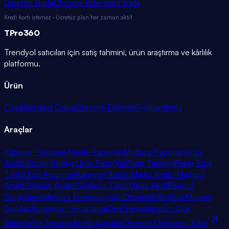
Ücretsiz Başla
Chrome Eklentisini Yükle
Kredi kartı istemez · Ücretsiz plan her zaman aktif
TPro
360
Trendyol satıcıları için satış tahmini, ürün araştırma ve kârlılık
platformu.
Ürün
Özellikler
Nasıl Çalışır
Chrome Eklentisi
Fiyatlandırma
Araçlar
Kategori Raporları
Marka Raporları
Mağaza Raporları
Ürün
Analiz
Görsel Stüdyo
Ürün Fotoğrafı
Satış Tahmini
Rakip Stok
Takibi
Ürün Araştırma
Kategori Analizi
Marka Analizi
Mağaza
Analizi
Reklam Analizi
Sıralama Takibi
Mega Keşif
Barkod
Sorgulama
Mağaza Entegrasyonu
Otomatik Buybox
Müşteri
Soruları
Komisyon Hesaplama
Desi Hesaplama
En Çok
Satanlar
Niş Fırsatlar
Analiz Araçları
Chrome Eklentisini Yükle