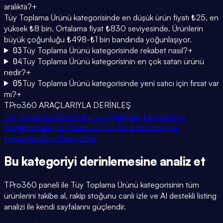
aralıkta?
+
Tüy Toplama Ürünü kategorisinde en düşük ürün fiyatı ₺25, en
yüksek ₺8 bin. Ortalama fiyat ₺830 seviyesinde. Ürünlerin
büyük çoğunluğu ₺498-₺1 bin bandında yoğunlaşıyor.
03
Tüy Toplama Ürünü kategorisinde rekabet nasıl?
+
04
Tüy Toplama Ürünü kategorisinin en çok satan ürünü
nedir?
+
05
Tüy Toplama Ürünü kategorisinde yeni satıcı için fırsat var
mı?
+
TPro360 ARAÇLARIYLA DERİNLEŞ
Tüy Toplama Ürünü Ürün Fotoğrafı
Satış Tahmini
Ürün
Araştırma
Kategori Analizi
En Çok Satanlar
Komisyon
Hesaplama
Tüm Kategoriler
Bu kategoriyi
derinlemesine
analiz et
TPro360 paneli ile
Tüy Toplama Ürünü
kategorisinin tüm
ürünlerini takibe al, rakip stoğunu canlı izle ve AI destekli listing
analizi ile kendi sayfalarını güçlendir.