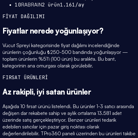
10
RABRAIN
2
ürün
1.161
/ay
FİYAT DAĞILIMI
Fiyatlar
nerede yoğunlaşıyor
?
Vücut Spreyi kategorisinde fiyat dağılımı incelendiğinde
ürünlerin çoğunluğu ₺250-500 bandında yoğunlaşıyor —
toplam ürünlerin %51'i (100 ürün) bu aralıkta. Bu bant,
kategorinin ana omurgası olarak görülebilir.
FIRSAT ÜRÜNLERİ
Az rakipli,
iyi satan
ürünler
Aşağıda 10 fırsat ürünü listelendi. Bu ürünler 1-3 satıcı arasında
değişen dar rekabete sahip ve aylık ortalama 13.581 adet
üzerinde satış gerçekleştiriyor. Benzer ürünleri tedarik
edebilen satıcılar için pazar giriş noktası olarak
değerlendirilebilir. TPro360 paneli üzerinden bu ürünleri takibe