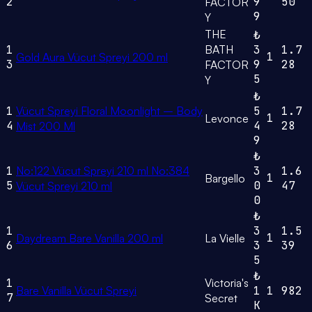
2
9
50
FACTOR
9
Y
THE
₺
1
BATH
3
1.7
1
Gold Aura Vücut Spreyi 200 ml
3
9
28
FACTOR
5
Y
₺
1
Vücut Spreyi Floral Moonlight – Body
5
1.7
1
Levonce
4
4
28
Mist 200 Ml
9
₺
1
No:122 Vücut Spreyi 210 ml No:384
3
1.6
1
Bargello
5
0
47
Vücut Spreyi 210 ml
0
₺
1
3
1.5
1
Daydream Bare Vanilla 200 ml
La Vielle
6
3
39
5
₺
1
Victoria's
Bare Vanilla Vücut Spreyi
1
1
982
7
Secret
K