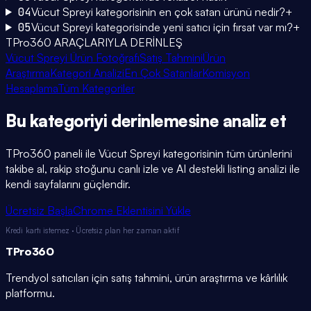
04
Vücut Spreyi kategorisinin en çok satan ürünü nedir?
+
05
Vücut Spreyi kategorisinde yeni satıcı için fırsat var mı?
+
TPro360 ARAÇLARIYLA DERİNLEŞ
Vücut Spreyi Ürün Fotoğrafı
Satış Tahmini
Ürün
Araştırma
Kategori Analizi
En Çok Satanlar
Komisyon
Hesaplama
Tüm Kategoriler
Bu kategoriyi
derinlemesine
analiz et
TPro360 paneli ile
Vücut Spreyi
kategorisinin tüm ürünlerini
takibe al, rakip stoğunu canlı izle ve AI destekli listing analizi ile
kendi sayfalarını güçlendir.
Ücretsiz Başla
Chrome Eklentisini Yükle
Kredi kartı istemez · Ücretsiz plan her zaman aktif
TPro
360
Trendyol satıcıları için satış tahmini, ürün araştırma ve kârlılık
platformu.