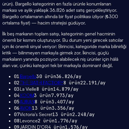
ürün). Bargello kategorinin en fazla ürünle konumlanan
markası ve aylık yaklaşık 36.826 adet satış gerçekleştiriyor.
Bargello ortalamanın altında bir fiyat politikası izliyor (₺300
ortalama fiyat) — hacim stratejisi güdüyor.
İlk beş markanın toplam satışı, kategorinin genel hacminin
önemli bir kısmını oluşturuyor. Bu durum yeni girecek satıcılar
için iki önemli sinyal veriyor: Birincisi, kategoride marka bilinirliği
kritik — bilinmeyen markayla girmek zor. İkincisi, güçlü
markaların yanında pozisyon alabilecek niş ürünler için hâlâ
alan var, çünkü kategori tek bir markayla dominant değil.
01
Bargello
30
ürün
36.826
/ay
02
THE BATH FACTORY
8
ürün
22.191
/ay
03
La Vielle
8
ürün
14.879
/ay
04
XOOM
3
ürün
7.973
/ay
05
AURAN
8
ürün
3.407
/ay
06
AVON
13
ürün
3.356
/ay
07
Victoria's Secret
13
ürün
2.248
/ay
08
Levonce
2
ürün
1.776
/ay
09
JARDIN D'OR
4
ürün
1.576
/ay