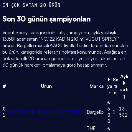
EN ÇOK SATAN 20 ÜRÜN
Son 30 günün
şampiyonları
Vücut Spreyi kategorisinin satış şampiyonu, aylık yaklaşık
13.581 adet satan "NO.122 KADIN 210 ml VÜCUT SPREYİ"
ürünü. Bargello markalı ₺300 fiyatla 1 satıcı tarafından sunulan
bu ürün, kategoride referans noktası konumunda. Aşağıda en
çok satan ilk 20 ürünün güncel listesi yer alıyor; rakamlar son
30 günlük hareketli ortalamaya göre hesaplanmıştır.
Aylı
Fi
Sa
k
#
Ürün
Marka
ya
tı
satı
t
cı
ş
₺
0
3
13.
1
NO.122 KADIN 210 ml VÜCUT SPREYİ
Bargello
1
0
581
0
THE
₺