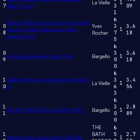
1
La Vielle
7
3
09
Mist 200 ml
1
₺
Monoi Parfümlü Vücut Spreyi-Egzotik,
0
Yves
3
3.6
1
Sıcak ve Çekici-Monoi de Tahiti-
8
7
18
Rocher
Vegan-125ml
5
₺
0
3
3.6
1
No.561 Erkek Body Mıst 210 ml
Bargello
9
0
18
0
₺
1
Midnight Bloom Floral Body Mist 200
3
3.4
1
La Vielle
0
6
56
ml
3
₺
1
3
2.8
1
NO.384 KADIN 210 ml BODY MIST
Bargello
1
0
89
0
THE
₺
1
BATH
5
2.7
1
Marvel Rose Vücut Spreyi 200 ML