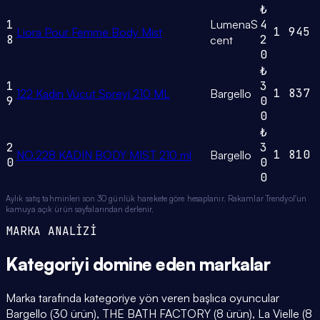
₺
1
LumenaS
4
1
945
Liora Pour Femme Body Mist
8
2
cent
0
₺
1
3
1
837
122 Kadın Vücut Spreyi 210 ML
Bargello
9
0
0
₺
2
3
1
810
NO.228 KADIN BODY MIST 210 ml
Bargello
0
0
0
Aylık satış tahminleri son 30 günlük harekete göre hesaplanır. Rakamlar Trendyol'un
kamuya açık ürün sayfalarından derlenir.
MARKA ANALİZİ
Kategoriyi domine eden
markalar
Marka tarafında kategoriye yön veren başlıca oyuncular
Bargello (30 ürün), THE BATH FACTORY (8 ürün), La Vielle (8