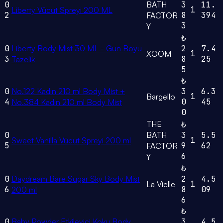
0
BATH
3
11.
1
Liberty Vücut Spreyi 200 ML
2
8
394
FACTOR
3
Y
₺
0
Liberty Body Mist 30 ML - Gün Boyu
2
7.4
1
XOOM
3
8
25
Tazelik
5
₺
0
No.122 Kadın 210 ml Body Mist +
3
6.3
1
Bargello
4
0
45
No.384 Kadın 210 ml Body Mist
0
THE
₺
0
BATH
3
5.5
1
Sweet Vanilla Vücut Spreyi 200 ml
5
9
62
FACTOR
6
Y
₺
0
Daydream Bare Sugar Sky Body Mist
2
4.5
1
La Vielle
6
8
09
200 ml
6
₺
0
Baby Powder Etkileyici Koku Body
3
4.5