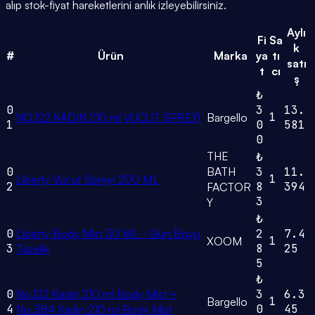
alıp stok-fiyat hareketlerini anlık izleyebilirsiniz.
Aylı
Fi
Sa
k
#
Ürün
Marka
ya
tı
satı
t
cı
ş
₺
0
3
13.
1
NO.122 KADIN 210 ml VÜCUT SPREYİ
Bargello
1
0
581
0
THE
₺
0
BATH
3
11.
1
Liberty Vücut Spreyi 200 ML
2
8
394
FACTOR
3
Y
₺
0
Liberty Body Mist 30 ML - Gün Boyu
2
7.4
1
XOOM
3
8
25
Tazelik
5
₺
0
No.122 Kadın 210 ml Body Mist +
3
6.3
1
Bargello
4
0
45
No.384 Kadın 210 ml Body Mist