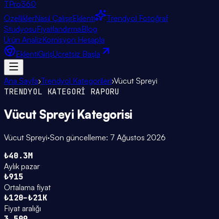
TPro
360
Özellikler
Nasıl Çalışır
Eklenti
Trendyol Fotoğraf
Stüdyosu
Fiyatlandırma
Blog
Ürün Analiz
Komisyon Hesapla
Eklenti
Giriş
Ücretsiz Başla
Ana Sayfa
›
Trendyol Kategorileri
›
Vücut Spreyi
TRENDYOL KATEGORİ RAPORU
Vücut Spreyi
Kategorisi
Vücut Spreyi
·
Son güncelleme:
7 Ağustos 2026
₺40.3M
Aylık pazar
₺915
Ortalama fiyat
₺120–₺21K
Fiyat aralığı
3.509