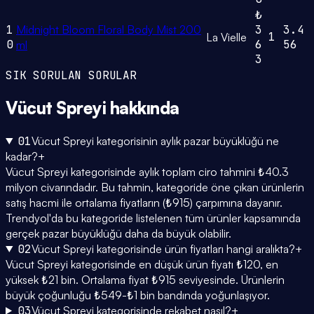
₺
1
Midnight Bloom Floral Body Mist 200
3
3.4
1
La Vielle
0
6
56
ml
3
SIK SORULAN SORULAR
Vücut Spreyi
hakkında
01
Vücut Spreyi kategorisinin aylık pazar büyüklüğü ne
kadar?
+
Vücut Spreyi kategorisinde aylık toplam ciro tahmini ₺40.3
milyon civarındadır. Bu tahmin, kategoride öne çıkan ürünlerin
satış hacmi ile ortalama fiyatların (₺915) çarpımına dayanır.
Trendyol'da bu kategoride listelenen tüm ürünler kapsamında
gerçek pazar büyüklüğü daha da büyük olabilir.
02
Vücut Spreyi kategorisinde ürün fiyatları hangi aralıkta?
+
Vücut Spreyi kategorisinde en düşük ürün fiyatı ₺120, en
yüksek ₺21 bin. Ortalama fiyat ₺915 seviyesinde. Ürünlerin
büyük çoğunluğu ₺549-₺1 bin bandında yoğunlaşıyor.
03
Vücut Spreyi kategorisinde rekabet nasıl?
+