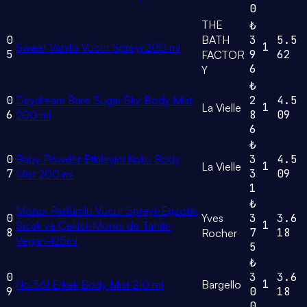
0
THE
₺
0
BATH
3
5.5
1
Sweet Vanilla Vücut Spreyi 200 ml
5
9
62
FACTOR
6
Y
₺
0
Daydream Bare Sugar Sky Body Mist
2
4.5
1
La Vielle
6
8
09
200 ml
6
₺
0
Baby Powder Etkileyici Koku Body
3
4.5
1
La Vielle
7
3
09
Mist 200 ml
1
₺
Monoi Parfümlü Vücut Spreyi-Egzotik,
0
Yves
3
3.6
1
Sıcak ve Çekici-Monoi de Tahiti-
8
7
18
Rocher
Vegan-125ml
5
₺
0
3
3.6
1
No.561 Erkek Body Mıst 210 ml
Bargello
9
0
18
0