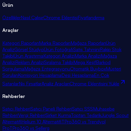
Ürün
Özellikler
Nasıl Çalışır
Chrome Eklentisi
Fiyatlandırma
Araçlar
Kategori Raporları
Marka Raporları
Mağaza Raporları
Ürün
Analiz
Görsel Stüdyo
Ürün Fotoğrafı
Satış Tahmini
Rakip Stok
Takibi
Ürün Araştırma
Kategori Analizi
Marka Analizi
Mağaza
Analizi
Reklam Analizi
Sıralama Takibi
Mega Keşif
Barkod
Sorgulama
Mağaza Entegrasyonu
Otomatik Buybox
Müşteri
Soruları
Komisyon Hesaplama
Desi Hesaplama
En Çok
Satanlar
Niş Fırsatlar
Analiz Araçları
Chrome Eklentisini Yükle
Rehberler
Satıcı Rehberi
Satıcı Paneli Rehberi
Satıcı SSS
Muhasebe
Rehberi
Vergi Rehberi
Şirket Kurma
Toptan Tedarik
Jungle Scout
Alternatifi
Helium 10 Alternatifi
TPro360 vs Trendyol
Pro
TPro360 vs Sellerg