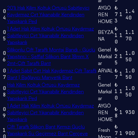
ar
20'li Halı Kilim Koltuk Örtüsü Sabitleyici
AYGÖ
₺
0
1.4
7
1
Kaydırmaz Cırt Yıkanabilir Kendinden
REN
4
40
3
Yapışkanlı Ped
HOME
1 Adet Halı Kilim Koltuk Örtüsü Kaydırmaz
₺
0
BEYZA
1.1
1
1
Sabitleyici Cırt Yıkanabilir Kendinden
5
70
NA
0
Yapışkanlı
Silikonlu Çift Taraflı Montaj Bandı - Güçlü
Genel
₺
0
1.0
2
1
Yapıştırıcı - Şeffaf Silikon Bant 18mm X
Markal
6
50
5
2mt-Çift Taraflı Bant
ar
0
1 Adet Sabit Cırt Halı Kaydırmaz Çift Taraflı
ARVAL
₺
1.0
1
7
7
50
Bant | Bağlayıcı Manyetik Bant
E
Halı Kilim Koltuk Örtüsü Kaydırmaz
Genel
₺
0
1.0
1
1
Sabitleyici Cırt Yıkanabilir Kendinden
Markal
8
50
0
Yapışkanlı Ped
ar
1 Adet Halı Kilim Koltuk Örtüsü Kaydırmaz
AYGÖ
0
₺
1
930
Sabitleyici Cırt Yıkanabilir Kendinden
REN
9
8
Yapışkanlı
HOME
Çift Taraflı Silikon Bant Kırmızı Güçlü
₺
1
Fresh
7
1
900
Yapışkanlı Su Geçirmez Bant Çerçeve
0
Moon