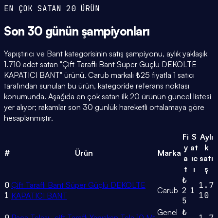
EN ÇOK SATAN 20 ÜRÜN
Son 30 günün
şampiyonları
Yapıştırıcı ve Bant kategorisinin satış şampiyonu, aylık yaklaşık
1.710 adet satan "Çift Taraflı Bant Süper Güçlü DEKOLTE
KAPATICI BANT" ürünü. Carub markalı ₺25 fiyatla 1 satıcı
tarafından sunulan bu ürün, kategoride referans noktası
konumunda. Aşağıda en çok satan ilk 20 ürünün güncel listesi
yer alıyor; rakamlar son 30 günlük hareketli ortalamaya göre
hesaplanmıştır.
Fi
S
Aylı
y
at
k
#
Ürün
Marka
a
ıc
satı
t
ı
ş
₺
0
Çift Taraflı Bant Süper Güçlü DEKOLTE
1.7
Carub
2
1
1
10
KAPATICI BANT
5
Genel
₺
0
Paça Telası -çift Taraflı Yapışkan Tela 10 Mt
1.7