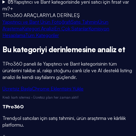
05
Yapıştırıcı ve Bant kategorisinde yeni satıcı için fırsat var
mı?
+
TPro360 ARAÇLARIYLA DERİNLEŞ
Yapıştırıcı ve Bant Ürün Fotoğrafı
Satış Tahmini
Ürün
Araştırma
Kategori Analizi
En Çok Satanlar
Komisyon
Hesaplama
Tüm Kategoriler
Bu kategoriyi
derinlemesine
analiz et
TPro360 paneli ile
Yapıştırıcı ve Bant
kategorisinin tüm
ürünlerini takibe al, rakip stoğunu canlı izle ve AI destekli listing
analizi ile kendi sayfalarını güçlendir.
Ücretsiz Başla
Chrome Eklentisini Yükle
Kredi kartı istemez · Ücretsiz plan her zaman aktif
TPro
360
Trendyol satıcıları için satış tahmini, ürün araştırma ve kârlılık
platformu.