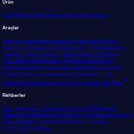
Ürün
Özellikler
Nasıl Çalışır
Chrome Eklentisi
Fiyatlandırma
Araçlar
Kategori Raporları
Marka Raporları
Mağaza Raporları
Ürün
Analiz
Görsel Stüdyo
Ürün Fotoğrafı
Satış Tahmini
Rakip Stok
Takibi
Ürün Araştırma
Kategori Analizi
Marka Analizi
Mağaza
Analizi
Reklam Analizi
Sıralama Takibi
Mega Keşif
Barkod
Sorgulama
Mağaza Entegrasyonu
Otomatik Buybox
Müşteri
Soruları
Komisyon Hesaplama
Desi Hesaplama
En Çok
Satanlar
Niş Fırsatlar
Analiz Araçları
Chrome Eklentisini Yükle
Rehberler
Satıcı Rehberi
Satıcı Paneli Rehberi
Satıcı SSS
Muhasebe
Rehberi
Vergi Rehberi
Şirket Kurma
Toptan Tedarik
Jungle Scout
Alternatifi
Helium 10 Alternatifi
TPro360 vs Trendyol
Pro
TPro360 vs Sellerg