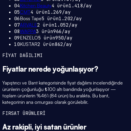
04
Kitchen Beauty
4
ürün
1.418
/ay
05
CMT
4
ürün
1.269
/ay
06
Boss Tape
5
ürün
1.202
/ay
07
ARVALE
2
ürün
1.052
/ay
08
WAPPA
3
ürün
966
/ay
09
ENZELO
5
ürün
950
/ay
10
KUSTAR
2
ürün
862
/ay
FİYAT DAĞILIMI
Fiyatlar
nerede yoğunlaşıyor
?
Yapıştırıcı ve Bant kategorisinde fiyat dağılımı incelendiğinde
ürünlerin çoğunluğu ₺100 altı bandında yoğunlaşıyor —
toplam ürünlerin %46'i (84 ürün) bu aralıkta. Bu bant,
kategorinin ana omurgası olarak görülebilir.
FIRSAT ÜRÜNLERİ
Az rakipli,
iyi satan
ürünler