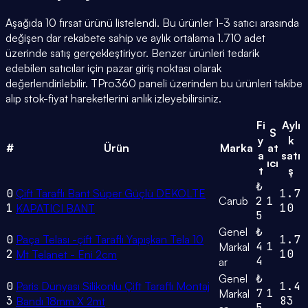
Aşağıda 10 fırsat ürünü listelendi. Bu ürünler 1-3 satıcı arasında
değişen dar rekabete sahip ve aylık ortalama 1.710 adet
üzerinde satış gerçekleştiriyor. Benzer ürünleri tedarik
edebilen satıcılar için pazar giriş noktası olarak
değerlendirilebilir. TPro360 paneli üzerinden bu ürünleri takibe
alıp stok-fiyat hareketlerini anlık izleyebilirsiniz.
Fi
Aylı
S
y
k
#
Ürün
Marka
at
a
satı
ıcı
t
ş
₺
0
Çift Taraflı Bant Süper Güçlü DEKOLTE
1.7
Carub
2
1
1
10
KAPATICI BANT
5
Genel
₺
0
Paça Telası -çift Taraflı Yapışkan Tela 10
1.7
4
1
Markal
2
10
Mt Telanet - Eni 2cm
4
ar
Genel
₺
0
Paris Dünyası Silikonlu Çift Taraflı Montaj
1.4
7
1
Markal
3
83
Bandı 18mm X 2mt
5