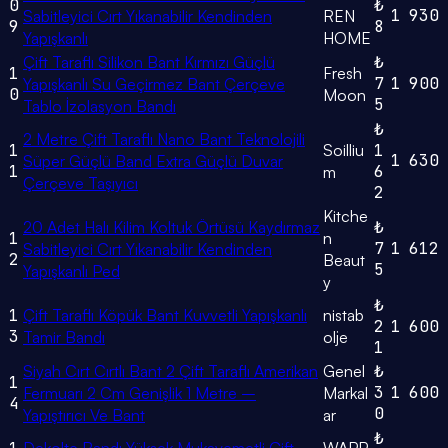
0
₺
1
930
Sabitleyici Cırt Yıkanabilir Kendinden
REN
9
8
Yapışkanlı
HOME
Çift Taraflı Silikon Bant Kırmızı Güçlü
₺
1
Fresh
7
1
900
Yapışkanlı Su Geçirmez Bant Çerçeve
0
Moon
5
Tablo İzolasyon Bandı
₺
2 Metre Çift Taraflı Nano Bant Teknolojili
1
Soilliu
1
1
630
Süper Güçlü Band Extra Güçlü Duvar
1
6
m
Çerçeve Taşıyıcı
2
Kitche
20 Adet Halı Kilim Koltuk Örtüsü Kaydırmaz
₺
1
n
7
1
612
Sabitleyici Cırt Yıkanabilir Kendinden
2
Beaut
5
Yapışkanlı Ped
y
₺
1
Çift Taraflı Köpük Bant Kuvvetli Yapışkanlı
nistab
2
1
600
3
Tamir Bandı
olje
1
Siyah Cırt Cırtlı Bant 2 Çift Taraflı Amerikan
Genel
₺
1
3
1
600
Fermuarı 2 Cm Genişlik 1 Metre –
Markal
4
0
Yapıştırıcı Ve Bant
ar
₺