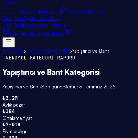
TPro
360
Özellikler
Nasıl Çalışır
Eklenti
Trendyol Fotoğraf
Stüdyosu
Fiyatlandırma
Blog
Ürün Analiz
Komisyon Hesapla
Eklenti
Giriş
Ücretsiz Başla
Ana Sayfa
›
Trendyol Kategorileri
›
Yapıştırıcı ve Bant
TRENDYOL KATEGORİ RAPORU
Yapıştırıcı ve Bant
Kategorisi
Yapıştırıcı ve Bant
·
Son güncelleme:
3 Temmuz 2026
₺3.2M
Aylık pazar
₺184
Ortalama fiyat
₺7–₺1K
Fiyat aralığı
1.313