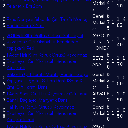
4
1
Markal
2
10
Telanet - Eni 2cm
4
ar
Genel
₺
0
Paris Dünyası Silikonlu Çift Taraflı Montaj
1.4
7
1
Markal
3
83
Bandı 18mm X 2mt
5
ar
20'li Halı Kilim Koltuk Örtüsü Sabitleyici
AYGÖ
₺
0
1.4
7
1
Kaydırmaz Cırt Yıkanabilir Kendinden
REN
4
40
3
Yapışkanlı Ped
HOME
1 Adet Halı Kilim Koltuk Örtüsü Kaydırmaz
₺
0
BEYZ
1.1
1
1
Sabitleyici Cırt Yıkanabilir Kendinden
5
70
ANA
0
Yapışkanlı
Silikonlu Çift Taraflı Montaj Bandı - Güçlü
Genel
₺
0
1.0
2
1
Yapıştırıcı - Şeffaf Silikon Bant 18mm X
Markal
6
50
5
2mt-Çift Taraflı Bant
ar
0
1 Adet Sabit Cırt Halı Kaydırmaz Çift Taraflı
ARVAL
₺
1.0
1
7
7
50
Bant | Bağlayıcı Manyetik Bant
E
Halı Kilim Koltuk Örtüsü Kaydırmaz
Genel
₺
0
1.0
1
1
Sabitleyici Cırt Yıkanabilir Kendinden
Markal
8
50
0
Yapışkanlı Ped
ar
1 Adet Halı Kilim Koltuk Örtüsü Kaydırmaz
AYGÖ