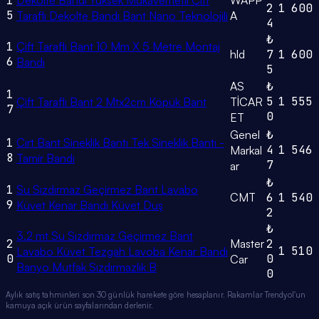
1
Dekolte Bandı Yüksek Mukavemetli Çift
WAPP
2
1
600
5
Taraflı Dekolte Bandı Bant Nano Teknolojili
A
4
₺
1
Çift Taraflı Bant 10 Mm X 5 Metre Montaj
hld
7
1
600
6
Bandı
5
AS
₺
1
5
1
555
Çift Taraflı Bant 2 Mtx2cm Köpük Bant
TİCAR
7
0
ET
Genel
₺
1
Cırt Bant Sineklik Bantı Tek Sineklik Bantı -
4
1
546
Markal
8
Tamir Bandı
7
ar
₺
1
Su Sızdırmaz Geçirmez Bant Lavabo
CMT
6
1
540
9
Küvet Kenar Bandı Küvet Duş
2
₺
3.2 mt Su Sızdırmaz Geçirmez Bant
2
Master
2
1
510
Lavabo Küvet Tezgah Lavoba Kenar Bandı
0
0
Car
Banyo Mutfak Sızdırmazlık B
0
Aylık satış tahminleri son 30 günlük harekete göre hesaplanır. Rakamlar Trendyol'un
kamuya açık ürün sayfalarından derlenir.