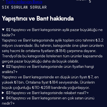
5
Tablo İzolasyon Bandı
SIK SORULAN SORULAR
Yapıştırıcı ve Bant
hakkında
01
Yapıştırıcı ve Bant kategorisinin aylık pazar büyüklüğü ne
kadar?
+
Yapıştırıcı ve Bant kategorisinde aylık toplam ciro tahmini ₺3.2
milyon civarındadır. Bu tahmin, kategoride öne çıkan ürünlerin
satış hacmi ile ortalama fiyatların (₺184) çarpımına dayanır.
Trendyol'da bu kategoride listelenen tüm ürünler kapsamında
gerçek pazar büyüklüğü daha da büyük olabilir.
02
Yapıştırıcı ve Bant kategorisinde ürün fiyatları hangi
aralıkta?
+
Yapıştırıcı ve Bant kategorisinde en düşük ürün fiyatı ₺7, en
yüksek ₺1 bin. Ortalama fiyat ₺184 seviyesinde. Ürünlerin
büyük çoğunluğu ₺110-₺258 bandında yoğunlaşıyor.
03
Yapıştırıcı ve Bant kategorisinde rekabet nasıl?
+
04
Yapıştırıcı ve Bant kategorisinin en çok satan ürünü
nedir?
+