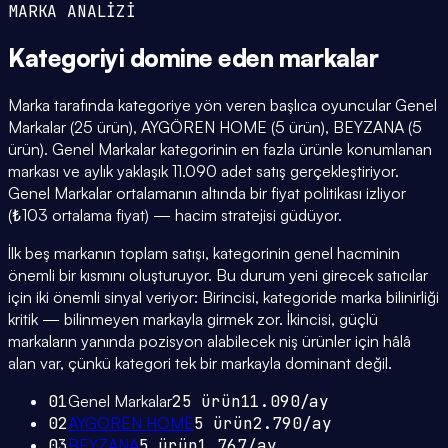
MARKA ANALİZİ
Kategoriyi domine eden
markalar
Marka tarafında kategoriye yön veren başlıca oyuncular Genel
Markalar (25 ürün), AYGÖREN HOME (5 ürün), BEYZANA (5
ürün). Genel Markalar kategorinin en fazla ürünle konumlanan
markası ve aylık yaklaşık 11.090 adet satış gerçekleştiriyor.
Genel Markalar ortalamanın altında bir fiyat politikası izliyor
(₺103 ortalama fiyat) — hacim stratejisi güdüyor.
İlk beş markanın toplam satışı, kategorinin genel hacminin
önemli bir kısmını oluşturuyor. Bu durum yeni girecek satıcılar
için iki önemli sinyal veriyor: Birincisi, kategoride marka bilinirliği
kritik — bilinmeyen markayla girmek zor. İkincisi, güçlü
markaların yanında pozisyon alabilecek niş ürünler için hâlâ
alan var, çünkü kategori tek bir markayla dominant değil.
01
Genel Markalar
25
ürün
11.090
/ay
02
AYGÖREN HOME
5
ürün
2.790
/ay
03
BEYZANA
5
ürün
1.767
/ay