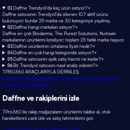
01
Daffne Trendyol'da kaç ürün satıyor?
+
Daffne satıcısının Trendyol'da izlenen 107 aktif ürünü
bulunuyor; bunlar 25 marka ve 30 kategoriye yayılmış.
02
Daffne hangi markaları satıyor?
+
Daffne en çok Bioderma, The Purest Solutions, Nutraxin
markalarının ürünlerini listeliyor; toplam 25 farklı marka taşıyor.
03
Daffne ürünlerinin ortalama fiyatı nedir?
+
04
Daffne en çok hangi kategoride satıyor?
+
05
Daffne satıcısının aylık satış hacmi ne kadar?
+
06
Bir Trendyol satıcısını nasıl analiz ederim?
+
TPRO360 ARAÇLARIYLA DERİNLEŞ
Mağaza Analizi
Markalar
Rakip Stok Takibi
Satış Tahmini
Ürün
Fotoğrafı
Tüm Mağazalar
Daffne
ve rakiplerini
izle
TPro360 ile rakip mağazaların ürünlerini takibe al, stok
hareketlerini canlı izle ve satış tahminlerini gör.
Ücretsiz Başla
Chrome Eklentisini Yükle