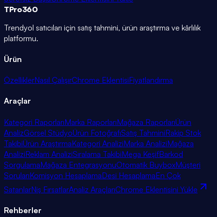
TPro
360
Trendyol satıcıları için satış tahmini, ürün araştırma ve kârlılık
platformu.
Ürün
Özellikler
Nasıl Çalışır
Chrome Eklentisi
Fiyatlandırma
Araçlar
Kategori Raporları
Marka Raporları
Mağaza Raporları
Ürün
Analiz
Görsel Stüdyo
Ürün Fotoğrafı
Satış Tahmini
Rakip Stok
Takibi
Ürün Araştırma
Kategori Analizi
Marka Analizi
Mağaza
Analizi
Reklam Analizi
Sıralama Takibi
Mega Keşif
Barkod
Sorgulama
Mağaza Entegrasyonu
Otomatik Buybox
Müşteri
Soruları
Komisyon Hesaplama
Desi Hesaplama
En Çok
Satanlar
Niş Fırsatlar
Analiz Araçları
Chrome Eklentisini Yükle
Rehberler