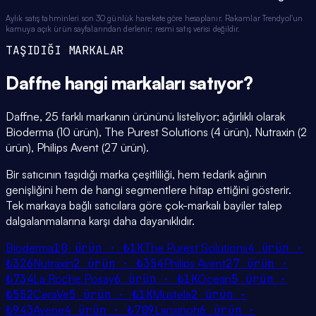
Aylık satış tahminleri son 30 günlük harekete göre hesaplanır. Rakamlar Trendyol'un
kamuya açık ürün sayfalarından derlenir; resmi satış verisi değildir.
TAŞIDIĞI MARKALAR
Daffne
hangi
markaları
satıyor?
Daffne, 25 farklı markanın ürününü listeliyor; ağırlıklı olarak
Bioderma (10 ürün), The Purest Solutions (4 ürün), Nutraxin (2
ürün), Philips Avent (27 ürün).
Bir satıcının taşıdığı marka çeşitliliği, hem tedarik ağının
genişliğini hem de hangi segmentlere hitap ettiğini gösterir.
Tek markaya bağlı satıcılara göre çok-markalı bayiler talep
dalgalanmalarına karşı daha dayanıklıdır.
Bioderma
10
ürün ·
₺1K
The Purest Solutions
4
ürün ·
₺326
Nutraxin
2
ürün ·
₺354
Philips Avent
27
ürün ·
₺734
La Roche Posay
6
ürün ·
₺1K
Ocean
5
ürün ·
₺552
CeraVe
5
ürün ·
₺1K
Mustela
2
ürün ·
₺943
Avene
4
ürün ·
₺709
Lansinoh
6
ürün ·