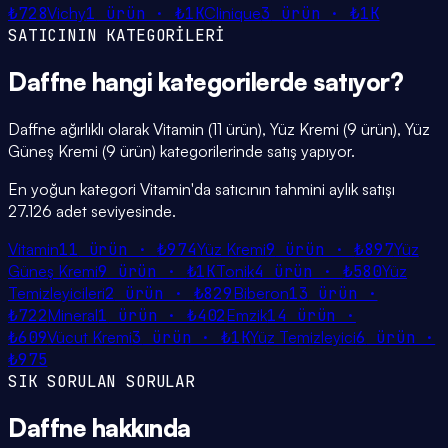
₺728
Vichy
1
ürün ·
₺1K
Clinique
3
ürün ·
₺1K
SATICININ KATEGORİLERİ
Daffne
hangi
kategorilerde
satıyor?
Daffne ağırlıklı olarak Vitamin (11 ürün), Yüz Kremi (9 ürün), Yüz
Güneş Kremi (9 ürün) kategorilerinde satış yapıyor.
En yoğun kategori Vitamin'da satıcının tahmini aylık satışı
27.126 adet seviyesinde.
Vitamin
11
ürün ·
₺974
Yüz Kremi
9
ürün ·
₺897
Yüz
Güneş Kremi
9
ürün ·
₺1K
Tonik
4
ürün ·
₺580
Yüz
Temizleyicileri
2
ürün ·
₺829
Biberon
13
ürün ·
₺722
Mineral
1
ürün ·
₺402
Emzik
14
ürün ·
₺609
Vücut Kremi
3
ürün ·
₺1K
Yüz Temizleyici
6
ürün ·
₺975
SIK SORULAN SORULAR
Daffne
hakkında