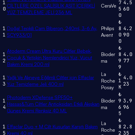
1
7
4.5
CİLTLERE ÖZEL SALİSİLİK ASİT İÇERİKLİ
CeraVe
0
5
60
YÜZ TEMİZLEME JELİ 236 ML
0
₺
1
Doğal Tepkili Cam Biberon, 240ml, 3-6 Ay,
Philips
8
4.2
1
0
90
SCY933/01
Avent
0
₺
Atoderm Cream Ultra Kuru Ciltler Bebek,
1
Bioder
8
4.0
Çocuk & Yetişkin Nemlendirici Yüz, Vücut
2
9
77
ma
Bakım Kremi 200 ml
9
La
₺
1
Yağlı Ve Akneye Eğilimli Ciltler için Effaclar
4.0
1
Roche
3
23
Yüz Temizleme Jeli 400 ml
K
Posay
₺
Photoderm XDefense SPF50+
1
Bioder
9
3.9
Hassas&Tüm Ciltler Antioksidan Etkili Akışkan
4
6
96
ma
Güneş Kremi Renksiz 40 ML
5
₺
La
1
Effaclar Duo + M Cilt Kusurları Karşıtı Bakım
8
2.8
Roche
5
2
35
Kremi 40 ml