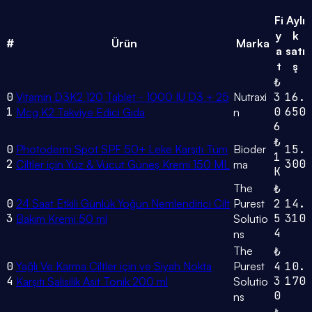
Fi
Aylı
y
k
#
Ürün
Marka
a
satı
t
ş
₺
0
Vitamin D3K2 120 Tablet - 1000 IU D3 + 25
Nutraxi
3
16.
1
0
650
Mcg K2 Takviye Edici Gıda
n
6
₺
0
Photoderm Spot SPF 50+ Leke Karşıtı Tüm
Bioder
15.
1
2
300
Ciltler için Yüz & Vücut Güneş Kremi 150 ML
ma
K
The
₺
0
24 Saat Etkili Günlük Yoğun Nemlendirici Cilt
Purest
2
14.
3
5
310
Bakım Kremi 50 ml
Solutio
4
ns
The
₺
0
Yağlı Ve Karma Ciltler için ve Siyah Nokta
Purest
4
10.
4
3
170
Karşıtı Salisilik Asit Tonik 200 ml
Solutio
0
ns