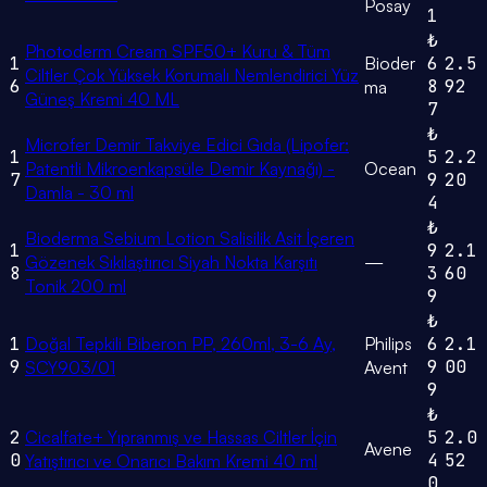
Posay
1
₺
Photoderm Cream SPF50+ Kuru & Tüm
1
Bioder
6
2.5
Ciltler Çok Yüksek Korumalı Nemlendirici Yüz
6
8
92
ma
Güneş Kremi 40 ML
7
₺
Microfer Demir Takviye Edici Gıda (Lipofer:
1
5
2.2
Patentli Mikroenkapsüle Demir Kaynağı) -
Ocean
7
9
20
Damla - 30 ml
4
₺
Bioderma Sebium Lotion Salisilik Asit İçeren
1
9
2.1
Gözenek Sıkılaştırıcı Siyah Nokta Karşıtı
—
8
3
60
Tonik 200 ml
9
₺
1
Doğal Tepkili Biberon PP, 260ml, 3-6 Ay,
Philips
6
2.1
9
9
00
SCY903/01
Avent
9
₺
2
Cicalfate+ Yıpranmış ve Hassas Ciltler İçin
5
2.0
Avene
0
4
52
Yatıştırıcı ve Onarıcı Bakım Kremi 40 ml
0