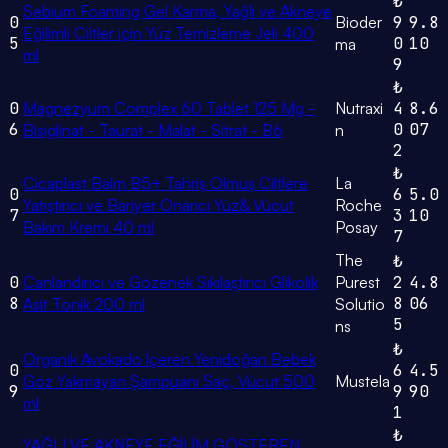
₺
Sebium Foaming Gel Karma, Yağlı ve Akneye
0
Bioder
9
9.8
Eğilimli Ciltler için Yüz Temizleme Jeli 400
5
0
10
ma
ml
9
₺
0
Magnezyum Complex 60 Tablet 125 Mg -
Nutraxi
4
8.6
6
0
07
Bisiglinat - Taurat - Malat - Sitrat - B6
n
2
₺
Cicaplast Balm B5+ Tahriş Olmuş Ciltlere
La
0
6
5.0
Yatıştırıcı ve Bariyer Onarıcı Yüz& Vücut
Roche
7
3
10
Bakım Kremi 40 ml
Posay
7
The
₺
0
Canlandırıcı ve Gözenek Sıkılaştırıcı Glikolik
Purest
2
4.8
8
8
06
Asit Tonik 200 ml
Solutio
5
ns
₺
Organik Avokado İçeren Yenidoğan Bebek
0
6
4.5
Göz Yakmayan Şampuanı Saç, Vücut 500
Mustela
9
9
90
ml
1
₺
YAĞLI VE AKNEYE EĞİLİM GÖSTEREN