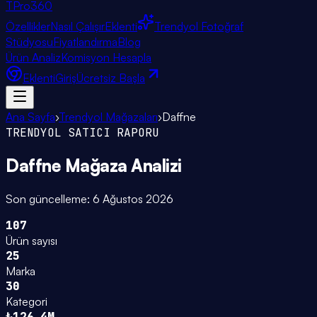
TPro
360
Özellikler
Nasıl Çalışır
Eklenti
Trendyol Fotoğraf
Stüdyosu
Fiyatlandırma
Blog
Ürün Analiz
Komisyon Hesapla
Eklenti
Giriş
Ücretsiz Başla
Ana Sayfa
›
Trendyol Mağazaları
›
Daffne
TRENDYOL SATICI RAPORU
Daffne
Mağaza Analizi
Son güncelleme:
6 Ağustos 2026
107
Ürün sayısı
25
Marka
30
Kategori
₺126.4M