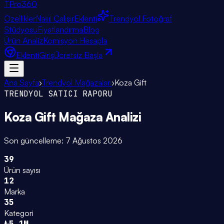
TPro
360
Özellikler
Nasıl Çalışır
Eklenti
Trendyol Fotoğraf
Stüdyosu
Fiyatlandırma
Blog
Ürün Analiz
Komisyon Hesapla
Eklenti
Giriş
Ücretsiz Başla
Ana Sayfa
›
Trendyol Mağazaları
›
Koza Gift
TRENDYOL SATICI RAPORU
Koza Gift
Mağaza Analizi
Son güncelleme:
7 Ağustos 2026
39
Ürün sayısı
12
Marka
35
Kategori
₺5.1M