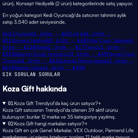
ürün), Konsept Hediyelik (2 ürün) kategorilerinde satış yapıyor.
En yoğun kategori Kedi Oyuncağı'da satıcının tahmini aylık
satışı 3.540 adet seviyesinde.
Kedi Oyuncağı
1
ürün ·
₺47
Led Işık
1
ürün ·
₺31
Konsept Hediyelik
2
ürün ·
₺48
Diğer Oyun Takımları
1
ürün ·
₺138
Askılık
1
ürün ·
₺17
Termos
1
ürün ·
₺535
Biberon Emzik Temizleyici
3
ürün ·
₺49
Hayvan Figür
Oyuncak
1
ürün ·
₺23
Buharda Pişirme Aparatı
1
ürün ·
₺145
Kesme Tahtası
1
ürün ·
₺350
SIK SORULAN SORULAR
Koza Gift
hakkında
01
Koza Gift Trendyol'da kaç ürün satıyor?
+
Koza Gift satıcısının Trendyol'da izlenen 39 aktif ürünü
bulunuyor; bunlar 12 marka ve 35 kategoriye yayılmış.
02
Koza Gift hangi markaları satıyor?
+
Koza Gift en çok Genel Markalar, VEX Outdoor, Parmend Life
markalarının ürünlerini listeliyor; toplam 12 farklı marka taşıyor.