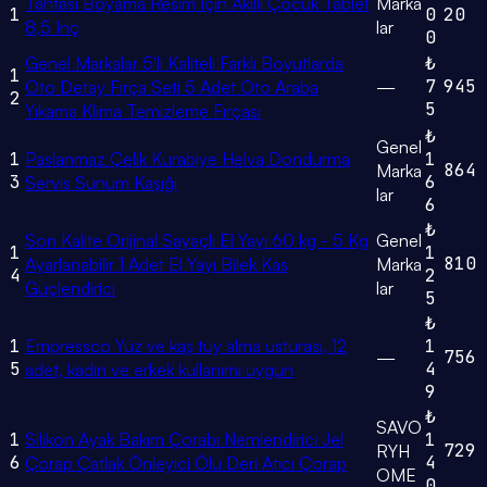
Tahtası Boyama Resim Için Akıllı Çocuk Tablet
Marka
1
0
20
8,5 Inç
lar
0
Genel Markalar 5'li Kaliteli Farklı Boyutlarda
₺
1
7
945
Oto Detay Fırça Seti 5 Adet Oto Araba
—
2
5
Yıkama Klima Temizleme Fırçası
₺
Genel
1
Paslanmaz Çelik Kurabiye Helva Dondurma
1
864
Marka
3
6
Servis Sunum Kaşığı
lar
6
₺
Son Kalite Orijinal Sayaçlı El Yayı 60 kg - 5 Kg
Genel
1
1
810
Ayarlanabilir 1 Adet El Yayı Bilek Kas
Marka
4
2
Güçlendirici
lar
5
₺
1
Empressco Yüz ve kaş tüy alma usturası, 12
1
756
—
5
4
adet, kadın ve erkek kullanımı uygun
9
₺
SAVO
1
Silikon Ayak Bakım Çorabı Nemlendirici Jel
1
729
RYH
6
4
Çorap Çatlak Önleyici Ölü Deri Atıcı Çorap
OME
0