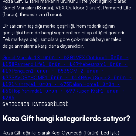
Koza Gift, 12 farklı markanın ürününü listeliyor; ağırlıklı olarak
Genel Markalar (18 ürün), VEX Outdoor (1 ürün), Parmend Life
(1 ürün), thebestnzm (1 ürün).
Bir satıcının taşıdığı marka çeşitliliği, hem tedarik ağının
genişliğini hem de hangi segmentlere hitap ettiğini gösterir.
Tek markaya bağlı satıcılara göre çok-markalı bayiler talep
dalgalanmalarına karşı daha dayanıklıdır.
Genel Markalar
18
ürün ·
₺201
VEX Outdoor
1
ürün ·
₺138
Parmend Life
1
ürün ·
₺47
thebestnzm
1
ürün ·
₺17
Penguen
1
ürün ·
₺535
CMT
2
ürün ·
₺77
SAVORYHOME
1
ürün ·
₺140
Keyfi Sepet
2
ürün ·
₺191
Nishstyle
1
ürün ·
₺75
Dalian Home
1
ürün ·
₺60
Hop Yanımda
1
ürün ·
₺97
Rupen Kraft
1
ürün ·
₺285
SATICININ KATEGORİLERİ
Koza Gift
hangi
kategorilerde
satıyor?
Koza Gift ağırlıklı olarak Kedi Oyuncağı (1 ürün), Led Işık (1