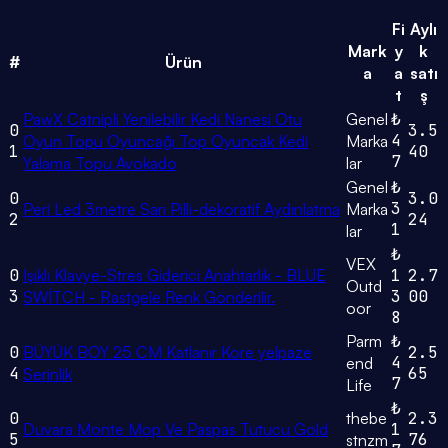
Fi
Aylı
Mark
y
k
#
Ürün
a
a
satı
t
ş
PawX Catnipli Yenilebilir Kedi Nanesi Otu
Genel
₺
0
3.5
4
Oyun Topu Oyuncağı Top Oyuncak Kedi
Marka
1
40
7
Yalama Topu Avokado
lar
Genel
₺
0
3.0
3
Peri Led 3metre Sarı Pilli-dekoratif Aydınlatma
Marka
2
24
1
lar
₺
VEX
0
Işıklı Klavye-Stres Giderici Anahtarlık - BLUE
1
2.7
Outd
3
3
00
SWİTCH - Rastgele Renk Gönderilir.
oor
8
Parm
₺
0
BÜYÜK BOY 25 CM Katlanır Kore yelpaze
2.5
4
end
4
65
Serinlik
7
Life
₺
0
thebe
2.3
Duvara Monte Mop Ve Paspas Tutucu Gold
1
5
76
stnzm