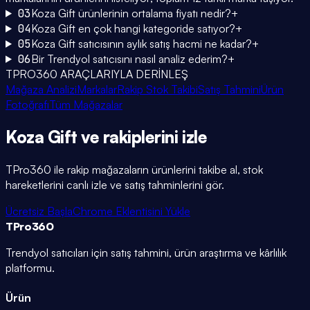
03
Koza Gift ürünlerinin ortalama fiyatı nedir?
+
04
Koza Gift en çok hangi kategoride satıyor?
+
05
Koza Gift satıcısının aylık satış hacmi ne kadar?
+
06
Bir Trendyol satıcısını nasıl analiz ederim?
+
TPRO360 ARAÇLARIYLA DERİNLEŞ
Mağaza Analizi
Markalar
Rakip Stok Takibi
Satış Tahmini
Ürün
Fotoğrafı
Tüm Mağazalar
Koza Gift
ve rakiplerini
izle
TPro360 ile rakip mağazaların ürünlerini takibe al, stok
hareketlerini canlı izle ve satış tahminlerini gör.
Ücretsiz Başla
Chrome Eklentisini Yükle
TPro
360
Trendyol satıcıları için satış tahmini, ürün araştırma ve kârlılık
platformu.
Ürün