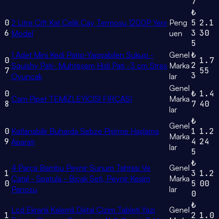
7
₺
0
2 Litre Çift Kat Çelik Çay Termosu 1200P Yeni
Peng
5
2.1
6
3
30
Model
uen
5
1 Adet Mini Kedi Patisi-Yapışabilen Sukuşi -
Genel
₺
0
1.7
2
Squishy Pati- Muhteşem Hisli Pati -3 cm Stres
Marka
7
55
3
Oyuncak
lar
Genel
0
₺
1.4
Cam Pipet TEMİZLEYİCİSİ FIRÇASI
Marka
8
7
40
lar
₺
Genel
0
Katlanabilir Buharda Sebze Pişirme Haşlama
1
1.2
Marka
9
4
24
Aparatı
lar
5
₺
4 Parça Bambu Peynir Sunum Tahtası Ve
Genel
1
3
1.2
Çatal - Spatula - Bıçak Seti, Peynir Kesim
Marka
0
5
00
Panosu
lar
0
₺
Lcd Ekranlı Kalemli Dijital Çizim Tableti Yazı
Genel
1
2
1.0