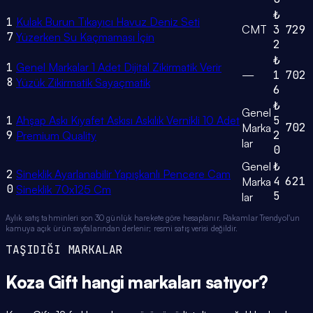
₺
1
Kulak Burun Tıkayıcı Havuz Deniz Seti
CMT
3
729
7
Yüzerken Su Kaçmaması İçin
2
₺
1
Genel Markalar 1 Adet Dijital Zikirmatik Verir
—
1
702
8
Yüzük Zikirmatik Sayaçmatik
6
₺
Genel
1
Ahşap Askı Kıyafet Askısı Askılık Vernikli 10 Adet
5
702
Marka
9
2
Premium Quality
lar
0
Genel
₺
2
Sineklik Ayarlanabilir Yapışkanlı Pencere Cam
4
621
Marka
0
Sineklik 70x125 Cm
5
lar
Aylık satış tahminleri son 30 günlük harekete göre hesaplanır. Rakamlar Trendyol'un
kamuya açık ürün sayfalarından derlenir; resmi satış verisi değildir.
TAŞIDIĞI MARKALAR
Koza Gift
hangi
markaları
satıyor?