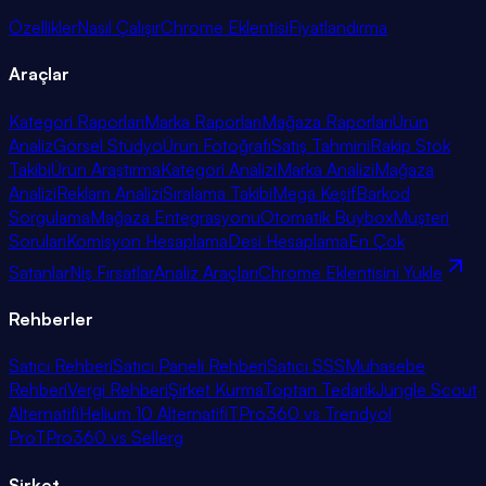
Özellikler
Nasıl Çalışır
Chrome Eklentisi
Fiyatlandırma
Araçlar
Kategori Raporları
Marka Raporları
Mağaza Raporları
Ürün
Analiz
Görsel Stüdyo
Ürün Fotoğrafı
Satış Tahmini
Rakip Stok
Takibi
Ürün Araştırma
Kategori Analizi
Marka Analizi
Mağaza
Analizi
Reklam Analizi
Sıralama Takibi
Mega Keşif
Barkod
Sorgulama
Mağaza Entegrasyonu
Otomatik Buybox
Müşteri
Soruları
Komisyon Hesaplama
Desi Hesaplama
En Çok
Satanlar
Niş Fırsatlar
Analiz Araçları
Chrome Eklentisini Yükle
Rehberler
Satıcı Rehberi
Satıcı Paneli Rehberi
Satıcı SSS
Muhasebe
Rehberi
Vergi Rehberi
Şirket Kurma
Toptan Tedarik
Jungle Scout
Alternatifi
Helium 10 Alternatifi
TPro360 vs Trendyol
Pro
TPro360 vs Sellerg
Şirket