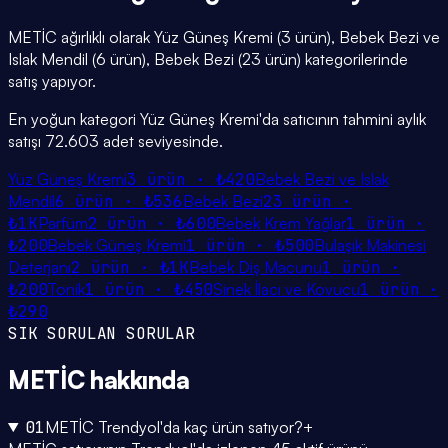
METİC ağırlıklı olarak Yüz Güneş Kremi (3 ürün), Bebek Bezi ve
Islak Mendil (6 ürün), Bebek Bezi (23 ürün) kategorilerinde
satış yapıyor.
En yoğun kategori Yüz Güneş Kremi'da satıcının tahmini aylık
satışı 72.603 adet seviyesinde.
Yüz Güneş Kremi
3
ürün ·
₺420
Bebek Bezi ve Islak
Mendil
6
ürün ·
₺536
Bebek Bezi
23
ürün ·
₺1K
Parfüm
2
ürün ·
₺600
Bebek Krem Yağlar
1
ürün ·
₺200
Bebek Güneş Kremi
1
ürün ·
₺500
Bulaşık Makinesi
Deterjanı
2
ürün ·
₺1K
Bebek Diş Macunu
1
ürün ·
₺200
Tonik
1
ürün ·
₺450
Sinek İlacı ve Kovucu
1
ürün ·
₺290
SIK SORULAN SORULAR
METİC
hakkında
01
METİC Trendyol'da kaç ürün satıyor?
+