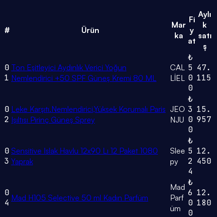
Aylı
Fi
Mar
k
#
Ürün
y
ka
satı
at
ş
₺
0
Ton Eşitleyici Aydınlık Verici Yoğun
CAL
5
47.
1
0
115
Nemlendirici +50 SPF Güneş Kremi 80 ML
LİEL
0
₺
0
Leke Karşıtı.Nemlendirici,Yüksek Korumalı Paris
JEO
3
15.
2
0
957
Işıltısı Pirinç Güneş Sprey
NJU
0
₺
0
Sensitive Islak Havlu 12x90 Lı 12 Paket 1080
Slee
5
12.
3
2
450
Yaprak
py
4
₺
Mad
0
6
12.
Mad H105 Selective 50 ml Kadın Parfüm
Parf
4
0
180
üm
0