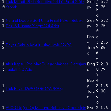
1
Islak Mendil 90 Lı Sensitive 24 Lü Paket 2160
Slee
3.2
1
0
70
Yaprak
py
K
₺
1
Natural Double Soft Ultra Fırsat Paketi Bebek
Slee
9
3.2
1
2
70
Bezi 6 Numara Xlarge 124 Adet
py
0
Bab
₺
1
y
3
2.5
Beyaz Sabun Kokulu Islak Havlu 12x90
2
9
80
Turc
6
o
₺
1
Akıllı Kapsül Pro Max Bulaşık Makinesi Deterjanı
Bing
7
2.0
3
0
79
Tableti 120 Adet
o
7
Bab
₺
1
y
3
1.8
Islak Havlu 12x90 (1080 YAPRAK)
4
9
00
Turc
6
o
₺
1
%100 Doğal Diş Macunu Bebek ve Çocuk İçin
Sive
2
1.6