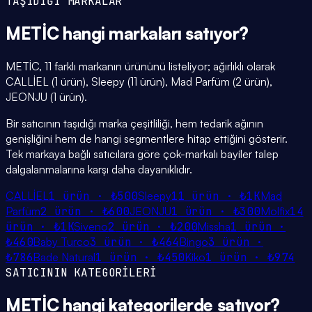
TAŞIDIĞI MARKALAR
METİC
hangi
markaları
satıyor?
METİC, 11 farklı markanın ürününü listeliyor; ağırlıklı olarak
CALLİEL (1 ürün), Sleepy (11 ürün), Mad Parfüm (2 ürün),
JEONJU (1 ürün).
Bir satıcının taşıdığı marka çeşitliliği, hem tedarik ağının
genişliğini hem de hangi segmentlere hitap ettiğini gösterir.
Tek markaya bağlı satıcılara göre çok-markalı bayiler talep
dalgalanmalarına karşı daha dayanıklıdır.
CALLİEL
1
ürün ·
₺500
Sleepy
11
ürün ·
₺1K
Mad
Parfüm
2
ürün ·
₺600
JEONJU
1
ürün ·
₺300
Molfix
14
ürün ·
₺1K
Siveno
2
ürün ·
₺200
Missha
1
ürün ·
₺460
Baby Turco
3
ürün ·
₺464
Bingo
3
ürün ·
₺786
Bade Natural
1
ürün ·
₺450
Kiko
1
ürün ·
₺974
SATICININ KATEGORİLERİ
METİC
hangi
kategorilerde
satıyor?