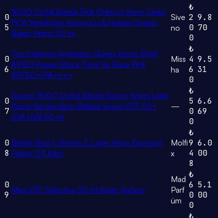
₺
%100 Doğal Bebek Pişik Önleyici Krem Çinko
0
Sive
2
9.8
PCA Yenidoğan Koruyucu & Hassas Onarıcı
5
0
70
no
Bakım Kremi 50 ml
0
₺
Ton Eşitleyici Aydınlatıcı Güneş Kremi 50ml
0
Miss
4
9.5
A'PIEU Power Block Tone Up Base Pink
6
6
31
ha
SPF50+/PA++++
0
₺
Siveno %100 Doğal Bebek Güneş Kremi Leke
0
5
6.6
Karşıtı Nemlendirici Bitkisel Vegan SPF 50+
—
7
0
69
UVA UVB 50 ml
0
₺
0
Bebek Bezi 6 Beden E.Large Hiper Ekonomi
Molfi
9
6.0
8
4
00
Paketi 124 Adet
x
8
₺
Mad
0
6
5.1
Mad V112 Selective 50 ml Kadın Parfüm
Parf
9
0
00
üm
0
₺