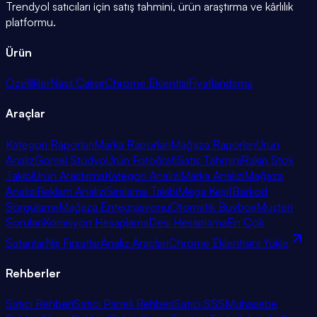
Trendyol satıcıları için satış tahmini, ürün araştırma ve kârlılık
platformu.
Ürün
Özellikler
Nasıl Çalışır
Chrome Eklentisi
Fiyatlandırma
Araçlar
Kategori Raporları
Marka Raporları
Mağaza Raporları
Ürün
Analiz
Görsel Stüdyo
Ürün Fotoğrafı
Satış Tahmini
Rakip Stok
Takibi
Ürün Araştırma
Kategori Analizi
Marka Analizi
Mağaza
Analizi
Reklam Analizi
Sıralama Takibi
Mega Keşif
Barkod
Sorgulama
Mağaza Entegrasyonu
Otomatik Buybox
Müşteri
Soruları
Komisyon Hesaplama
Desi Hesaplama
En Çok
Satanlar
Niş Fırsatlar
Analiz Araçları
Chrome Eklentisini Yükle
Rehberler
Satıcı Rehberi
Satıcı Paneli Rehberi
Satıcı SSS
Muhasebe