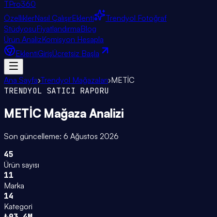
TPro
360
Özellikler
Nasıl Çalışır
Eklenti
Trendyol Fotoğraf
Stüdyosu
Fiyatlandırma
Blog
Ürün Analiz
Komisyon Hesapla
Eklenti
Giriş
Ücretsiz Başla
Ana Sayfa
›
Trendyol Mağazaları
›
METİC
TRENDYOL SATICI RAPORU
METİC
Mağaza Analizi
Son güncelleme:
6 Ağustos 2026
45
Ürün sayısı
11
Marka
14
Kategori
₺93.4M