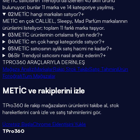
METİC satıcısının Trendyol'da izlenen 45 aktif ürünü
bulunuyor; bunlar 11 marka ve 14 kategoriye yayılmış.
02
METİC hangi markaları satıyor?
+
METİC en çok CALLİEL, Sleepy, Mad Parfüm markalarının
ürünlerini listeliyor; toplam 11 farklı marka taşıyor.
03
METİC ürünlerinin ortalama fiyatı nedir?
+
04
METİC en çok hangi kategoride satıyor?
+
05
METİC satıcısının aylık satış hacmi ne kadar?
+
06
Bir Trendyol satıcısını nasıl analiz ederim?
+
TPRO360 ARAÇLARIYLA DERİNLEŞ
Mağaza Analizi
Markalar
Rakip Stok Takibi
Satış Tahmini
Ürün
Fotoğrafı
Tüm Mağazalar
METİC
ve rakiplerini
izle
TPro360 ile rakip mağazaların ürünlerini takibe al, stok
hareketlerini canlı izle ve satış tahminlerini gör.
Ücretsiz Başla
Chrome Eklentisini Yükle
TPro
360