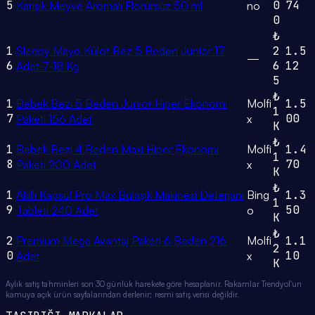
5
0
74
Karışık Meyve Aromalı Florürsüz 50 ml
no
0
₺
1
Sleepy Mayo Külot Bez 5 Beden Junior 17
2
1.5
—
6
6
12
Adet 7-18 Kg
5
₺
1
Bebek Bezi 5 Beden Junior Hiper Ekonomi
Molfi
1.5
1
7
00
Paketi 156 Adet
x
K
₺
1
Bebek Bezi 4 Beden Maxi Hiper Ekonomi
Molfi
1.4
1
8
70
Paketi 200 Adet
x
K
₺
1
Akıllı Kapsül Pro Max Bulaşık Makinesi Deterjanı
Bing
1.3
1
9
50
Tableti 240 Adet
o
K
₺
2
Premium Mega Avantaj Paketi 6 Beden 216
Molfi
1.1
2
0
10
Adet
x
K
Aylık satış tahminleri son 30 günlük harekete göre hesaplanır. Rakamlar Trendyol'un
kamuya açık ürün sayfalarından derlenir; resmi satış verisi değildir.