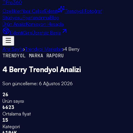
TPro
360
Özellikler
Nasıl Çalışır
Eklenti
Trendyol Fotoğraf
Stüdyosu
Fiyatlandırma
Blog
Ürün Analiz
Komisyon Hesapla
Eklenti
Giriş
Ücretsiz Başla
Ana Sayfa
›
Trendyol Markaları
›
4 Berry
TRENDYOL MARKA RAPORU
4 Berry
Trendyol Analizi
Son güncelleme:
6 Ağustos 2026
26
Ürün sayısı
₺623
Ortalama fiyat
15
Kategori
₺106K