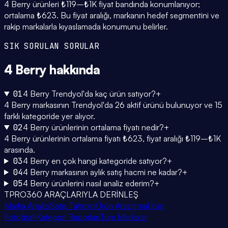
4 Berry ürünleri ₺119–₺1K fiyat bandında konumlanıyor;
ortalama ₺623. Bu fiyat aralığı, markanın hedef segmentini ve
rakip markalarla kıyaslamada konumunu belirler.
SIK SORULAN SORULAR
4 Berry
hakkında
01
4 Berry Trendyol'da kaç ürün satıyor?
+
4 Berry markasının Trendyol'da 26 aktif ürünü bulunuyor ve 15
farklı kategoride yer alıyor.
02
4 Berry ürünlerinin ortalama fiyatı nedir?
+
4 Berry ürünlerinin ortalama fiyatı ₺623, fiyat aralığı ₺119–₺1K
arasında.
03
4 Berry en çok hangi kategoride satıyor?
+
04
4 Berry markasının aylık satış hacmi ne kadar?
+
05
4 Berry ürünlerini nasıl analiz ederim?
+
TPRO360 ARAÇLARIYLA DERİNLEŞ
Marka Analizi
Satış Tahmini
Ürün Araştırma
Ürün
Fotoğrafı
Kategori Raporları
Tüm Markalar