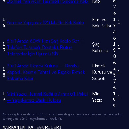
5
6
Bölmeli Yan Açılır Taşınabilir Saklama Kabı
Kabı
7
₺
1
Fırın ve
1
1
Yanmaz Yapışmaz 12'li Muffin Kek Kalıbı
6
8
Kek Kalıbı
3
₺
6’sı 1 Arada 60W Hızlı Şarj Kablo Seti –
1
Şarj
1
1
Telefon Tutacağı Destekli, Bütün
7
9
Kablosu
Telefonlar İçin Uyumlu SİY
0
₺
3’ü 1 Arada Ekmek Kutusu – Bambu
Ekmek
1
4
1
Kapaklı, Kesme Tahtalı ve Bıçaklı Ekmek
Kutusu ve
8
5
Saklama Kabı
Sepeti
7
₺
1
Mini Yazıcı Termal Kağıt 57 mm 5’li Paket
Mini
1
1
9
9
– Yapışkansız Baskı Rulosu
Yazıcı
9
Aylık satış tahminleri son 30 günlük harekete göre hesaplanır. Rakamlar Trendyol'un
kamuya açık ürün sayfalarından derlenir.
MARKANIN KATEGORİLERİ