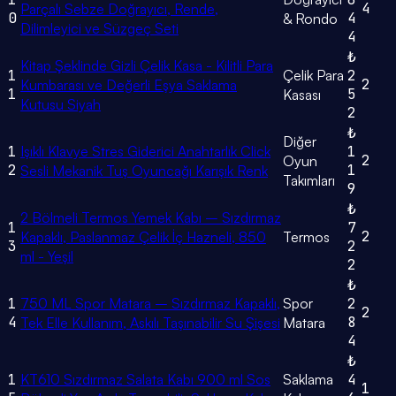
4
Parçalı Sebze Doğrayıcı, Rende,
0
4
& Rondo
Dilimleyici ve Süzgeç Seti
4
₺
Kitap Şeklinde Gizli Çelik Kasa - Kilitli Para
1
Çelik Para
2
2
Kumbarası ve Değerli Eşya Saklama
1
5
Kasası
Kutusu Siyah
2
₺
Diğer
1
Işıklı Klavye Stres Giderici Anahtarlık Click
1
2
Oyun
2
1
Sesli Mekanik Tuş Oyuncağı Karışık Renk
Takımları
9
₺
2 Bölmeli Termos Yemek Kabı – Sızdırmaz
1
7
2
Kapaklı, Paslanmaz Çelik İç Hazneli, 850
Termos
3
2
ml - Yeşil
2
₺
1
750 ML Spor Matara – Sızdırmaz Kapaklı,
Spor
2
2
4
8
Tek Elle Kullanım, Askılı Taşınabilir Su Şişesi
Matara
4
₺
1
KT610 Sızdırmaz Salata Kabı 900 ml Sos
Saklama
4
1