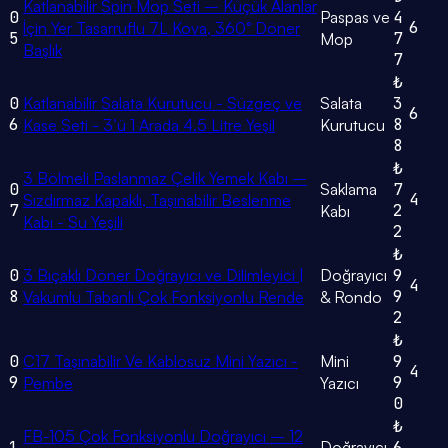
Katlanabilir Spin Mop Seti – Küçük Alanlar
0
Paspas ve
4
6
İçin Yer Tasarruflu 7L Kova, 360° Döner
5
7
Mop
Başlık
7
₺
0
Katlanabilir Salata Kurutucu - Süzgeç ve
Salata
3
6
6
8
Kase Seti - 3’ü 1 Arada 4.5 Litre Yeşil
Kurutucu
8
₺
3 Bölmeli Paslanmaz Çelik Yemek Kabı –
0
Saklama
7
4
Sızdırmaz Kapaklı, Taşınabilir Beslenme
7
2
Kabı
Kabı - Su Yeşili
2
₺
0
3 Bıçaklı Döner Doğrayıcı ve Dilimleyici |
Doğrayıcı
9
4
8
9
Vakumlu Tabanlı Çok Fonksiyonlu Rende
& Rondo
2
₺
0
C17 Taşınabilir Ve Kablosuz Mini Yazıcı -
Mini
9
4
9
9
Pembe
Yazıcı
0
₺
FB-105 Çok Fonksiyonlu Doğrayıcı – 12
1
Doğrayıcı
6