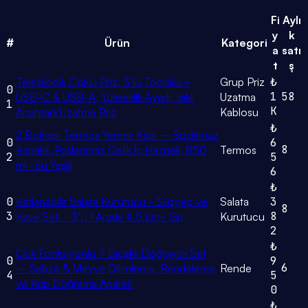
Fi
Aylı
y
k
#
Ürün
Kategori
a
satı
t
ş
Teleskopik Çoklu Priz, 3’lü Topraklı +
Grup Priz
₺
0
1
58
USB-C & USB-A, Yükseklik Ayarlı, Işıklı
Uzatma
1
K
Anahtarlı Uzatma Priz
Kablosu
₺
2 Bölmeli Termos Yemek Kabı – Sızdırmaz
0
6
8
Kapaklı, Paslanmaz Çelik İç Hazneli, 850
Termos
2
5
ml -Su Yeşili
6
₺
0
Katlanabilir Salata Kurutucu - Süzgeç ve
Salata
3
8
3
8
Kase Seti - 3’ü 1 Arada 4.5 Litre Gri
Kurutucu
2
₺
Çok Fonksiyonlu 7 Bıçaklı Doğrayıcı Set
0
9
6
– Sebze & Meyve Dilimleme, Rendeleme
Rende
4
5
ve Küp Doğrama Aparatı
0
₺