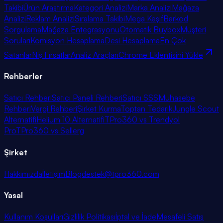
Takibi
Ürün Araştırma
Kategori Analizi
Marka Analizi
Mağaza
Analizi
Reklam Analizi
Sıralama Takibi
Mega Keşif
Barkod
Sorgulama
Mağaza Entegrasyonu
Otomatik Buybox
Müşteri
Soruları
Komisyon Hesaplama
Desi Hesaplama
En Çok
Satanlar
Niş Fırsatlar
Analiz Araçları
Chrome Eklentisini Yükle
Rehberler
Satıcı Rehberi
Satıcı Paneli Rehberi
Satıcı SSS
Muhasebe
Rehberi
Vergi Rehberi
Şirket Kurma
Toptan Tedarik
Jungle Scout
Alternatifi
Helium 10 Alternatifi
TPro360 vs Trendyol
Pro
TPro360 vs Sellerg
Şirket
Hakkımızda
İletişim
Blog
destek@tpro360.com
Yasal
Kullanım Koşulları
Gizlilik Politikası
İptal ve İade
Mesafeli Satış