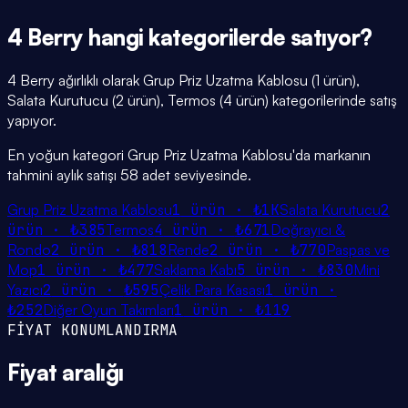
4 Berry
hangi
kategorilerde
satıyor?
4 Berry ağırlıklı olarak Grup Priz Uzatma Kablosu (1 ürün),
Salata Kurutucu (2 ürün), Termos (4 ürün) kategorilerinde satış
yapıyor.
En yoğun kategori Grup Priz Uzatma Kablosu'da markanın
tahmini aylık satışı 58 adet seviyesinde.
Grup Priz Uzatma Kablosu
1
ürün ·
₺1K
Salata Kurutucu
2
ürün ·
₺385
Termos
4
ürün ·
₺671
Doğrayıcı &
Rondo
2
ürün ·
₺818
Rende
2
ürün ·
₺770
Paspas ve
Mop
1
ürün ·
₺477
Saklama Kabı
5
ürün ·
₺830
Mini
Yazıcı
2
ürün ·
₺595
Çelik Para Kasası
1
ürün ·
₺252
Diğer Oyun Takımları
1
ürün ·
₺119
FİYAT KONUMLANDIRMA
Fiyat
aralığı