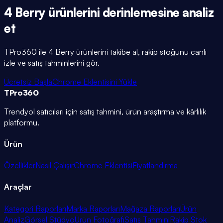
4 Berry
ürünlerini
derinlemesine
analiz
et
TPro360 ile
4 Berry
ürünlerini takibe al, rakip stoğunu canlı
izle ve satış tahminlerini gör.
Ücretsiz Başla
Chrome Eklentisini Yükle
TPro
360
Trendyol satıcıları için satış tahmini, ürün araştırma ve kârlılık
platformu.
Ürün
Özellikler
Nasıl Çalışır
Chrome Eklentisi
Fiyatlandırma
Araçlar
Kategori Raporları
Marka Raporları
Mağaza Raporları
Ürün
Analiz
Görsel Stüdyo
Ürün Fotoğrafı
Satış Tahmini
Rakip Stok