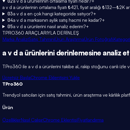
02
a v d a ürünlerinin ortalama fiyatı nedir?
+
a v d a ürünlerinin ortalama fiyatı ₺421, fiyat aralığı ₺132–₺2K a
03
a v d a en çok hangi kategoride satıyor?
+
04
a v d a markasının aylık satış hacmi ne kadar?
+
05
a v d a ürünlerini nasıl analiz ederim?
+
TPRO360 ARAÇLARIYLA DERİNLEŞ
Marka Analizi
Satış Tahmini
Ürün Araştırma
Ürün Fotoğrafı
Kategori
a v d a
ürünlerini
derinlemesine
analiz et
TPro360 ile
a v d a
ürünlerini takibe al, rakip stoğunu canlı izle v
Ücretsiz Başla
Chrome Eklentisini Yükle
TPro
360
Trendyol satıcıları için satış tahmini, ürün araştırma ve kârlılık pla
Ürün
Özellikler
Nasıl Çalışır
Chrome Eklentisi
Fiyatlandırma