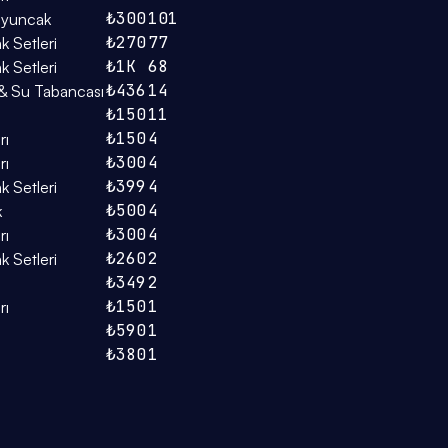
₺300
101
Oyuncak
₺270
77
k Setleri
₺1K
68
k Setleri
₺436
14
& Su Tabancası
₺150
11
₺150
4
rı
₺300
4
rı
₺399
4
k Setleri
₺500
4
k
₺300
4
rı
₺260
2
k Setleri
₺349
2
₺150
1
rı
₺590
1
₺380
1