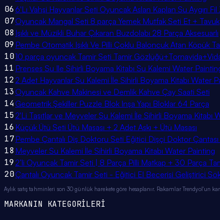
06
6'Lı Vahşi Hayvanlar Seti Oyuncak Aslan Kaplan Su Aygırı Fil
07
Oyuncak Mangal Seti 8 parça Yemek Mutfak Seti Et + Tavuk
08
Işıklı ve Müzikli Buhar Çıkaran Buzdolabı 28 Parça Aksesuarlı
09
Pembe Otomatik Işıklı Ve Pilli Çoklu Baloncuk Atan Köpük T
10
10 parça oyuncak Tamir Seti Tamir Gözlüğü+Tornavida+Vi
11
Prenses Su Ile Sihirli Boyama Kitabı Su Kalemi Water Paint
12
2 Adet Hayvanlar Su Kalemi İle Sihirli Boyama Kitabı Water P
13
Oyuncak Kahve Makinesi ve Demlik Kahve Çay Saati Seti
14
Geometrik Şekiller Puzzle Blok Inşa Yapı Bloklar 64 Parça
15
2'Li Taşıtlar ve Meyveler Su Kalemi İle Sihirli Boyama Kitabı 
16
Küçük Ütü Seti Ütü Masası + 2 Adet Askı + Ütü Masası
17
Pembe Çantalı Diş Doktoru Seti Eğitici Dişçi Doktor Çantası
18
Meyveler Su Kalemi İle Sihirli Boyama Kitabı Water Painting
19
2’li Oyuncak Tamir Seti | 8 Parça Pilli Matkap + 30 Parça Tam
20
Çantalı Oyuncak Tamir Seti - Eğitici El Becerisi Geliştirici S
Aylık satış tahminleri son 30 günlük harekete göre hesaplanır. Rakamlar Trendyol'un ka
MARKANIN KATEGORİLERİ