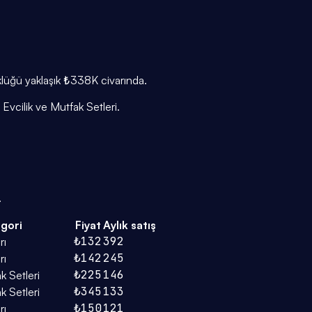
üklüğü yaklaşık ₺338K civarında.
Evcilik ve Mutfak Setleri.
.
gori
Fiyat
Aylık satış
₺132
392
rı
₺142
245
rı
₺225
146
k Setleri
₺345
133
k Setleri
₺150
121
rı