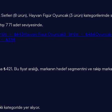
ak Setleri (8 ürün), Hayvan Figür Oyuncak (3 ürün) kategorilerinde s
tışı 771 adet seviyesinde.
rün ·
₺643
Hayvan Figür Oyuncak
3
ürün ·
₺466
Oyuncak 
 ·
₺359
 ₺421. Bu fiyat aralığı, markanın hedef segmentini ve rakip marka
ı kategoride yer alıyor.