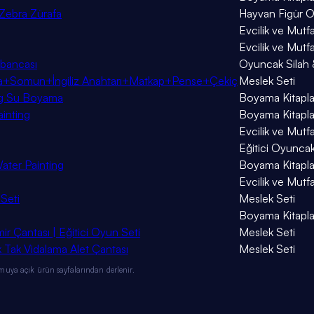
 Zebra Zürafa
Hayvan Figür 
Evcilik ve Mutfa
Evcilik ve Mutfa
abancası
Oyuncak Silah 
da+Somun+İngiliz Anahtarı+Matkap+Pense+Çekiç
Meslek Seti
ing Su Boyama
Boyama Kitapla
ainting
Boyama Kitapla
Evcilik ve Mutfa
Eğitici Oyunca
Water Painting
Boyama Kitapla
Evcilik ve Mutfa
 Seti
Meslek Seti
Boyama Kitapla
ir Çantası | Eğitici Oyun Seti
Meslek Seti
ök Tak Vidalama Alet Çantası
Meslek Seti
muya açık ürün sayfalarından derlenir.