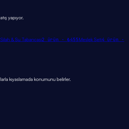
atış yapıyor.
Silah & Su Tabancası
2
ürün ·
₺455
Meslek Seti
4
ürün ·
larla kıyaslamada konumunu belirler.