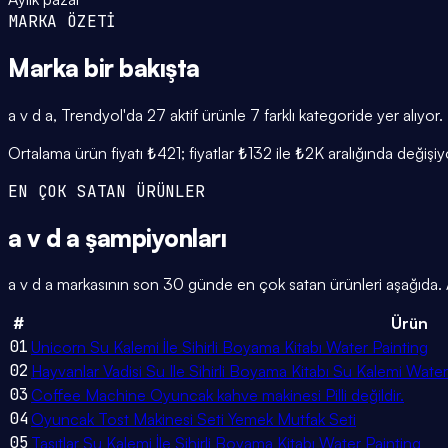
MARKA ÖZETİ
Marka
bir bakışta
a v d a, Trendyol'da 27 aktif ürünle 7 farklı kategoride yer alıy
Ortalama ürün fiyatı ₺421; fiyatlar ₺132 ile ₺2K aralığında değiş
EN ÇOK SATAN ÜRÜNLER
a v d a
şampiyonları
a v d a markasının son 30 günde en çok satan ürünleri aşağıda. Ay
#
Ürün
01
Unicorn Su Kalemi İle Sihirli Boyama Kitabı Water Painting
02
Hayvanlar Vadisi Su Ile Sihirli Boyama Kitabı Su Kalemi Water
03
Coffee Machine Oyuncak kahve makinesi Pilli değildir.
04
Oyuncak Tost Makinesi Seti Yemek Mutfak Seti
05
Taşıtlar Su Kalemi İle Sihirli Boyama Kitabı Water Painting