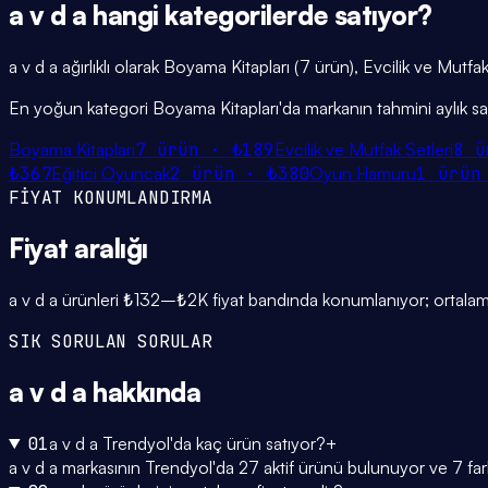
a v d a
hangi
kategorilerde
satıyor?
a v d a ağırlıklı olarak Boyama Kitapları (7 ürün), Evcilik ve Mutf
En yoğun kategori Boyama Kitapları'da markanın tahmini aylık sa
Boyama Kitapları
7
ürün ·
₺189
Evcilik ve Mutfak Setleri
8
ü
₺367
Eğitici Oyuncak
2
ürün ·
₺380
Oyun Hamuru
1
ürün
FİYAT KONUMLANDIRMA
Fiyat
aralığı
a v d a ürünleri ₺132–₺2K fiyat bandında konumlanıyor; ortalama
SIK SORULAN SORULAR
a v d a
hakkında
01
a v d a Trendyol'da kaç ürün satıyor?
+
a v d a markasının Trendyol'da 27 aktif ürünü bulunuyor ve 7 farkl