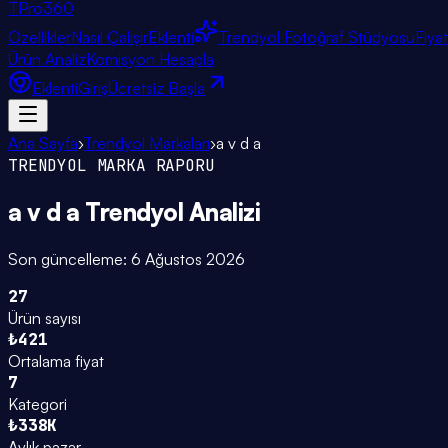
TPro
360
Özellikler
Nasıl Çalışır
Eklenti
Trendyol Fotoğraf Stüdyosu
Fiya
Ürün Analiz
Komisyon Hesapla
Eklenti
Giriş
Ücretsiz Başla
Ana Sayfa
›
Trendyol Markaları
›
a v d a
TRENDYOL MARKA RAPORU
a v d a
Trendyol Analizi
Son güncelleme:
6 Ağustos 2026
27
Ürün sayısı
₺421
Ortalama fiyat
7
Kategori
₺338K
Aylık pazar