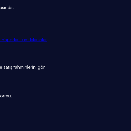
rasında.
 Raporları
Tüm Markalar
e satış tahminlerini gör.
tformu.