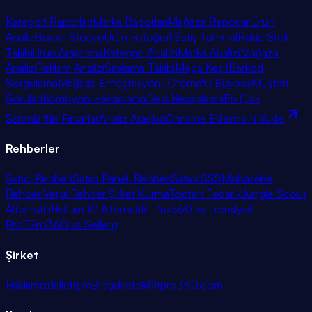
Kategori Raporları
Marka Raporları
Mağaza Raporları
Ürün
Analiz
Görsel Stüdyo
Ürün Fotoğrafı
Satış Tahmini
Rakip Stok
Takibi
Ürün Araştırma
Kategori Analizi
Marka Analizi
Mağaza
Analizi
Reklam Analizi
Sıralama Takibi
Mega Keşif
Barkod
Sorgulama
Mağaza Entegrasyonu
Otomatik Buybox
Müşteri
Soruları
Komisyon Hesaplama
Desi Hesaplama
En Çok
Satanlar
Niş Fırsatlar
Analiz Araçları
Chrome Eklentisini Yükle
Rehberler
Satıcı Rehberi
Satıcı Paneli Rehberi
Satıcı SSS
Muhasebe
Rehberi
Vergi Rehberi
Şirket Kurma
Toptan Tedarik
Jungle Scout
Alternatifi
Helium 10 Alternatifi
TPro360 vs Trendyol
Pro
TPro360 vs Sellerg
Şirket
Hakkımızda
İletişim
Blog
destek@tpro360.com