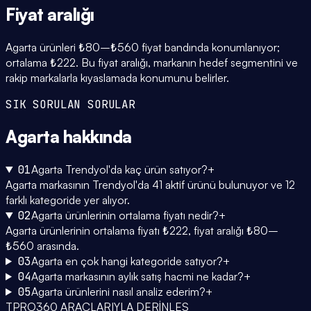
Fiyat
aralığı
Agarta ürünleri ₺80–₺560 fiyat bandında konumlanıyor;
ortalama ₺222. Bu fiyat aralığı, markanın hedef segmentini ve
rakip markalarla kıyaslamada konumunu belirler.
SIK SORULAN SORULAR
Agarta
hakkında
01
Agarta Trendyol'da kaç ürün satıyor?
+
Agarta markasının Trendyol'da 41 aktif ürünü bulunuyor ve 12
farklı kategoride yer alıyor.
02
Agarta ürünlerinin ortalama fiyatı nedir?
+
Agarta ürünlerinin ortalama fiyatı ₺222, fiyat aralığı ₺80–
₺560 arasında.
03
Agarta en çok hangi kategoride satıyor?
+
04
Agarta markasının aylık satış hacmi ne kadar?
+
05
Agarta ürünlerini nasıl analiz ederim?
+
TPRO360 ARAÇLARIYLA DERİNLEŞ