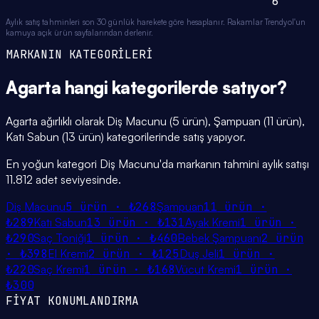
6
Aylık satış tahminleri son 30 günlük harekete göre hesaplanır. Rakamlar Trendyol'un
kamuya açık ürün sayfalarından derlenir.
MARKANIN KATEGORİLERİ
Agarta
hangi
kategorilerde
satıyor?
Agarta ağırlıklı olarak Diş Macunu (5 ürün), Şampuan (11 ürün),
Katı Sabun (13 ürün) kategorilerinde satış yapıyor.
En yoğun kategori Diş Macunu'da markanın tahmini aylık satışı
11.812 adet seviyesinde.
Diş Macunu
5
ürün ·
₺268
Şampuan
11
ürün ·
₺289
Katı Sabun
13
ürün ·
₺131
Ayak Kremi
1
ürün ·
₺290
Saç Toniği
1
ürün ·
₺460
Bebek Şampuanı
2
ürün
·
₺398
El Kremi
2
ürün ·
₺125
Duş Jeli
1
ürün ·
₺220
Saç Kremi
1
ürün ·
₺168
Vücut Kremi
1
ürün ·
₺300
FİYAT KONUMLANDIRMA