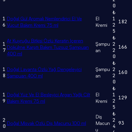
0
₺
1
Doğal Gül Aromalı Nemlendirici El Ve
El
1
182
6
2
Vücut Bakım Kremi 75 ml
Kremi
5
₺
At Kuyruğu Bitkisi Özlü Keratin Içeren
1
Şampu
2
166
Dökülme Karşıtı Bakım Tuzsuz Şampuan
7
2
an
400 ml
0
₺
1
Doğal Lavanta Özlü Yağ Dengeleyici
Şampu
2
160
8
2
Şampuan 400 ml
an
0
₺
1
Doğal Yüz Ve El Besleyici Argan Yağlı Cilt
El
1
129
9
2
Bakım Kremi 75 ml
Kremi
5
₺
Diş
2
2
93
Doğal Misvak Özlü Diş Macunu 100 ml
Macun
0
4
u