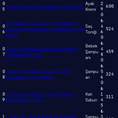
0
Ayak
2
600
Ayak ve Topuk Çatlak Bakım Kremi 100ML
5
9
Kremi
0
₺
Saf Biberiye Suyu Saç Toniği Dökülme
0
Saç
4
524
Karşıtı Ve Saç Uzamasını Destekleyici Tonik
6
6
Toniği
125 ml
0
₺
Bebek
0
2 Adet Doğal Şampuan Kız Çocuklarına
4
459
Şampu
7
8
Özel Bakım 400 ml
anı
0
₺
0
3 Adet Doğal Bebek Şampuanı Kız
Şampu
5
324
8
6
Çocuklarına Özel 400 ml
an
0
₺
0
Cilt Beyazlatıcı Ve Cilt Tonu Eşitleyici
Katı
1
311
9
4
Bitkisel Sabun 150 gr
Sabun
5
₺
1
2 Adet Saç Dökülmesine Karşı Bitkisel
Şampu
3