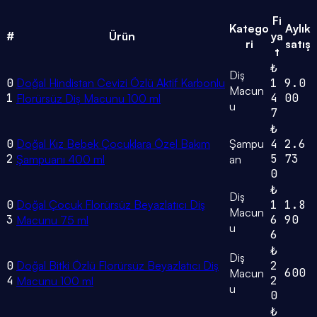
Fi
Katego
Aylık
#
Ürün
ya
ri
satış
t
₺
Diş
0
Doğal Hindistan Cevizi Özlü Aktif Karbonlu
1
9.0
Macun
1
4
00
Florürsüz Diş Macunu 100 ml
u
7
₺
0
Doğal Kız Bebek Çocuklara Özel Bakım
Şampu
4
2.6
2
5
73
Şampuanı 400 ml
an
0
₺
Diş
0
Doğal Çocuk Florürsüz Beyazlatıcı Diş
1
1.8
Macun
3
6
90
Macunu 75 ml
u
6
₺
Diş
0
Doğal Bitki Özlü Florürsüz Beyazlatıcı Diş
2
600
Macun
4
2
Macunu 100 ml
u
0
₺