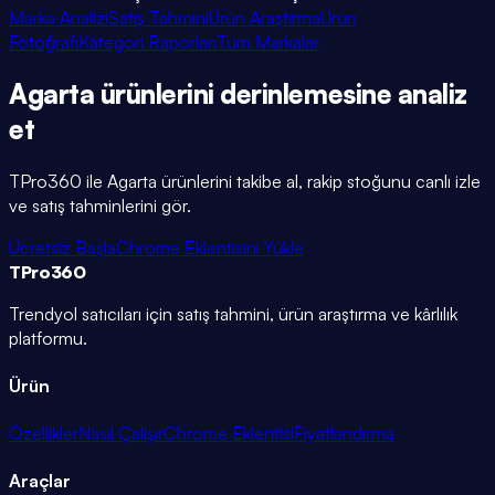
Marka Analizi
Satış Tahmini
Ürün Araştırma
Ürün
Fotoğrafı
Kategori Raporları
Tüm Markalar
Agarta
ürünlerini
derinlemesine
analiz
et
TPro360 ile
Agarta
ürünlerini takibe al, rakip stoğunu canlı izle
ve satış tahminlerini gör.
Ücretsiz Başla
Chrome Eklentisini Yükle
TPro
360
Trendyol satıcıları için satış tahmini, ürün araştırma ve kârlılık
platformu.
Ürün
Özellikler
Nasıl Çalışır
Chrome Eklentisi
Fiyatlandırma
Araçlar