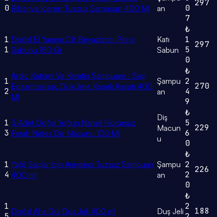
297
0
0
Biberiye İçeren Tuzsuz Şampuan 400 Ml
an
7
₺
1
Doğal El Yapımı Cilt Beyazlatıcı Pirinç
Katı
1
297
1
5
Sabunu 150 Gr
Sabun
0
₺
Ardıç Katranı Ve Keratin Şampuanı - Saç
1
Şampu
2
270
Egzaması-saç Dökülme Kepek Karşıtı 400
2
4
an
Ml
9
₺
Diş
1
3 Adet Doğal Yoğun Naneli Florürsüz
5
229
Macun
3
6
Ferah Nefes Diş Macunu 100 Ml
u
0
₺
1
Yağlı Saçlar Için Arındırıcı Tuzsuz Şampuan
Şampu
2
226
4
2
400 ml
an
0
₺
1
2
188
Doğal Aha Gül Duş Jeli 400 ml
Duş Jeli
5
2