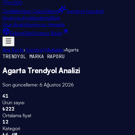
TPro
360
Özellikler
Nasıl Çalışır
Eklenti
Trendyol Fotoğraf
Stüdyosu
Fiyatlandırma
Blog
Ürün Analiz
Komisyon Hesapla
Eklenti
Giriş
Ücretsiz Başla
Ana Sayfa
›
Trendyol Markaları
›
Agarta
TRENDYOL MARKA RAPORU
Agarta
Trendyol Analizi
Son güncelleme:
6 Ağustos 2026
41
Ürün sayısı
₺222
Ortalama fiyat
12
Kategori
₺4.4M