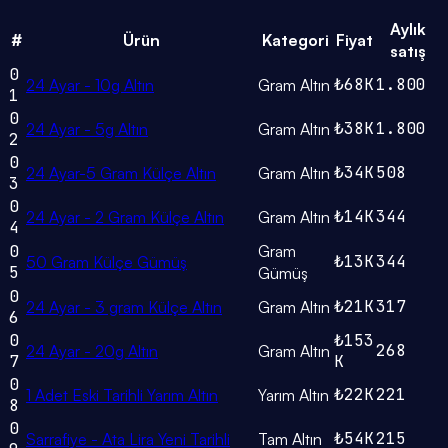
Aylık
#
Ürün
Kategori
Fiyat
satış
0
₺68K
1.800
24 Ayar - 10g Altın
Gram Altın
1
0
₺38K
1.800
24 Ayar - 5g Altın
Gram Altın
2
0
₺34K
508
24 Ayar-5 Gram Külçe Altın
Gram Altın
3
0
₺14K
344
24 Ayar - 2 Gram Külçe Altın
Gram Altın
4
0
Gram
₺13K
344
50 Gram Külçe Gümüş
5
Gümüş
0
₺21K
317
24 Ayar - 3 gram Külçe Altın
Gram Altın
6
0
₺153
268
24 Ayar - 20g Altın
Gram Altın
7
K
0
₺22K
221
1 Adet Eski Tarihli Yarım Altın
Yarım Altın
8
0
₺54K
215
Sarrafiye - Ata Lira Yeni Tarihli
Tam Altın