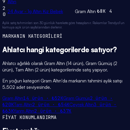
9
Altın
2
₺8K
4
24 Ayar - 1g Altın Kız Bebek
Gram Altın
0
Aylık satış tahminleri son 30 günlük harekete göre hesaplanır. Rakamlar Trendyol'un
kamuya açık ürün sayfalarından derlenir.
MARKANIN KATEGORİLERİ
Ahlatcı
hangi
kategorilerde
satıyor?
Ahlatcı ağırlıklı olarak Gram Altın (14 ürün), Gram Gümüş (2
ürün), Tam Altın (2 ürün) kategorilerinde satış yapıyor.
En yoğun kategori Gram Altın'da markanın tahmini aylık satışı
5.502 adet seviyesinde.
Gram Altın
14
ürün ·
₺52K
Gram Gümüş
2
ürün ·
₺20K
Tam Altın
2
ürün ·
₺54K
Çeyrek Altın
3
ürün ·
₺63K
Yarım Altın
2
ürün ·
₺37K
FİYAT KONUMLANDIRMA