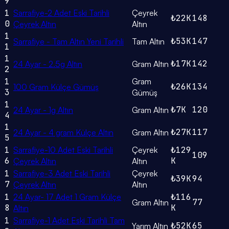
9
1
Sarrafiye-2 Adet Eski Tarihli
Çeyrek
₺22K
148
0
Çeyrek Altın
Altın
1
₺53K
147
Sarrafiye - Tam Altın Yeni Tarihli
Tam Altın
1
1
₺17K
142
24 Ayar - 2.5g Altın
Gram Altın
2
1
Gram
₺26K
134
100 Gram Külçe Gümüş
3
Gümüş
1
₺7K
120
24 Ayar - 1g Altın
Gram Altın
4
1
₺27K
117
24 Ayar - 4 gram Külçe Altın
Gram Altın
5
1
Sarrafiye-10 Adet Eski Tarihli
Çeyrek
₺129
109
6
K
Çeyrek Altın
Altın
1
Sarrafiye-3 Adet Eski Tarihli
Çeyrek
₺39K
94
7
Çeyrek Altın
Altın
1
24 Ayar- 17 Adet 1 Gram Külçe
₺116
77
Gram Altın
8
K
Altın
1
Sarrafiye-1 Adet Eski Tarihli Tam
₺52K
65
Yarım Altın