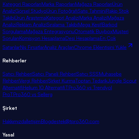
Kategori Raporları
Marka Raporları
Mağaza Raporları
Ürün
Analiz
Görsel Stüdyo
Ürün Fotoğrafı
Satış Tahmini
Rakip Stok
Takibi
Ürün Araştırma
Kategori Analizi
Marka Analizi
Mağaza
Analizi
Reklam Analizi
Sıralama Takibi
Mega Keşif
Barkod
Sorgulama
Mağaza Entegrasyonu
Otomatik Buybox
Müşteri
Soruları
Komisyon Hesaplama
Desi Hesaplama
En Çok
Satanlar
Niş Fırsatlar
Analiz Araçları
Chrome Eklentisini Yükle
Rehberler
Satıcı Rehberi
Satıcı Paneli Rehberi
Satıcı SSS
Muhasebe
Rehberi
Vergi Rehberi
Şirket Kurma
Toptan Tedarik
Jungle Scout
Alternatifi
Helium 10 Alternatifi
TPro360 vs Trendyol
Pro
TPro360 vs Sellerg
Şirket
Hakkımızda
İletişim
Blog
destek@tpro360.com
Yasal