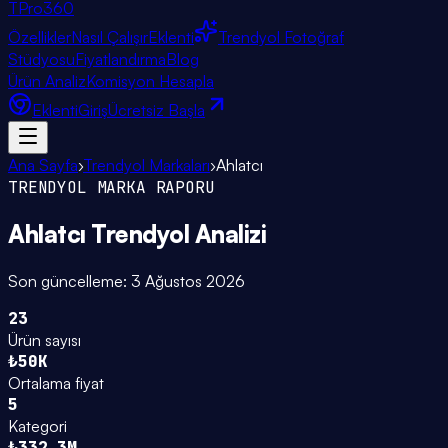
TPro
360
Özellikler
Nasıl Çalışır
Eklenti
Trendyol Fotoğraf
Stüdyosu
Fiyatlandırma
Blog
Ürün Analiz
Komisyon Hesapla
Eklenti
Giriş
Ücretsiz Başla
Ana Sayfa
›
Trendyol Markaları
›
Ahlatcı
TRENDYOL MARKA RAPORU
Ahlatcı
Trendyol Analizi
Son güncelleme:
3 Ağustos 2026
23
Ürün sayısı
₺50K
Ortalama fiyat
5
Kategori
₺332.3M