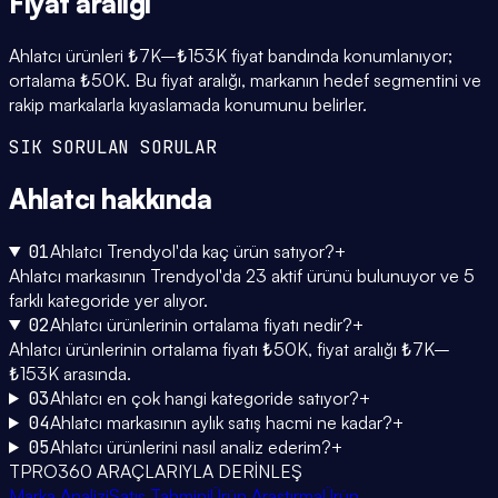
Fiyat
aralığı
Ahlatcı ürünleri ₺7K–₺153K fiyat bandında konumlanıyor;
ortalama ₺50K. Bu fiyat aralığı, markanın hedef segmentini ve
rakip markalarla kıyaslamada konumunu belirler.
SIK SORULAN SORULAR
Ahlatcı
hakkında
01
Ahlatcı Trendyol'da kaç ürün satıyor?
+
Ahlatcı markasının Trendyol'da 23 aktif ürünü bulunuyor ve 5
farklı kategoride yer alıyor.
02
Ahlatcı ürünlerinin ortalama fiyatı nedir?
+
Ahlatcı ürünlerinin ortalama fiyatı ₺50K, fiyat aralığı ₺7K–
₺153K arasında.
03
Ahlatcı en çok hangi kategoride satıyor?
+
04
Ahlatcı markasının aylık satış hacmi ne kadar?
+
05
Ahlatcı ürünlerini nasıl analiz ederim?
+
TPRO360 ARAÇLARIYLA DERİNLEŞ
Marka Analizi
Satış Tahmini
Ürün Araştırma
Ürün