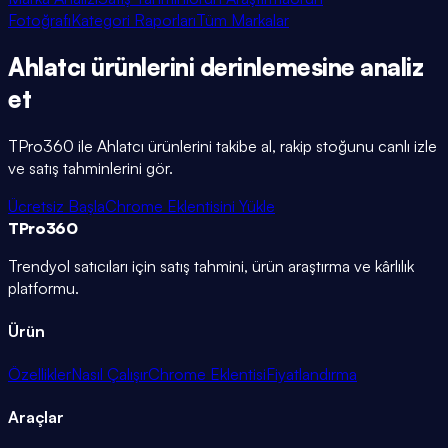
Fotoğrafı
Kategori Raporları
Tüm Markalar
Ahlatcı
ürünlerini
derinlemesine
analiz
et
TPro360 ile
Ahlatcı
ürünlerini takibe al, rakip stoğunu canlı izle
ve satış tahminlerini gör.
Ücretsiz Başla
Chrome Eklentisini Yükle
TPro
360
Trendyol satıcıları için satış tahmini, ürün araştırma ve kârlılık
platformu.
Ürün
Özellikler
Nasıl Çalışır
Chrome Eklentisi
Fiyatlandırma
Araçlar