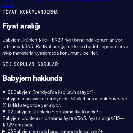
₺437
FİYAT KONUMLANDIRMA
Fiyat
aralığı
Babyjem ürünleri ₺115–₺929 fiyat bandında konumlanıyor;
ortalama ₺365. Bu fiyat aralığı, markanın hedef segmentini ve
rakip markalarla kıyaslamada konumunu belirler.
SIK SORULAN SORULAR
Babyjem
hakkında
01
Babyjem Trendyol'da kaç ürün satıyor?
+
Babyjem markasının Trendyol'da 34 aktif ürünü bulunuyor ve
21 farklı kategoride yer alıyor.
02
Babyjem ürünlerinin ortalama fiyatı nedir?
+
Babyjem ürünlerinin ortalama fiyatı ₺365, fiyat aralığı ₺115–
₺929 arasında.
03
Babyjem en çok hangi kategoride satıyor?
+