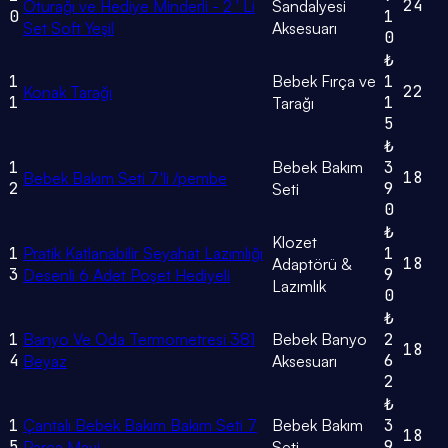
24
Oturağı ve Hediye Minderli - 2 ' Li
Sandalyesi
0
1
Set Soft Yeşil
Aksesuarı
0
₺
1
Bebek Fırça ve
1
22
Konak Tarağı
1
1
Tarağı
5
₺
1
Bebek Bakım
3
18
Bebek Bakım Seti 7'li /pembe
2
9
Seti
0
₺
Klozet
1
Pratik Katlanabilir Seyahat Lazımlığı
1
18
Adaptörü &
3
9
Desenli 6 Adet Poşet Hediyeli
Lazımlık
0
₺
1
Banyo Ve Oda Termometresi 381
Bebek Banyo
2
18
4
6
Beyaz
Aksesuarı
2
₺
1
Çantalı Bebek Bakım Bakım Seti 7
Bebek Bakım
3
18
5
9
Parça Mavi
Seti