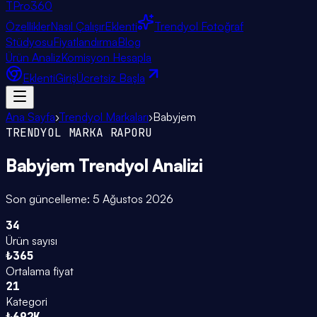
TPro
360
Özellikler
Nasıl Çalışır
Eklenti
Trendyol Fotoğraf
Stüdyosu
Fiyatlandırma
Blog
Ürün Analiz
Komisyon Hesapla
Eklenti
Giriş
Ücretsiz Başla
Ana Sayfa
›
Trendyol Markaları
›
Babyjem
TRENDYOL MARKA RAPORU
Babyjem
Trendyol Analizi
Son güncelleme:
5 Ağustos 2026
34
Ürün sayısı
₺365
Ortalama fiyat
21
Kategori
₺692K