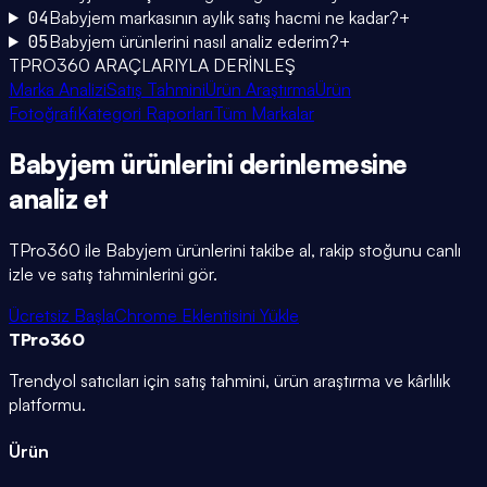
04
Babyjem markasının aylık satış hacmi ne kadar?
+
05
Babyjem ürünlerini nasıl analiz ederim?
+
TPRO360 ARAÇLARIYLA DERİNLEŞ
Marka Analizi
Satış Tahmini
Ürün Araştırma
Ürün
Fotoğrafı
Kategori Raporları
Tüm Markalar
Babyjem
ürünlerini
derinlemesine
analiz et
TPro360 ile
Babyjem
ürünlerini takibe al, rakip stoğunu canlı
izle ve satış tahminlerini gör.
Ücretsiz Başla
Chrome Eklentisini Yükle
TPro
360
Trendyol satıcıları için satış tahmini, ürün araştırma ve kârlılık
platformu.
Ürün