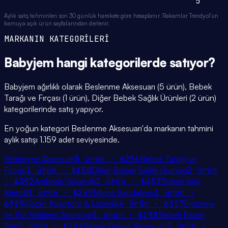
5
Aylık satış tahminleri son 30 günlük harekete göre hesaplanır. Rakamlar Trendyol'un
kamuya açık ürün sayfalarından derlenir.
MARKANIN KATEGORİLERİ
Babyjem
hangi
kategorilerde
satıyor?
Babyjem ağırlıklı olarak Beslenme Aksesuarı (5 ürün), Bebek
Tarağı ve Fırçası (1 ürün), Diğer Bebek Sağlık Ürünleri (2 ürün)
kategorilerinde satış yapıyor.
En yoğun kategori Beslenme Aksesuarı'da markanın tahmini
aylık satışı 1.159 adet seviyesinde.
Beslenme Aksesuarı
5
ürün ·
₺256
Bebek Tarağı ve
Fırçası
1
ürün ·
₺150
Diğer Bebek Sağlık Ürünleri
2
ürün
·
₺392
Arabada Güvenlik
2
ürün ·
₺457
Bebek Islak
Mendil
1
ürün ·
₺245
Mama Sandalyesi
1
ürün ·
₺929
Klozet Adaptörü & Lazımlık
4
ürün ·
₺357
Emzirme
ve Süt Saklama Aksesuarı
1
ürün ·
₺198
Bebek Bakım
Seti
2
ürün ·
₺394
Bebek Banyo Aksesuarı
3
ürün ·