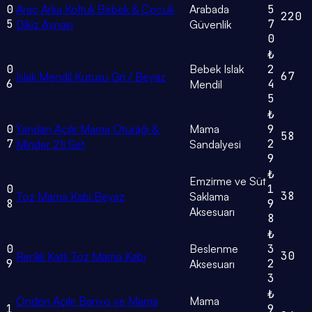
0
Araç Arka Koltuk Bebek & Çocuk
Arabada
5
220
5
7
Dikiz Aynası
Güvenlik
0
₺
0
Bebek Islak
2
67
Islak Mendil Kutusu Gri / Beyaz
6
4
Mendil
5
₺
0
Yandan Açılır Mama Oturağı &
Mama
9
58
7
2
Minder 2'li Set
Sandalyesi
9
₺
Emzirme ve Süt
0
1
38
Toz Mama Kabı Beyaz
Saklama
8
9
Aksesuarı
8
₺
0
Beslenme
3
30
Renkli Katlı Toz Mama Kabı
9
2
Aksesuarı
3
₺
Önden Açılır Banyo ve Mama
Mama
1
9