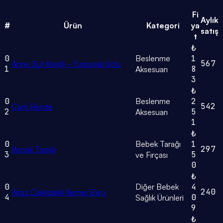
Fi
Aylık
#
Ürün
Kategori
ya
satış
t
₺
0
Beslenme
1
567
Anne Süt Kaşığı - Yumuşak Uçlu
1
8
Aksesuarı
3
₺
0
Beslenme
2
542
Cam Rende
2
5
Aksesuarı
1
₺
0
Bebek Tarağı
1
297
Konak Tarağı
3
5
ve Fırçası
0
₺
0
Diğer Bebek
4
240
Kiraz Çekirdekli Kemer Ekru
4
0
Sağlık Ürünleri
9
₺