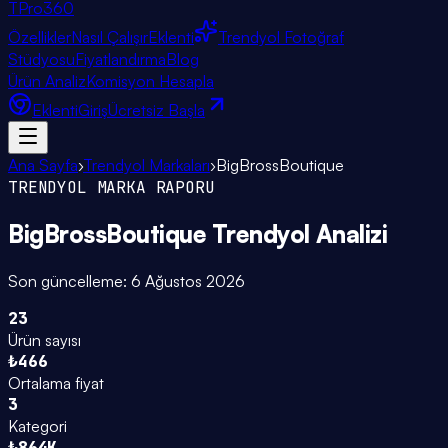
TPro
360
Özellikler
Nasıl Çalışır
Eklenti
Trendyol Fotoğraf
Stüdyosu
Fiyatlandırma
Blog
Ürün Analiz
Komisyon Hesapla
Eklenti
Giriş
Ücretsiz Başla
Ana Sayfa
›
Trendyol Markaları
›
BigBrossBoutique
TRENDYOL MARKA RAPORU
BigBrossBoutique
Trendyol Analizi
Son güncelleme:
6 Ağustos 2026
23
Ürün sayısı
₺466
Ortalama fiyat
3
Kategori
₺864K