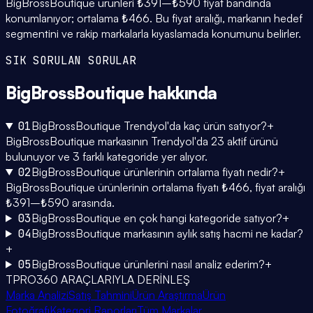
BigBrossBoutique ürünleri ₺391–₺590 fiyat bandında
konumlanıyor; ortalama ₺466. Bu fiyat aralığı, markanın hedef
segmentini ve rakip markalarla kıyaslamada konumunu belirler.
SIK SORULAN SORULAR
BigBrossBoutique
hakkında
01
BigBrossBoutique Trendyol'da kaç ürün satıyor?
+
BigBrossBoutique markasının Trendyol'da 23 aktif ürünü
bulunuyor ve 3 farklı kategoride yer alıyor.
02
BigBrossBoutique ürünlerinin ortalama fiyatı nedir?
+
BigBrossBoutique ürünlerinin ortalama fiyatı ₺466, fiyat aralığı
₺391–₺590 arasında.
03
BigBrossBoutique en çok hangi kategoride satıyor?
+
04
BigBrossBoutique markasının aylık satış hacmi ne kadar?
+
05
BigBrossBoutique ürünlerini nasıl analiz ederim?
+
TPRO360 ARAÇLARIYLA DERİNLEŞ
Marka Analizi
Satış Tahmini
Ürün Araştırma
Ürün
Fotoğrafı
Kategori Raporları
Tüm Markalar