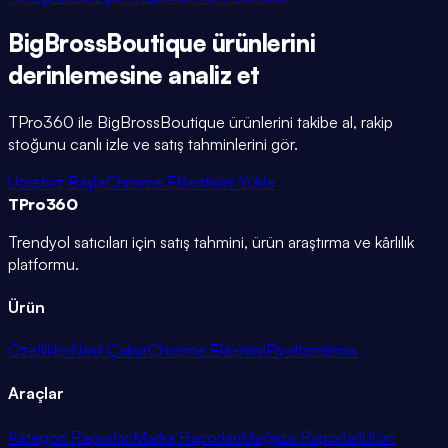
BigBrossBoutique
ürünlerini
derinlemesine
analiz et
TPro360 ile
BigBrossBoutique
ürünlerini takibe al, rakip
stoğunu canlı izle ve satış tahminlerini gör.
Ücretsiz Başla
Chrome Eklentisini Yükle
TPro
360
Trendyol satıcıları için satış tahmini, ürün araştırma ve kârlılık
platformu.
Ürün
Özellikler
Nasıl Çalışır
Chrome Eklentisi
Fiyatlandırma
Araçlar
Kategori Raporları
Marka Raporları
Mağaza Raporları
Ürün