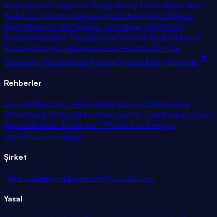
Analiz
Görsel Stüdyo
Ürün Fotoğrafı
Satış Tahmini
Rakip Stok
Takibi
Ürün Araştırma
Kategori Analizi
Marka Analizi
Mağaza
Analizi
Reklam Analizi
Sıralama Takibi
Mega Keşif
Barkod
Sorgulama
Mağaza Entegrasyonu
Otomatik Buybox
Müşteri
Soruları
Komisyon Hesaplama
Desi Hesaplama
En Çok
Satanlar
Niş Fırsatlar
Analiz Araçları
Chrome Eklentisini Yükle
Rehberler
Satıcı Rehberi
Satıcı Paneli Rehberi
Satıcı SSS
Muhasebe
Rehberi
Vergi Rehberi
Şirket Kurma
Toptan Tedarik
Jungle Scout
Alternatifi
Helium 10 Alternatifi
TPro360 vs Trendyol
Pro
TPro360 vs Sellerg
Şirket
Hakkımızda
İletişim
Blog
destek@tpro360.com
Yasal