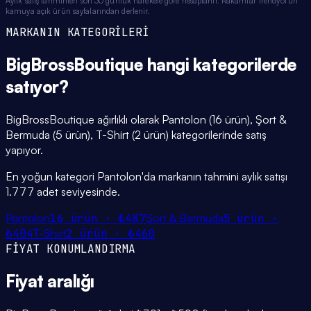
Aylık satış tahminleri son 30 günlük harekete göre hesaplanır. Rakamlar Trendyol'un
kamuya açık ürün sayfalarından derlenir.
MARKANIN KATEGORİLERİ
BigBrossBoutique
hangi
kategorilerde
satıyor?
BigBrossBoutique ağırlıklı olarak Pantolon (16 ürün), Şort &
Bermuda (5 ürün), T-Shirt (2 ürün) kategorilerinde satış
yapıyor.
En yoğun kategori Pantolon'da markanın tahmini aylık satışı
1.777 adet seviyesinde.
Pantolon
16
ürün ·
₺487
Şort & Bermuda
5
ürün ·
₺404
T-Shirt
2
ürün ·
₺460
FİYAT KONUMLANDIRMA
Fiyat
aralığı