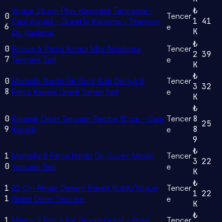
Vogue 26 cm Pilav Karnıyarık Tenceresi -
₺
0
Tencer
1
41
Cam Kapaklı - Granit İç Kaplama - Titanyum
6
e
K
Dış Kaplama
₺
0
Emaye 6 Parça Kırmızı Mini Academia
Tencer
2
39
7
Tencere Seti
e
K
₺
0
Marbella Nardo Gri Gold Kulp Detaylı 6
Tencer
3
32
8
Parça Kapaklı Granit Sahan Seti
e
K
₺
0
Seramik Derin Tencere Pembe 18 cm - Cam
Tencer
8
25
9
8
Kapaklı
e
9
₺
1
Marbella 8 Parça Nardo Gri Güveç Model
Tencer
3
22
0
Tencere Seti
e
K
₺
1
22 Cm Ahşap Desenli Bakalit Kulplu Vogue
Tencer
1
22
1
Granit Derin Tencere
e
K
₺
1
Milena 7 Parça Kar Beyazı Granit - Rose
Tencer