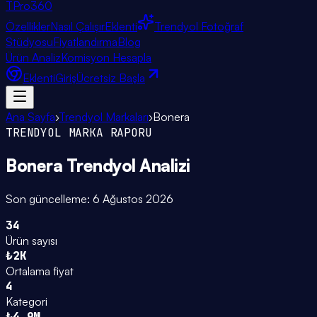
TPro
360
Özellikler
Nasıl Çalışır
Eklenti
Trendyol Fotoğraf
Stüdyosu
Fiyatlandırma
Blog
Ürün Analiz
Komisyon Hesapla
Eklenti
Giriş
Ücretsiz Başla
Ana Sayfa
›
Trendyol Markaları
›
Bonera
TRENDYOL MARKA RAPORU
Bonera
Trendyol Analizi
Son güncelleme:
6 Ağustos 2026
34
Ürün sayısı
₺2K
Ortalama fiyat
4
Kategori
₺4.9M