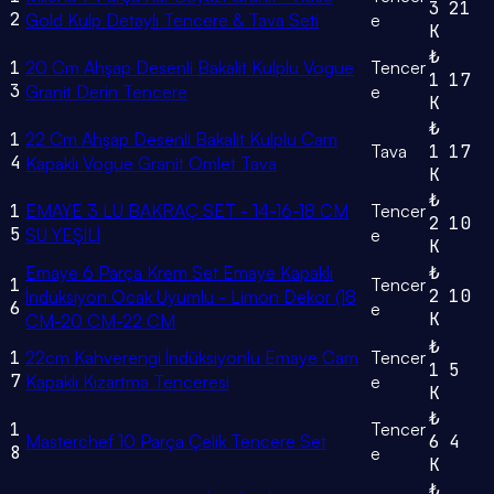
3
21
2
Gold Kulp Detaylı Tencere & Tava Seti
e
K
₺
1
20 Cm Ahşap Desenli Bakalit Kulplu Vogue
Tencer
1
17
3
Granit Derin Tencere
e
K
₺
1
22 Cm Ahşap Desenli Bakalit Kulplu Cam
Tava
1
17
4
Kapaklı Vogue Granit Omlet Tava
K
₺
1
EMAYE 3 LÜ BAKRAÇ SET - 14-16-18 CM
Tencer
2
10
5
SU YEŞİLİ
e
K
Emaye 6 Parça Krem Set Emaye Kapaklı
₺
1
Tencer
2
10
İndüksiyon Ocak Uyumlu - Limon Dekor (18
6
e
K
CM-20 CM-22 CM
₺
1
22cm Kahverengi İndüksiyonlu Emaye Cam
Tencer
1
5
7
Kapaklı Kızartma Tenceresi
e
K
₺
1
Tencer
Masterchef 10 Parça Çelik Tencere Set
6
4
8
e
K
₺