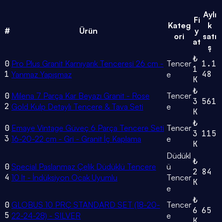
Aylı
Fi
Kateg
k
#
Ürün
y
ori
satı
at
ş
₺
0
Pro Plus Granit Karnıyarık Tenceresi 26 cm -
Tencer
1.1
1
1
48
Yanmaz Yapışmaz
e
K
₺
0
Milena 7 Parça Kar Beyazı Granit - Rose
Tencer
3
561
2
Gold Kulp Detaylı Tencere & Tava Seti
e
K
₺
0
Emaye Vintage Güveç 6 Parça Tencere Seti
Tencer
3
115
3
16-20-22 cm - Gri - Granit İç Kaplama
e
K
Düdükl
₺
0
Special Paslanmaz Çelik Düdüklü Tencere
ü
2
84
4
10 lt - İndüksiyon Ocak Uyumlu
Tencer
K
e
₺
0
GLOBUS 10 PRÇ STANDARD SET (18-20-
Tencer
6
65
5
22-24-28) - SILVER
e
K