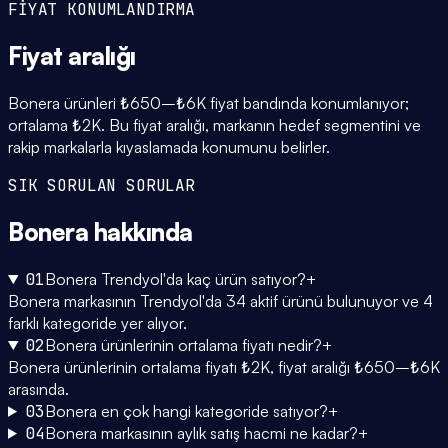
FİYAT KONUMLANDIRMA
Fiyat
aralığı
Bonera ürünleri ₺650–₺6K fiyat bandında konumlanıyor;
ortalama ₺2K. Bu fiyat aralığı, markanın hedef segmentini ve
rakip markalarla kıyaslamada konumunu belirler.
SIK SORULAN SORULAR
Bonera
hakkında
01
Bonera Trendyol'da kaç ürün satıyor?
+
Bonera markasının Trendyol'da 34 aktif ürünü bulunuyor ve 4
farklı kategoride yer alıyor.
02
Bonera ürünlerinin ortalama fiyatı nedir?
+
Bonera ürünlerinin ortalama fiyatı ₺2K, fiyat aralığı ₺650–₺6K
arasında.
03
Bonera en çok hangi kategoride satıyor?
+
04
Bonera markasının aylık satış hacmi ne kadar?
+