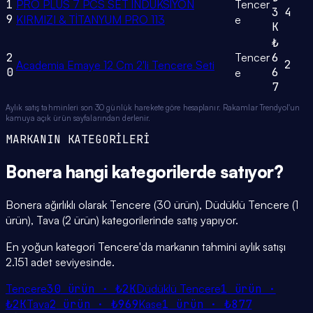
1
PRO PLUS 7 PCS SET İNDÜKSİYON
Tencer
3
4
9
KIRMIZI & TİTANYUM PRO 113
e
K
₺
2
Tencer
6
2
Academia Emaye 12 Cm 2'li Tencere Seti
0
6
e
7
Aylık satış tahminleri son 30 günlük harekete göre hesaplanır. Rakamlar Trendyol'un
kamuya açık ürün sayfalarından derlenir.
MARKANIN KATEGORİLERİ
Bonera
hangi
kategorilerde
satıyor?
Bonera ağırlıklı olarak Tencere (30 ürün), Düdüklü Tencere (1
ürün), Tava (2 ürün) kategorilerinde satış yapıyor.
En yoğun kategori Tencere'da markanın tahmini aylık satışı
2.151 adet seviyesinde.
Tencere
30
ürün ·
₺2K
Düdüklü Tencere
1
ürün ·
₺2K
Tava
2
ürün ·
₺969
Kase
1
ürün ·
₺877