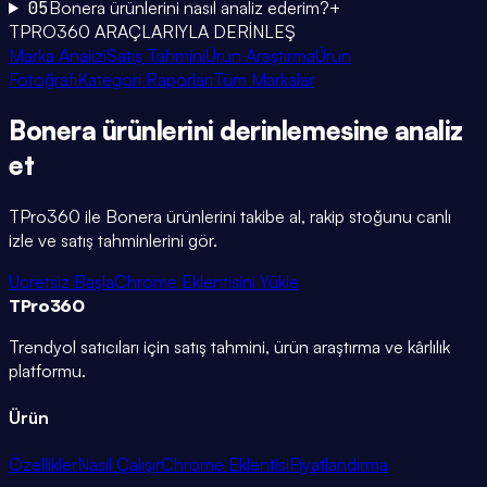
05
Bonera ürünlerini nasıl analiz ederim?
+
TPRO360 ARAÇLARIYLA DERİNLEŞ
Marka Analizi
Satış Tahmini
Ürün Araştırma
Ürün
Fotoğrafı
Kategori Raporları
Tüm Markalar
Bonera
ürünlerini
derinlemesine
analiz
et
TPro360 ile
Bonera
ürünlerini takibe al, rakip stoğunu canlı
izle ve satış tahminlerini gör.
Ücretsiz Başla
Chrome Eklentisini Yükle
TPro
360
Trendyol satıcıları için satış tahmini, ürün araştırma ve kârlılık
platformu.
Ürün
Özellikler
Nasıl Çalışır
Chrome Eklentisi
Fiyatlandırma