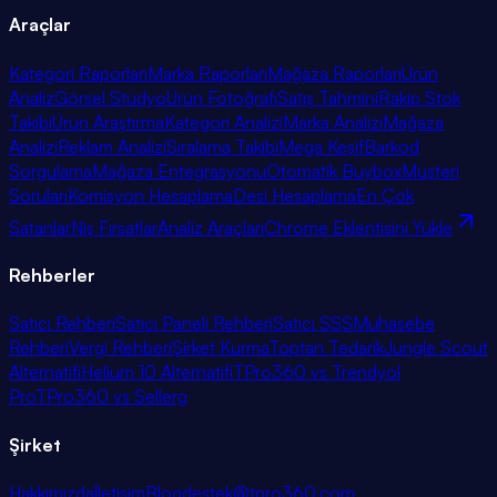
Araçlar
Kategori Raporları
Marka Raporları
Mağaza Raporları
Ürün
Analiz
Görsel Stüdyo
Ürün Fotoğrafı
Satış Tahmini
Rakip Stok
Takibi
Ürün Araştırma
Kategori Analizi
Marka Analizi
Mağaza
Analizi
Reklam Analizi
Sıralama Takibi
Mega Keşif
Barkod
Sorgulama
Mağaza Entegrasyonu
Otomatik Buybox
Müşteri
Soruları
Komisyon Hesaplama
Desi Hesaplama
En Çok
Satanlar
Niş Fırsatlar
Analiz Araçları
Chrome Eklentisini Yükle
Rehberler
Satıcı Rehberi
Satıcı Paneli Rehberi
Satıcı SSS
Muhasebe
Rehberi
Vergi Rehberi
Şirket Kurma
Toptan Tedarik
Jungle Scout
Alternatifi
Helium 10 Alternatifi
TPro360 vs Trendyol
Pro
TPro360 vs Sellerg
Şirket
Hakkımızda
İletişim
Blog
destek@tpro360.com