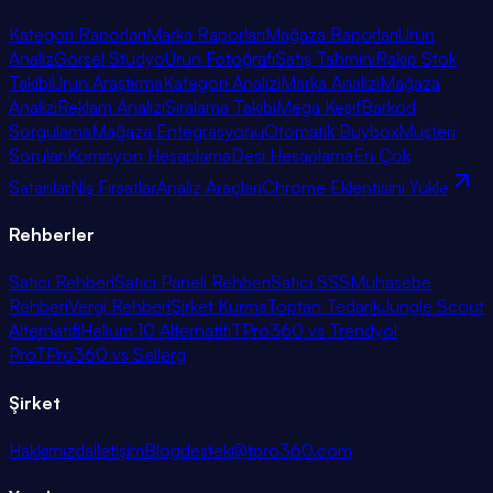
Kategori Raporları
Marka Raporları
Mağaza Raporları
Ürün
Analiz
Görsel Stüdyo
Ürün Fotoğrafı
Satış Tahmini
Rakip Stok
Takibi
Ürün Araştırma
Kategori Analizi
Marka Analizi
Mağaza
Analizi
Reklam Analizi
Sıralama Takibi
Mega Keşif
Barkod
Sorgulama
Mağaza Entegrasyonu
Otomatik Buybox
Müşteri
Soruları
Komisyon Hesaplama
Desi Hesaplama
En Çok
Satanlar
Niş Fırsatlar
Analiz Araçları
Chrome Eklentisini Yükle
Rehberler
Satıcı Rehberi
Satıcı Paneli Rehberi
Satıcı SSS
Muhasebe
Rehberi
Vergi Rehberi
Şirket Kurma
Toptan Tedarik
Jungle Scout
Alternatifi
Helium 10 Alternatifi
TPro360 vs Trendyol
Pro
TPro360 vs Sellerg
Şirket
Hakkımızda
İletişim
Blog
destek@tpro360.com