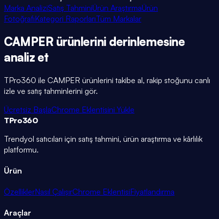
Marka Analizi
Satış Tahmini
Ürün Araştırma
Ürün
Fotoğrafı
Kategori Raporları
Tüm Markalar
CAMPER
ürünlerini
derinlemesine
analiz et
TPro360 ile
CAMPER
ürünlerini takibe al, rakip stoğunu canlı
izle ve satış tahminlerini gör.
Ücretsiz Başla
Chrome Eklentisini Yükle
TPro
360
Trendyol satıcıları için satış tahmini, ürün araştırma ve kârlılık
platformu.
Ürün
Özellikler
Nasıl Çalışır
Chrome Eklentisi
Fiyatlandırma
Araçlar