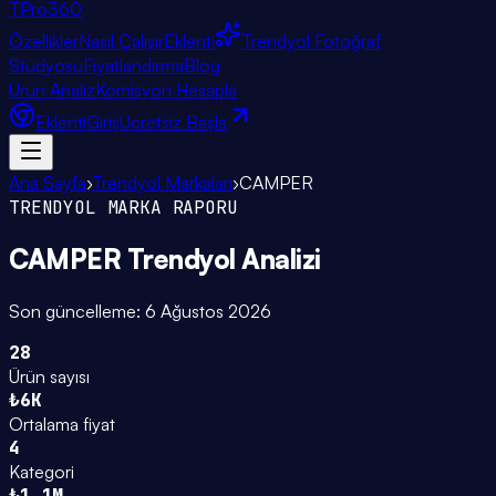
TPro
360
Özellikler
Nasıl Çalışır
Eklenti
Trendyol Fotoğraf
Stüdyosu
Fiyatlandırma
Blog
Ürün Analiz
Komisyon Hesapla
Eklenti
Giriş
Ücretsiz Başla
Ana Sayfa
›
Trendyol Markaları
›
CAMPER
TRENDYOL MARKA RAPORU
CAMPER
Trendyol Analizi
Son güncelleme:
6 Ağustos 2026
28
Ürün sayısı
₺6K
Ortalama fiyat
4
Kategori
₺1.1M