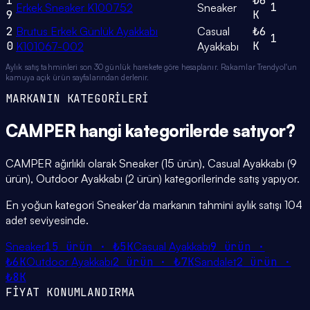
1
₺6
1
Erkek Sneaker K100752
Sneaker
9
K
2
Brutus Erkek Günlük Ayakkabı
Casual
₺6
1
0
K
K101067-002
Ayakkabı
Aylık satış tahminleri son 30 günlük harekete göre hesaplanır. Rakamlar Trendyol'un
kamuya açık ürün sayfalarından derlenir.
MARKANIN KATEGORİLERİ
CAMPER
hangi
kategorilerde
satıyor?
CAMPER ağırlıklı olarak Sneaker (15 ürün), Casual Ayakkabı (9
ürün), Outdoor Ayakkabı (2 ürün) kategorilerinde satış yapıyor.
En yoğun kategori Sneaker'da markanın tahmini aylık satışı 104
adet seviyesinde.
Sneaker
15
ürün ·
₺5K
Casual Ayakkabı
9
ürün ·
₺6K
Outdoor Ayakkabı
2
ürün ·
₺7K
Sandalet
2
ürün ·
₺8K
FİYAT KONUMLANDIRMA