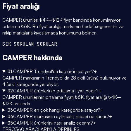
Fiyat
aralığı
CAMPER ürünleri ₺4K–₺12K fiyat bandında konumlanıyor;
ortalama ₺6K. Bu fiyat aralığı, markanın hedef segmentini ve
rakip markalarla kıyaslamada konumunu belirler.
SIK SORULAN SORULAR
CAMPER
hakkında
01
CAMPER Trendyol'da kaç ürün satıyor?
+
CAMPER markasının Trendyol'da 28 aktif ürünü bulunuyor ve
4 farklı kategoride yer alıyor.
02
CAMPER ürünlerinin ortalama fiyatı nedir?
+
CAMPER ürünlerinin ortalama fiyatı ₺6K, fiyat aralığı ₺4K–
₺12K arasında.
03
CAMPER en çok hangi kategoride satıyor?
+
04
CAMPER markasının aylık satış hacmi ne kadar?
+
05
CAMPER ürünlerini nasıl analiz ederim?
+
TPRO360 ARAÇLARIYLA DERİNLEŞ