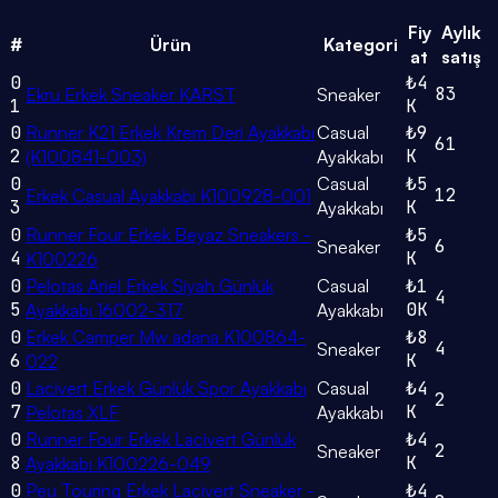
Fiy
Aylık
#
Ürün
Kategori
at
satış
0
₺4
83
Ekru Erkek Sneaker KARST
Sneaker
1
K
0
Runner K21 Erkek Krem Deri Ayakkabı
Casual
₺9
61
2
K
(K100841-003)
Ayakkabı
0
Casual
₺5
12
Erkek Casual Ayakkabı K100928-001
3
K
Ayakkabı
0
Runner Four Erkek Beyaz Sneakers -
₺5
6
Sneaker
4
K
K100226
0
Pelotas Ariel Erkek Siyah Günlük
Casual
₺1
4
5
0K
Ayakkabı 16002-317
Ayakkabı
0
Erkek Camper Mw adana K100864-
₺8
4
Sneaker
6
K
022
0
Lacivert Erkek Günlük Spor Ayakkabı
Casual
₺4
2
7
K
Pelotas XLF
Ayakkabı
0
Runner Four Erkek Lacivert Günlük
₺4
2
Sneaker
8
K
Ayakkabı K100226-049
0
Peu Touring Erkek Lacivert Sneaker -
₺4