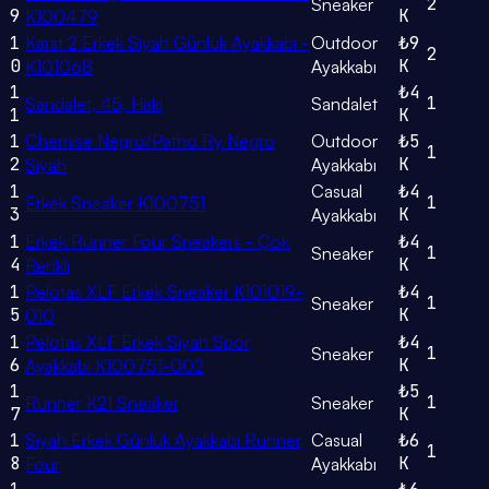
2
Sneaker
9
K
K100479
1
Karst 2 Erkek Siyah Günlük Ayakkabı -
Outdoor
₺9
2
0
K
K101068
Ayakkabı
1
₺4
1
Sandalet, 45, Haki
Sandalet
1
K
1
Chemise Negro/Patho Ry Negro
Outdoor
₺5
1
2
K
Siyah
Ayakkabı
1
Casual
₺4
1
Erkek Sneaker K100751
3
K
Ayakkabı
1
Erkek Runner Four Sneakers - Çok
₺4
1
Sneaker
4
K
Renkli
1
Pelotas XLF Erkek Sneaker K101019-
₺4
1
Sneaker
5
K
010
1
Pelotas XLF Erkek Siyah Spor
₺4
1
Sneaker
6
K
Ayakkabı K100751-002
1
₺5
1
Runner K21 Sneaker
Sneaker
7
K
1
Siyah Erkek Günlük Ayakkabı Runner
Casual
₺6
1
8
K
Four
Ayakkabı