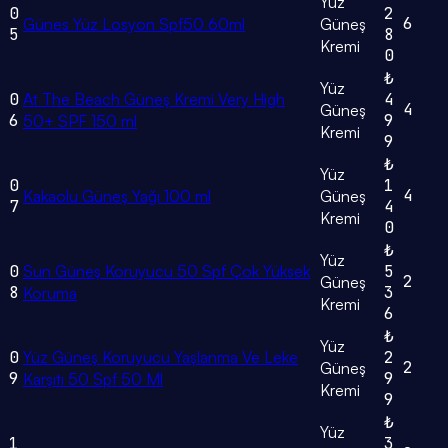
Yüz
0
2
6
Günes Yüz Losyon Spf50 60ml
Güneş
5
8
Kremi
0
₺
Yüz
0
At The Beach Güneş Kremi Very High
4
4
Güneş
6
9
50+ SPF 150 ml
Kremi
9
₺
Yüz
0
1
4
Kakaolu Güneş Yağı 100 ml
Güneş
7
4
Kremi
0
₺
Yüz
0
Sun Güneş Koruyucu 50 Spf Çok Yüksek
5
2
Güneş
8
3
Koruma
Kremi
6
₺
Yüz
0
Yüz Güneş Koruyucu Yaşlanma Ve Leke
2
2
Güneş
9
9
Karşıtı 50 Spf 50 Ml
Kremi
9
₺
Yüz
1
3