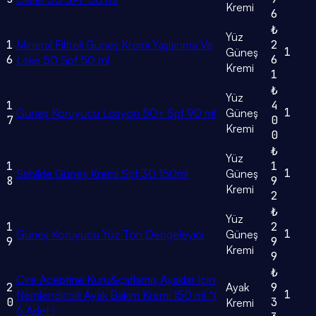
Kremi
6
₺
Yüz
1
Mineral Filtreli Güneş Kremi Yaşlanma Ve
2
1
Güneş
6
6
Leke 50 Spf 50 ml
Kremi
1
₺
Yüz
1
4
1
Güneş Koruyucu Losyon 50+ Spf 90 ml
Güneş
7
0
Kremi
0
₺
Yüz
1
1
1
Sahilde Güneş Kremi Spf 30 150ml
Güneş
8
9
Kremi
2
₺
Yüz
1
2
1
Güneş Koruyucu Yüz Ton Dengeleyici
Güneş
9
9
Kremi
9
₺
Cire Aceptine Kuru&çatlamış Ayaklar Için
2
Ayak
9
1
Nemlendiricili Ayak Bakım Kremi 150 ml *(
0
3
Kremi
6 Adet )