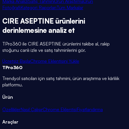
Marka Analizi
Satış Tahmini
Ürün Araştırma
Ürün
Fotoğrafı
Kategori Raporları
Tüm Markalar
CIRE ASEPTINE
ürünlerini
derinlemesine
analiz et
TPro360 ile
CIRE ASEPTINE
ürünlerini takibe al, rakip
stoğunu canlı izle ve satış tahminlerini gör.
Ücretsiz Başla
Chrome Eklentisini Yükle
TPro
360
Trendyol satıcıları için satış tahmini, ürün araştırma ve kârlılık
platformu.
Ürün
Özellikler
Nasıl Çalışır
Chrome Eklentisi
Fiyatlandırma
Araçlar