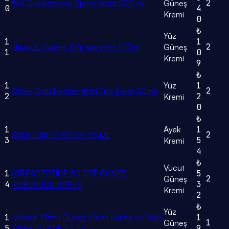
2
%9 D-panthenol Sprey Krem 200 ml
Güneş
0
4
Kremi
0
₺
Yüz
1
1
2
Havuçlu Güneş Yağı Kavanoz 100ml
Güneş
1
0
Kremi
9
₺
1
Yüz
1
2
Çiçek Özlü Nemlendirici Tüp Krem 30 ml
2
2
Kremi
0
₺
1
Ayak
1
2
AYAK BAKIM KREMI 75 ML
3
5
Kremi
4
₺
Vücut
1
CİREASEPTİNE 50 SPF GÜNEŞ
5
2
Güneş
4
3
KORUYUCU SPREY
Kremi
2
₺
Yüz
1
Mineral Filtreli Güneş Kremi Karma ve Yağlı
1
1
Güneş
5
9
Ciltler 50 SPF 50 ml