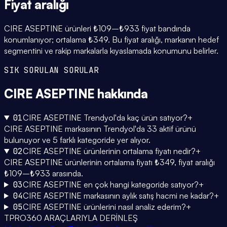
Fiyat
aralığı
CIRE ASEPTINE ürünleri ₺109–₺933 fiyat bandında
konumlanıyor; ortalama ₺349. Bu fiyat aralığı, markanın hedef
segmentini ve rakip markalarla kıyaslamada konumunu belirler.
SIK SORULAN SORULAR
CIRE ASEPTINE
hakkında
01
CIRE ASEPTINE Trendyol'da kaç ürün satıyor?
+
CIRE ASEPTINE markasının Trendyol'da 33 aktif ürünü
bulunuyor ve 5 farklı kategoride yer alıyor.
02
CIRE ASEPTINE ürünlerinin ortalama fiyatı nedir?
+
CIRE ASEPTINE ürünlerinin ortalama fiyatı ₺349, fiyat aralığı
₺109–₺933 arasında.
03
CIRE ASEPTINE en çok hangi kategoride satıyor?
+
04
CIRE ASEPTINE markasının aylık satış hacmi ne kadar?
+
05
CIRE ASEPTINE ürünlerini nasıl analiz ederim?
+
TPRO360 ARAÇLARIYLA DERİNLEŞ