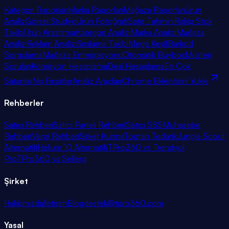
Kategori Raporları
Marka Raporları
Mağaza Raporları
Ürün
Analiz
Görsel Stüdyo
Ürün Fotoğrafı
Satış Tahmini
Rakip Stok
Takibi
Ürün Araştırma
Kategori Analizi
Marka Analizi
Mağaza
Analizi
Reklam Analizi
Sıralama Takibi
Mega Keşif
Barkod
Sorgulama
Mağaza Entegrasyonu
Otomatik Buybox
Müşteri
Soruları
Komisyon Hesaplama
Desi Hesaplama
En Çok
Satanlar
Niş Fırsatlar
Analiz Araçları
Chrome Eklentisini Yükle
Rehberler
Satıcı Rehberi
Satıcı Paneli Rehberi
Satıcı SSS
Muhasebe
Rehberi
Vergi Rehberi
Şirket Kurma
Toptan Tedarik
Jungle Scout
Alternatifi
Helium 10 Alternatifi
TPro360 vs Trendyol
Pro
TPro360 vs Sellerg
Şirket
Hakkımızda
İletişim
Blog
destek@tpro360.com
Yasal