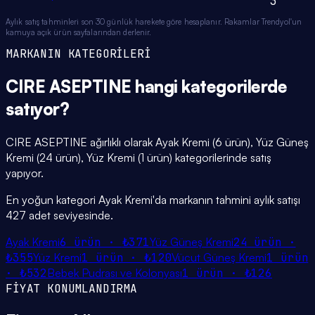
3
Aylık satış tahminleri son 30 günlük harekete göre hesaplanır. Rakamlar Trendyol'un
kamuya açık ürün sayfalarından derlenir.
MARKANIN KATEGORİLERİ
CIRE ASEPTINE
hangi
kategorilerde
satıyor?
CIRE ASEPTINE ağırlıklı olarak Ayak Kremi (6 ürün), Yüz Güneş
Kremi (24 ürün), Yüz Kremi (1 ürün) kategorilerinde satış
yapıyor.
En yoğun kategori Ayak Kremi'da markanın tahmini aylık satışı
427 adet seviyesinde.
Ayak Kremi
6
ürün ·
₺371
Yüz Güneş Kremi
24
ürün ·
₺355
Yüz Kremi
1
ürün ·
₺120
Vücut Güneş Kremi
1
ürün
·
₺532
Bebek Pudrası ve Kolonyası
1
ürün ·
₺126
FİYAT KONUMLANDIRMA