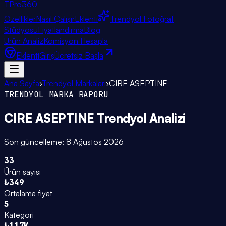
TPro
360
Özellikler
Nasıl Çalışır
Eklenti
Trendyol Fotoğraf
Stüdyosu
Fiyatlandırma
Blog
Ürün Analiz
Komisyon Hesapla
Eklenti
Giriş
Ücretsiz Başla
Ana Sayfa
›
Trendyol Markaları
›
CIRE ASEPTINE
TRENDYOL MARKA RAPORU
CIRE ASEPTINE
Trendyol Analizi
Son güncelleme:
8 Ağustos 2026
33
Ürün sayısı
₺349
Ortalama fiyat
5
Kategori
₺117K