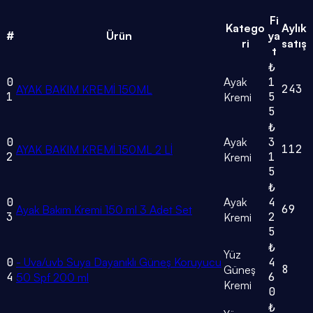
Fi
Katego
Aylık
#
Ürün
ya
ri
satış
t
₺
0
Ayak
1
243
AYAK BAKIM KREMİ 150ML
1
5
Kremi
5
₺
0
Ayak
3
112
AYAK BAKIM KREMİ 150ML 2 Lİ
2
1
Kremi
5
₺
0
Ayak
4
69
Ayak Bakım Kremi 150 ml 3 Adet Set
3
2
Kremi
5
₺
Yüz
0
- Uva/uvb Suya Dayanıklı Güneş Koruyucu
4
8
Güneş
4
6
50 Spf 200 ml
Kremi
0
₺